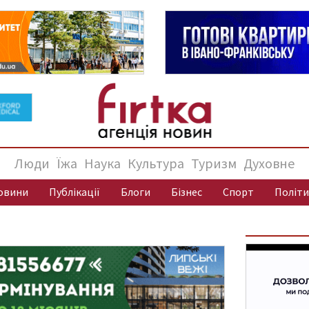
Люди
Їжа
Наука
Культура
Туризм
Духовне
овини
Публікації
Блоги
Бізнес
Спорт
Політи