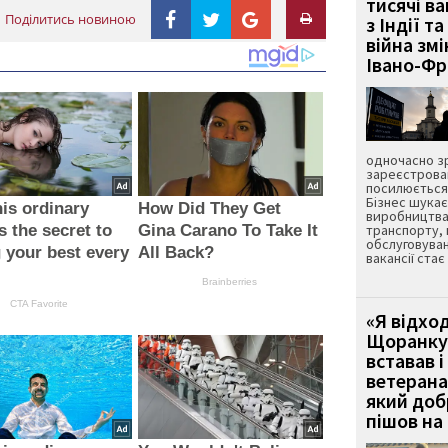
тисячі ва
Поділитись новиною
з Індії та
війна зм
Івано-Ф
одночасно зр
зареєстрован
посилюється 
Бізнес шука
is ordinary
How Did They Get
виробництва
s the secret to
Gina Carano To Take It
транспорту,
обслуговуван
g your best every
All Back?
вакансії ста
Brainberries
CTA Favorite
«Я відход
Щоранку 
вставав і
ветерана
який до
пішов на 