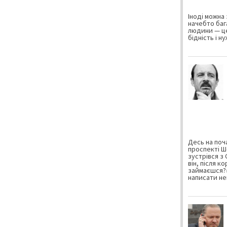
Іноді можна 
начебто баг
людини — це
бідність і н
Десь на поча
проспекті Ш
зустрівся з
він, після к
займаєшся?»
написати не