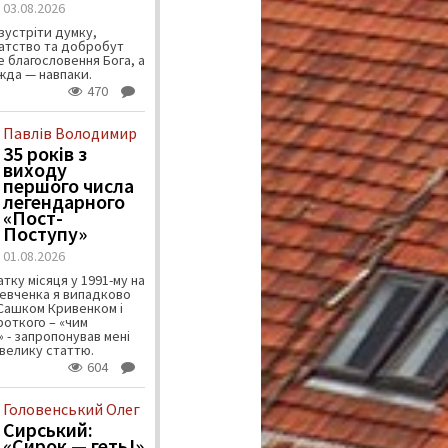
03.08.2026
зустріти думку,
атство та добробут
 благословення Бога, а
ужда — навпаки.
470
Павлів Володимир
35 років з
виходу
першого числа
легендарного
«Пост-
Поступу»
01.08.2026
тку місяця у 1991-му на
евченка я випадково
 Сашком Кривенком і
ороткого – «чим
 - запропонував мені
велику статтю.
604
Головенський Олег
Сирський:
«Сирок — геть!»