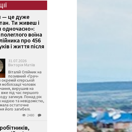
ЦІЇ
и — це дуже
тан. Ти живеш і
 одночасно»:
полеглого воїна
Олійника про 456
ків і життя після
31.07.2026
Вікторія Матіїв
Віталій Олійник на
позивний «Грач»
й окремій єгерській
я мобілізації чоловік
чання, вирушив на
 вже під час першого
оду загинув. Понад рік
ж надією та невідомістю,
имала остаточне
я його загибелі.
2480
робітників,