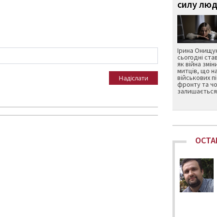
силу люд
Ірина Онищук
сьогодні ста
як війна змін
митців, що н
військових п
Надіслати
фронту та чо
залишається 
ОСТА