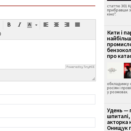
статтю 301 К
прибравши з
кіно".
Кити і п
найбіль
промисло
бензокол
про ката
обкладинку 
росіян і пров
у розмовах.
Удень — 
шпиталі,
акторка н
Онищук п