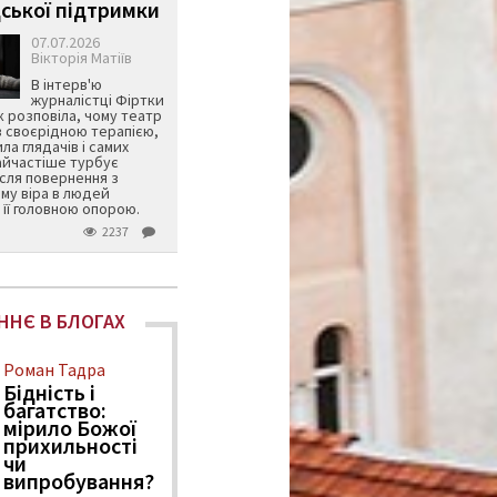
ської підтримки
07.07.2026
Вікторія Матіїв
В інтерв'ю
журналістці Фіртки
 розповіла, чому театр
в своєрідною терапією,
ила глядачів і самих
айчастіше турбує
ісля повернення з
му віра в людей
її головною опорою.
2237
ННЄ В БЛОГАХ
Роман Тадра
Бідність і
багатство:
мірило Божої
прихильності
чи
випробування?