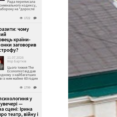
Рада переписала
римінального кодексу,
аборону на "доросле
1722
аразити: чому
ший
вець країни-
онки заговорив
строфу?
11.07.2026
Ігор Бартків
Цього тижня The
Economist віддав
одному з найбагатших
ів із ним майже 60 годин
1799
психологиня у
 увечері —
а сцені: Ірина
ро театр, війну і