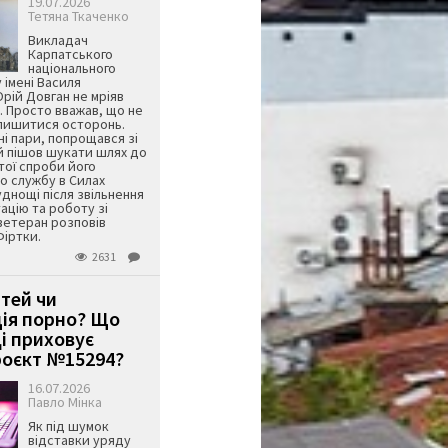
19.07.2026
Тетяна Ткаченко
Викладач
Карпатського
національного
 імені Василя
ій Довган не мріяв
. Просто вважав, що не
алишитися осторонь.
ні пари, попрощався зі
й пішов шукати шлях до
ятої спроби його
о службу в Силах
днощі після звільнення
тацію та роботу зі
ветеран розповів
Фіртки.
2631
ітей чи
ція порно? Що
і приховує
оєкт №15294?
16.07.2026
Павло Мінка
Як під шумок
відставки уряду