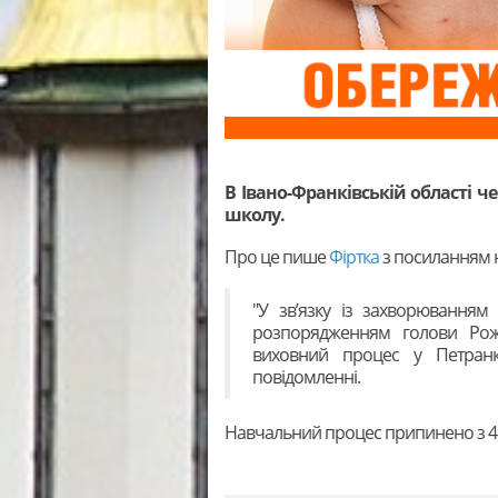
В Івано-Франківській області ч
школу.
Про це пише
Фіртка
з посиланням н
"У зв’язку із захворюванням 
розпорядженням голови Рожн
виховний процес у Петранків
повідомленні.
Навчальний процес припинено з 4 