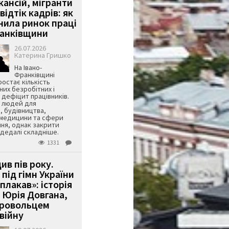
кансій, мігранти
 відтік кадрів: як
інила ринок праці
ранківщини
26.07.2026
Катерина Гришко
На Івано-
Франківщині
остає кількість
их безробітних і
дефіцит працівників.
є людей для
, будівництва,
 медицини та сфери
ня, однак закрити
є дедалі складніше.
1331
ив пів року.
під гімн України
 плакав»: історія
 Юрія Довгана,
бровольцем
війну