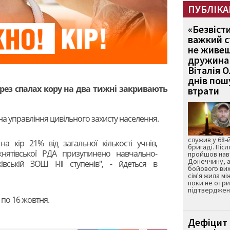
ПУБЛІКА
«Безвіст
важкий с
не живеш
дружина 
Віталія 
днів пошу
ерез спалах кору на два тижні закривають
втрати
а управління цивільного захисту населення.
служив у 68-
на кір 21% від загальної кількості учнів,
бригаді. Післ
ятівської РДА призупинено навчально-
пройшов нав
Донеччину, а
ській ЗОШ І-ІІІ ступенів", - йдеться в
бойового вих
сім'я жила мі
поки не отр
підтвердженн
по 16 жовтня.
Дефіцит 