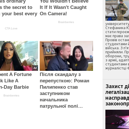
is ordinary
You Wouldn't Believe
s the secret to
It If It Wasn't Caught
g your best every
On Camera!
Brainberries
університету
Стефаника Юр
CTA Love
стати героєм
має права з
Провів остан
студентами 
війська. З п'
прийняли. Пр
оборони, тру
з армії, адап
студентами 
журналістці 
ent A Fortune
Після скандалу з
k Like A
перепусткою: Роман
Захист д
n-Day Barbie
Пилипенко став
легаліза
заступником
Brainberries
насправд
начальника
законопр
патрульної полі…