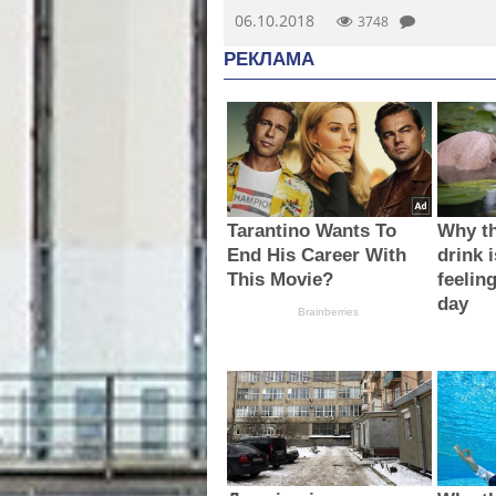
06.10.2018
3748
РЕКЛАМА
Tarantino Wants To
Why th
End His Career With
drink i
This Movie?
feelin
day
Brainberries