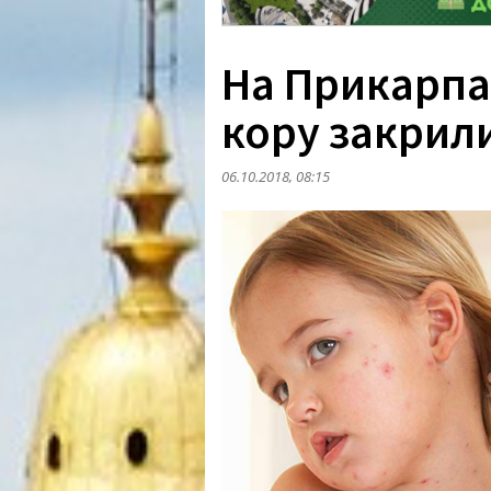
На Прикарпат
кору закрил
06.10.2018, 08:15