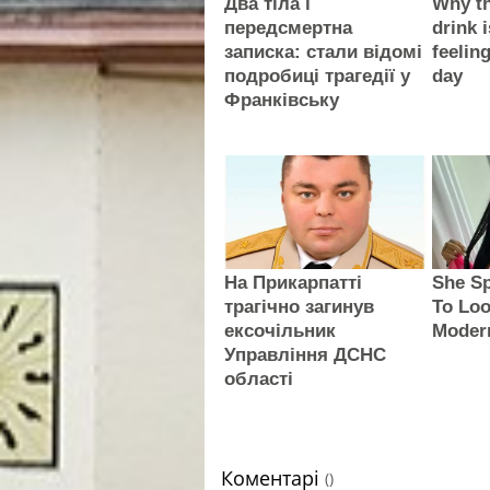
Два тіла і
Why th
передсмертна
drink i
записка: стали відомі
feelin
подробиці трагедії у
day
Франківську
На Прикарпатті
She Sp
трагічно загинув
To Loo
ексочільник
Moder
Управління ДСНС
області
Коментарі
()