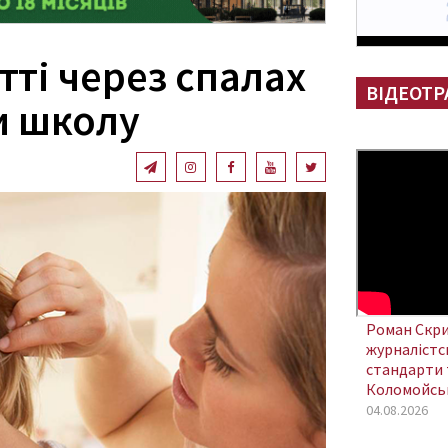
ті через спалах
ВІДЕОТР
и школу
Роман Скри
журналістсь
стандарти 
Коломойсь
04.08.2026