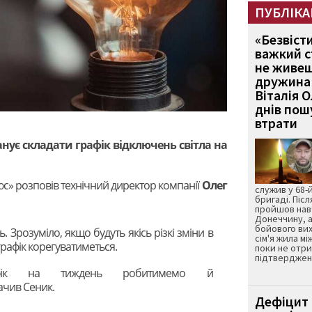
ПУБЛІКА
«Безвіст
важкий с
не живеш
дружина 
Віталія 
днів пошу
втрати
нує складати графік відключень світла на
люс» розповів технічний директор компанії
Олег
служив у 68-
бригаді. Післ
пройшов нав
Донеччину, а
бойового вих
 Зрозуміло, якщо будуть якісь різкі зміни в
сім'я жила мі
графік корегуватиметься.
поки не отр
підтвердженн
афік на тиждень робитимемо й
чив Сеник.
Дефіцит 