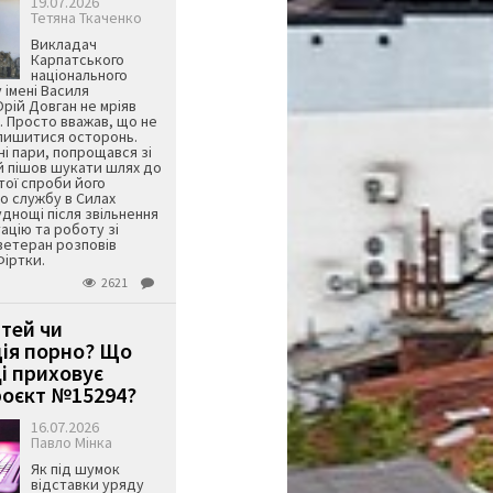
19.07.2026
Тетяна Ткаченко
Викладач
Карпатського
національного
 імені Василя
ій Довган не мріяв
. Просто вважав, що не
алишитися осторонь.
ні пари, попрощався зі
й пішов шукати шлях до
ятої спроби його
о службу в Силах
днощі після звільнення
тацію та роботу зі
ветеран розповів
Фіртки.
2621
ітей чи
ція порно? Що
і приховує
оєкт №15294?
16.07.2026
Павло Мінка
Як під шумок
відставки уряду