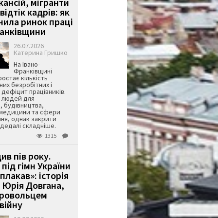
кансій, мігранти
 відтік кадрів: як
інила ринок праці
ранківщини
26.07.2026
Катерина Гришко
На Івано-
Франківщині
остає кількість
их безробітних і
дефіцит працівників.
є людей для
, будівництва,
 медицини та сфери
ня, однак закрити
є дедалі складніше.
1315
ив пів року.
під гімн України
 плакав»: історія
 Юрія Довгана,
бровольцем
війну