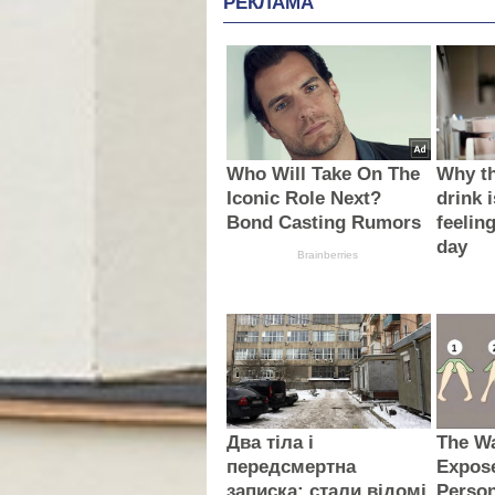
РЕКЛАМА
Who Will Take On The
Why th
Iconic Role Next?
drink i
Bond Casting Rumors
feelin
day
Brainberries
Два тіла і
The Wa
передсмертна
Expose
записка: стали відомі
Person