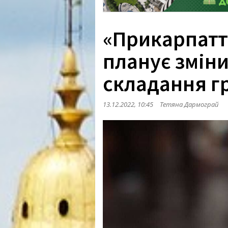
«Прикарпатт
планує зміни
складання г
13.12.2022, 10:45
Тетяна Дармограй