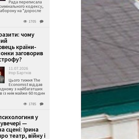
Рада переписала
римінального кодексу,
аборону на "доросле
1705
аразити: чому
ший
вець країни-
онки заговорив
строфу?
11.07.2026
Ігор Бартків
Цього тижня The
Economist віддав
одному з найбагатших
ів із ним майже 60 годин
1785
психологиня у
 увечері —
а сцені: Ірина
ро театр, війну і