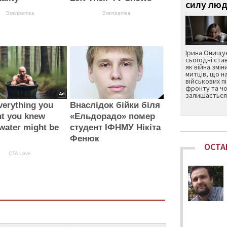
силу люд
Brainberries
Brainberries
Ірина Онищук
сьогодні ста
як війна змін
митців, що н
військових п
фронту та чо
залишається 
verything you
Внаслідок бійки біля
ht you knew
«Ельдорадо» помер
water might be
студент ІФНМУ Нікіта
Фенюк
ОСТА
CTA Love