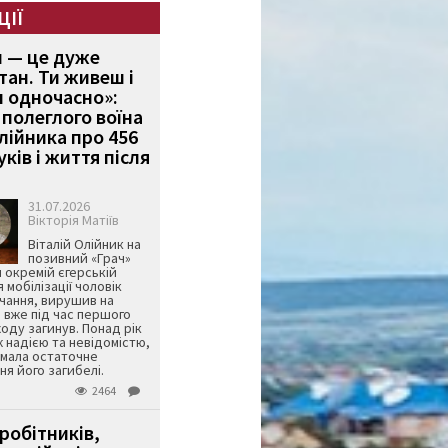
ЦІЇ
и — це дуже
тан. Ти живеш і
 одночасно»:
полеглого воїна
Олійника про 456
ків і життя після
31.07.2026
Вікторія Матіїв
Віталій Олійник на
позивний «Грач»
й окремій єгерській
я мобілізації чоловік
чання, вирушив на
 вже під час першого
оду загинув. Понад рік
ж надією та невідомістю,
имала остаточне
я його загибелі.
2464
робітників,