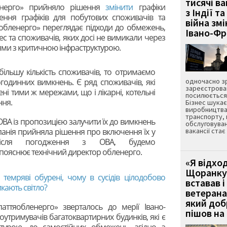
тисячі ва
енерго» прийняло рішення
змінити
графіки
з Індії та
ння графіків для побутових споживачів та
війна зм
яобленерго» переглядає підходи до обмежень,
Івано-Ф
с та споживачів, яких досі не вимикали через
ями з критичною інфраструктурою.
ільшу кількість споживачів, то отримаємо
огодинних вимкнень. Є ряд споживачів, які
одночасно зр
зареєстрован
ні тими ж мережами, що і лікарні, котельні
посилюється 
ння.
Бізнес шука
виробництва
транспорту,
ВА із пропозицією залучити їх до вимкнень
обслуговуван
панія прийняла рішення про включення їх у
вакансії ста
після погодження з ОВА, будемо
пояснює технічний директор обленерго.
«Я відход
Щоранку 
 темряві обурені, чому в сусідів цілодобово
вставав і
кають світло?
ветерана
який до
ттяобленерго» зверталось до мерії Івано-
пішов на 
утримувачів багатоквартирних будинків, які є
ктурою, до самостійних обмежень, згідно з