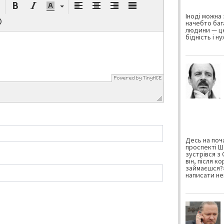
Іноді можна 
начебто баг
людини — це
бідність і н
Десь на поча
проспекті Ш
зустрівся з
він, після к
займаєшся?»
написати не