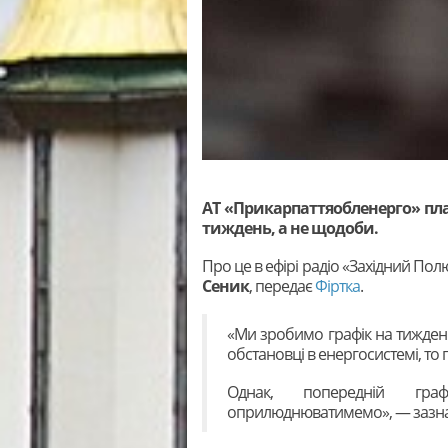
АТ «Прикарпаттяобленерго» пла
тиждень, а не щодоби.
Про це в ефірі радіо «Західний По
Сеник
, передає
Фіртка
.
«Ми зробимо графік на тиждень.
обстановці в енергосистемі, то 
Однак, попередній гр
оприлюднюватимемо», — зазна