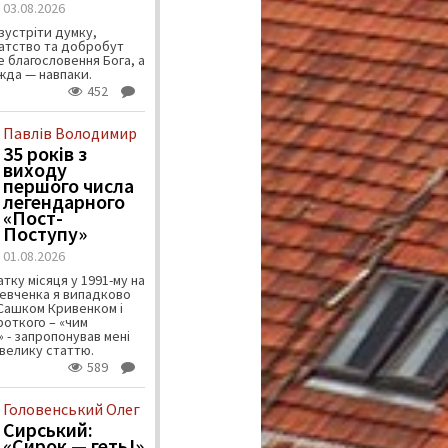
03.08.2026
зустріти думку,
атство та добробут
 благословення Бога, а
ужда — навпаки.
452
Павлів Володимир
35 років з
виходу
першого числа
легендарного
«Пост-
Поступу»
01.08.2026
тку місяця у 1991-му на
евченка я випадково
 Сашком Кривенком і
ороткого – «чим
 - запропонував мені
велику статтю.
589
Головенський Олег
Сирський:
«Сирок — геть!»