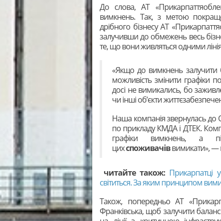
До слова, АТ «Прикарпаттяобл
вимкнень. Так, з метою покраще
дрібного бізнесу АТ «Прикарпатт
залучивши до обмежень весь бізне
те, що вони живляться одними ліні
«Якщо до вимкнень залучити б
можливість змінити графіки п
досі не вимикались, бо заживле
чи інші об’єкти життєзабезпече
Наша компанія звернулась до О
по прикладу КМДА і ДТЕК. Ком
графіки вимкнень, а 
цих
споживачів
вимикати», — 
читайте також:
Прикарпатці у
світиться. За яким принципом вими
Також, попередньо АТ «Прикарпа
Франківська, щоб залучити балансо
на лінії з критичною інфрастру