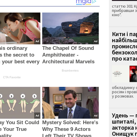
статтю 301 К
прибравши з
кіно".
Кити і п
найбіль
промисло
is ordinary
The Chapel Of Sound
бензокол
s the secret to
Amphitheater -
про ката
g your best every
Architectural Marvels
Brainberries
CTA Favorite
обкладинку 
росіян і пров
у розмовах.
Удень — 
шпиталі,
y You Sit Could
Mystery Solved: Here's
акторка н
 Your True
Why These 9 Actors
Онищук п
ality
Left Their TV Shows