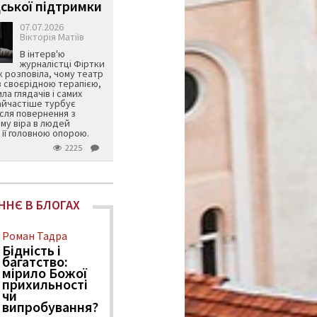
ської підтримки
07.07.2026
Вікторія Матіїв
В інтерв'ю
журналістці Фіртки
 розповіла, чому театр
в своєрідною терапією,
ила глядачів і самих
айчастіше турбує
ісля повернення з
му віра в людей
її головною опорою.
2225
ННЄ В БЛОГАХ
Роман Тадра
Бідність і
багатство:
мірило Божої
прихильності
чи
випробування?