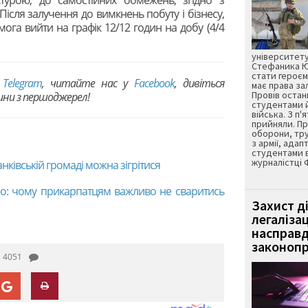
ісля залучення до вимкнень побуту і бізнесу,
ога вийти на графік 12/12 годин на добу (4/4
університету
Стефаника Юр
стати героєм
в
Telegram
, читайте нас у
Facebook
, дивіться
має права з
Провів остан
вини з першоджерел!
студентами 
війська. З п'
прийняли. Пр
оборони, тру
з армії, адап
студентами 
журналістці 
анківській громаді можна зігрітися
ітло: чому прикарпатцям важливо не сваритись
Захист д
легаліза
насправд
законопр
4051