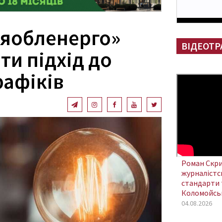
яобленерго»
ВІДЕОТР
ти підхід до
рафіків
Роман Скри
журналістсь
стандарти 
Коломойсь
04.08.2026