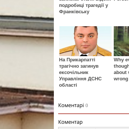
подробиці трагедії у
Франківську
На Прикарпатті
Why e
трагічно загинув
thoug
ексочільник
about 
Управління ДСНС
wrong
області
Коментарі
()
Коментар