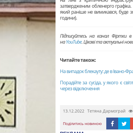
затвердженим обленерго графіка. П
який раніше не вимикався, буде зм
години).
Підписуйтесь на канал Фіртки 
на
YouTubе
. Цікаві та актуальні но
Читайте також:
На випадок блекауту: де в Івано-Фр
Порадійте за сусіда, у якого є св
через відключення
13.12.2022
Тетяна Дармограй
Поділитись новиною