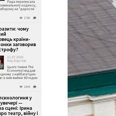
Рада переписала
римінального кодексу,
аборону на "доросле
1780
аразити: чому
ший
вець країни-
онки заговорив
строфу?
11.07.2026
Ігор Бартків
Цього тижня The
Economist віддав
одному з найбагатших
ів із ним майже 60 годин
1844
психологиня у
 увечері —
а сцені: Ірина
ро театр, війну і