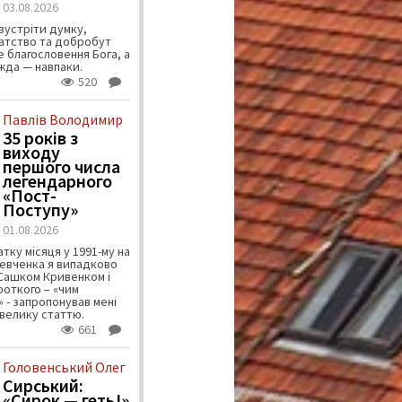
03.08.2026
зустріти думку,
атство та добробут
 благословення Бога, а
ужда — навпаки.
520
Павлів Володимир
35 років з
виходу
першого числа
легендарного
«Пост-
Поступу»
01.08.2026
тку місяця у 1991-му на
евченка я випадково
 Сашком Кривенком і
ороткого – «чим
 - запропонував мені
велику статтю.
661
Головенський Олег
Сирський:
«Сирок — геть!»