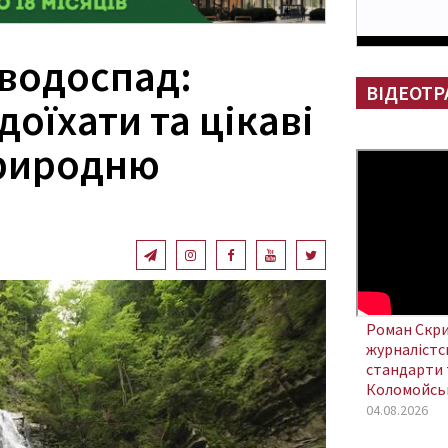
водоспад:
ВІДЕОТР
доїхати та цікаві
природню
Роман Скри
журналістсь
стандарти 
Коломойсь
04.08.2026