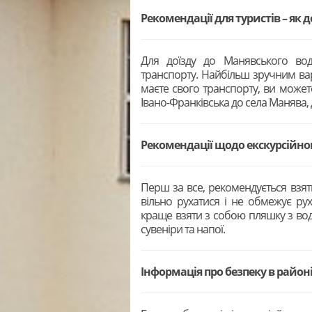
Рекомендації для туристів – як 
Для доїзду до Манявського вод
транспорту. Найбільш зручним ва
маєте свого транспорту, ви может
Івано-Франківська до села Манява, 
Рекомендації щодо екскурсійн
Перш за все, рекомендується взят
вільно рухатися і не обмежує рух
краще взяти з собою пляшку з вод
сувеніри та напої.
Інформація про безпеку в район