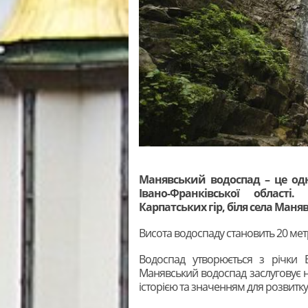
Манявський водоспад – це од
Івано-Франківської област
Карпатських гір, біля села Маняв
Висота водоспаду становить 20 метр
Водоспад утворюється з річки Б
Манявський водоспад заслуговує на
історією та значенням для розвитку 