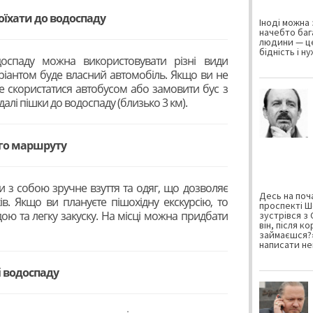
доїхати до водоспаду
Іноді можна 
начебто баг
людини — це
бідність і н
оспаду можна використовувати різні види
ріантом буде власний автомобіль. Якщо ви не
е скористатися автобусом або замовити бус з
далі пішки до водоспаду (близько 3 км).
ого маршруту
и з собою зручне взуття та одяг, що дозволяє
Десь на поча
ів. Якщо ви плануєте пішохідну екскурсію, то
проспекті Ш
ою та легку закуску. На місці можна придбати
зустрівся з
він, після к
займаєшся?»
написати не
і водоспаду