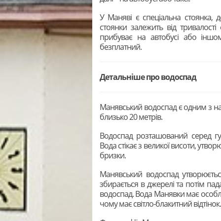
У Маняві є спеціальна стоянка, 
стоянки залежить від тривалості 
прибуває на автобусі або іншом
безплатний.
Детальніше про водоспад
Манявський водоспад є одним з на
близько 20 метрів.
Водоспад розташований серед гу
Вода стікає з великої висоти, утво
бризки.
Манявський водоспад утворюється
збирається в джерелі та потім па
водоспад. Вода Манявки має особли
чому має світло-блакитний відтінок.