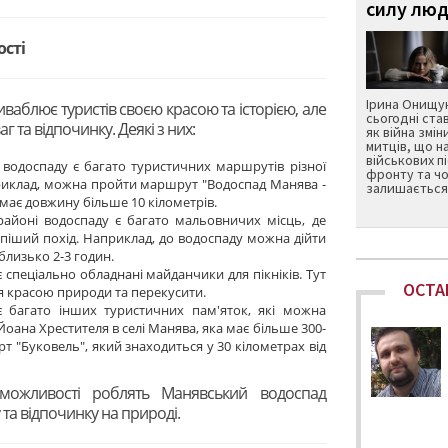
силу люд
ості
Ірина Онищук
ваблює туристів своєю красою та історією, але
сьогодні ста
г та відпочинку. Деякі з них:
як війна змін
митців, що н
військових п
 водоспаду є багато туристичних маршрутів різної
фронту та чо
приклад, можна пройти маршрут "Водоспад Манява -
залишається 
 має довжину більше 10 кілометрів.
районі водоспаду є багато мальовничих місць, де
піший похід. Наприклад, до водоспаду можна дійти
близько 2-3 годин.
є спеціально обладнані майданчики для пікніків. Тут
ОСТА
 красою природи та перекусити.
 є багато інших туристичних пам'яток, які можна
 Йоана Хрестителя в селі Манява, яка має більше 300-
рт "Буковель", який знаходиться у 30 кілометрах від
 можливості роблять Манявський водоспад
та відпочинку на природі.