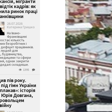
кансій, мігранти
 відтік кадрів: як
інила ринок праці
ранківщини
26.07.2026
Катерина Гришко
На Івано-
Франківщині
остає кількість
их безробітних і
дефіцит працівників.
є людей для
, будівництва,
 медицини та сфери
ня, однак закрити
є дедалі складніше.
1395
ив пів року.
під гімн України
 плакав»: історія
 Юрія Довгана,
бровольцем
війну