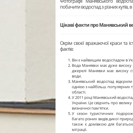
Фотографії Манявського водосп
побачити водоспад з різних кутів, в
Цікаві факти про Манявський в
Окрім своєї вражаючої краси та іс
фактів:
Він є найвищим водоспадом в Укр
Вода Манявки має дуже високу я
джерелі Манявки має високу ст
води.
Манявський водоспад відкрили д
однією з найбільш популярних т
області.
У 2011 році Манявський водоспад
України. Це свідчить про велику
визначної пам'ятки.
У сезон туристичних подоро
багато різних видів дикої природ
також є домівкою для багатьох 
міграції.