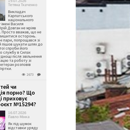
19.07.2026
Тетяна Ткаченко
Викладач
Карпатського
національного
 імені Василя
ій Довган не мріяв
. Просто вважав, що не
алишитися осторонь.
ні пари, попрощався зі
й пішов шукати шлях до
ятої спроби його
о службу в Силах
днощі після звільнення
тацію та роботу зі
ветеран розповів
Фіртки.
2673
ітей чи
ція порно? Що
і приховує
оєкт №15294?
16.07.2026
Павло Мінка
Як під шумок
відставки уряду