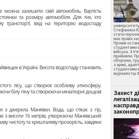
де можна залишити свій автомобіль. Вартість
стоянки та розміру автомобіля. Для тих, хто
у транспорті, вхід на територію водоспаду
університету
Стефаника Юр
стати героєм
має права з
Провів остан
студентами 
війська. З п'
прийняли. Пр
оборони, тру
з армії, адап
йвищих в Україні. Висота водоспаду становить
студентами 
журналістці 
стого лісу, що створює особливу атмосферу.
рюючи білу піну та створюючи мініатюрні дощові
Захист д
легаліза
насправд
 з джерела Манявки. Вода, що стікає з гір,
законопр
дає з висоти 16 метрів, утворюючи Манявський
ву чистоту та кришталеву прозорість, завдяки