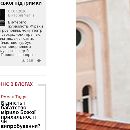
ської підтримки
07.07.2026
Вікторія Матіїв
В інтерв'ю
журналістці Фіртки
 розповіла, чому театр
в своєрідною терапією,
ила глядачів і самих
айчастіше турбує
ісля повернення з
му віра в людей
її головною опорою.
2283
ННЄ В БЛОГАХ
Роман Тадра
Бідність і
багатство:
мірило Божої
прихильності
чи
випробування?