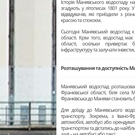
Історія Манявського водоспаду н
згадують у літописах 1801 року. 
відвідувачів, які приїздили з рі
красою та спокоєм.
Сьогодні Манявський водоспад є
області. Крім того, водоспад ма
області, оскільки привертає 
інфраструктуру та залучати інвестиці
Розташування та доступність М
Манявський водоспад розташовани
Франківської області, біля села 
Франківська до Маняви становить б
Для доїзду до Манявського вод
транспорту. Зокрема, з Івано-
автомобілі, автобусі або орендува
транспортом та дістатись до найбл
далі – на автобусі або таксі.