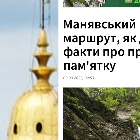
Манявський 
маршрут, як 
факти про 
пам'ятку
03.03.2023, 09:53