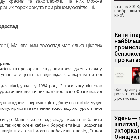
аду красиві та захоплюючі. На них можна
статтю 301 К
 різних порах року та при різному освітленні.
прибравши з
кіно".
одоспад
Кити і п
найбіль
торії, Манявський водоспад має кілька цікавих
промисло
бензокол
про ката
аїні.
кість та прозорість. За даними досліджень, вода у
упінь очищення та відповідає стандартам питної
ля відвідувачів у 1984 році. З того часу він став
обкладинку 
уристичних визначних пам'яток Івано-Франківської
росіян і пров
у розмовах.
 став одним з переможців відбору на нові сім чудес
 популярність та значення водоспаду як туристичної
Удень — 
жей до Манявського водоспаду можна побачити
шпиталі,
и, таких як олені, кабани, борсуки та інші. Водоспад
акторка н
видів птахів, які можна побачити в період їхньої
Онищук п