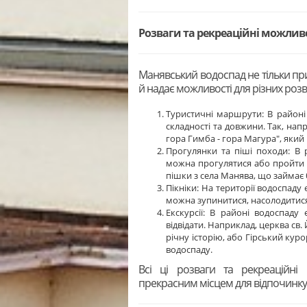
Розваги та рекреаційні можлив
Манявський водоспад не тільки при
й надає можливості для різних розва
Туристичні маршрути: В районі
складності та довжини. Так, на
гора Гимба - гора Магура", який
Прогулянки та піші походи: В 
можна прогулятися або пройти 
пішки з села Манява, що займає 
Пікніки: На території водоспаду 
можна зупинитися, насолодитися
Екскурсії: В районі водоспаду
відвідати. Наприклад, церква св.
річну історію, або Гірський куро
водоспаду.
Всі ці розваги та рекреаційні
прекрасним місцем для відпочинку 