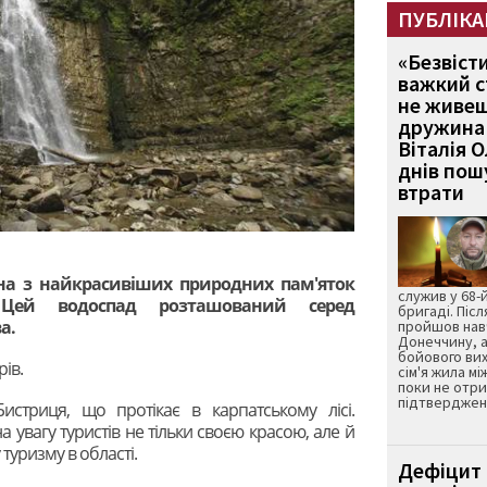
ПУБЛІКА
«Безвіст
важкий с
не живеш
дружина 
Віталія 
днів пошу
втрати
на з найкрасивіших природних пам'яток
служив у 68-
і. Цей водоспад розташований серед
бригаді. Післ
а.
пройшов нав
Донеччину, а
бойового вих
ів.
сім'я жила мі
поки не отр
підтвердженн
истриця, що протікає в карпатському лісі.
 увагу туристів не тільки своєю красою, але й
туризму в області.
Дефіцит 