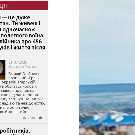
ЦІЇ
и — це дуже
тан. Ти живеш і
 одночасно»:
полеглого воїна
Олійника про 456
ків і життя після
31.07.2026
Вікторія Матіїв
Віталій Олійник на
позивний «Грач»
й окремій єгерській
я мобілізації чоловік
чання, вирушив на
 вже під час першого
оду загинув. Понад рік
ж надією та невідомістю,
имала остаточне
я його загибелі.
2539
робітників,