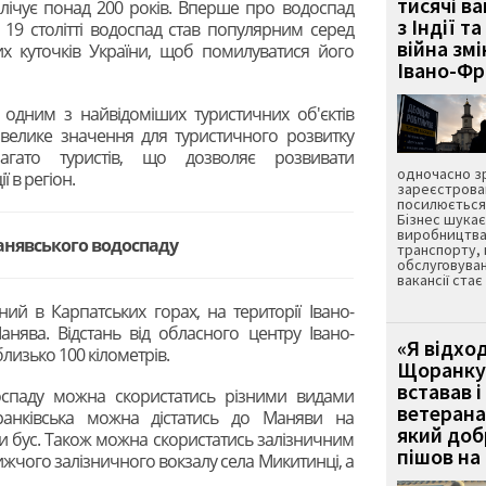
тисячі ва
алічує понад 200 років. Вперше про водоспад
з Індії та
У 19 столітті водоспад став популярним серед
війна зм
зних куточків України, щоб помилуватися його
Івано-Ф
 одним з найвідоміших туристичних об'єктів
є велике значення для туристичного розвитку
багато туристів, що дозволяє розвивати
одночасно зр
ї в регіон.
зареєстрован
посилюється 
Бізнес шука
виробництва
анявського водоспаду
транспорту,
обслуговуван
вакансії ста
й в Карпатських горах, на території Івано-
Манява. Відстань від обласного центру Івано-
«Я відход
лизько 100 кілометрів.
Щоранку 
вставав і
оспаду можна скористатись різними видами
ветерана
Франківська можна дістатись до Маняви на
який до
ти бус. Також можна скористатись залізничним
пішов на 
ижчого залізничного вокзалу села Микитинці, а