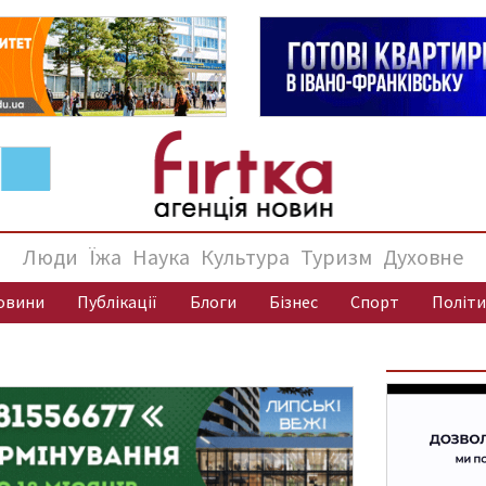
Люди
Їжа
Наука
Культура
Туризм
Духовне
овини
Публікації
Блоги
Бізнес
Спорт
Політи