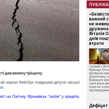
ПУБЛІКА
«Безвіст
важкий с
не живеш
дружина 
Віталія 
днів пошу
втрати
служив у 68-
бригаді. Післ
ті дав велику тріщину.
пройшов нав
Донеччину, а
бойового вих
ній мережі Фейсбук повідомив депутат міської
сім'я жила мі
поки не отр
ка
.
підтвердженн
ст на Пасічну: Франківськ "залізе" у кредити,
Дефіцит 