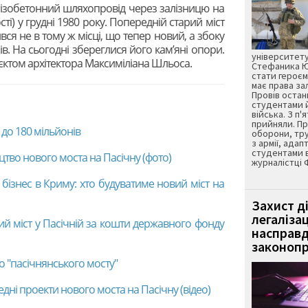
лізобетонний шляхопровід через залізницю на
ті) у грудні 1980 року. Попередній старий міст
ився не в тому ж місці, що тепер новий, а збоку
рів. На сьогодні збереглися його кам’яні опори.
університету
оєктом архітектора Максиміліана Шльоса.
Стефаника Юр
стати героєм
має права з
Провів остан
студентами 
війська. З п'
прийняли. Пр
до 180 мільйонів
оборони, тру
з армії, адап
студентами 
цтво нового моста на Пасічну (фото)
журналістці 
 бізнес в Криму: хто будуватиме новий міст на
Захист д
легаліза
ий міст у Пасічній за кошти державного фонду
насправд
законопр
о "пасічнянського мосту"
дні проекти нового моста на Пасічну (відео)