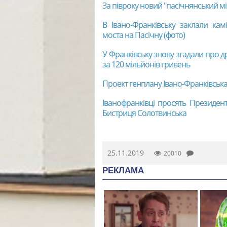
За півроку новий "пасічнянський м
В Івано-Франківську заклали кам
моста на Пасічну (фото)
У Франківську знову згадали про д
за 120 мільйонів гривень
Проект генплану Івано-Франківськ
Іванофранківці просять Президен
Бистриця Солотвинська
25.11.2019
20010
РЕКЛАМА