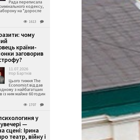
Рада переписала
римінального кодексу,
аборону на "доросле
1613
аразити: чому
ший
вець країни-
онки заговорив
строфу?
11.07.2026
Ігор Бартків
Цього тижня The
Economist віддав
одному з найбагатших
ів із ним майже 60 годин
1707
психологиня у
 увечері —
а сцені: Ірина
ро театр, війну і