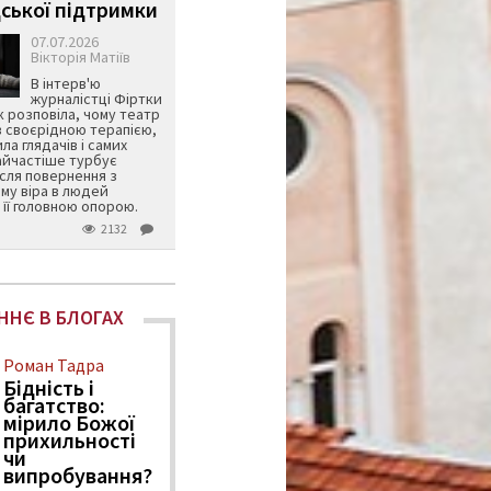
ської підтримки
07.07.2026
Вікторія Матіїв
В інтерв'ю
журналістці Фіртки
 розповіла, чому театр
в своєрідною терапією,
ила глядачів і самих
айчастіше турбує
ісля повернення з
му віра в людей
її головною опорою.
2132
ННЄ В БЛОГАХ
Роман Тадра
Бідність і
багатство:
мірило Божої
прихильності
чи
випробування?