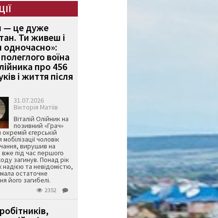
ЦІЇ
и — це дуже
тан. Ти живеш і
 одночасно»:
полеглого воїна
Олійника про 456
ків і життя після
31.07.2026
Вікторія Матіїв
Віталій Олійник на
позивний «Грач»
й окремій єгерській
я мобілізації чоловік
чання, вирушив на
 вже під час першого
оду загинув. Понад рік
ж надією та невідомістю,
имала остаточне
я його загибелі.
2352
робітників,