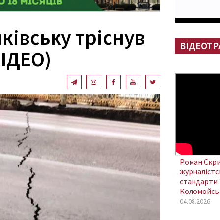
ківську тріснув
ВІДЕОТР
ВІДЕО)
Роман Скри
журналістсь
стандарти 
Коломойсь
04.08.2026