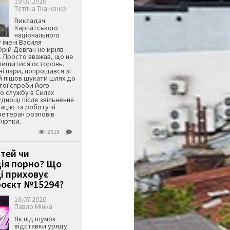
19.07.2026
Тетяна Ткаченко
Викладач
Карпатського
національного
 імені Василя
ій Довган не мріяв
. Просто вважав, що не
алишитися осторонь.
ні пари, попрощався зі
й пішов шукати шлях до
ятої спроби його
о службу в Силах
днощі після звільнення
тацію та роботу зі
ветеран розповів
Фіртки.
2513
ітей чи
ція порно? Що
і приховує
оєкт №15294?
16.07.2026
Павло Мінка
Як під шумок
відставки уряду