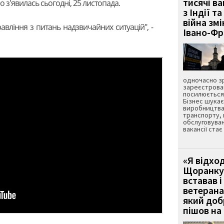
тисячі ва
 з'явилась сьогодні, 25 листопада.
з Індії та
війна зм
вління з питань надзвичайних ситуацій", -
Івано-Ф
одночасно зр
зареєстрован
посилюється 
Бізнес шука
виробництва
транспорту,
обслуговуван
вакансії ста
«Я відход
Щоранку 
вставав і
ветерана
який до
пішов на 