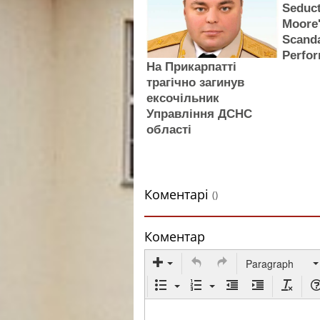
Seduc
Moore
Scand
Perfo
На Прикарпатті
трагічно загинув
ексочільник
Управління ДСНС
області
Коментарі
()
Коментар
Paragraph