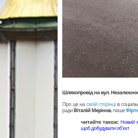
Шляхопровід на вул. Незалежнос
Про це на
своїй сторінці
в соціаль
ради
Віталій Мерінов
, пише
Фірт
читайте також:
Новий мі
щоб добудувати об'єкт