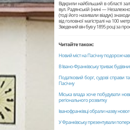
Відкрили найбільший в області за
вул. Радянській (нині — Незалежнос
(тоді його називали віадук) знаход
від головної магістралі на 100 мет
Зведений він був у 1895 році за пр
Читайте також:
Новий міст на Пасічну подорожчав 
В Івано-Франківську триває будівни
Податковий борг, судові справи та
Пасічну
Міська влада хоче побудувати нов
регіонального розвитку
Іванофранківці обрали назву новог
У Франківську презентували попере