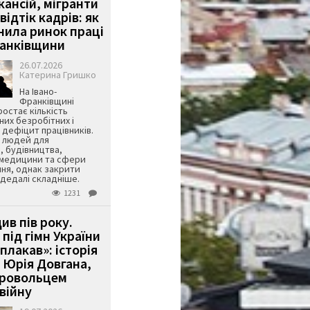
кансій, мігранти
 відтік кадрів: як
інила ринок праці
ранківщини
26.07.2026
Катерина Гришко
На Івано-
Франківщині
остає кількість
их безробітних і
дефіцит працівників.
є людей для
, будівництва,
 медицини та сфери
ня, однак закрити
є дедалі складніше.
1231
ив пів року.
під гімн України
 плакав»: історія
 Юрія Довгана,
бровольцем
війну