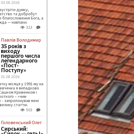
03.08.2026
зустріти думку,
атство та добробут
 благословення Бога, а
ужда — навпаки.
323
Павлів Володимир
35 років з
виходу
першого числа
легендарного
«Пост-
Поступу»
01.08.2026
тку місяця у 1991-му на
евченка я випадково
 Сашком Кривенком і
ороткого – «чим
 - запропонував мені
велику статтю.
503
Головенський Олег
Сирський:
«Сирок — геть!»