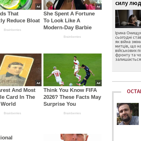
силу люд
ds That
She Spent A Fortune
tly Reduce Bloat
To Look Like A
Modern-Day Barbie
Brainberries
Ірина Онищук
сьогодні ста
Brainberries
як війна змін
митців, що н
військових п
фронту та чо
залишається 
rest And Most
Think You Know FIFA
ОСТА
le Card In The
2026? These Facts May
 World
Surprise You
Brainberries
Brainberries
ional