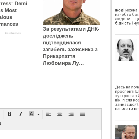
tress: Demi
Іноді можна 
's Most
начебто баг
alous
людини — це
бідність і н
rmances
За результатами ДНК-
Brainberries
досліджень
підтвердилася
загибель захисника з
Прикарпаття
Любомира Лу…
Десь на поча
проспекті Ш
зустрівся з
він, після к
займаєшся?»
написати не