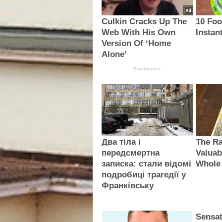
Culkin Cracks Up The
10 Foo
Web With His Own
Instan
Version Of ‘Home
Alone’
Brainberries
Два тіла і
The Ra
передсмертна
Valuab
записка: стали відомі
Whole
подробиці трагедії у
Франківську
Sensat