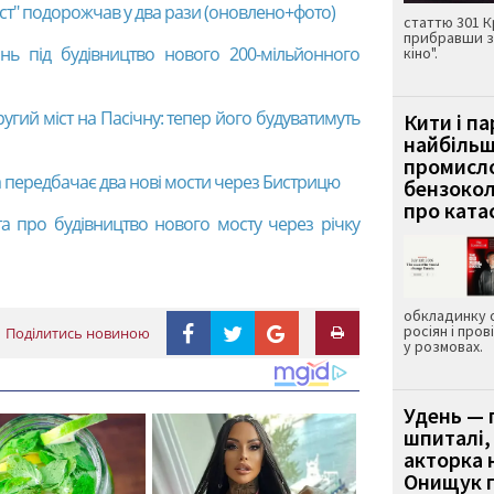
іст" подорожчав у два рази (оновлено+фото)
статтю 301 К
прибравши з
інь під будівництво нового 200-мільйонного
кіно".
ругий міст на Пасічну: тепер його будуватимуть
Кити і п
найбіль
промисло
а передбачає два нові мости через Бистрицю
бензокол
про ката
та про будівництво нового мосту через річку
обкладинку 
росіян і пров
Поділитись новиною
у розмовах.
Удень — 
шпиталі,
акторка н
Онищук п