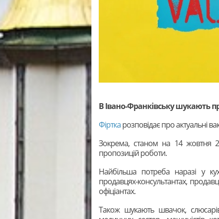
В Івано-Франківську шукають пр
Фіртка
розповідає про актуальні вака
Зокрема, станом на 14 жовтня 2
пропозицій роботи.
Найбільша потреба наразі у куха
продавцях-консультантах, продав
офіціантах.
Також шукають швачок, слюсарів