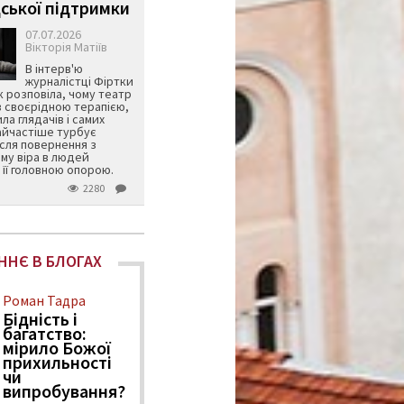
ської підтримки
07.07.2026
Вікторія Матіїв
В інтерв'ю
журналістці Фіртки
 розповіла, чому театр
в своєрідною терапією,
ила глядачів і самих
айчастіше турбує
ісля повернення з
му віра в людей
її головною опорою.
2280
ННЄ В БЛОГАХ
Роман Тадра
Бідність і
багатство:
мірило Божої
прихильності
чи
випробування?