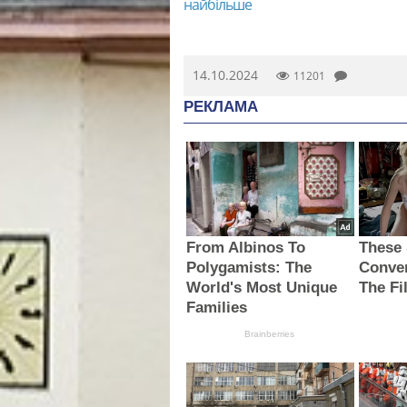
найбільше
14.10.2024
11201
РЕКЛАМА
From Albinos To
These
Polygamists: The
Conve
World's Most Unique
The Fi
Families
Brainberries