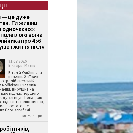
ЦІЇ
и — це дуже
тан. Ти живеш і
 одночасно»:
полеглого воїна
Олійника про 456
ків і життя після
31.07.2026
Вікторія Матіїв
Віталій Олійник на
позивний «Грач»
й окремій єгерській
я мобілізації чоловік
чання, вирушив на
 вже під час першого
оду загинув. Понад рік
ж надією та невідомістю,
имала остаточне
я його загибелі.
2535
робітників,