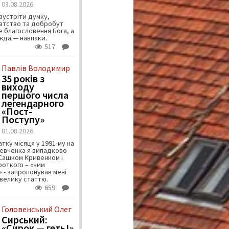
03.08.2026
зустріти думку,
атство та добробут
 благословення Бога, а
ужда — навпаки.
517
Павлів Володимир
35 років з
виходу
першого числа
легендарного
«Пост-
Поступу»
01.08.2026
тку місяця у 1991-му на
евченка я випадково
 Сашком Кривенком і
ороткого – «чим
 - запропонував мені
велику статтю.
659
Головенський Олег
Сирський:
«Сирок — геть!»