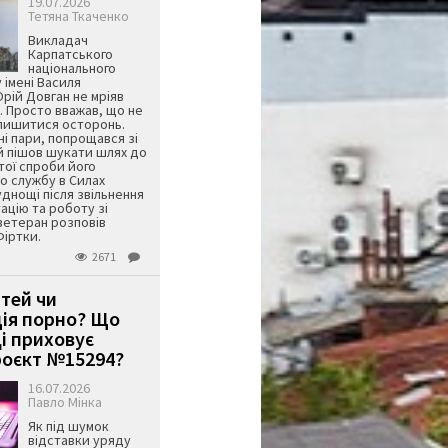
19.07.2026
Тетяна Ткаченко
Викладач
Карпатського
національного
 імені Василя
ій Довган не мріяв
. Просто вважав, що не
алишитися осторонь.
ні пари, попрощався зі
й пішов шукати шлях до
ятої спроби його
о службу в Силах
днощі після звільнення
тацію та роботу зі
ветеран розповів
Фіртки.
2671
ітей чи
ція порно? Що
і приховує
оєкт №15294?
16.07.2026
Павло Мінка
Як під шумок
відставки уряду