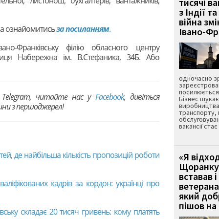
ельної, листонош, бухгалтерів, вантажників,
тисячі ва
з Індії та
війна зм
на ознайомитись
за посиланням
.
Івано-Ф
ано-Франківську філію обласного центру
вулиця Набережна ім. В.Стефаника, 34Б. Або
одночасно зр
зареєстрован
посилюється 
Telegram, читайте нас у
Facebook
, дивіться
Бізнес шука
вини з першоджерел!
виробництва
транспорту,
обслуговуван
вакансії ста
стей, де найбільша кількість пропозицій роботи
«Я відход
Щоранку 
вставав і
 кваліфікованих кадрів за кордон: українці про
ветерана
який до
пішов на 
вську складає 20 тисяч гривень: кому платять