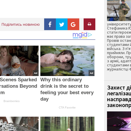
університету
Поділитись новиною
Стефаника Юр
стати героєм
має права з
Провів остан
студентами 
війська. З п'
прийняли. Пр
оборони, тру
з армії, адап
студентами 
журналістці 
 Scenes Sparked
Why this ordinary
rsations Beyond
drink is the secret to
Захист д
легаліза
lm
feeling your best every
насправд
day
Brainberries
законопр
CTA Favorite