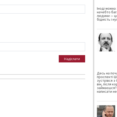
Іноді можна 
начебто баг
людини — це
бідність і н
Надіслати
Десь на поча
проспекті Ш
зустрівся з
він, після к
займаєшся?»
написати не