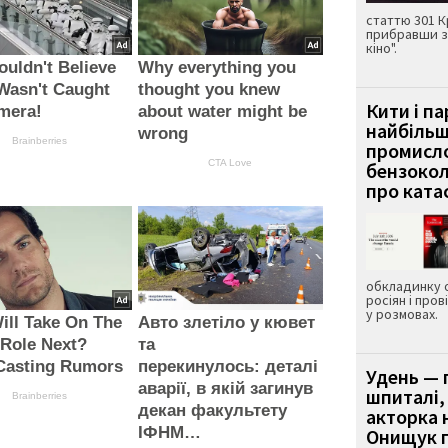
статтю 301 К
прибравши з
кіно".
uldn't Believe
Why everything you
t Wasn't Caught
thought you knew
Кити і п
mera!
about water might be
найбіль
wrong
Brainberries
промисло
CTA Love
бензокол
про ката
обкладинку 
росіян і пров
у розмовах.
ll Take On The
Авто злетіло у кювет
 Role Next?
та
Casting Rumors
перекинулось: деталі
Удень — 
аварії, в якій загинув
шпиталі,
Brainberries
декан факультету
акторка н
ІФНМ…
Онищук п