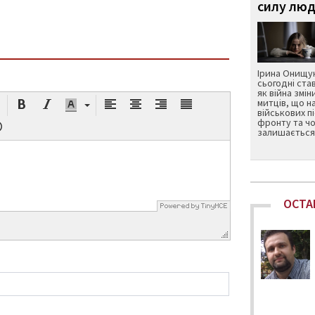
силу люд
Ірина Онищук
сьогодні ста
як війна змін
митців, що н
військових п
фронту та чо
залишається 
ОСТА