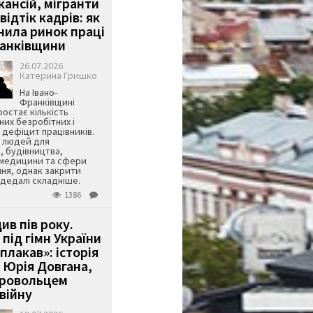
кансій, мігранти
 відтік кадрів: як
інила ринок праці
ранківщини
26.07.2026
Катерина Гришко
На Івано-
Франківщині
остає кількість
их безробітних і
дефіцит працівників.
є людей для
, будівництва,
 медицини та сфери
ня, однак закрити
є дедалі складніше.
1386
ив пів року.
під гімн України
 плакав»: історія
 Юрія Довгана,
бровольцем
війну