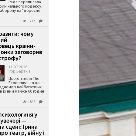
Рада переписала
римінального кодексу,
аборону на "доросле
1777
аразити: чому
ший
вець країни-
онки заговорив
строфу?
11.07.2026
Ігор Бартків
Цього тижня The
Economist віддав
одному з найбагатших
ів із ним майже 60 годин
1842
психологиня у
 увечері —
а сцені: Ірина
ро театр, війну і