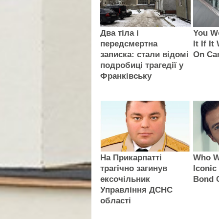
Два тіла і
You Wo
передсмертна
It If I
записка: стали відомі
On Ca
подробиці трагедії у
Франківську
На Прикарпатті
Who Wi
трагічно загинув
Iconic
ексочільник
Bond 
Управління ДСНС
області