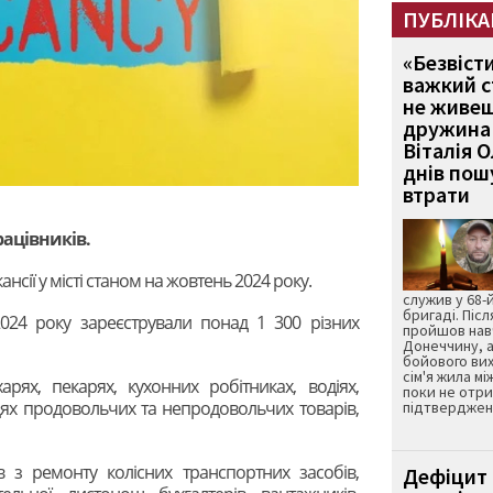
ПУБЛІКА
«Безвіст
важкий с
не живеш
дружина 
Віталія 
днів пошу
втрати
ацівників.
нсії у місті станом на жовтень 2024 року.
служив у 68-
бригаді. Післ
024 року зареєстрували понад 1 300 різних
пройшов нав
Донеччину, а
бойового вих
сім'я жила мі
рях, пекарях, кухонних робітниках, водіях,
поки не отр
цях продовольчих та непродовольчих товарів,
підтвердженн
 з ремонту колісних транспортних засобів,
Дефіцит 