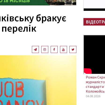
ківську бракує
ВІДЕОТР
 перелік
Роман Скри
журналістсь
стандарти 
Коломойсь
04.08.2026