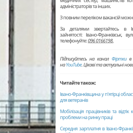
медичних сестер, машиністів кот
адміністраторів та інших.
З повним переліком вакансій мож
За деталями звертайтесь в Ів
зайнятості: Івано-Франківськ, 
телефонуйте:
096 0166198
.
Підписуйтесь на канал
Фіртки
в 
на
YouTubе
. Цікаві та актуальні но
Читайте також:
Івано-Франківщина у п'ятірці обла
для ветеранів
Мобілізація працівників та відтік
проблеми на ринку праці
Середня зарплатня в Івано-Франкі