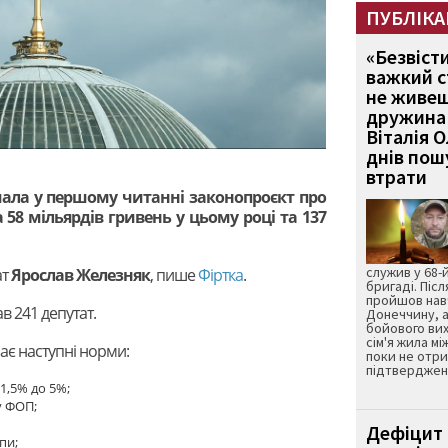
ПУБЛІКА
«Безвіст
важкий с
не живеш
дружина 
Віталія 
днів пошу
втрати
мала у першому читанні законопроєкт про
 58 мільярдів гривень у цьому році та 137
служив у 68-
ат
Ярослав Железняк
, пише
Фіртка
.
бригаді. Післ
пройшов нав
в 241 депутат.
Донеччину, а
бойового вих
сім'я жила мі
ає наступні норми:
поки не отр
підтвердженн
1,5% до 5%;
у ФОП;
Дефіцит 
пи;