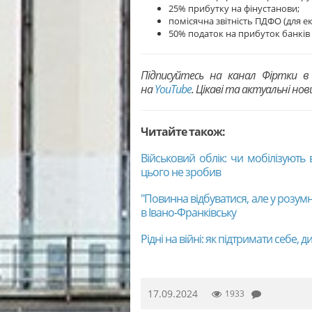
25% прибутку на фінустанови;
помісячна звітність ПДФО (для 
50% податок на прибуток банків 
Підписуйтесь на канал Фіртки 
на
YouTubе
. Цікаві та актуальні но
Читайте також:
Військовий облік: чи мобілізують 
цього не зробив
"Повинна відбуватися, але у розум
в Івано-Франківську
Рідні на війні: як підтримати себе, 
17.09.2024
1933