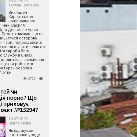
19.07.2026
Тетяна Ткаченко
Викладач
Карпатського
національного
 імені Василя
ій Довган не мріяв
. Просто вважав, що не
алишитися осторонь.
ні пари, попрощався зі
й пішов шукати шлях до
ятої спроби його
о службу в Силах
днощі після звільнення
тацію та роботу зі
ветеран розповів
Фіртки.
2721
ітей чи
ція порно? Що
і приховує
оєкт №15294?
16.07.2026
Павло Мінка
Як під шумок
відставки уряду