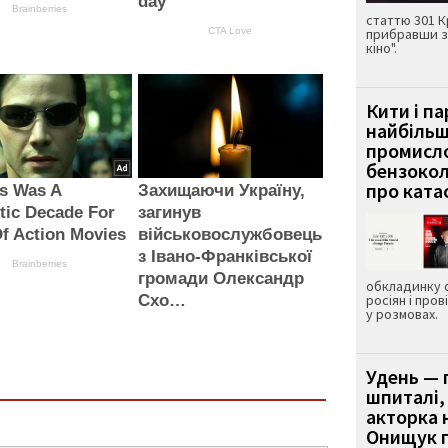
day
Brainberries
статтю 301 К
CTA Love
прибравши з
кіно".
Кити і п
найбіль
промисло
бензокол
про ката
s Was A
Захищаючи Україну,
tic Decade For
загинув
f Action Movies
військовослужбовець
з Івано-Франківської
Brainberries
громади Олександр
обкладинку 
Схо…
росіян і пров
у розмовах.
Удень — 
шпиталі,
акторка н
Онищук п