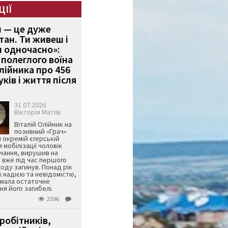
ЦІЇ
и — це дуже
тан. Ти живеш і
 одночасно»:
полеглого воїна
Олійника про 456
ків і життя після
31.07.2026
Вікторія Матіїв
Віталій Олійник на
позивний «Грач»
й окремій єгерській
я мобілізації чоловік
чання, вирушив на
 вже під час першого
оду загинув. Понад рік
ж надією та невідомістю,
имала остаточне
я його загибелі.
2596
робітників,