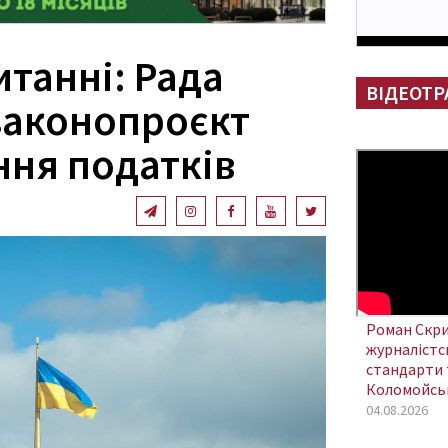
танні: Рада
ВІДЕОТР
законопроєкт
ння податків
Роман Скри
журналістсь
стандарти 
Коломойсь
04.08.2026