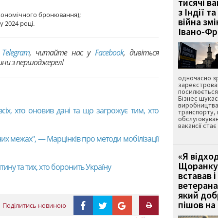
тисячі ва
з Індії та
економічного бронювання);
війна зм
у 2024 році.
Івано-Ф
в
Telegram
, читайте нас у
Facebook
, дивіться
вини з першоджерел!
одночасно зр
зареєстрован
посилюється 
Бізнес шука
виробництва
всіх, хто оновив дані та що загрожує тим, хто
транспорту,
обслуговуван
вакансії ста
них межах", — Марцінків про методи мобілізації
«Я відход
Щоранку 
дитину та тих, хто боронить Україну
вставав і
ветерана
який до
пішов на 
Поділитись новиною