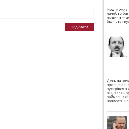
Іноді можна 
начебто баг
людини — це
бідність і н
Надіслати
Десь на поча
проспекті Ш
зустрівся з
він, після к
займаєшся?»
написати не