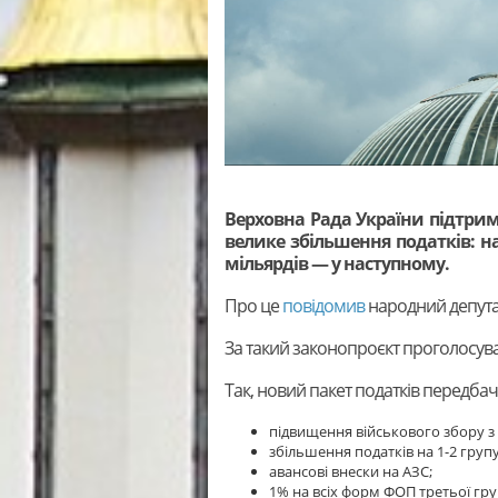
Верховна Рада України підтри
велике збільшення податків: на
мільярдів — у наступному.
Про це
повідомив
народний депут
За такий законопроєкт проголосува
Так, новий пакет податків передбач
підвищення військового збору з 
збільшення податків на 1-2 груп
авансові внески на АЗС;
1% на всіх форм ФОП третьої гру