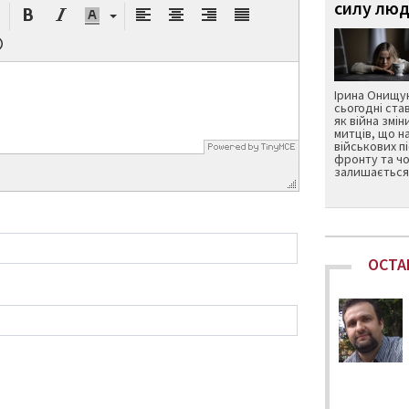
силу люд
Ірина Онищук
сьогодні ста
як війна змін
митців, що н
військових п
фронту та чо
залишається 
ОСТА