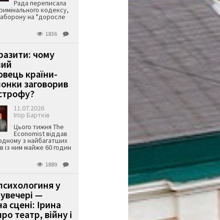
Рада переписала
римінального кодексу,
аборону на "доросле
1836
аразити: чому
ший
вець країни-
онки заговорив
строфу?
11.07.2026
Ігор Бартків
Цього тижня The
Economist віддав
одному з найбагатших
ів із ним майже 60 годин
1889
психологиня у
 увечері —
а сцені: Ірина
ро театр, війну і