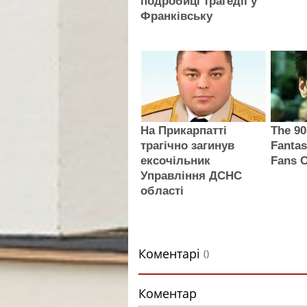
подробиці трагедії у
Франківську
На Прикарпатті
The 90
трагічно загинув
Fantas
ексочільник
Fans O
Управління ДСНС
області
Коментарі
()
Коментар