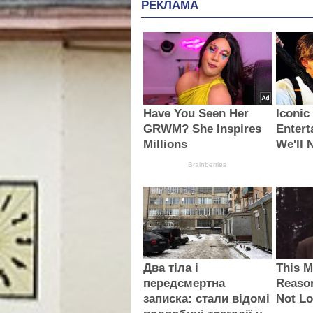
РЕКЛАМА
Have You Seen Her
Iconic
GRWM? She Inspires
Entert
Millions
We'll 
Brainberries
Два тіла і
This M
передсмертна
Reaso
записка: стали відомі
Not Lo