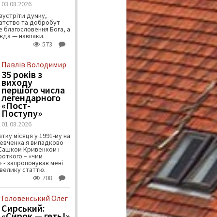
03.08.2026
зустріти думку,
атство та добробут
 благословення Бога, а
ужда — навпаки.
573
Павлів Володимир
35 років з
виходу
першого числа
легендарного
«Пост-
Поступу»
01.08.2026
тку місяця у 1991-му на
евченка я випадково
 Сашком Кривенком і
ороткого – «чим
 - запропонував мені
велику статтю.
708
Головенський Олег
Сирський:
«Сирок — геть!»