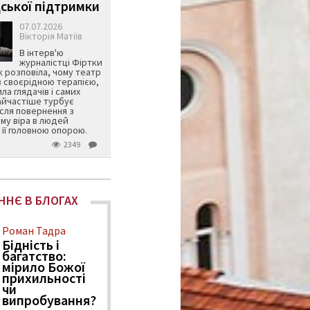
ської підтримки
07.07.2026
Вікторія Матіїв
В інтерв'ю
журналістці Фіртки
 розповіла, чому театр
в своєрідною терапією,
ила глядачів і самих
айчастіше турбує
ісля повернення з
му віра в людей
її головною опорою.
2349
ННЄ В БЛОГАХ
Роман Тадра
Бідність і
багатство:
мірило Божої
прихильності
чи
випробування?