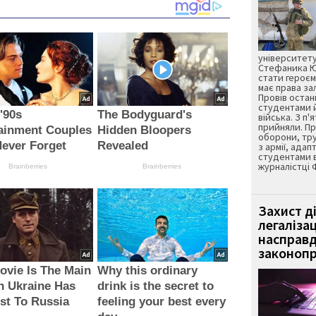
університету
Стефаника Юр
стати героєм
має права з
Провів остан
студентами 
 '90s
The Bodyguard's
війська. З п'
прийняли. Пр
ainment Couples
Hidden Bloopers
оборони, тру
Never Forget
Revealed
з армії, адап
студентами 
журналістці 
Brainberries
Brainberries
Захист д
легаліза
насправд
законопр
ovie Is The Main
Why this ordinary
n Ukraine Has
drink is the secret to
st To Russia
feeling your best every