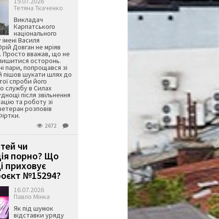
19.07.2026
Тетяна Ткаченко
Викладач
Карпатського
національного
 імені Василя
ій Довган не мріяв
. Просто вважав, що не
алишитися осторонь.
ні пари, попрощався зі
й пішов шукати шлях до
ятої спроби його
о службу в Силах
днощі після звільнення
тацію та роботу зі
ветеран розповів
Фіртки.
2672
ітей чи
ція порно? Що
і приховує
оєкт №15294?
16.07.2026
Павло Мінка
Як під шумок
відставки уряду