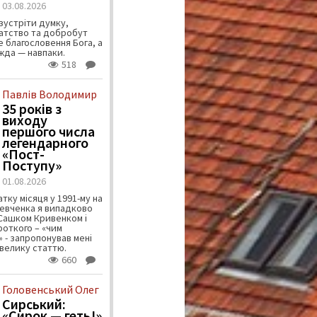
03.08.2026
зустріти думку,
атство та добробут
 благословення Бога, а
ужда — навпаки.
518
Павлів Володимир
35 років з
виходу
першого числа
легендарного
«Пост-
Поступу»
01.08.2026
тку місяця у 1991-му на
евченка я випадково
 Сашком Кривенком і
ороткого – «чим
 - запропонував мені
велику статтю.
660
Головенський Олег
Сирський:
«Сирок — геть!»