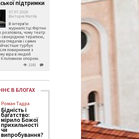
ської підтримки
07.07.2026
Вікторія Матіїв
В інтерв'ю
журналістці Фіртки
 розповіла, чому театр
в своєрідною терапією,
ила глядачів і самих
айчастіше турбує
ісля повернення з
му віра в людей
її головною опорою.
2282
ННЄ В БЛОГАХ
Роман Тадра
Бідність і
багатство:
мірило Божої
прихильності
чи
випробування?