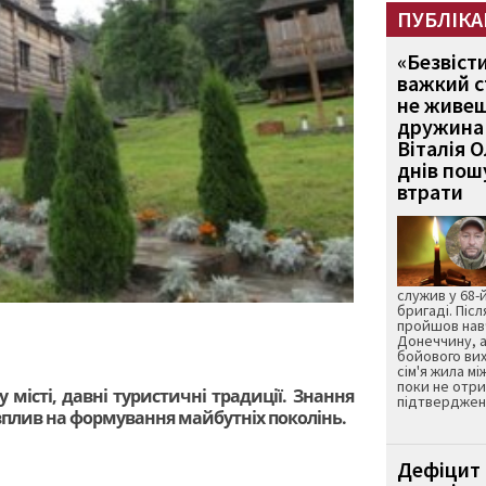
ПУБЛІКА
«Безвіст
важкий с
не живеш
дружина 
Віталія 
днів пошу
втрати
служив у 68-
бригаді. Післ
пройшов нав
Донеччину, а
бойового вих
сім'я жила мі
поки не отр
 місті, давні туристичні традиції. Знання
підтвердженн
 вплив на формування майбутніх поколінь.
Дефіцит 