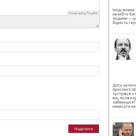
Іноді можна 
начебто баг
людини — це
бідність і н
Десь на поча
проспекті Ш
зустрівся з
він, після к
займаєшся?»
написати не
Надіслати