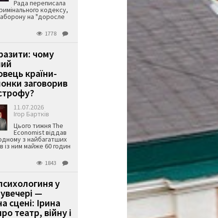
Рада переписала
римінального кодексу,
аборону на "доросле
1778
аразити: чому
ший
вець країни-
онки заговорив
строфу?
11.07.2026
Ігор Бартків
Цього тижня The
Economist віддав
одному з найбагатших
ів із ним майже 60 годин
1843
психологиня у
 увечері —
а сцені: Ірина
ро театр, війну і