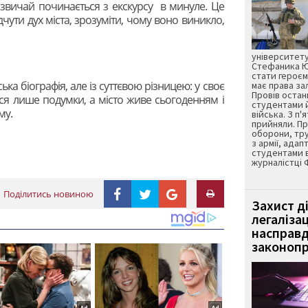
азвичай починається з екскурсу в минуле. Це
чути дух міста, зрозуміти, чому воно виникло,
університету
Стефаника Юр
стати героєм
ька біографія, але із суттєвою різницею: у своє
має права з
Провів остан
я лише подумки, а місто живе сьогоденням і
студентами 
му.
війська. З п'
прийняли. Пр
оборони, тру
з армії, адап
студентами 
журналістці 
Поділитись новиною
Захист д
легаліза
насправд
законопр