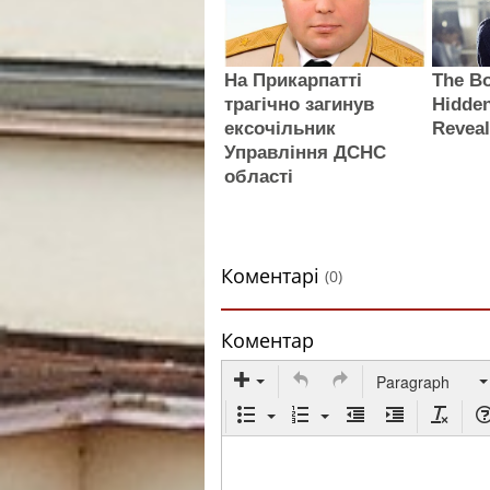
На Прикарпатті
The B
трагічно загинув
Hidde
ексочільник
Revea
Управління ДСНС
області
Коментарі
(0)
Коментар
Paragraph