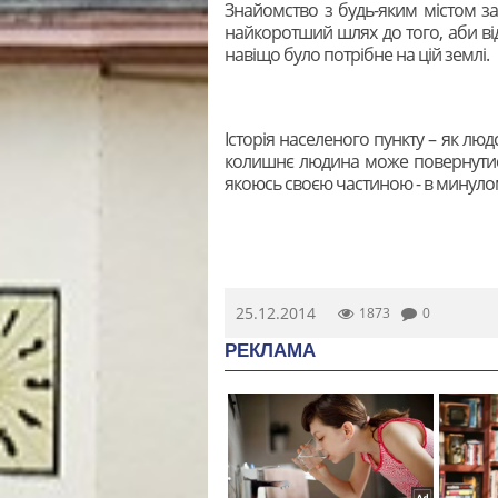
Знайомство з будь-яким містом з
найкоротший шлях до того, аби від
навіщо було потрібне на цій землі.
Історія населеного пункту – як людс
колишнє людина може повернутис
якоюсь своєю частиною - в минуло
25.12.2014
1873
0
РЕКЛАМА