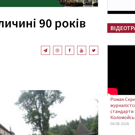
личині 90 років
ВІДЕОТР
Роман Скри
журналістсь
стандарти 
Коломойсь
04.08.2026