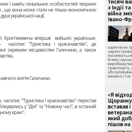
тисячі ва
них і навіть геніальних особистостей творили
з Індії та
и , що вона може стати не тільки економічною
війна зм
душі української нації.
Івано-Ф
ю І. Крип'якевича вперше вийшло українське
- часопис "Туристика і краєзнавство", де
одночасно зр
чені окремим місцевостям Галичини, а також
зареєстрован
авства.
посилюється 
Бізнес шука
виробництва
транспорту,
обслуговуван
вакансії ста
навчого життя Галичини.
«Я відход
Щоранку 
н, часопис "Туристика і краєзнавство" перестав
вставав і
ікувались у "Ділі" та "Новому часі", в останній
ветерана
дному краю".
який до
пішов на 