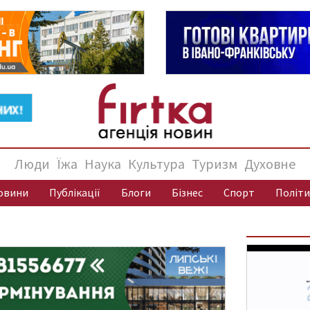
Люди
Їжа
Наука
Культура
Туризм
Духовне
овини
Публікації
Блоги
Бізнес
Спорт
Політи