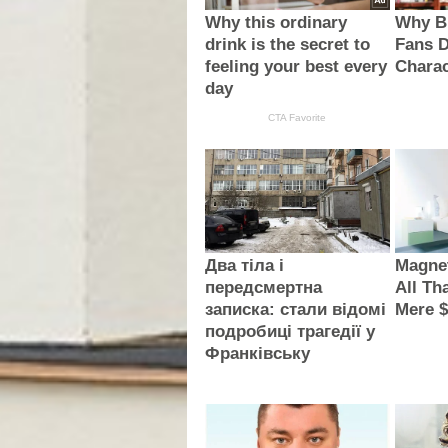
Why this ordinary
Why B
drink is the secret to
Fans D
feeling your best every
Charac
day
CTA Favorite
Два тіла і
Magnet
передсмертна
All Th
записка: стали відомі
Mere $
подробиці трагедії у
Франківську