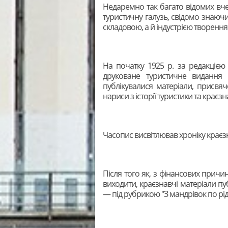
Недаремно так багато відомих вче
туристичну галузь, свідомо знаюч
складовою, а й індустрією творення 
На початку 1925 р. за редакціє
друковане туристичне видання 
публікувалися матеріали, присвя
нариси з історії туристики та краєзн
Часопис висвітлював хроніку краєз
Після того як, з фінансових причи
виходити, краєзнавчі матеріали публ
— під рубрикою "З мандрівок по рі