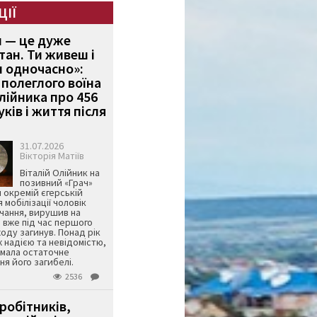
ЦІЇ
и — це дуже
тан. Ти живеш і
 одночасно»:
полеглого воїна
Олійника про 456
ків і життя після
31.07.2026
Вікторія Матіїв
Віталій Олійник на
позивний «Грач»
й окремій єгерській
я мобілізації чоловік
чання, вирушив на
 вже під час першого
оду загинув. Понад рік
ж надією та невідомістю,
имала остаточне
я його загибелі.
2536
робітників,