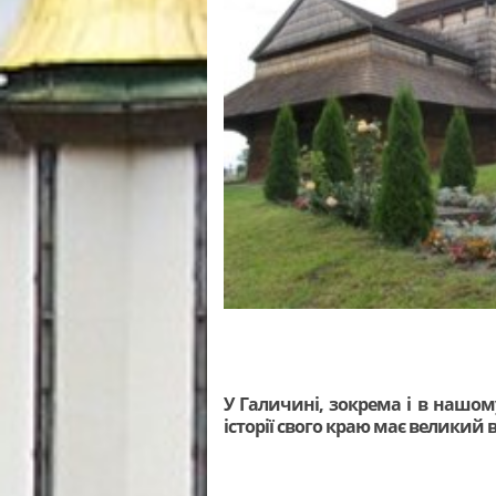
У Галичині, зокрема і в нашому
історії свого краю має великий