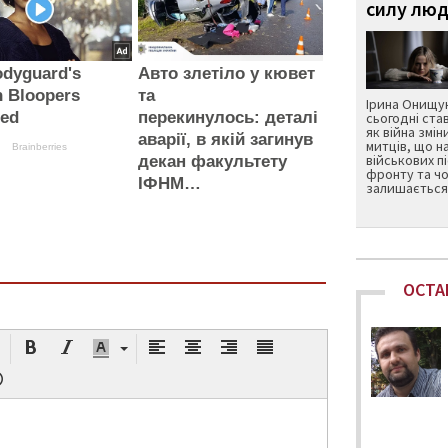
силу люд
odyguard's
Авто злетіло у кювет
n Bloopers
та
Ірина Онищук
led
перекинулось: деталі
сьогодні ста
як війна змін
аварії, в якій загинув
митців, що н
Brainberries
військових п
декан факультету
фронту та чо
ІФНМ…
залишається 
ОСТА