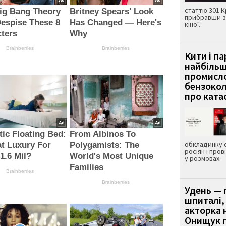
статтю 301 К
ig Bang Theory
Britney Spears' Look
прибравши з
espise These 8
Has Changed — Here's
кіно".
ters
Why
Brainberries
Brainberries
Кити і п
найбіль
промисло
бензокол
про ката
ic Floating Bed:
From Albinos To
обкладинку 
at Luxury For
Polygamists: The
росіян і пров
1.6 Mil?
World's Most Unique
у розмовах.
Families
Brainberries
Brainberries
Удень — 
шпиталі,
акторка н
Онищук п