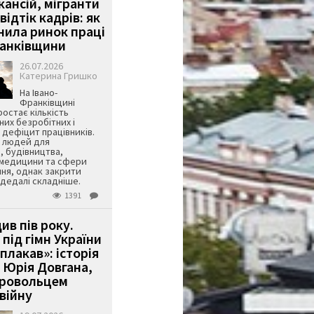
кансій, мігранти
 відтік кадрів: як
інила ринок праці
ранківщини
26.07.2026
Катерина Гришко
На Івано-
Франківщині
остає кількість
их безробітних і
дефіцит працівників.
є людей для
, будівництва,
 медицини та сфери
ня, однак закрити
є дедалі складніше.
1391
ив пів року.
під гімн України
 плакав»: історія
 Юрія Довгана,
бровольцем
війну