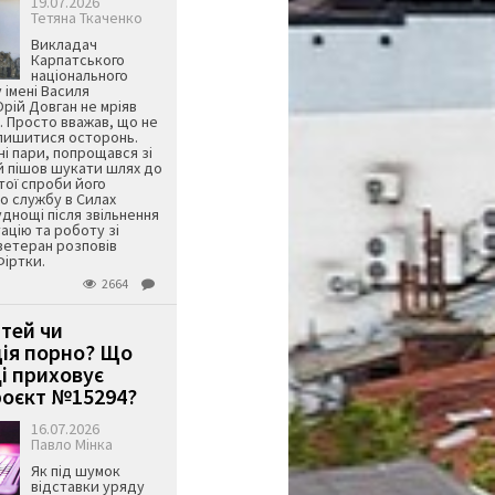
19.07.2026
Тетяна Ткаченко
Викладач
Карпатського
національного
 імені Василя
ій Довган не мріяв
. Просто вважав, що не
алишитися осторонь.
ні пари, попрощався зі
й пішов шукати шлях до
ятої спроби його
о службу в Силах
днощі після звільнення
тацію та роботу зі
ветеран розповів
Фіртки.
2664
ітей чи
ція порно? Що
і приховує
оєкт №15294?
16.07.2026
Павло Мінка
Як під шумок
відставки уряду