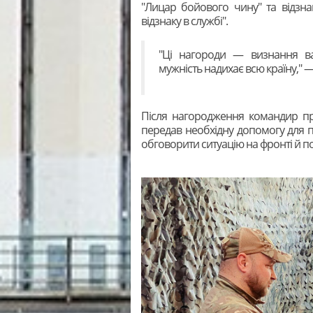
"Лицар бойового чину" та відзнак
відзнаку в службі".
"Ці нагороди — визнання ваш
мужність надихає всю країну," 
Після нагородження командир при
передав необхідну допомогу для пі
обговорити ситуацію на фронті й п