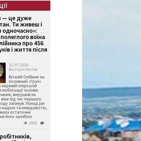
ЦІЇ
и — це дуже
тан. Ти живеш і
 одночасно»:
полеглого воїна
Олійника про 456
ків і життя після
31.07.2026
Вікторія Матіїв
Віталій Олійник на
позивний «Грач»
й окремій єгерській
я мобілізації чоловік
чання, вирушив на
 вже під час першого
оду загинув. Понад рік
ж надією та невідомістю,
имала остаточне
я його загибелі.
2525
робітників,