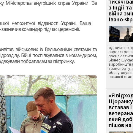
тисячі ва
у Міністерства внутрішніх справ України "За
з Індії та
війна зм
Івано-Ф
ої непохитної відданості Україні. Ваша
— зазначив командир під час церемонії.
одночасно зр
вітав військових із Великодніми святами та
зареєстрован
дрозділу. Бійці поспілкувалися з командиром,
посилюється 
Бізнес шука
одякували побратимам за підтримку.
виробництва
транспорту,
обслуговуван
вакансії ста
«Я відход
Щоранку 
вставав і
ветерана
який до
пішов на 