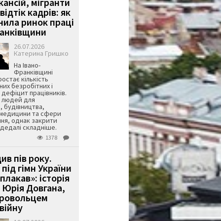
кансій, мігранти
 відтік кадрів: як
інила ринок праці
ранківщини
26.07.2026
Катерина Гришко
На Івано-
Франківщині
остає кількість
их безробітних і
дефіцит працівників.
є людей для
, будівництва,
 медицини та сфери
ня, однак закрити
є дедалі складніше.
1378
ив пів року.
під гімн України
 плакав»: історія
 Юрія Довгана,
бровольцем
війну