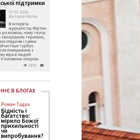
ської підтримки
07.07.2026
Вікторія Матіїв
В інтерв'ю
журналістці Фіртки
 розповіла, чому театр
в своєрідною терапією,
ила глядачів і самих
айчастіше турбує
ісля повернення з
му віра в людей
її головною опорою.
2272
ННЄ В БЛОГАХ
Роман Тадра
Бідність і
багатство:
мірило Божої
прихильності
чи
випробування?