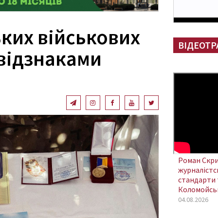
ких військових
ВІДЕОТР
відзнаками
Роман Скри
журналістсь
стандарти 
Коломойсь
04.08.2026