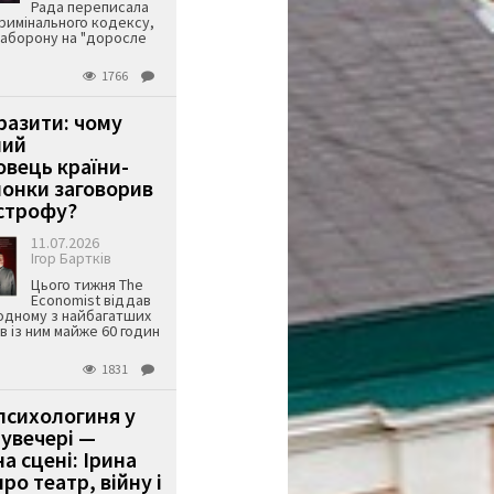
Рада переписала
римінального кодексу,
аборону на "доросле
1766
аразити: чому
ший
вець країни-
онки заговорив
строфу?
11.07.2026
Ігор Бартків
Цього тижня The
Economist віддав
одному з найбагатших
ів із ним майже 60 годин
1831
психологиня у
 увечері —
а сцені: Ірина
ро театр, війну і