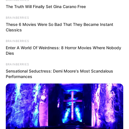
The Truth Will Finally Set Gina Carano Free
Brainberries
A Rihanna Museum Is Probably Opening Soon
Brainberries