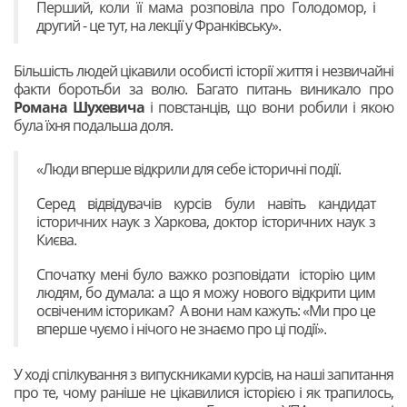
Перший, коли її мама розповіла про Голодомор, і
другий - це тут, на лекції у Франківську».
Більшість людей цікавили особисті історії життя і незвичайні
факти боротьби за волю. Багато питань виникало про
Романа Шухевича
і повстанців, що вони робили і якою
була їхня подальша доля.
«Люди вперше відкрили для себе історичні події.
Серед відвідувачів курсів були навіть кандидат
історичних наук з Харкова, доктор історичних наук з
Києва.
Спочатку мені було важко розповідати історію цим
людям, бо думала: а що я можу нового відкрити цим
освіченим історикам? А вони нам кажуть: «Ми про це
вперше чуємо і нічого не знаємо про ці події».
У ході спілкування з випускниками курсів, на наші запитання
про те, чому раніше не цікавилися історією і як трапилось,