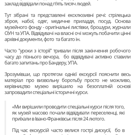
заклад відвідали понад п’ять тисяч людей.
Тут зібрані та представлені ексклюзивні речі: стрілецька
зброя, набої, одяг, медичне приладдя, посуд. Основа
музейного фонду - оригінальні листівки, брошури, журнали
ОУН та УПА. Відвідувачі на власні очі можуть побачити цінні
архівні документи, фото та багато ін.
Часто "уроки з історії" тривали після закінчення робочого
часу до пізнього вечора, бо відвідувачі активно ставили
багато запитань про Бандеру, УПА.
Зрозумівши, що протягом однієї екскурсії пояснити весь
матеріал про визвольну боротьбу просто не можливо,
керівництво музею вирішило на безоплатній основі
запровадити спеціальні історичні курси.
«Ми вирішили проводити спеціальні курси після того,
як музей масово почали відвідувати переселенці, які
приїхали в Івано-Франківськ після 24 лютого.
Під час екскурсій часто велися гострі дискусії, бо в