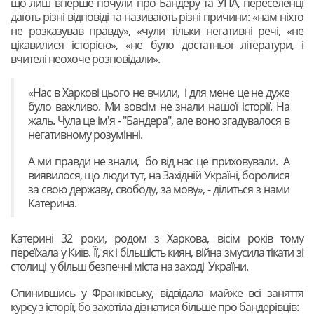
що лиш вперше почули про Бандеру та УПА, переселенці
дають різні відповіді та називають різні причини: «нам ніхто
не розказував правду», «чули тільки негативні речі, «не
цікавилися історією», «не було достатньої літератури, і
вчителі неохоче розповідали».
«Нас в Харкові цього не вчили, і для мене це не дуже
було важливо. Ми зовсім не знали нашої історії. На
жаль. Чула це ім'я - "Бандера", але воно згадувалося в
негативному розумінні.
А ми правди не знали, бо від нас це приховували. А
виявилося, що люди тут, на Західній Україні, боролися
за свою державу, свободу, за мову», - ділиться з нами
Катерина.
Катерині 32 роки, родом з Харкова, вісім років тому
переїхала у Київ. Її, як і більшість киян, війна змусила тікати зі
столиці у більш безпечні міста на заході України.
Опинившись у Франківську, відвідала майже всі заняття
курсу з історії, бо захотіла дізнатися більше про бандерівців: