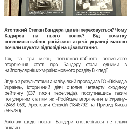
Хто такий Степан Бандера і де він переховується? Чому
Кадиров на нього полює? Від початку
повномасштабної російської агресії українці масово
почали шукати відповіді на ці запитання.
Так, за три місяці повномасштабного російського
вторгнення статті про Бандеру стали одними з
найпопулярніших україномовного розділу Вікіпедії.
Згідно з результатами аналізу, який проводила ГО «Вікімедіа
Україна», історичний діяч очолив четверту сходинку
рейтингу (637 тисяч переглядів), поступившись таким
популярним статтям як «Російське вторгнення в Україну»
(2463 069), Арестович Олексій (1846792) та Привид Києва
(665780).
Ажіотаж щодо постаті Бандери спостерігався не тільки
онлайн.