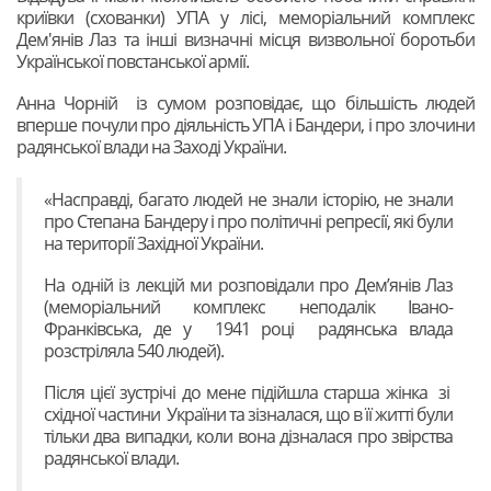
криївки (схованки) УПА у лісі, меморіальний комплекс
Дем'янів Лаз та інші визначні місця визвольної боротьби
Української повстанської армії.
Анна Чорній із сумом розповідає, що більшість людей
вперше почули про діяльність УПА і Бандери, і про злочини
радянської влади на Заході України.
«Насправді, багато людей не знали історію, не знали
про Степана Бандеру і про політичні репресії, які були
на території Західної України.
На одній із лекцій ми розповідали про Дем’янів Лаз
(меморіальний комплекс неподалік Івано-
Франківська, де у 1941 році радянська влада
розстріляла 540 людей).
Після цієї зустрічі до мене підійшла старша жінка зі
східної частини України та зізналася, що в її житті були
тільки два випадки, коли вона дізналася про звірства
радянської влади.