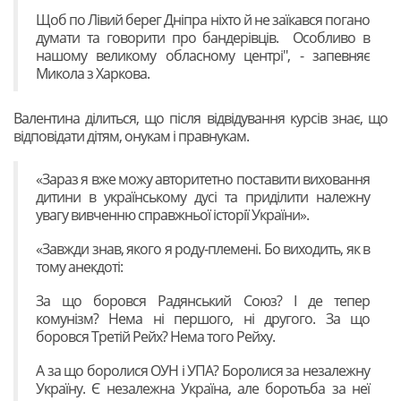
Щоб по Лівий берег Дніпра ніхто й не заїкався погано
думати та говорити про бандерівців. Особливо в
нашому великому обласному центрі", - запевняє
Микола з Харкова.
Валентина ділиться, що після відвідування курсів знає, що
відповідати дітям, онукам і правнукам.
«Зараз я вже можу авторитетно поставити виховання
дитини в українському дусі та приділити належну
увагу вивченню справжньої історії України».
«Завжди знав, якого я роду-племені. Бо виходить, як в
тому анекдоті:
За що боровся Радянський Союз? І де тепер
комунізм? Нема ні першого, ні другого. За що
боровся Третій Рейх? Нема того Рейху.
А за що боролися ОУН і УПА? Боролися за незалежну
Україну. Є незалежна Україна, але боротьба за неї