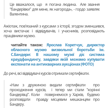
Це вважалося, що я погана людина. Але звання
"бандерівки" для мене, як нагорода», - гордо заявляє
Валентина.
Ажіотаж, пов'язаний з курсами з історії, згодом зменшився,
хоча вистачає і відвідувачів, і учасників, розповідають
працівники музею.
читайте також:
Ярослав Коретчук, директор
обласного музею визвольної боротьби ім.
С.Бандери: В нашому музеї діє система
краудфандингу, завдяки якій можемо купувати
експонати на антикварних аукціонах (ФОТО)
До речі, всі відвідувачі курсів отримали сертифікати.
«Нам з дружиною видали сертифікати про
проходження курсів, і тепер ми стали "корінні
бандерівці". Коли повернемося у Харків, будемо
розповідати правду місцевим мешканцям про
Бандеру.