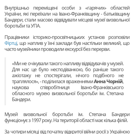
Внутрішньо переміщені особи з «гарячих» областей
України, які переїхали на Івано-Франківщину - батьківщину
Бандери, стали масово відвідувати місцеві музеї визвольної
боротьби та УПА.
Працівники історико-просвітницьких установ розповіли
Фіртці
, що наплив у їхні заклади був настільки великий, що
часто музейники проводили екскурсії без перерви.
«Ми не очікували такого напливу відвідувачів у музей.
Для нас це було несподіванкою, бо раніше такого
ажіотажу не спостерігали, нічого подібного не
траплялося», - поділилася враженнями
Анна Чорній
,
наукова співробітниця Івано-Франківського
обласного музею визвольної боротьби ім. Степана
Бандери.
Музей визвольної боротьби ім. Степана Бандери
функціонує з 1997 року. На території області має кілька філій.
За чотири місяці від початку відкритої війни росії з Україною