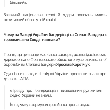
більший».
Зазвичай національні герої й лідери повстань мають
позитивний образ у всій країні.
Чому на Заході України бандерівці та Степан Бандера є
героями, а на Сході - навпаки?
Про те, що це явище має кілька факторів, розповідає історик,
директор Івано-Франківського обласного музею визвольної
боротьби ім. Степана Бандери
Ярослав Коретчук
.
Один із них – люди зі східної України просто не знали про
діяльність УПА.
«Правду про бандерівців і визвольний рух жителі
східної України не знали.
Їхню думку сформувала російська пропаганда».