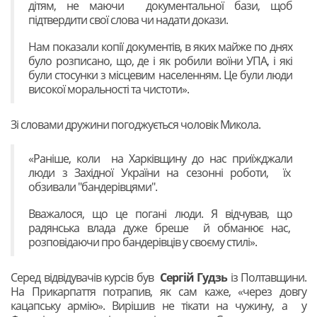
дітям, не маючи документальної бази, щоб
підтвердити свої слова чи надати докази.
Нам показали копії документів, в яких майже по днях
було розписано, що, де і як робили воїни УПА, і які
були стосунки з місцевим населенням. Це були люди
високої моральності та чистоти».
Зі словами дружини погоджується чоловік Микола.
«Раніше, коли на Харківщину до нас приїжджали
люди з Західної України на сезонні роботи, їх
обзивали "бандерівцями".
Вважалося, що це погані люди. Я відчував, що
радянська влада дуже бреше й обманює нас,
розповідаючи про бандерівців у своєму стилі».
Серед відвідувачів курсів був
Сергій Гудзь
із Полтавщини.
На Прикарпаття потрапив, як сам каже, «через довгу
кацапську армію». Вирішив не тікати на чужину, а у