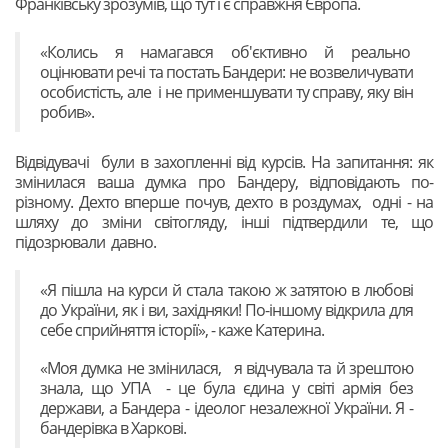
Франківську зрозумів, що тут і є справжня Європа.
«Колись я намагався об'єктивно й реально
оцінювати речі та постать Бандери: не возвеличувати
особистість, але і не применшувати ту справу, яку він
робив».
Відвідувачі були в захопленні від курсів. На запитання: як
змінилася ваша думка про Бандеру, відповідають по-
різному. Дехто вперше почув, дехто в роздумах, одні - на
шляху до зміни світогляду, інші підтвердили те, що
підозрювали давно.
«Я пішла на курси й стала такою ж затятою в любові
до України, як і ви, західняки! По-іншому відкрила для
себе сприйняття історії», - каже Катерина.
«Моя думка не змінилася, я відчувала та й зрештою
знала, що УПА - це була єдина у світі армія без
держави, а Бандера - ідеолог незалежної України. Я -
бандерівка в Харкові.