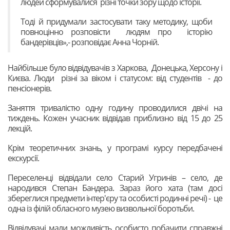
людей сформувалися різні точки зору щодо історії.
Тоді й придумали застосувати таку методику, щоби
повноцінно розповісти людям про історію
бандерівців»,- розповідає Анна Чорній.
Найбільше було відвідувачів з Харкова, Донецька, Херсону і
Києва. Люди різні за віком і статусом: від студентів - до
пенсіонерів.
Заняття тривалістю одну годину проводилися двічі на
тиждень. Кожен учасник відвідав приблизно від 15 до 25
лекцій.
Крім теоретичних знань, у програмі курсу передбачені
екскурсії.
Переселенці відвідали село Старий Угринів – село, де
народився Степан Бандера. Зараз його хата (там досі
збереглися предмети інтер'єру та особисті родинні речі) - це
одна із філій обласного музею визвольної боротьби.
Відвідувачі мали можливість особисто побачити справжні