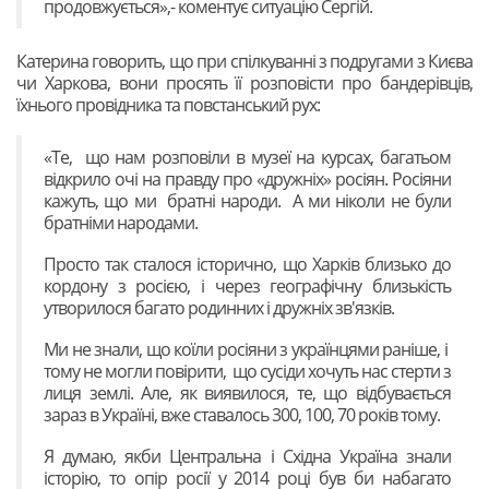
продовжується»,- коментує ситуацію Сергій.
Катерина говорить, що при спілкуванні з подругами з Києва
чи Харкова, вони просять її розповісти про бандерівців,
їхнього провідника та повстанський рух:
«Те, що нам розповіли в музеї на курсах, багатьом
відкрило очі на правду про «дружніх» росіян. Росіяни
кажуть, що ми братні народи. А ми ніколи не були
братніми народами.
Просто так сталося історично, що Харків близько до
кордону з росією, і через географічну близькість
утворилося багато родинних і дружніх зв'язків.
Ми не знали, що коїли росіяни з українцями раніше, і
тому не могли повірити, що сусіди хочуть нас стерти з
лиця землі. Але, як виявилося, те, що відбувається
зараз в Україні, вже ставалось 300, 100, 70 років тому.
Я думаю, якби Центральна і Східна Україна знали
історію, то опір росії у 2014 році був би набагато