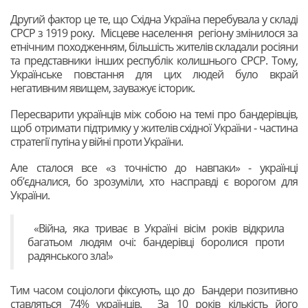
Другий фактор це те, що Східна Україна перебувала у складі
СРСР з 1919 року. Місцеве населення регіону змінилося за
етнічним походженням, більшість жителів складали росіяни
та представники інших республік колишнього СРСР. Тому,
Українське повстання для цих людей було вкрай
негативним явищем, зауважує історик.
Пересварити українців між собою на темі про бандерівців,
щоб отримати підтримку у жителів східної України - частина
стратегії путіна у війні проти України.
Але сталося все «з точністю до навпаки» - українці
об’єдналися, бо зрозуміли, хто насправді є ворогом для
України.
«Війна, яка триває в Україні вісім років відкрила
багатьом людям очі: бандерівці боролися проти
радянського зла!»
Тим часом соціологи фіксують, що до Бандери позитивно
ставляться 74% українців. За 10 років кількість його