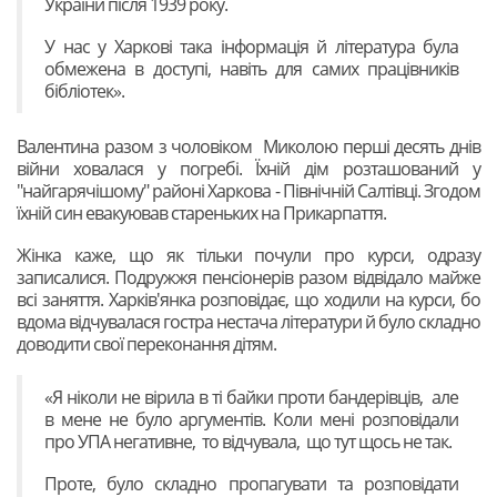
України після 1939 року.
У нас у Харкові така інформація й література була
обмежена в доступі, навіть для самих працівників
бібліотек».
Валентина разом з чоловіком Миколою перші десять днів
війни ховалася у погребі. Їхній дім розташований у
"найгарячішому" районі Харкова - Північній Салтівці. Згодом
їхній син евакуював стареньких на Прикарпаття.
Жінка каже, що як тільки почули про курси, одразу
записалися. Подружжя пенсіонерів разом відвідало майже
всі заняття. Харків'янка розповідає, що ходили на курси, бо
вдома відчувалася гостра нестача літератури й було складно
доводити свої переконання дітям.
«Я ніколи не вірила в ті байки проти бандерівців, але
в мене не було аргументів. Коли мені розповідали
про УПА негативне, то відчувала, що тут щось не так.
Проте, було складно пропагувати та розповідати