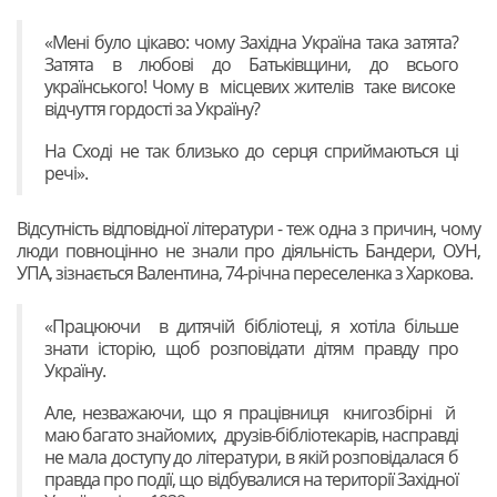
«Мені було цікаво: чому Західна Україна така затята?
Затята в любові до Батьківщини, до всього
українського! Чому в місцевих жителів таке високе
відчуття гордості за Україну?
На Сході не так близько до серця сприймаються ці
речі».
Відсутність відповідної літератури - теж одна з причин, чому
люди повноцінно не знали про діяльність Бандери, ОУН,
УПА, зізнається Валентина, 74-річна переселенка з Харкова.
«Працюючи в дитячій бібліотеці, я хотіла більше
знати історію, щоб розповідати дітям правду про
Україну.
Але, незважаючи, що я працівниця книгозбірні й
маю багато знайомих, друзів-бібліотекарів, насправді
не мала доступу до літератури, в якій розповідалася б
правда про події, що відбувалися на території Західної