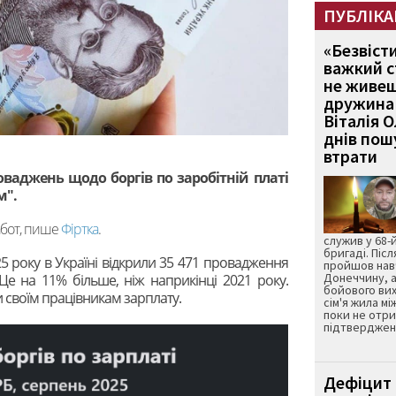
ПУБЛІКА
«Безвіст
важкий с
не живеш
дружина 
Віталія 
днів пошу
втрати
роваджень щодо боргів по заробітній платі
м".
бот, пише
Фіртка
.
служив у 68-
бригаді. Післ
5 року в Україні відкрили 35 471 провадження
пройшов нав
Донеччину, а
 Це на 11% більше, ніж наприкінці 2021 року.
бойового вих
и своїм працівникам зарплату.
сім'я жила мі
поки не отр
підтвердженн
Дефіцит 