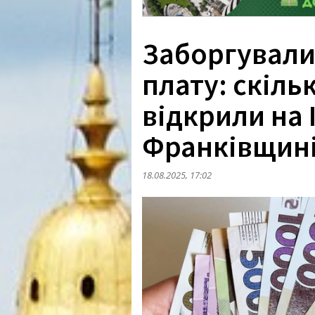
Заборгували
плату: скіл
відкрили на 
Франківщин
18.08.2025, 17:02