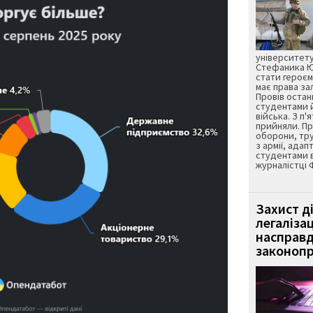
університету
Стефаника Юр
стати героєм
має права з
Провів остан
студентами 
війська. З п'
прийняли. Пр
оборони, тру
з армії, адап
студентами 
журналістці 
Захист д
легаліза
насправд
законопр