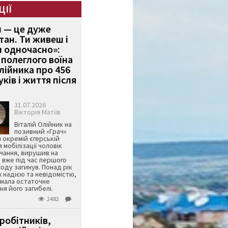
ЦІЇ
и — це дуже
тан. Ти живеш і
 одночасно»:
полеглого воїна
Олійника про 456
ків і життя після
31.07.2026
Вікторія Матіїв
Віталій Олійник на
позивний «Грач»
й окремій єгерській
я мобілізації чоловік
чання, вирушив на
 вже під час першого
оду загинув. Понад рік
ж надією та невідомістю,
имала остаточне
я його загибелі.
2482
робітників,