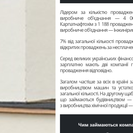
Лідером за кількістю провадже
виробниче об’єднання — 4 06
Карпатнафтохім з 1 188 проваджен
виробниче об’єднання — Інжинірин
7% від загальної кількості прова
відкритих проваджень за несплаче
Серед великих українських фінанс
зарплатню мають дві компанії
провадження відповідно.
Загалом частіше за всіх в країні
виробництвом машин та устатк
загальної кількості. На другому ща
що займаються будівництвом — 2
з виробництва хімічної продукції — 