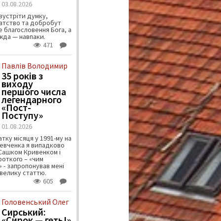
03.08.2026
зустріти думку,
атство та добробут
 благословення Бога, а
ужда — навпаки.
471
Павлів Володимир
35 років з
виходу
першого числа
легендарного
«Пост-
Поступу»
01.08.2026
тку місяця у 1991-му на
евченка я випадково
 Сашком Кривенком і
ороткого – «чим
 - запропонував мені
велику статтю.
605
Головенський Олег
Сирський:
«Сирок — геть!»