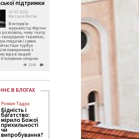
ської підтримки
07.07.2026
Вікторія Матіїв
В інтерв'ю
журналістці Фіртки
 розповіла, чому театр
в своєрідною терапією,
ила глядачів і самих
айчастіше турбує
ісля повернення з
му віра в людей
її головною опорою.
2240
ННЄ В БЛОГАХ
Роман Тадра
Бідність і
багатство:
мірило Божої
прихильності
чи
випробування?