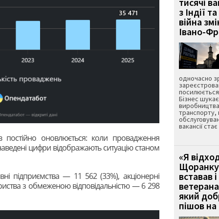
тисячі ва
з Індії та
війна зм
Івано-Ф
одночасно зр
зареєстрован
посилюється 
Бізнес шука
виробництва
транспорту,
обслуговуван
вакансії ста
в постійно оновлюється: коли провадження
наведені цифри відображають ситуацію станом
«Я відход
Щоранку 
вставав і
ні підприємства — 11 562 (33%), акціонерні
ветерана
ариства з обмеженою відповідальністю — 6 298
який до
пішов на 