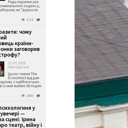
Рада переписала
римінального кодексу,
аборону на "доросле
1724
аразити: чому
ший
вець країни-
онки заговорив
строфу?
11.07.2026
Ігор Бартків
Цього тижня The
Economist віддав
одному з найбагатших
ів із ним майже 60 годин
1800
психологиня у
 увечері —
а сцені: Ірина
ро театр, війну і