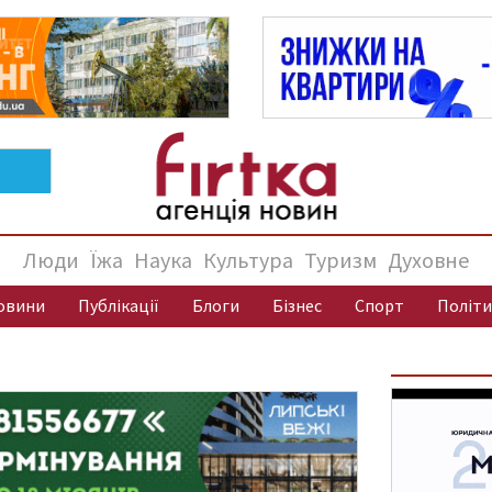
Люди
Їжа
Наука
Культура
Туризм
Духовне
овини
Публікації
Блоги
Бізнес
Спорт
Політи