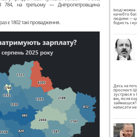
3 784, на третьому — Дніпропетровщина
Іноді можна 
начебто баг
людини — це
раз є 1802 такі провадження.
бідність і н
Десь на поча
проспекті Ш
зустрівся з
він, після к
займаєшся?»
написати не