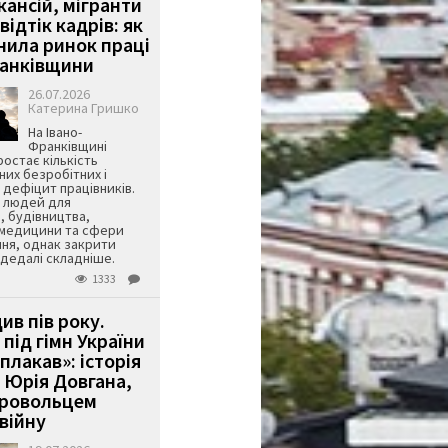
кансій, мігранти
 відтік кадрів: як
інила ринок праці
ранківщини
26.07.2026
Катерина Гришко
На Івано-
Франківщині
остає кількість
их безробітних і
дефіцит працівників.
є людей для
, будівництва,
 медицини та сфери
ня, однак закрити
є дедалі складніше.
1333
ив пів року.
під гімн України
 плакав»: історія
 Юрія Довгана,
бровольцем
війну