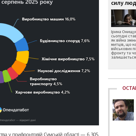
силу люд
Ірина Онищук
сьогодні ста
як війна змін
митців, що н
військових п
фронту та чо
залишається 
ОСТА
ва у прифронтовій Сумській області — 6 305,