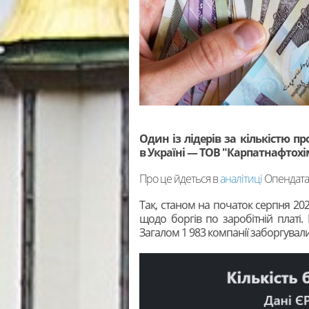
Один із лідерів за кількістю п
в Україні — ТОВ "Карпатнафтохі
Про це йдеться в
аналітиці
Опендата
Так, станом на початок серпня 202
щодо боргів по заробітній платі.
Загалом 1 983 компанії заборгувал