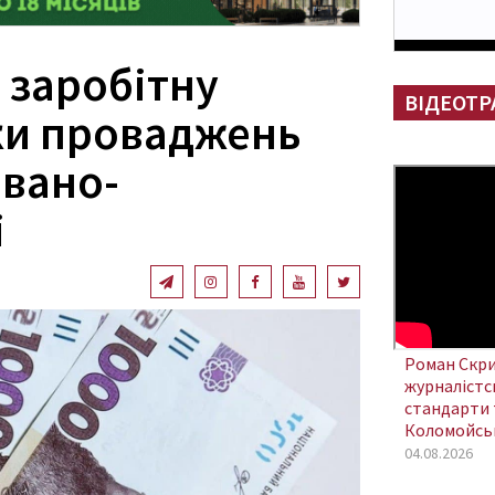
 заробітну
ВІДЕОТР
ьки проваджень
Івано-
і
Роман Скри
журналістсь
стандарти 
Коломойсь
04.08.2026