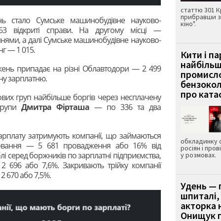
статтю 301 К
прибравши з
нь стало Сумське машинобудівне науково-
кіно".
3 відкриті справи. На другому місці —
нями, а далі Сумське машинобудівне науково-
г — 1 015.
Кити і п
найбіль
джень припадає на різні Облавтодори — 2 499
промисло
ну зарплатню.
бензокол
про ката
ових груп найбільше боргів через несплачену
 групи
Дмитра Фірташа
— по 336 та два
 зарплату затримують компанії, що займаються
обкладинку 
овання — 5 681 провадження або 16% від
росіян і пров
блі серед боржників по зарплатні підприємства,
у розмовах.
 696 або 7,6%. Закривають трійку компанії
2 670 або 7,5%.
Удень — 
шпиталі,
акторка н
Онищук п