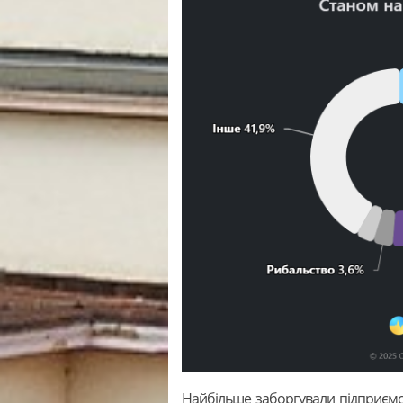
Найбільше заборгували підприємст