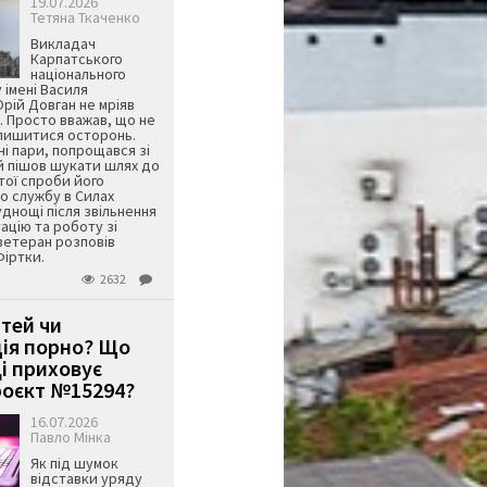
19.07.2026
Тетяна Ткаченко
Викладач
Карпатського
національного
 імені Василя
ій Довган не мріяв
. Просто вважав, що не
алишитися осторонь.
ні пари, попрощався зі
й пішов шукати шлях до
ятої спроби його
о службу в Силах
днощі після звільнення
тацію та роботу зі
ветеран розповів
Фіртки.
2632
ітей чи
ція порно? Що
і приховує
оєкт №15294?
16.07.2026
Павло Мінка
Як під шумок
відставки уряду