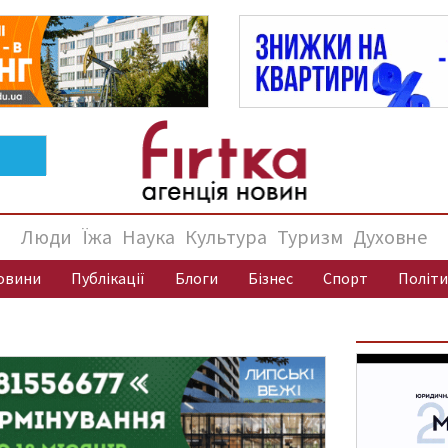
Люди
Їжа
Наука
Культура
Туризм
Духовне
овини
Публікації
Блоги
Бізнес
Спорт
Політи