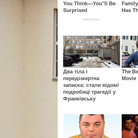
You Think—You''ll Be
Famil
Surprised
Has Th
Brainberries
Два тіла і
The Be
передсмертна
Movie 
записка: стали відомі
подробиці трагедії у
Франківську