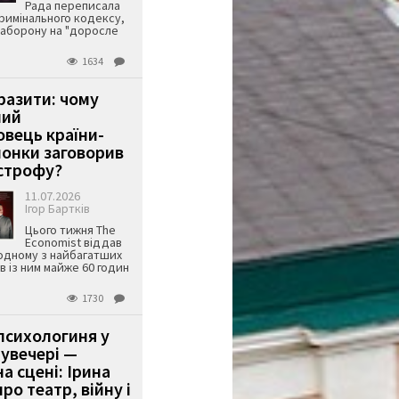
Рада переписала
римінального кодексу,
аборону на "доросле
1634
аразити: чому
ший
вець країни-
онки заговорив
строфу?
11.07.2026
Ігор Бартків
Цього тижня The
Economist віддав
одному з найбагатших
ів із ним майже 60 годин
1730
психологиня у
 увечері —
а сцені: Ірина
ро театр, війну і