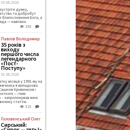
03.08.2026
зустріти думку,
атство та добробут
 благословення Бога, а
ужда — навпаки.
358
Павлів Володимир
35 років з
виходу
першого числа
легендарного
«Пост-
Поступу»
01.08.2026
тку місяця у 1991-му на
евченка я випадково
 Сашком Кривенком і
ороткого – «чим
 - запропонував мені
велику статтю.
525
Головенський Олег
Сирський:
«Сирок — геть!»