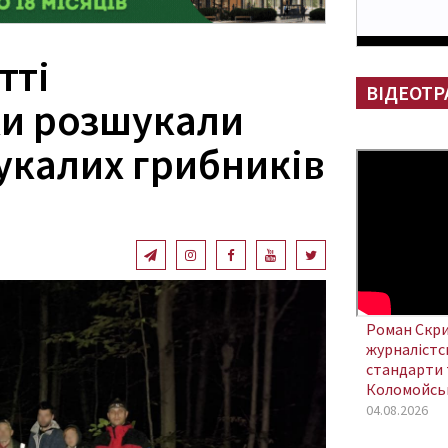
тті
ВІДЕОТР
и розшукали
укалих грибників
Роман Скри
журналістсь
стандарти 
Коломойсь
04.08.2026