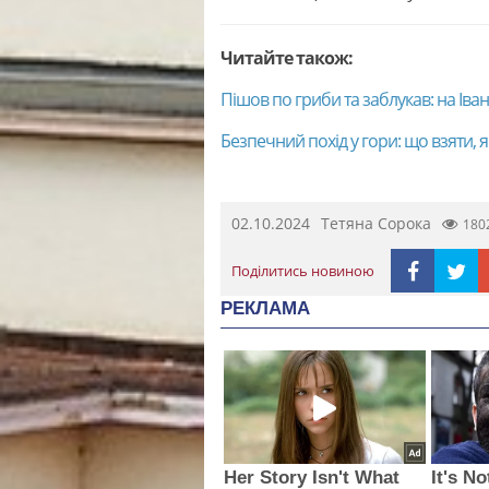
Читайте також:
Пішов по гриби та заблукав: на Ів
Безпечний похід у гори: що взяти, я
02.10.2024
Тетяна Сорока
180
Поділитись новиною
РЕКЛАМА
Her Story Isn't What
It's N