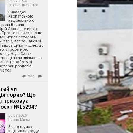
19.07.2026
Тетяна Ткаченко
Викладач
Карпатського
національного
 імені Василя
ій Довган не мріяв
. Просто вважав, що не
алишитися осторонь.
ні пари, попрощався зі
й пішов шукати шлях до
ятої спроби його
о службу в Силах
днощі після звільнення
тацію та роботу зі
ветеран розповів
Фіртки.
2540
ітей чи
ція порно? Що
і приховує
оєкт №15294?
16.07.2026
Павло Мінка
Як під шумок
відставки уряду