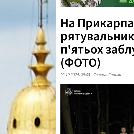
На Прикарпа
рятувальник
п'ятьох забл
(ФОТО)
02.10.2024, 09:05
Тетяна Сорока