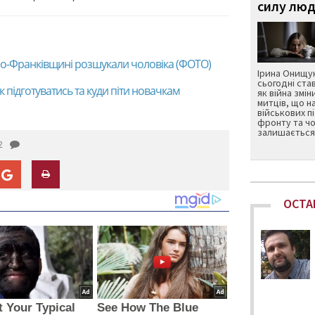
силу люд
ано-Франківщині розшукали чоловіка (ФОТО)
Ірина Онищук
сьогодні ста
к підготуватись та куди піти новачкам
як війна змін
митців, що н
військових п
фронту та чо
залишається 
2
ОСТА
ot Your Typical
See How The Blue