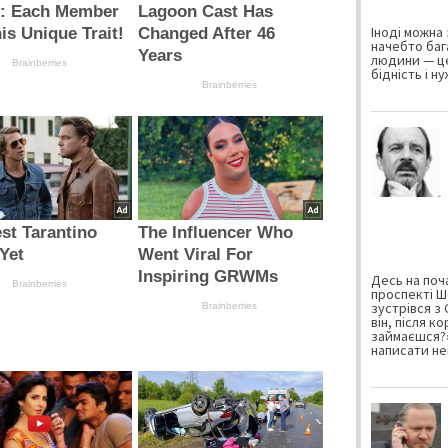
y: Each Member
Lagoon Cast Has
Іноді можна 
is Unique Trait!
Changed After 46
начебто баг
Years
людини — це
Brainberries
бідність і н
Brainberries
st Tarantino
The Influencer Who
Yet
Went Viral For
Inspiring GRWMs
Десь на поча
Brainberries
проспекті Ш
зустрівся з
Brainberries
він, після к
займаєшся?»
написати не