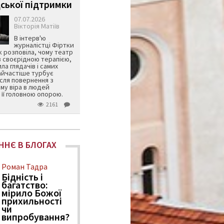
ської підтримки
07.07.2026
Вікторія Матіїв
В інтерв'ю
журналістці Фіртки
 розповіла, чому театр
в своєрідною терапією,
ила глядачів і самих
айчастіше турбує
ісля повернення з
му віра в людей
її головною опорою.
2161
ННЄ В БЛОГАХ
Роман Тадра
Бідність і
багатство:
мірило Божої
прихильності
чи
випробування?