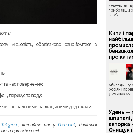
статтю 301 К
прибравши з
кіно".
Кити і п
ують:
найбіль
ву місцевість, обов’язково ознайомтеся з
промисло
бензокол
про ката
ть;
т та час повернення;
обкладинку 
росіян і пров
у розмовах.
он, перекус та воду;
м чи спеціальними навігаційними додатками.
Удень — 
шпиталі,
акторка н
в
Telegram
, читайте нас у
Facebook
, дивіться
Онищук п
вини з першоджерел!