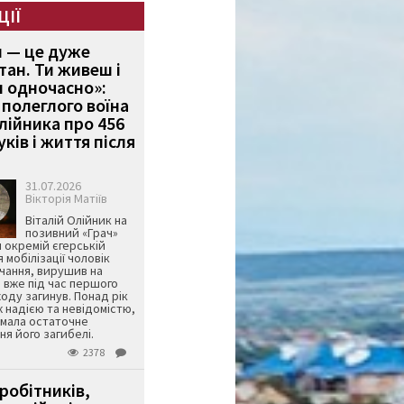
ЦІЇ
и — це дуже
тан. Ти живеш і
 одночасно»:
полеглого воїна
Олійника про 456
ків і життя після
31.07.2026
Вікторія Матіїв
Віталій Олійник на
позивний «Грач»
й окремій єгерській
я мобілізації чоловік
чання, вирушив на
 вже під час першого
оду загинув. Понад рік
ж надією та невідомістю,
имала остаточне
я його загибелі.
2378
робітників,