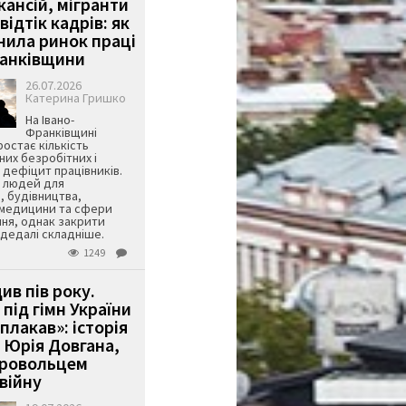
кансій, мігранти
 відтік кадрів: як
інила ринок праці
ранківщини
26.07.2026
Катерина Гришко
На Івано-
Франківщині
остає кількість
их безробітних і
дефіцит працівників.
є людей для
, будівництва,
 медицини та сфери
ня, однак закрити
є дедалі складніше.
1249
ив пів року.
під гімн України
 плакав»: історія
 Юрія Довгана,
бровольцем
війну