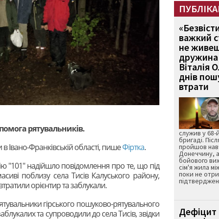
ПУБЛІКА
«Безвіст
важкий с
не живеш
дружина 
Віталія 
днів пошу
втрати
помога рятувальників.
служив у 68-
бригаді. Післ
 в Івано-Франківській області, пише
Фіртка
.
пройшов нав
Донеччину, а
бойового вих
нію "101" надійшло повідомлення про те, що під
сім'я жила мі
поки не отр
асиві поблизу села Тисів Калуського району,
підтвердженн
 втратили орієнтир та заблукали.
ятувальники гірського пошуково-рятувального
Дефіцит 
аблукалих та супроводили до села Тисів, звідки