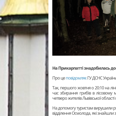
На Прикарпатті знадобилась до
Про це
повідомляє
ГУ ДСНС України
Так, першого жовтня о 20:10 на лі
час збирання грибів в лісовому м
четверо жителів Львівської області
На допомогу туристам вирушили р
відділення Осмолода, які знайшли з