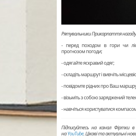
Рятувальники Прикарпаття нагад
- перед походом в гори чи лісо
прогнозом погоди;
- одягайте яскравий одяг;
- складіть маршрут і вивчіть місцевіс
- повідомте рідних про Ваш маршру
- візьміть з собою заряджений телеф
- навчіться користуватися компасо
Підписуйтесь на канал Фіртки 
на
YouTubе
. Цікаві та актуальні но