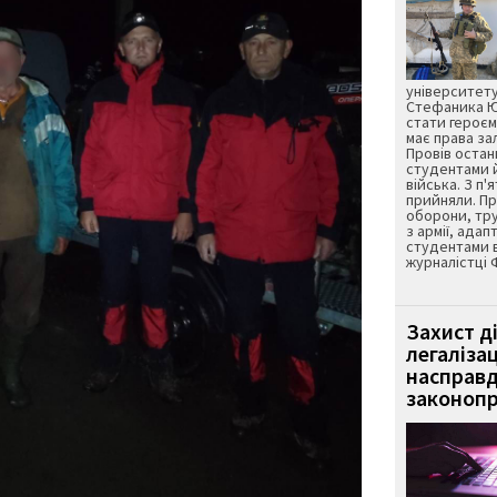
університету
Стефаника Юр
стати героєм
має права з
Провів остан
студентами 
війська. З п'
прийняли. Пр
оборони, тру
з армії, адап
студентами 
журналістці 
Захист д
легаліза
насправд
законопр