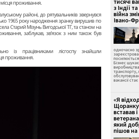
тисячі ва
 місця проживання.
з Індії та
війна зм
алуському районі, до рятувальників звернувся
Івано-Ф
тько 1965 року народження зранку вирушив по
села Старий Мізунь Вигодської ТГ, та станом на
оживання, заблукав, зв’язок з ним також був
одночасно зр
ільно із працівниками лісгоспу знайшли
зареєстрован
сця проживання.
посилюється 
Бізнес шука
виробництва
транспорту,
обслуговуван
вакансії ста
«Я відход
Щоранку 
вставав і
ветерана
який до
пішов на 