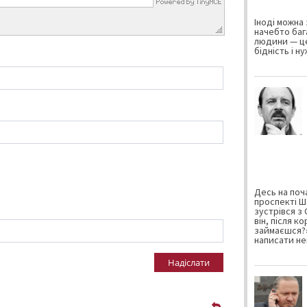
Іноді можна 
начебто баг
людини — це
бідність і н
Десь на поча
проспекті Ш
зустрівся з
він, після к
займаєшся?»
написати не
Надіслати