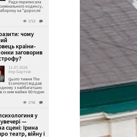
Рада переписала
римінального кодексу,
аборону на "доросле
1712
аразити: чому
ший
вець країни-
онки заговорив
строфу?
11.07.2026
Ігор Бартків
Цього тижня The
Economist віддав
одному з найбагатших
ів із ним майже 60 годин
1792
психологиня у
 увечері —
а сцені: Ірина
ро театр, війну і