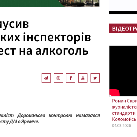
мусив
ВІДЕОТР
ких інспекторів
ест на алкоголь
Роман Скри
журналістсь
стандарти 
наліст Дорожнього контролю намагався
Коломойсь
сту ДАІ в Яремче.
04.08.2026