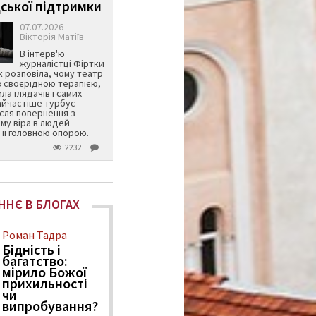
ської підтримки
07.07.2026
Вікторія Матіїв
В інтерв'ю
журналістці Фіртки
 розповіла, чому театр
в своєрідною терапією,
ила глядачів і самих
айчастіше турбує
ісля повернення з
му віра в людей
її головною опорою.
2232
ННЄ В БЛОГАХ
Роман Тадра
Бідність і
багатство:
мірило Божої
прихильності
чи
випробування?