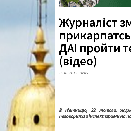
Журналіст з
прикарпатсь
ДАІ пройти т
(відео)
25.02.2013, 10:05
В п'ятницю, 22 лютого, жур
поговорити з інспекторами на по