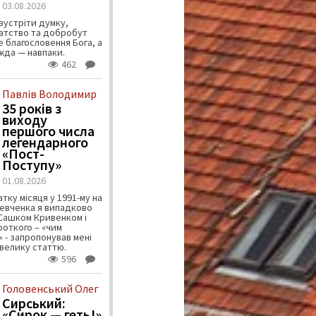
03.08.2026
зустріти думку,
атство та добробут
 благословення Бога, а
ужда — навпаки.
462
Павлів Володимир
35 років з
виходу
першого числа
легендарного
«Пост-
Поступу»
01.08.2026
тку місяця у 1991-му на
евченка я випадково
 Сашком Кривенком і
ороткого – «чим
 - запропонував мені
велику статтю.
596
Головенський Олег
Сирський:
«Сирок — геть!»