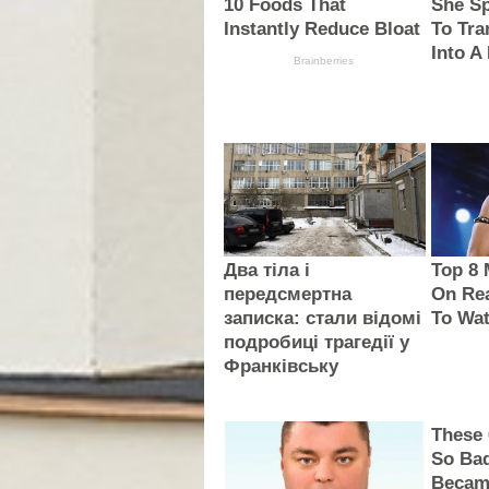
10 Foods That
She Sp
Instantly Reduce Bloat
To Tra
Into A
Brainberries
Два тіла і
Top 8
передсмертна
On Rea
записка: стали відомі
To Wa
подробиці трагедії у
Франківську
These
So Bad
Becam