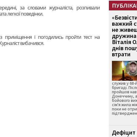
ПУБЛІКА
редині, за словами журналіста, розпивали
ата легкої поведінки.
«Безвіст
важкий с
не живеш
дружина 
з приміщення і погодились пройти тест на
Віталія 
 Журналіст вибачився.
днів пошу
втрати
служив у 68-
бригаді. Післ
пройшов нав
Донеччину, а
бойового вих
сім'я жила мі
поки не отр
підтвердженн
Дефіцит 