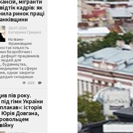
кансій, мігранти
 відтік кадрів: як
інила ринок праці
ранківщини
26.07.2026
Катерина Гришко
На Івано-
Франківщині
остає кількість
их безробітних і
дефіцит працівників.
є людей для
, будівництва,
 медицини та сфери
ня, однак закрити
є дедалі складніше.
1323
ив пів року.
під гімн України
 плакав»: історія
 Юрія Довгана,
бровольцем
війну