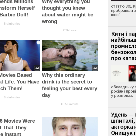
ends Millions
Why everything you
статтю 301 К
nsform Herself
thought you knew
прибравши з
 Barbie Doll!
about water might be
кіно".
wrong
Brainberries
CTA Love
Кити і п
найбіль
промисло
бензокол
про ката
 Movies Based
Why this ordinary
l Life. You Have
drink is the secret to
обкладинку 
tch Them!
feeling your best every
росіян і пров
day
у розмовах.
Brainberries
CTA Favorite
Удень — 
шпиталі,
 6 Movies Were
акторка н
 That They
Онищук п
e Instant