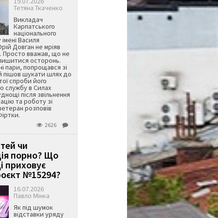
19.07.2026
Тетяна Ткаченко
Викладач
Карпатського
національного
 імені Василя
ій Довган не мріяв
. Просто вважав, що не
алишитися осторонь.
ні пари, попрощався зі
й пішов шукати шлях до
ятої спроби його
о службу в Силах
днощі після звільнення
тацію та роботу зі
ветеран розповів
Фіртки.
2626
ітей чи
ція порно? Що
і приховує
оєкт №15294?
16.07.2026
Павло Мінка
Як під шумок
відставки уряду