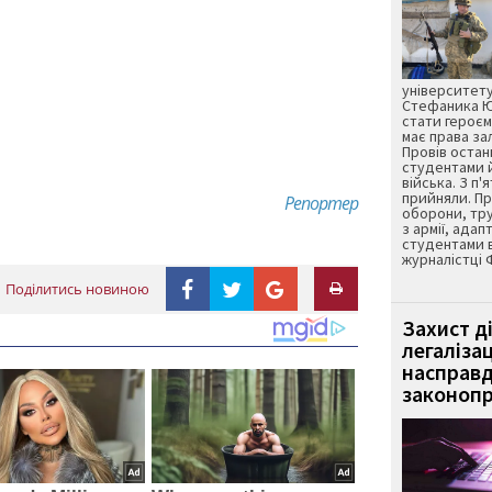
університету
Стефаника Юр
стати героєм
має права з
Провів остан
студентами 
війська. З п'
прийняли. Пр
Репортер
оборони, тру
з армії, адап
студентами 
журналістці 
Поділитись новиною
Захист д
легаліза
насправд
законопр