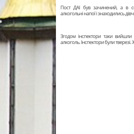
Пост ДАІ був зачинений, а в се
алкогольні напої і знаходились дівч
Згодом інспектори таки вийшли 
алкоголь. Інспектори були тверезі.