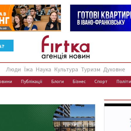
Люди
Їжа
Наука
Культура
Туризм
Духовне
овини
Публікації
Блоги
Бізнес
Спорт
Політи