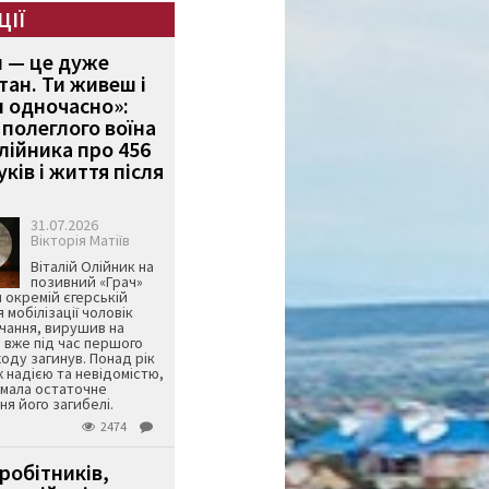
ЦІЇ
и — це дуже
тан. Ти живеш і
 одночасно»:
полеглого воїна
Олійника про 456
ків і життя після
31.07.2026
Вікторія Матіїв
Віталій Олійник на
позивний «Грач»
й окремій єгерській
я мобілізації чоловік
чання, вирушив на
 вже під час першого
оду загинув. Понад рік
ж надією та невідомістю,
имала остаточне
я його загибелі.
2474
робітників,