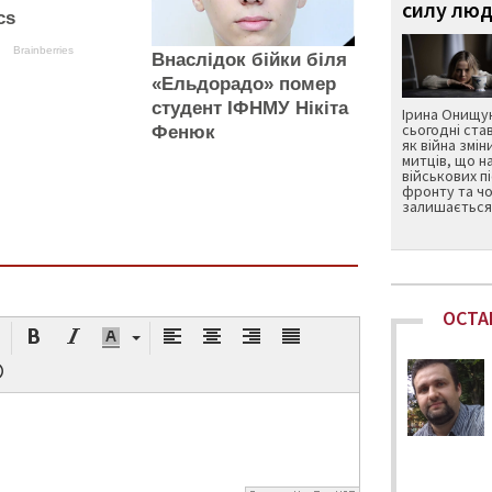
силу люд
cs
Brainberries
Внаслідок бійки біля
«Ельдорадо» помер
студент ІФНМУ Нікіта
Ірина Онищук
сьогодні ста
Фенюк
як війна змін
митців, що н
військових п
фронту та чо
залишається 
ОСТА