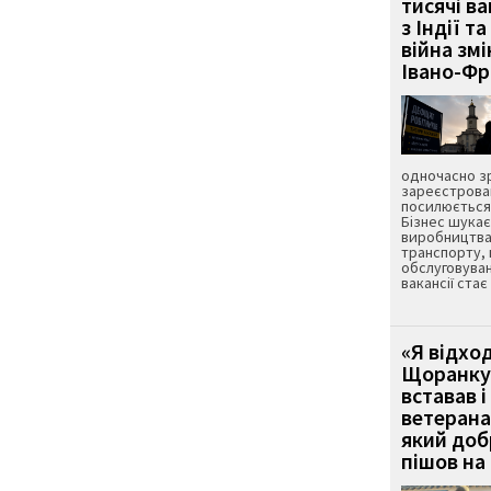
тисячі ва
з Індії та
війна зм
Івано-Ф
одночасно зр
зареєстрован
посилюється 
Бізнес шука
виробництва
транспорту,
обслуговуван
вакансії ста
«Я відход
Щоранку 
вставав і
ветерана
який до
пішов на 