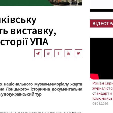
нківську
ВІДЕОТР
ь виставку,
сторії УПА
Роман Скри
нах національного музею-меморіалу жертв
журналістсь
на Лонцького» історична документальна
стандарти 
у всеукраїнський тур.
Коломойсь
04.08.2026