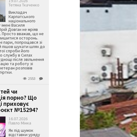
19.07.2026
Тетяна Ткаченко
Викладач
Карпатського
національного
 імені Василя
ій Довган не мріяв
. Просто вважав, що не
алишитися осторонь.
ні пари, попрощався зі
й пішов шукати шлях до
ятої спроби його
о службу в Силах
днощі після звільнення
тацію та роботу зі
ветеран розповів
Фіртки.
2553
ітей чи
ція порно? Що
і приховує
оєкт №15294?
16.07.2026
Павло Мінка
Як під шумок
відставки уряду