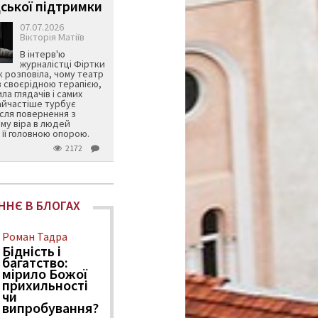
ської підтримки
07.07.2026
Вікторія Матіїв
В інтерв'ю
журналістці Фіртки
 розповіла, чому театр
в своєрідною терапією,
ила глядачів і самих
айчастіше турбує
ісля повернення з
му віра в людей
її головною опорою.
2172
ННЄ В БЛОГАХ
Роман Тадра
Бідність і
багатство:
мірило Божої
прихильності
чи
випробування?