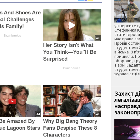
s And Shoes Are
al Challenges
університету
is Family!
Стефаника Юр
стати героєм
Brainberries
має права з
Провів остан
Her Story Isn't What
студентами 
You Think—You''ll Be
війська. З п'
прийняли. Пр
Surprised
оборони, тру
з армії, адап
Brainberries
студентами 
журналістці 
Захист д
легаліза
насправд
законопр
 Be Amazed By
Why Big Bang Theory
ue Lagoon Stars
Fans Despise These 8
Characters