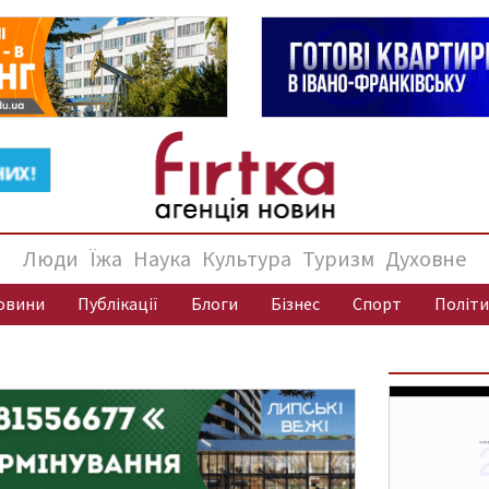
Люди
Їжа
Наука
Культура
Туризм
Духовне
овини
Публікації
Блоги
Бізнес
Спорт
Політи