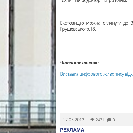
технічний редактор Петро Клим.
Експозицію можна оглянути до 3
Грушевського,18.
Читайте також:
Виставка цифрового живопису відкр
17.05.2012
2431
0
РЕКЛАМА