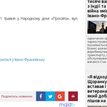
тисячі ва
з Індії та
війна зм
Івано-Ф
1 травня у Народному домі «Просвіта», вул.
одночасно зр
зареєстрован
посилюється 
Бізнес шука
виробництва
транспорту,
обслуговуван
илася у Івано-Франківську
вакансії ста
«Я відход
Щоранку 
вставав і
ветерана
який до
Поділитись новиною
пішов на 