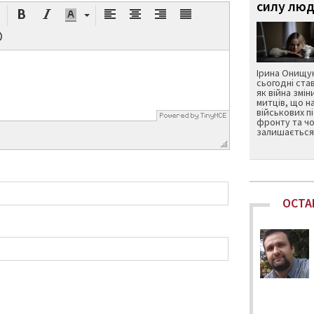
силу люд
Ірина Онищук
сьогодні ста
як війна змін
митців, що н
військових п
фронту та чо
залишається 
ОСТА