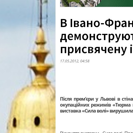
В Івано-Фра
демонструют
присвячену і
17.05.2012, 04:58
Після прем’єри у Львові в сті
окупаційних режимів «Тюрма 
виставка «Сила волі» вирушила 