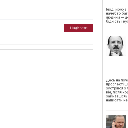
Іноді можна 
начебто баг
людини — це
бідність і н
Надіслати
Десь на поча
проспекті Ш
зустрівся з
він, після к
займаєшся?»
написати не