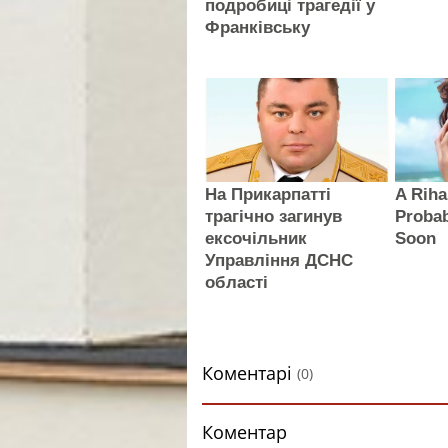
подробиці трагедії у
Франківську
На Прикарпатті
A Rih
трагічно загинув
Proba
ексочільник
Soon
Управління ДСНС
області
Коментарі
(0)
Коментар