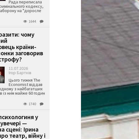
Рада переписала
римінального кодексу,
аборону на "доросле
1644
аразити: чому
ший
вець країни-
онки заговорив
строфу?
11.07.2026
Ігор Бартків
Цього тижня The
Economist віддав
одному з найбагатших
ів із ним майже 60 годин
1740
психологиня у
 увечері —
а сцені: Ірина
ро театр, війну і