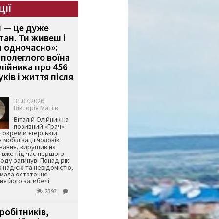
ЦІЇ
и — це дуже
тан. Ти живеш і
 одночасно»:
полеглого воїна
Олійника про 456
ків і життя після
31.07.2026
Вікторія Матіїв
Віталій Олійник на
позивний «Грач»
й окремій єгерській
я мобілізації чоловік
чання, вирушив на
 вже під час першого
оду загинув. Понад рік
ж надією та невідомістю,
имала остаточне
я його загибелі.
2393
робітників,