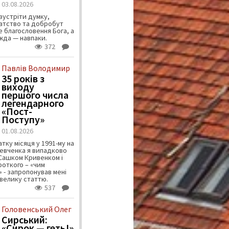
03.08.2026
зустріти думку,
атство та добробут
 благословення Бога, а
ужда — навпаки.
372
Павлів Володимир
35 років з
виходу
першого числа
легендарного
«Пост-
Поступу»
01.08.2026
тку місяця у 1991-му на
евченка я випадково
 Сашком Кривенком і
ороткого – «чим
 - запропонував мені
велику статтю.
537
Головенський Олег
Сирський:
«Сирок — геть!»