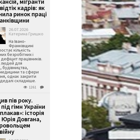
кансій, мігранти
 відтік кадрів: як
інила ринок праці
ранківщини
26.07.2026
Катерина Гришко
На Івано-
Франківщині
остає кількість
их безробітних і
дефіцит працівників.
є людей для
, будівництва,
 медицини та сфери
ня, однак закрити
є дедалі складніше.
1261
ив пів року.
під гімн України
 плакав»: історія
 Юрія Довгана,
бровольцем
війну