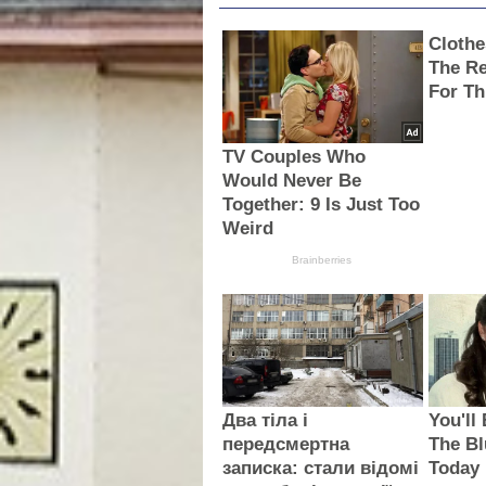
Clothe
The Re
For Th
TV Couples Who
Would Never Be
Together: 9 Is Just Too
Weird
Brainberries
Два тіла і
You'll
передсмертна
The Bl
записка: стали відомі
Today