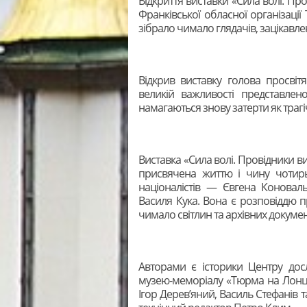
Відкриття виставки «Сила волі. Пр
Франківської обласної організації
зібрало чимало глядачів, зацікавле
Відкрив виставку голова просві
великій важливості представлено
намагаються знову затерти як трагічні
Виставка «Сила волі. Провідники в
присвячена життю і чину чотирьо
націоналістів — Євгена Коновал
Василя Кука. Вона є розповіддю пр
чимало світлин та архівних докумен
Авторами є історики Центру дос
музею-меморіалу «Тюрма на Лонць
Ігор Дерев’яний, Василь Стефанів 