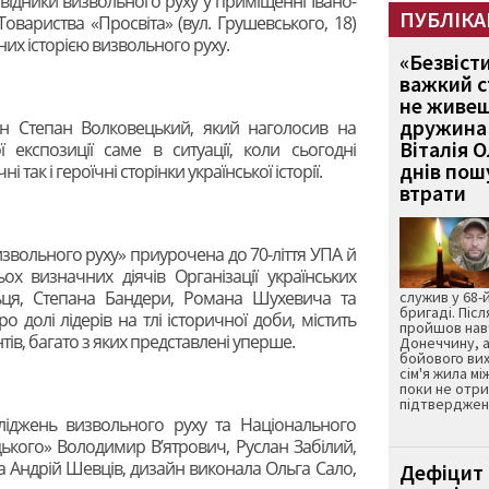
овідники визвольного руху у приміщенні Івано-
ПУБЛІКА
 Товариства «Просвіта» (вул. Грушевського, 18)
них історією визвольного руху.
«Безвіст
важкий с
не живеш
дружина 
тян Степан Волковецький, який наголосив на
Віталія 
ї експозиції саме в ситуації, коли сьогодні
днів пошу
 так і героїчні сторінки української історії.
втрати
извольного руху» приурочена до 70-ліття УПА й
х визначних діячів Організації українських
ьця, Степана Бандери, Романа Шухевича та
служив у 68-
бригаді. Післ
о долі лідерів на тлі історичної доби, містить
пройшов нав
тів, багато з яких представлені уперше.
Донеччину, а
бойового вих
сім'я жила мі
поки не отр
підтвердженн
ліджень визвольного руху та Національного
кого» Володимир В’ятрович, Руслан Забілий,
та Андрій Шевців, дизайн виконала Ольга Сало,
Дефіцит 