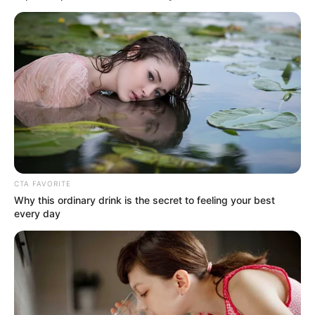
Why this ordinary drink is the secret to feeling
your best every day
CTA Favorite