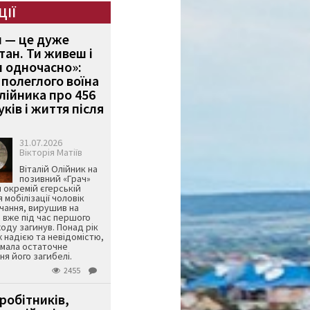
ЦІЇ
и — це дуже
тан. Ти живеш і
 одночасно»:
полеглого воїна
Олійника про 456
ків і життя після
31.07.2026
Вікторія Матіїв
Віталій Олійник на
позивний «Грач»
й окремій єгерській
я мобілізації чоловік
чання, вирушив на
 вже під час першого
оду загинув. Понад рік
ж надією та невідомістю,
имала остаточне
я його загибелі.
2455
робітників,