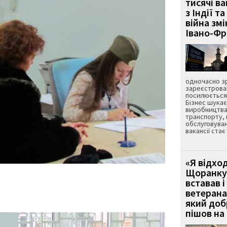
тисячі ва
з Індії та
війна зм
Івано-Ф
одночасно зр
зареєстрован
посилюється 
Бізнес шука
виробництва
транспорту,
обслуговуван
вакансії ста
«Я відход
Щоранку 
вставав і
ветерана
який до
пішов на 