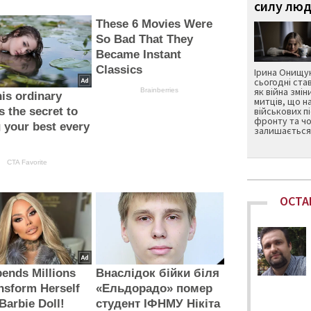
силу люд
These 6 Movies Were
So Bad That They
Became Instant
Classics
Ірина Онищук
сьогодні ста
як війна змін
Brainberries
is ordinary
митців, що н
s the secret to
військових п
фронту та чо
g your best every
залишається 
CTA Favorite
ОСТА
ends Millions
Внаслідок бійки біля
nsform Herself
«Ельдорадо» помер
 Barbie Doll!
студент ІФНМУ Нікіта