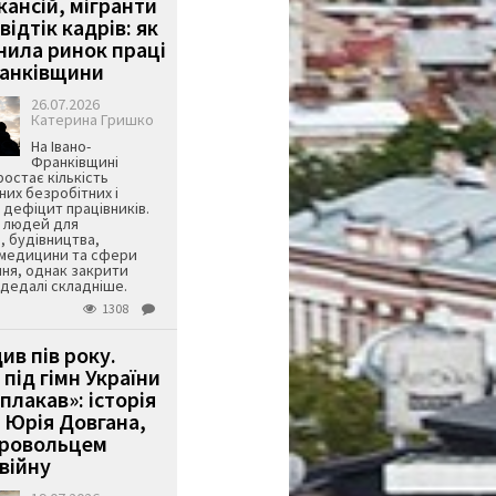
кансій, мігранти
 відтік кадрів: як
інила ринок праці
ранківщини
26.07.2026
Катерина Гришко
На Івано-
Франківщині
остає кількість
их безробітних і
дефіцит працівників.
є людей для
, будівництва,
 медицини та сфери
ня, однак закрити
є дедалі складніше.
1308
ив пів року.
під гімн України
 плакав»: історія
 Юрія Довгана,
бровольцем
війну