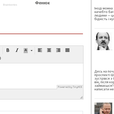
Фенюк
Brainberries
Іноді можна 
начебто баг
людини — це
бідність і н
Десь на поча
проспекті Ш
зустрівся з
він, після к
займаєшся?»
написати не