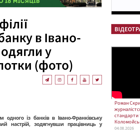
філії
ВІДЕОТР
банку в Івано-
 одягли у
лотки (фото)
Роман Скри
журналістсь
стандарти 
ам одного із банків в Івано-Франківську
Коломойсь
вий настрій, зодягнувши працівниць у
04.08.2026