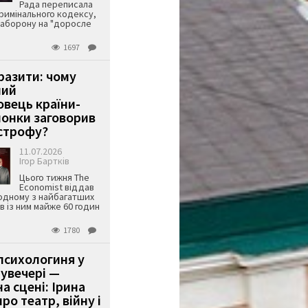
Рада переписала
римінального кодексу,
аборону на "доросле
1697
аразити: чому
ший
вець країни-
онки заговорив
строфу?
11.07.2026
Ігор Бартків
Цього тижня The
Economist віддав
одному з найбагатших
ів із ним майже 60 годин
1780
психологиня у
 увечері —
а сцені: Ірина
ро театр, війну і