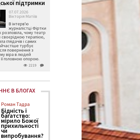
ської підтримки
07.07.2026
Вікторія Матіїв
В інтерв'ю
журналістці Фіртки
 розповіла, чому театр
в своєрідною терапією,
ила глядачів і самих
айчастіше турбує
ісля повернення з
му віра в людей
її головною опорою.
2219
ННЄ В БЛОГАХ
Роман Тадра
Бідність і
багатство:
мірило Божої
прихильності
чи
випробування?