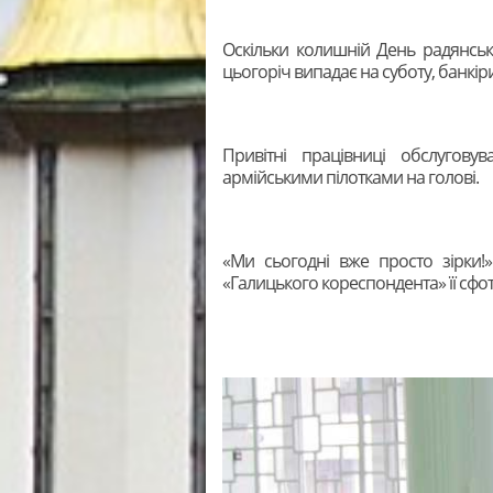
Оскільки колишній День радянсько
цьогоріч випадає на суботу, банкір
Привітні працівниці обслуговув
армійськими пілотками на голові.
«Ми сьогодні вже просто зірки!
«Галицького кореспондента» її сфо