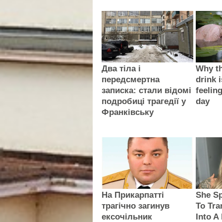
Два тіла і
Why th
передсмертна
drink i
записка: стали відомі
feelin
подробиці трагедії у
day
Франківську
На Прикарпатті
She Sp
трагічно загинув
To Tra
ексочільник
Into A