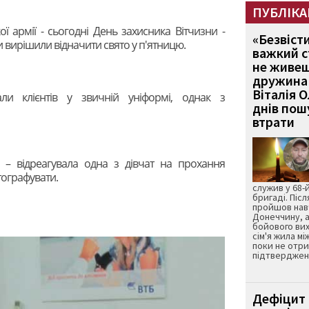
ПУБЛІКА
ї армії - сьогодні День захисника Вітчизни -
«Безвіст
и вирішили відначити свято у п'ятницю.
важкий с
не живеш
дружина 
Віталія 
али клієнтів у звичній уніформі, однак з
днів пошу
втрати
» – відреагувала одна з дівчат на прохання
тографувати.
служив у 68-
бригаді. Післ
пройшов нав
Донеччину, а
бойового вих
сім'я жила мі
поки не отр
підтвердженн
Дефіцит 