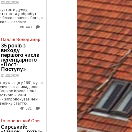
03.08.2026
зустріти думку,
атство та добробут
 благословення Бога, а
ужда — навпаки.
443
Павлів Володимир
35 років з
виходу
першого числа
легендарного
«Пост-
Поступу»
01.08.2026
тку місяця у 1991-му на
евченка я випадково
 Сашком Кривенком і
ороткого – «чим
 - запропонував мені
велику статтю.
581
Головенський Олег
Сирський:
«Сирок — геть!»