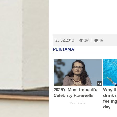
23.02.2013
2614
16
РЕКЛАМА
2025’s Most Impactful
Why th
Celebrity Farewells
drink i
feelin
Brainberries
day