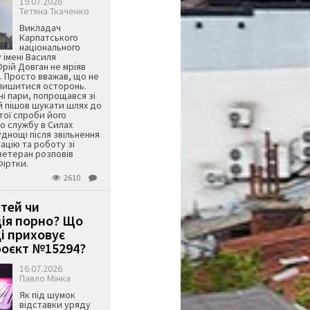
19.07.2026
Тетяна Ткаченко
Викладач
Карпатського
національного
 імені Василя
ій Довган не мріяв
. Просто вважав, що не
алишитися осторонь.
ні пари, попрощався зі
й пішов шукати шлях до
ятої спроби його
о службу в Силах
днощі після звільнення
тацію та роботу зі
ветеран розповів
Фіртки.
2610
ітей чи
ція порно? Що
і приховує
оєкт №15294?
16.07.2026
Павло Мінка
Як під шумок
відставки уряду