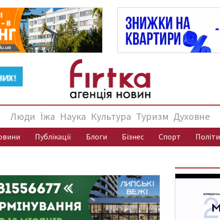
Люди
Їжа
Наука
Культура
Туризм
Духовне
овини
Публікації
Блоги
Бізнес
Спорт
Політи