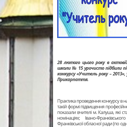
28 лютого цього року в актовій
школи № 15 урочисто підбили під
конкурсу «Учитель року – 2013»,
Прикарпаття.
Практика проведення конкурсу в наш
такій формі підвищення професійно
показали вчителі м. Калуша, які с
номінаціях; Івано-Франківськог
Франківської обласної ради (по од