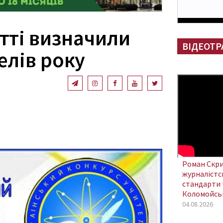
тті визначили
ВІДЕОТР
елів року
Роман Скри
журналістсь
стандарти 
Коломойсь
04.08.2026