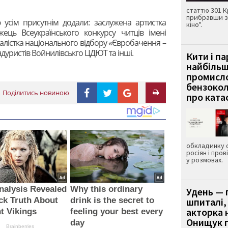
статтю 301 К
прибравши з
 усім присутнім додали: заслужена артистка
кіно".
ець Всеукраїнського конкурсу читців імені
алістка національного відбору «Євробачення –
дуристів Войнилівськго ЦДЮТ та інші.
Кити і п
найбіль
промисло
бензокол
Поділитись новиною
про ката
обкладинку 
росіян і пров
у розмовах.
alysis Revealed
Why this ordinary
Удень — 
ck Truth About
drink is the secret to
шпиталі,
акторка н
t Vikings
feeling your best every
Онищук п
day
Brainberries