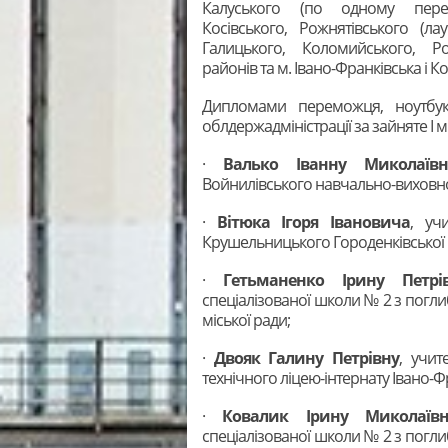
Калуського (по одному перем
Косівського, Рожнятівського (ла
Галицького, Коломийського, Ро
районів та м. Івано-Франківська і К
Дипломами переможця, ноутбук
облдержадміністрації за зайняте І 
·
Валько Іванну Миколаївн
Войнилівського навчально-виховно
·
Вітюка Ігоря Івановича
, уч
Крушельницького Городенківської 
·
Гетьманенко Ірину Петрі
спеціалізованої школи № 2 з погл
міської ради;
·
Двояк Галину Петрівну
, учит
технічного ліцею-інтернату Івано-Ф
·
Ковалик Ірину Миколаївн
спеціалізованої школи № 2 з погл