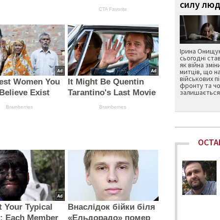
силу люд
CTA Favorite
Ірина Онищук
сьогодні ста
як війна змін
митців, що н
військових п
lest Women You
It Might Be Quentin
фронту та чо
Believe Exist
Tarantino's Last Movie
залишається 
Brainberries
Brainberries
ОСТА
ot Your Typical
Внаслідок бійки біля
y: Each Member
«Ельдорадо» помер