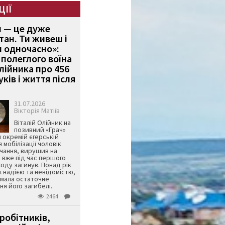
ЦІЇ
и — це дуже
тан. Ти живеш і
 одночасно»:
полеглого воїна
Олійника про 456
ків і життя після
31.07.2026
Вікторія Матіїв
Віталій Олійник на
позивний «Грач»
й окремій єгерській
я мобілізації чоловік
чання, вирушив на
 вже під час першого
оду загинув. Понад рік
ж надією та невідомістю,
имала остаточне
я його загибелі.
2464
робітників,