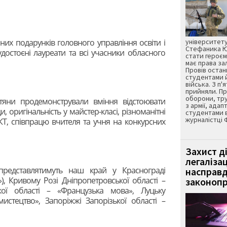
них подарунків головного управління освіти і
університету
Стефаника Юр
удостоєні лауреати та всі учасники обласного
стати героєм
має права з
Провів остан
студентами 
війська. З п'
прийняли. Пр
оборони, тру
тяни продемонстрували вміння відстоювати
з армії, адап
и, оригінальність у майстер-класі, різноманітні
студентами 
журналістці 
Т, співпрацю вчителя та учня на конкурсних
Захист д
легаліза
представлятимуть наш край у Краснограді
насправд
»), Кривому Розі Дніпропетровської області –
законопр
кої області – «Французька мова», Луцьку
истецтво», Запоріжжі Запорізької області –