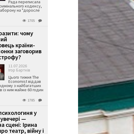
Рада переписала
римінального кодексу,
аборону на "доросле
1705
аразити: чому
ший
вець країни-
онки заговорив
строфу?
11.07.2026
Ігор Бартків
Цього тижня The
Economist віддав
одному з найбагатших
ів із ним майже 60 годин
1785
психологиня у
 увечері —
а сцені: Ірина
ро театр, війну і