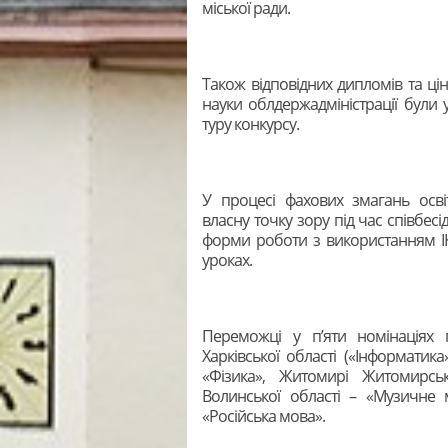
міської ради.
Також відповідних дипломів та цін
науки облдержадміністрації були 
туру конкурсу.
У процесі фахових змагань осві
власну точку зору під час співбесід
форми роботи з використанням ІК
уроках.
Переможці у п’яти номінаціях 
Харківської області («Інформатика
«Фізика», Житомирі Житомирсь
Волинської області – «Музичне м
«Російська мова».