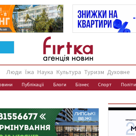
Люди
Їжа
Наука
Культура
Туризм
Духовне
овини
Публікації
Блоги
Бізнес
Спорт
Політи