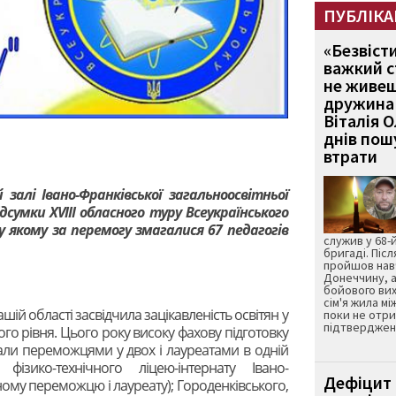
ПУБЛІКА
«Безвіст
важкий с
не живеш
дружина 
Віталія 
днів пошу
втрати
 залі Івано-Франківської загальноосвітньої
сумки ХVІІІ обласного туру Всеукраїнського
 у якому за перемогу змагалися 67 педагогів
служив у 68-
бригаді. Післ
пройшов нав
Донеччину, а
бойового вих
сім'я жила мі
ій області засвідчила зацікавленість освітян у
поки не отр
підтвердженн
го рівня. Цього року високу фахову підготовку
тали переможцями у двох і лауреатами в одній
о фізико-технічного ліцею-інтернату Івано-
Дефіцит 
ному переможцю і лауреату); Городенківського,