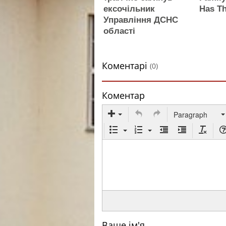
ексочільник
Has Th
Управління ДСНС
області
Коментарі
(0)
Коментар
Paragraph
Ваше ім'я