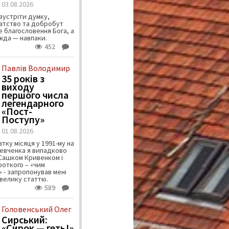
03.08.2026
зустріти думку,
атство та добробут
 благословення Бога, а
ужда — навпаки.
452
Павлів Володимир
35 років з
виходу
першого числа
легендарного
«Пост-
Поступу»
01.08.2026
тку місяця у 1991-му на
евченка я випадково
 Сашком Кривенком і
ороткого – «чим
 - запропонував мені
велику статтю.
589
Головенський Олег
Сирський:
«Сирок — геть!»