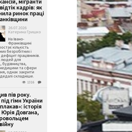
кансій, мігранти
 відтік кадрів: як
інила ринок праці
ранківщини
26.07.2026
Катерина Гришко
На Івано-
Франківщині
остає кількість
их безробітних і
дефіцит працівників.
є людей для
, будівництва,
 медицини та сфери
ня, однак закрити
є дедалі складніше.
1316
ив пів року.
під гімн України
 плакав»: історія
 Юрія Довгана,
бровольцем
війну