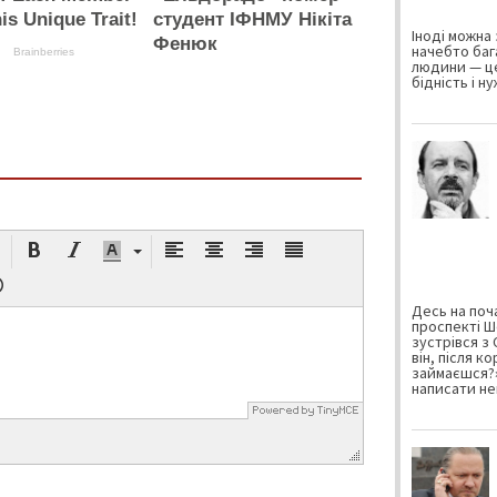
is Unique Trait!
студент ІФНМУ Нікіта
Іноді можна 
Фенюк
начебто баг
Brainberries
людини — це
бідність і н
Десь на поча
проспекті Ш
зустрівся з
він, після к
займаєшся?»
написати не