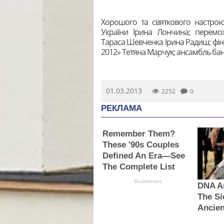
Хорошого та святкового настрою
України Ірина Лончина; перемож
Тараса Шевченка Ірина Радиш; фін
2012» Тетяна Марчук; ансамбль бан
01.03.2013
2252
0
РЕКЛАМА
Remember Them?
These '90s Couples
Defined An Era—See
The Complete List
Brainberries
DNA An
The Si
Ancien