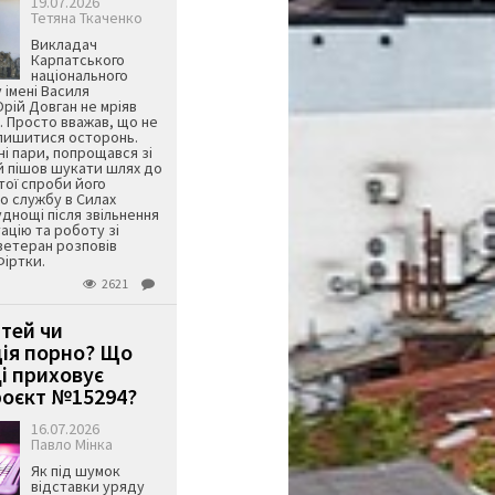
19.07.2026
Тетяна Ткаченко
Викладач
Карпатського
національного
 імені Василя
ій Довган не мріяв
. Просто вважав, що не
алишитися осторонь.
ні пари, попрощався зі
й пішов шукати шлях до
ятої спроби його
о службу в Силах
днощі після звільнення
тацію та роботу зі
ветеран розповів
Фіртки.
2621
ітей чи
ція порно? Що
і приховує
оєкт №15294?
16.07.2026
Павло Мінка
Як під шумок
відставки уряду