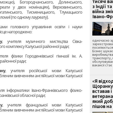
тисячі ва
ожцю), Богородчанського, Долинського,
з Індії та
уреати у двох номінаціях), Верховинського,
війна зм
гатинського, Тисменицького, Тлумацького
Івано-Ф
оломиї (по одному лауреату).
ами головного управління освіти і науки
місце нагороджено:
одночасно зр
у
, учителя музичного мистецтва Сівка-
зареєстрован
го комплексу Калуської районної ради;
посилюється 
Бізнес шука
виробництва
ителя фізики Городенківської гімназії ім. А.
транспорту,
районної ради;
обслуговуван
вакансії ста
вну
, учителя російської мови Калуської
ибленим вивченням англійської мови Калуської
«Я відход
Щоранку 
еля інформатики Івано-Франківського фізико-
вставав і
ранківської обласної ради;
ветерана
який до
у
, учителя французької мови Калуської
пішов на 
ибленим вивченням англійської мови Калуської