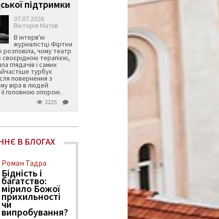
ської підтримки
07.07.2026
Вікторія Матіїв
В інтерв'ю
журналістці Фіртки
 розповіла, чому театр
в своєрідною терапією,
ила глядачів і самих
айчастіше турбує
ісля повернення з
му віра в людей
її головною опорою.
2225
ННЄ В БЛОГАХ
Роман Тадра
Бідність і
багатство:
мірило Божої
прихильності
чи
випробування?