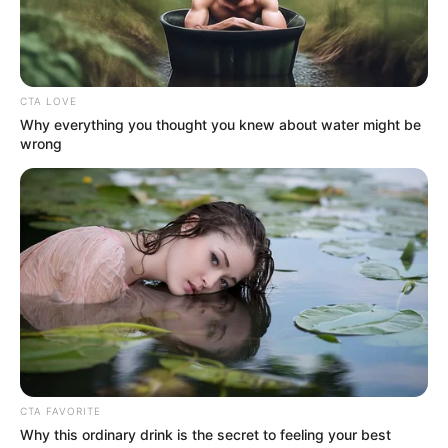
03.07.2012
2630
0
Поділитись новиною
РЕКЛАМА
Why this ordinary drink is the secret to feeling
your best every day