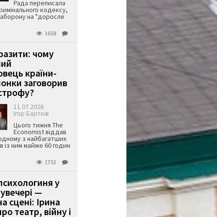
Рада переписала
римінального кодексу,
аборону на "доросле
1658
аразити: чому
ший
вець країни-
онки заговорив
строфу?
11.07.2026
Ігор Бартків
Цього тижня The
Economist віддав
одному з найбагатших
ів із ним майже 60 годин
1753
психологиня у
 увечері —
а сцені: Ірина
ро театр, війну і