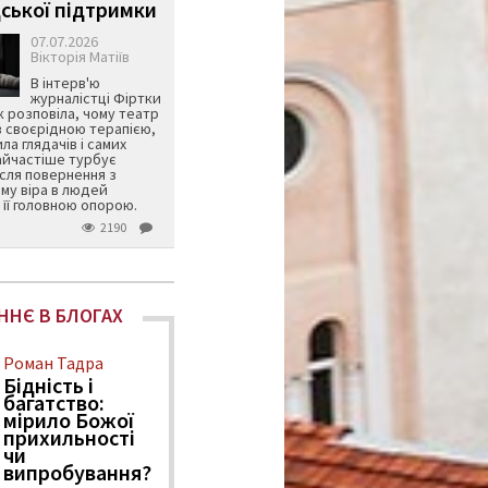
ської підтримки
07.07.2026
Вікторія Матіїв
В інтерв'ю
журналістці Фіртки
 розповіла, чому театр
в своєрідною терапією,
ила глядачів і самих
айчастіше турбує
ісля повернення з
му віра в людей
її головною опорою.
2190
ННЄ В БЛОГАХ
Роман Тадра
Бідність і
багатство:
мірило Божої
прихильності
чи
випробування?