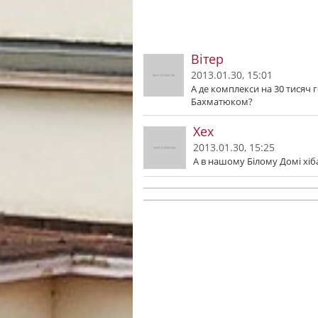
Вітер
2013.01.30, 15:01
А де комплекси на 30 тисяч го
Бахматюком?
Хех
2013.01.30, 15:25
А в нашому Бiлому Домi хiб