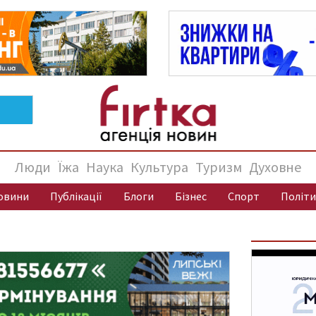
Люди
Їжа
Наука
Культура
Туризм
Духовне
овини
Публікації
Блоги
Бізнес
Спорт
Політи