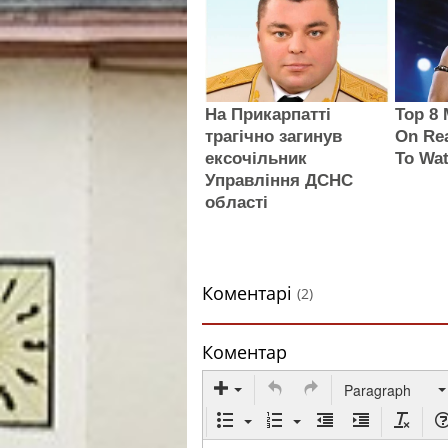
На Прикарпатті
Top 8
трагічно загинув
On Rea
ексочільник
To Wa
Управління ДСНС
області
Коментарі
(2)
Коментар
Paragraph