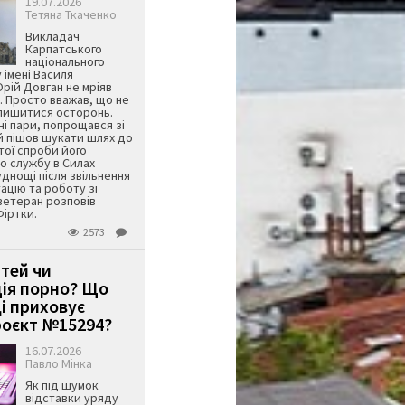
19.07.2026
Тетяна Ткаченко
Викладач
Карпатського
національного
 імені Василя
ій Довган не мріяв
. Просто вважав, що не
алишитися осторонь.
ні пари, попрощався зі
й пішов шукати шлях до
ятої спроби його
о службу в Силах
днощі після звільнення
тацію та роботу зі
ветеран розповів
Фіртки.
2573
ітей чи
ція порно? Що
і приховує
оєкт №15294?
16.07.2026
Павло Мінка
Як під шумок
відставки уряду