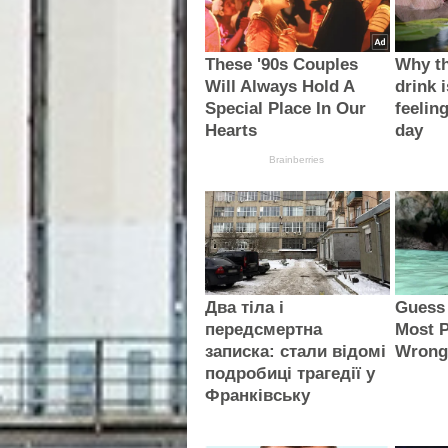
These '90s Couples
Why th
Will Always Hold A
drink i
Special Place In Our
feelin
Hearts
day
Brainberries
Два тіла і
Guess
передсмертна
Most P
записка: стали відомі
Wron
подробиці трагедії у
Франківську