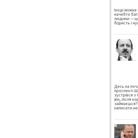
Іноді можна 
начебто баг
людини — це
бідність і н
Десь на поча
проспекті Ш
зустрівся з
він, після к
займаєшся?»
написати не