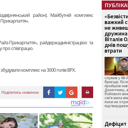
ПУБЛІКА
адвірнянський район). Майбутній комплекс
«Безвіст
 Прикарпаття».
важкий с
не живеш
дружина 
Віталія 
айз-Прикарпаття», райдержадміністрацією та
днів пошу
у про співпрацю.
втрати
збудувати комплекс на 3000 голів ВРХ.
служив у 68-
бригаді. Післ
пройшов нав
Донеччину, а
Поділитись новиною
бойового вих
сім'я жила мі
поки не отр
підтвердженн
Дефіцит 