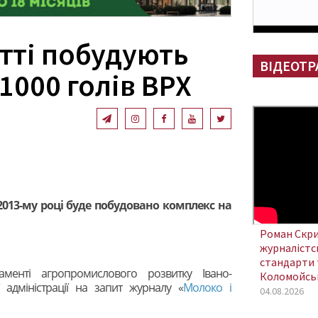
тті побудують
ВІДЕОТР
1000 голів ВРХ
 2013-му році буде побудовано комплекс на
Роман Скри
журналістсь
стандарти 
менті агропромислового розвитку Івано-
Коломойсь
 адміністрації на запит журналу «
Молоко і
04.08.2026