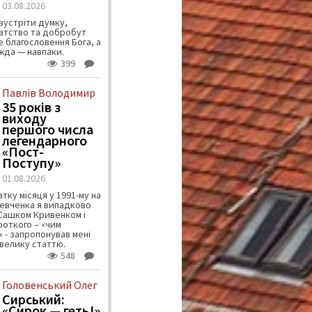
03.08.2026
зустріти думку,
атство та добробут
 благословення Бога, а
ужда — навпаки.
399
Павлів Володимир
35 років з
виходу
першого числа
легендарного
«Пост-
Поступу»
01.08.2026
тку місяця у 1991-му на
евченка я випадково
 Сашком Кривенком і
ороткого – «чим
 - запропонував мені
велику статтю.
548
Головенський Олег
Сирський:
«Сирок — геть!»