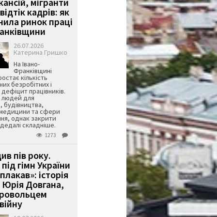
кансій, мігранти
 відтік кадрів: як
інила ринок праці
ранківщини
26.07.2026
Катерина Гришко
На Івано-
Франківщині
остає кількість
их безробітних і
дефіцит працівників.
є людей для
, будівництва,
 медицини та сфери
ня, однак закрити
є дедалі складніше.
1273
ив пів року.
під гімн України
 плакав»: історія
 Юрія Довгана,
бровольцем
війну