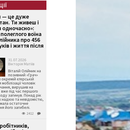
ЦІЇ
и — це дуже
тан. Ти живеш і
 одночасно»:
полеглого воїна
Олійника про 456
ків і життя після
31.07.2026
Вікторія Матіїв
Віталій Олійник на
позивний «Грач»
й окремій єгерській
я мобілізації чоловік
чання, вирушив на
 вже під час першого
оду загинув. Понад рік
ж надією та невідомістю,
имала остаточне
я його загибелі.
2412
робітників,