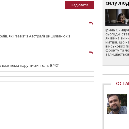
силу люд
Надіслати
Ірина Онищук
сьогодні ста
лів, які "завіз" з Австралії Вишиванюк з
як війна змін
митців, що н
військових п
фронту та чо
залишається 
а вже нема пару тисяч голiв ВРХ?
ОСТА