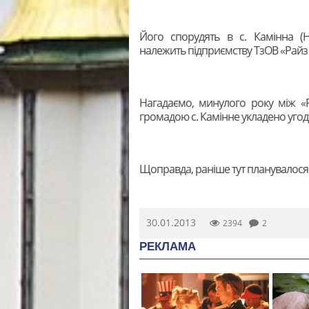
Його спорудять в с. Камінна (Н
належить підприємству ТзОВ «Райз
Нагадаємо, минулого року між «Р
громадою с. Камінне укладено угод
Щоправда, раніше тут планувалося 
30.01.2013
2394
2
РЕКЛАМА