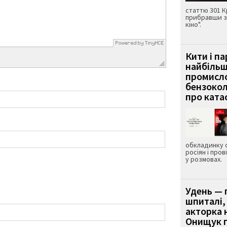
статтю 301 К
прибравши з
кіно".
Кити і п
найбіль
промисло
бензокол
про ката
обкладинку 
росіян і пров
у розмовах.
Удень — 
шпиталі,
акторка н
Онищук п