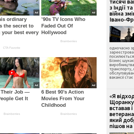
тисячі ва
з Індії та
війна зм
Івано-Ф
is ordinary
’90s TV Icons Who
s the secret to
Faded Out Of
g your best every
Hollywood
Brainberries
одночасно зр
CTA Favorite
зареєстрован
посилюється 
Бізнес шука
виробництва
транспорту,
обслуговуван
вакансії ста
 Their Job —
6 Best 90’s Action
«Я відход
eople Get It
Movies From Your
Щоранку 
g
Childhood
вставав і
ветерана
Brainberries
Brainberries
який до
пішов на 