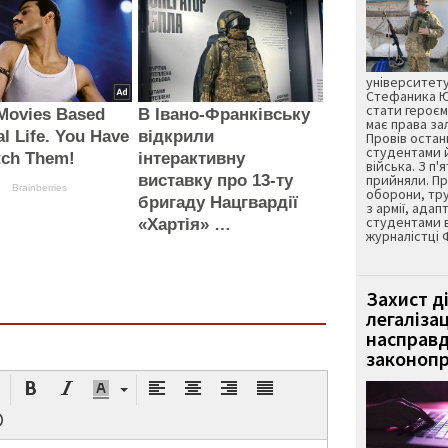
університету
Стефаника Юр
стати героєм
 Movies Based
В Івано-Франківську
має права з
l Life. You Have
відкрили
Провів остан
студентами 
tch Them!
інтерактивну
війська. З п'
виставку про 13-ту
прийняли. Пр
Brainberries
оборони, тру
бригаду Нацгвардії
з армії, адап
студентами 
«Хартія» …
журналістці 
Захист д
легаліза
насправд
законопр