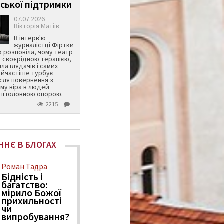
ської підтримки
07.07.2026
Вікторія Матіїв
В інтерв'ю
журналістці Фіртки
 розповіла, чому театр
в своєрідною терапією,
ила глядачів і самих
айчастіше турбує
ісля повернення з
му віра в людей
її головною опорою.
2215
ННЄ В БЛОГАХ
Роман Тадра
Бідність і
багатство:
мірило Божої
прихильності
чи
випробування?