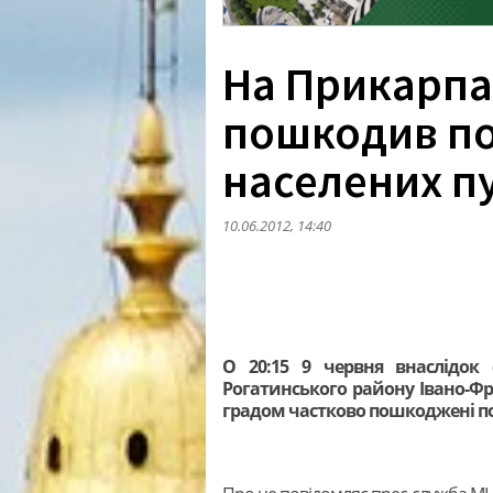
На Прикарпа
пошкодив пок
населених п
10.06.2012, 14:40
О 20:15 9 червня внаслідок
Рогатинського району Івано-Фра
градом частково пошкоджені пок