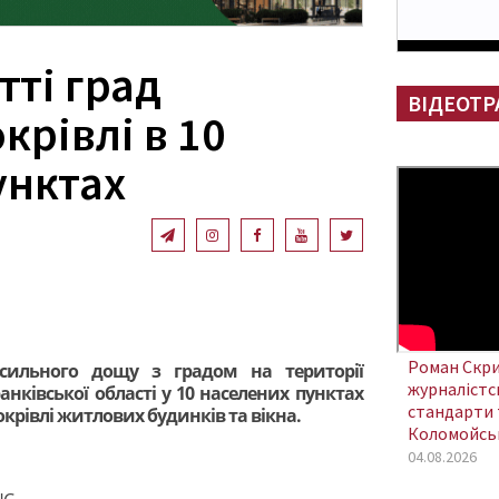
тті град
ВІДЕОТР
рівлі в 10
унктах
Роман Скри
 сильного дощу з градом на території
журналістсь
нківської області у 10 населених пунктах
стандарти 
рівлі житлових будинків та вікна.
Коломойсь
04.08.2026