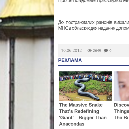
Про це повідомляє прес-служба МН
До постраждалих районів виїхали
МНС в областях для надання допомо
10.06.2012
2649
0
РЕКЛАМА
The Massive Snake
Discov
That's Redefining
Things
'Giant'—Bigger Than
The Bi
Anacondas