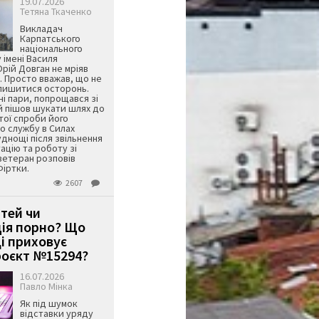
19.07.2026
Тетяна Ткаченко
Викладач
Карпатського
національного
 імені Василя
ій Довган не мріяв
. Просто вважав, що не
алишитися осторонь.
ні пари, попрощався зі
й пішов шукати шлях до
ятої спроби його
о службу в Силах
днощі після звільнення
тацію та роботу зі
ветеран розповів
Фіртки.
2607
ітей чи
ція порно? Що
і приховує
оєкт №15294?
16.07.2026
Павло Мінка
Як під шумок
відставки уряду