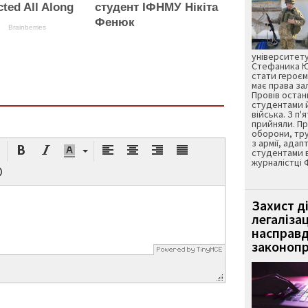
ted All Along
студент ІФНМУ Нікіта
Фенюк
Brainberries
університету
Стефаника Юр
стати героєм
має права з
Провів остан
студентами 
війська. З п'
прийняли. Пр
оборони, тру
з армії, адап
студентами 
журналістці 
Захист д
легаліза
насправд
законопр