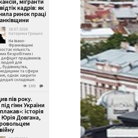
кансій, мігранти
 відтік кадрів: як
інила ринок праці
ранківщини
26.07.2026
Катерина Гришко
На Івано-
Франківщині
остає кількість
их безробітних і
дефіцит працівників.
є людей для
, будівництва,
 медицини та сфери
ня, однак закрити
є дедалі складніше.
1303
ив пів року.
під гімн України
 плакав»: історія
 Юрія Довгана,
бровольцем
війну