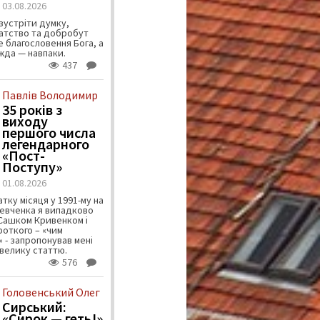
03.08.2026
зустріти думку,
атство та добробут
 благословення Бога, а
ужда — навпаки.
437
Павлів Володимир
35 років з
виходу
першого числа
легендарного
«Пост-
Поступу»
01.08.2026
тку місяця у 1991-му на
евченка я випадково
 Сашком Кривенком і
ороткого – «чим
 - запропонував мені
велику статтю.
576
Головенський Олег
Сирський:
«Сирок — геть!»