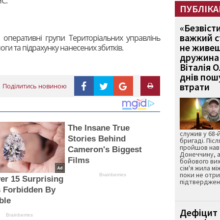
С.
ПУБЛІКА
«Безвіст
важкий с
 оперативні групи Територіальних управлінь
не живеш
ги та підрахунку нанесених збитків.
дружина 
Віталія 
днів пошу
втрати
Поділитись новиною
The Insane True
служив у 68-
Stories Behind
бригаді. Післ
пройшов нав
Cameron's Biggest
Донеччину, а
Films
бойового вих
сім'я жила мі
поки не отр
Brainberries
er 15 Surprising
підтвердженн
 Forbidden By
ble
Дефіцит 
Brainberries