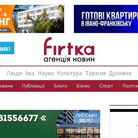
Люди
Їжа
Наука
Культура
Туризм
Духовне
овини
Публікації
Блоги
Бізнес
Спорт
Політи