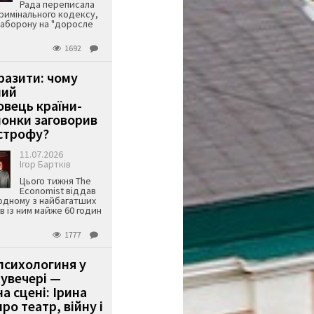
Рада переписала
римінального кодексу,
аборону на "доросле
1692
аразити: чому
ший
вець країни-
онки заговорив
строфу?
11.07.2026
Ігор Бартків
Цього тижня The
Economist віддав
одному з найбагатших
ів із ним майже 60 годин
1777
психологиня у
 увечері —
а сцені: Ірина
ро театр, війну і