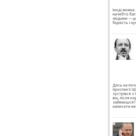
Іноді можна 
начебто баг
людини — це
бідність і н
Десь на поча
проспекті Ш
зустрівся з
він, після к
займаєшся?»
написати не