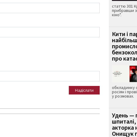
статтю 301 К
прибравши з
кіно".
Кити і п
найбіль
промисло
бензокол
про ката
обкладинку 
Надіслати
росіян і пров
у розмовах.
Удень — 
шпиталі,
акторка н
Онищук п