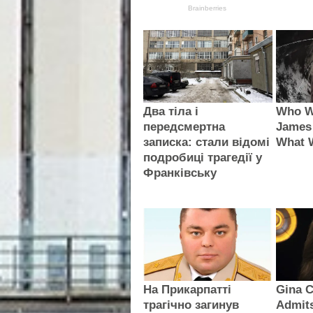
Brainberries
Два тіла і
Who Wi
передсмертна
James
записка: стали відомі
What 
подробиці трагедії у
Франківську
На Прикарпатті
Gina C
трагічно загинув
Admit