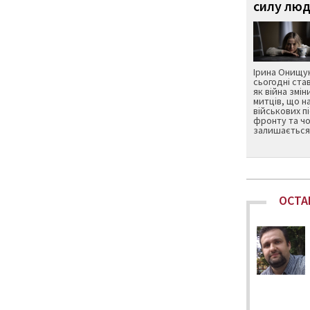
силу люд
Ірина Онищук
сьогодні ста
як війна змін
митців, що н
військових п
фронту та чо
залишається 
ОСТА