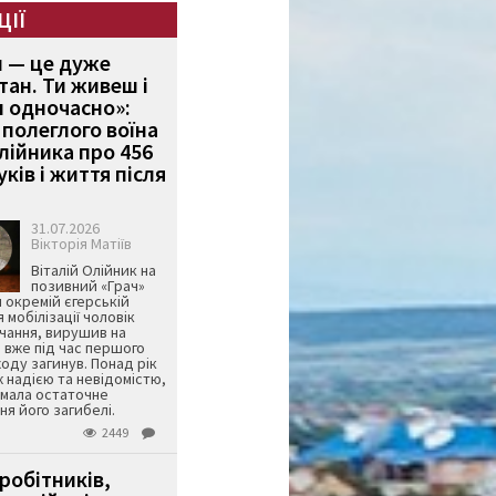
ЦІЇ
и — це дуже
тан. Ти живеш і
 одночасно»:
полеглого воїна
Олійника про 456
ків і життя після
31.07.2026
Вікторія Матіїв
Віталій Олійник на
позивний «Грач»
й окремій єгерській
я мобілізації чоловік
чання, вирушив на
 вже під час першого
оду загинув. Понад рік
ж надією та невідомістю,
имала остаточне
я його загибелі.
2449
робітників,