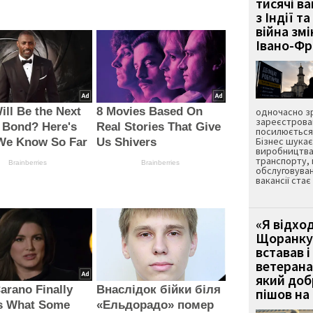
тисячі ва
з Індії та
війна зм
Івано-Ф
ll Be the Next
8 Movies Based On
одночасно зр
зареєстрован
 Bond? Here's
Real Stories That Give
посилюється 
Бізнес шука
We Know So Far
Us Shivers
виробництва
транспорту,
Brainberries
Brainberries
обслуговуван
вакансії ста
«Я відход
Щоранку 
вставав і
ветерана
який до
arano Finally
Внаслідок бійки біля
пішов на 
s What Some
«Ельдорадо» помер