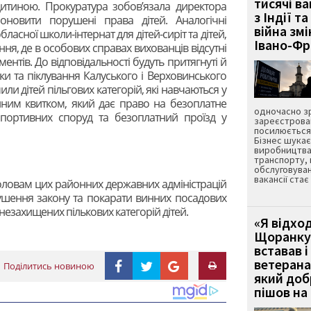
тисячі ва
дитиною. Прокуратура зобов’язала директора
з Індії та
оновити порушені права дітей. Аналогічні
війна зм
ласної школи-інтернат для дітей-сиріт та дітей,
Івано-Ф
ння, де в особових справах вихованців відсутні
ентів. До відповідальності будуть притягнуті й
ки та піклування Калуського і Верховинського
ли дітей пільгових категорій, які навчаються у
иним квитком, який дає право на безоплатне
одночасно зр
, спортивних споруд та безоплатний проїзд у
зареєстрован
посилюється 
Бізнес шука
виробництва
транспорту,
обслуговуван
вакансії ста
ловам цих районних державних адміністрацій
рушення закону та покарати винних посадових
незахищених пількових категорій дітей.
«Я відход
Щоранку 
вставав і
ветерана
Поділитись новиною
який до
пішов на 