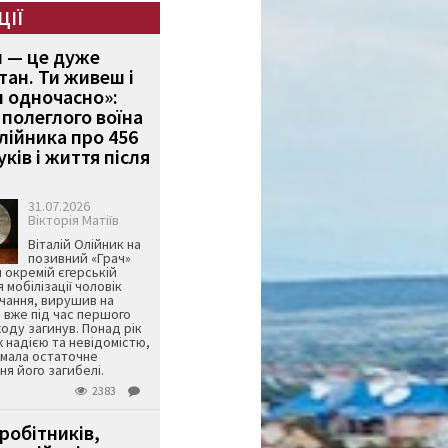
ЦІЇ
и — це дуже
тан. Ти живеш і
 одночасно»:
полеглого воїна
Олійника про 456
ків і життя після
31.07.2026
Вікторія Матіїв
Віталій Олійник на
позивний «Грач»
й окремій єгерській
я мобілізації чоловік
чання, вирушив на
 вже під час першого
оду загинув. Понад рік
ж надією та невідомістю,
имала остаточне
я його загибелі.
2383
робітників,