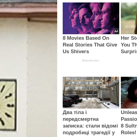
8 Movies Based On
Her St
Real Stories That Give
You Th
Us Shivers
Surpri
Brainberries
Два тіла і
Unleas
передсмертна
Passio
записка: стали відомі
8 Sult
подробиці трагедії у
Roles!