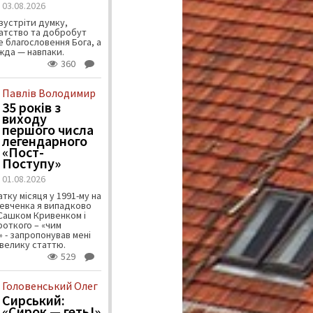
03.08.2026
зустріти думку,
атство та добробут
 благословення Бога, а
ужда — навпаки.
360
Павлів Володимир
35 років з
виходу
першого числа
легендарного
«Пост-
Поступу»
01.08.2026
тку місяця у 1991-му на
евченка я випадково
 Сашком Кривенком і
ороткого – «чим
 - запропонував мені
велику статтю.
529
Головенський Олег
Сирський:
«Сирок — геть!»