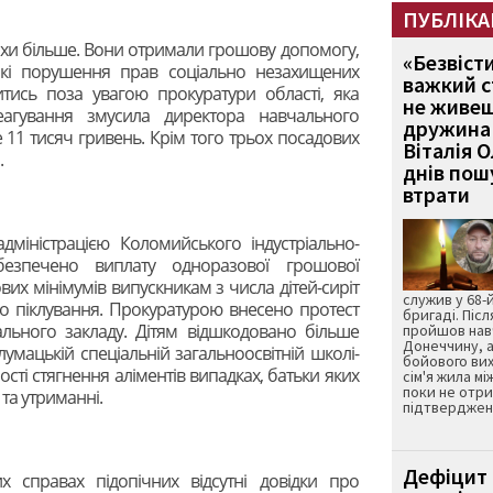
ПУБЛІКА
хи більше. Вони отримали грошову допомогу,
«Безвіст
акі порушення прав соціально незахищених
важкий с
итись поза увагою прокуратури області, яка
не живеш
еагування змусила директора навчального
дружина 
 11 тисяч гривень. Крім того трьох посадових
Віталія 
.
днів пошу
втрати
дміністрацією Коломийського індустріально-
абезпечено виплату одноразової грошової
их мінімумів випускникам з числа дітей-сиріт
служив у 68-
ого піклування. Прокуратурою внесено протест
бригаді. Післ
ального закладу. Дітям відшкодовано більше
пройшов нав
Донеччину, а
умацькій спеціальній загальноосвітній школі-
бойового вих
ості стягнення аліментів випадках, батьки яких
сім'я жила мі
поки не отр
 та утриманні.
підтвердженн
Дефіцит 
 справах підопічних відсутні довідки про