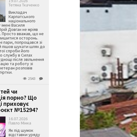
19.07.2026
Тетяна Ткаченко
Викладач
Карпатського
національного
 імені Василя
ій Довган не мріяв
. Просто вважав, що не
алишитися осторонь.
ні пари, попрощався зі
й пішов шукати шлях до
ятої спроби його
о службу в Силах
днощі після звільнення
тацію та роботу зі
ветеран розповів
Фіртки.
2543
ітей чи
ція порно? Що
і приховує
оєкт №15294?
16.07.2026
Павло Мінка
Як під шумок
відставки уряду