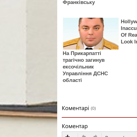
Франківську
Holly
Inaccu
Of Rea
Look I
На Прикарпатті
трагічно загинув
ексочільник
Управління ДСНС
області
Коментарі
(0)
Коментар