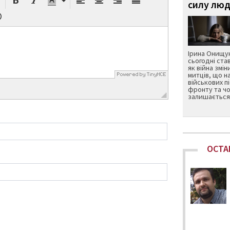
силу люд
Ірина Онищук
сьогодні ста
як війна змін
митців, що н
військових п
фронту та чо
залишається 
ОСТА