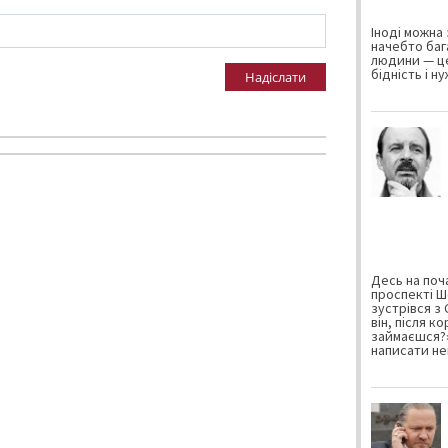
Іноді можна 
начебто баг
людини — це
бідність і н
Надіслати
Десь на поча
проспекті Ш
зустрівся з
він, після к
займаєшся?»
написати не