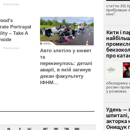
Brainberries
статтю 301 К
прибравши з
кіно".
wood's
rate Portrayal
Кити і п
lity – Take A
найбіль
nside
промисло
бензокол
Brainberries
Авто злетіло у кювет
про ката
та
перекинулось: деталі
аварії, в якій загинув
декан факультету
ІФНМ…
обкладинку 
росіян і пров
у розмовах.
Удень — 
шпиталі,
акторка н
Онищук п