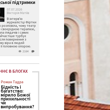
ської підтримки
07.07.2026
Вікторія Матіїв
В інтерв'ю
журналістці Фіртки
 розповіла, чому театр
в своєрідною терапією,
ила глядачів і самих
айчастіше турбує
ісля повернення з
му віра в людей
її головною опорою.
2164
ННЄ В БЛОГАХ
Роман Тадра
Бідність і
багатство:
мірило Божої
прихильності
чи
випробування?