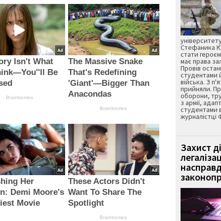
університету
Стефаника Юр
стати героєм
ory Isn't What
The Massive Snake
має права з
Провів остан
ink—You''ll Be
That's Redefining
студентами 
війська. З п'
sed
'Giant'—Bigger Than
прийняли. Пр
Anacondas
оборони, тру
Brainberries
з армії, адап
студентами 
Brainberries
журналістці 
Захист д
легаліза
насправд
законопр
hing Her
These Actors Didn't
n: Demi Moore's
Want To Share The
riest Movie
Spotlight
Brainberries