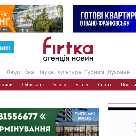
Люди
Їжа
Наука
Культура
Туризм
Духовне
овини
Публікації
Блоги
Бізнес
Спорт
Політи