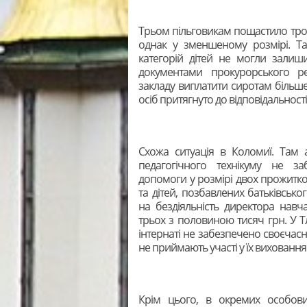
Трьом пільговикам пощастило тро
однак у зменшеному розмірі. Т
категорій дітей не могли залиш
документами прокурорського р
закладу виплатити сиротам більше
осіб притягнуто до відповідальності
Схожа ситуація в Коломиї. Там а
педагогічного технікуму не з
допомоги у розмірі двох прожитков
та дітей, позбавлених батьківськ
на бездіяльність директора навч
трьох з половиною тисяч грн. У Тл
інтернаті не забезпечено своєчасн
не приймають участі у їх виховання
Крім цього, в окремих особових