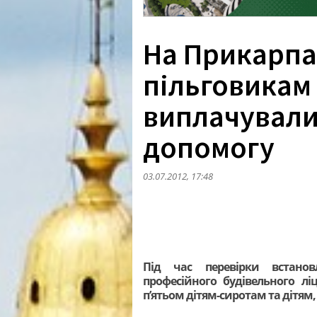
На Прикарпат
пільговикам
виплачували
допомогу
03.07.2012, 17:48
Під час перевірки встанов
професійного будівельного л
п’ятьом дітям-сиротам та дітям