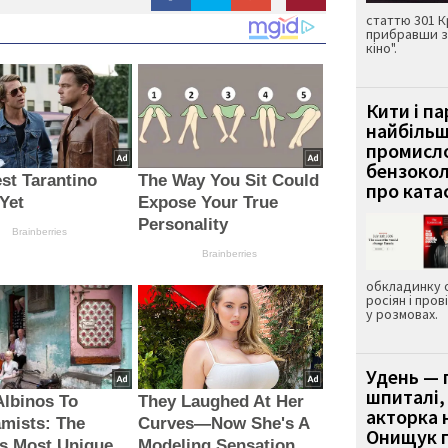
статтю 301 К
прибравши з
кіно".
Кити і п
найбіль
промисло
бензокол
st Tarantino
The Way You Sit Could
про ката
Yet
Expose Your True
Personality
Brainberries
Brainberries
обкладинку 
росіян і пров
у розмовах.
Удень — 
шпиталі,
lbinos To
They Laughed At Her
акторка н
mists: The
Curves—Now She's A
Онищук п
s Most Unique
Modeling Sensation