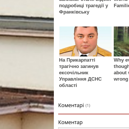
подробиці трагедії у
Famili
Франківську
На Прикарпатті
Why e
трагічно загинув
thoug
ексочільник
about 
Управління ДСНС
wrong
області
Коментарі
(1)
Коментар