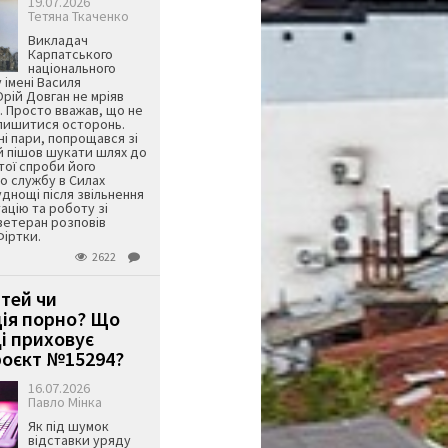
19.07.2026
Тетяна Ткаченко
Викладач
Карпатського
національного
 імені Василя
ій Довган не мріяв
. Просто вважав, що не
алишитися осторонь.
ні пари, попрощався зі
й пішов шукати шлях до
ятої спроби його
о службу в Силах
днощі після звільнення
тацію та роботу зі
ветеран розповів
Фіртки.
2622
ітей чи
ція порно? Що
і приховує
оєкт №15294?
16.07.2026
Павло Мінка
Як під шумок
відставки уряду