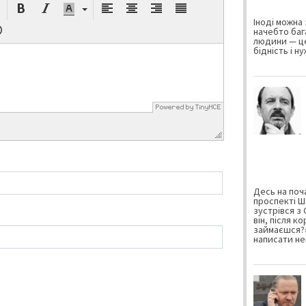
Іноді можна 
начебто баг
людини — це
бідність і н
Десь на поча
проспекті Ш
зустрівся з
він, після к
займаєшся?»
написати не