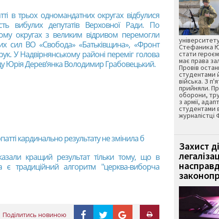
тті в трьох одномандатних округах відбулися
ть вибулих депутатів Верховної Ради. По
кому округах з великим відривом перемогли
університету
них сил ВО «Свобода» «Батьківщина», «Фронт
Стефаника Юр
Харук. У Надвірнянському районі переміг голова
стати героєм
має права з
ду Юрія Дерев’янка Володимир Грабовецький.
Провів остан
студентами 
війська. З п'
прийняли. Пр
оборони, тру
з армії, адап
студентами 
журналістці 
патті кардинально результату не змінила б
Захист д
легаліза
оказали кращий результат тільки тому, що в
насправд
а є традиційний алгоритм "церква-виборча
законопр
Поділитись новиною