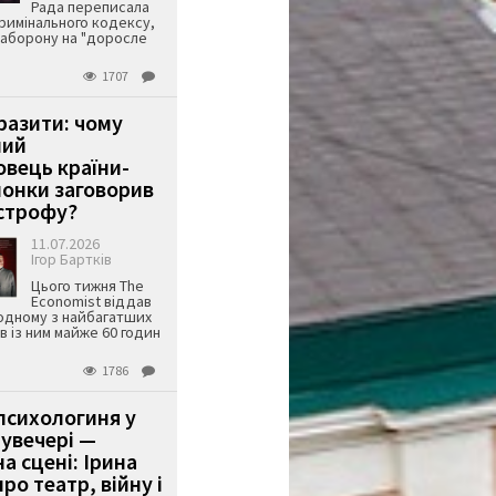
Рада переписала
римінального кодексу,
аборону на "доросле
1707
аразити: чому
ший
вець країни-
онки заговорив
строфу?
11.07.2026
Ігор Бартків
Цього тижня The
Economist віддав
одному з найбагатших
ів із ним майже 60 годин
1786
психологиня у
 увечері —
а сцені: Ірина
ро театр, війну і