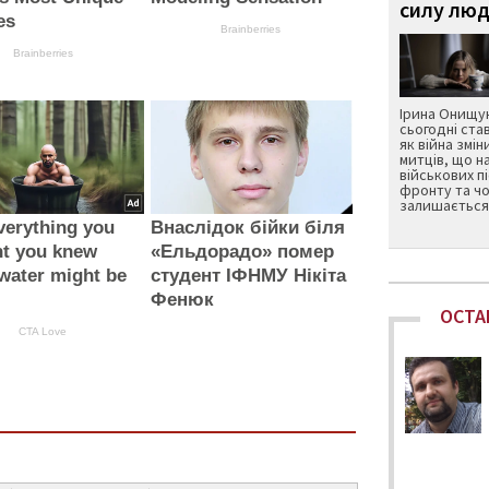
силу люд
es
Brainberries
Brainberries
Ірина Онищук
сьогодні ста
як війна змін
митців, що н
військових п
фронту та чо
залишається 
verything you
Внаслідок бійки біля
ht you knew
«Ельдорадо» помер
water might be
студент ІФНМУ Нікіта
Фенюк
ОСТА
CTA Love