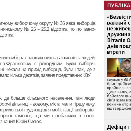
ПУБЛІКА
«Безвіст
важкий с
тному виборчому округу № 36 явка виборців
не живеш
рнянському № 25 – 25,2 відсотка, то по Івано-
дружина 
дсотка.
Віталія 
днів пошу
втрати
евих виборах завжди нижча активність людей,
но-Франківську є рекордним. Були виборчі
ні чекали на прихід виборця, були і такі, де з
ало кілька десятків, заявив представник КВУ.
служив у 68-
бригаді. Післ
пройшов нав
Донеччину, а
бойового вих
х, де більше сільського населення, там люди
сім'я жила мі
орчі дільниці – додому, міста мали гіршу явку.
поки не отр
підтвердженн
орило свої труднощі для мобілізації виборців і
орчої кампанії, що ми і побачили в Івано-
зазначив Юрій Лисюк.
Дефіцит 