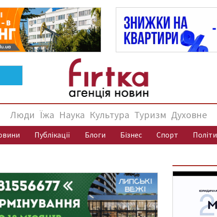
Люди
Їжа
Наука
Культура
Туризм
Духовне
овини
Публікації
Блоги
Бізнес
Спорт
Політи