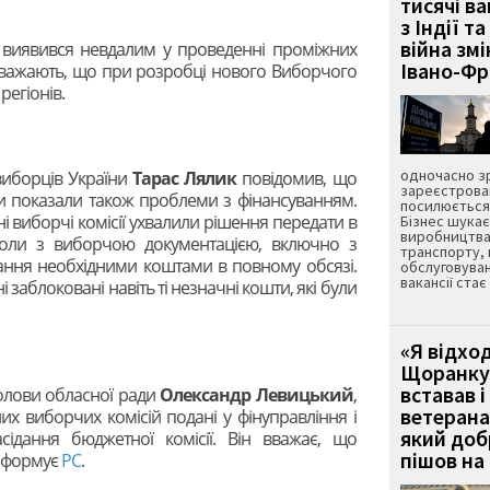
тисячі ва
з Індії та
війна зм
т виявився невдалим у проведенні проміжних
Івано-Ф
вважають, що при розробці нового Виборчого
регіонів.
одночасно зр
виборців України
Тарас Лялик
повідомив, що
зареєстрован
и показали також проблеми з фінансуванням.
посилюється 
і виборчі комісії ухвалили рішення передати в
Бізнес шука
виробництва
коли з виборчою документацією, включно з
транспорту,
вання необхідними коштами в повному обсязі.
обслуговуван
вакансії ста
і заблоковані навіть ті незначні кошти, які були
«Я відход
Щоранку 
вставав і
олови обласної ради
Олександр Левицький
,
ветерана
их виборчих комісій подані у фінуправління і
який до
засідання бюджетної комісії. Він вважає, що
пішов на 
інформує
РС
.