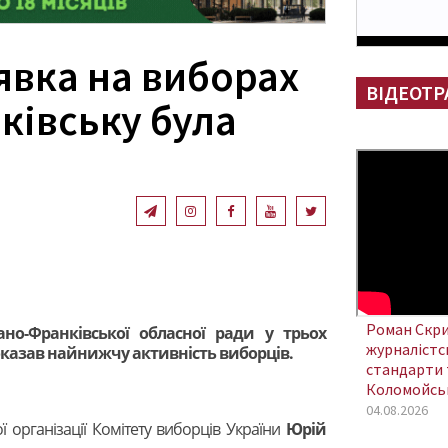
явка на виборах
ВІДЕОТР
ківську була
Роман Скри
но-Франківської обласної ради у трьох
журналістсь
оказав найнижчу активність виборців.
стандарти 
Коломойсь
04.08.2026
 організації Комітету виборців України
Юрій