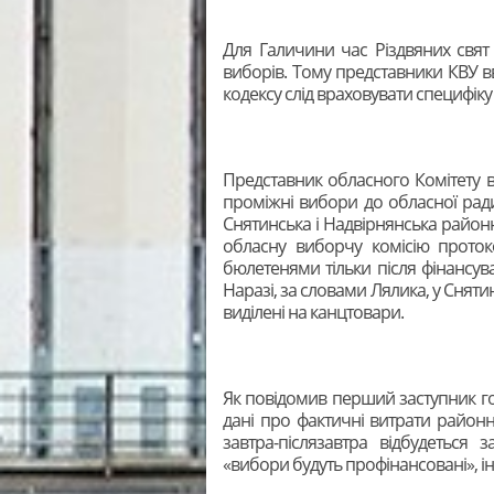
Для Галичини час Різдвяних свя
виборів. Тому представники КВУ 
кодексу слід враховувати специфіку 
Представник обласного Комітету 
проміжні вибори до обласної рад
Снятинська і Надвірнянська районн
обласну виборчу комісію прото
бюлетенями тільки після фінансу
Наразі, за словами Лялика, у Снятин
виділені на канцтовари.
Як повідомив перший заступник г
дані про фактичні витрати районн
завтра-післязавтра відбудеться 
«вибори будуть профінансовані», 