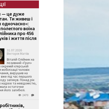
ЦІЇ
и — це дуже
тан. Ти живеш і
 одночасно»:
полеглого воїна
Олійника про 456
ків і життя після
31.07.2026
Вікторія Матіїв
Віталій Олійник на
позивний «Грач»
й окремій єгерській
я мобілізації чоловік
чання, вирушив на
 вже під час першого
оду загинув. Понад рік
ж надією та невідомістю,
имала остаточне
я його загибелі.
2470
робітників,