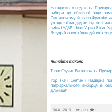
Нагадаємо, у неділю на Прикарпа
вибори до обласної ради заміс
Снятинському й Івано-Франківсь
узгоджені кандидати від політич
змін» і УДАР – Іван Угрин й Іван 
Всеукраїнського благодійного фон
Читайте також:
Тарас Случик: Вища явка на Прикар
Ігор Ткач: Снятин і Надвірна п
патріархального виборця із сел
дільниця"
30.01.2013
2323
1