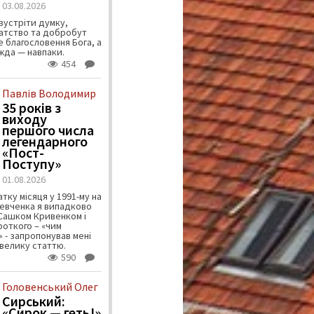
03.08.2026
зустріти думку,
атство та добробут
 благословення Бога, а
ужда — навпаки.
454
Павлів Володимир
35 років з
виходу
першого числа
легендарного
«Пост-
Поступу»
01.08.2026
тку місяця у 1991-му на
евченка я випадково
 Сашком Кривенком і
ороткого – «чим
 - запропонував мені
велику статтю.
590
Головенський Олег
Сирський:
«Сирок — геть!»