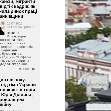
кансій, мігранти
 відтік кадрів: як
інила ринок праці
ранківщини
26.07.2026
Катерина Гришко
На Івано-
Франківщині
остає кількість
их безробітних і
дефіцит працівників.
є людей для
, будівництва,
 медицини та сфери
ня, однак закрити
є дедалі складніше.
1318
ив пів року.
під гімн України
 плакав»: історія
 Юрія Довгана,
бровольцем
війну