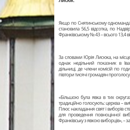
Лисюк
.
Якщо по Снятинському одноманда
становила 56,5 відсотка, по Надві
Франківському № 43 – всього 13,4 ві
За словами Юрія Лисюка, на місц
однак недільний показник в Іва
дільниці, де члени комісій по годи
півтори тисячі громадян проголосув
«Більшою була явка в тих округа
традиційно голосують: церква – виб
Плюс накладання свят і виборів ств
для проведення повноцінної виб
Франківську з явкою виборців», – 