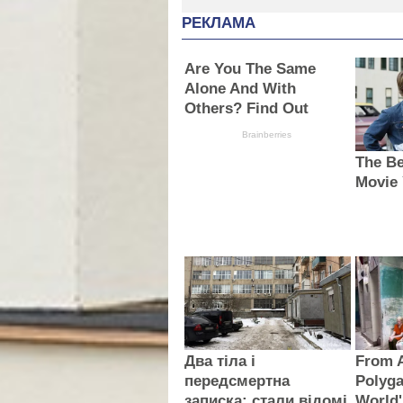
РЕКЛАМА
Are You The Same
Alone And With
Others? Find Out
Brainberries
The Be
Movie 
Два тіла і
From A
передсмертна
Polyga
записка: стали відомі
World'