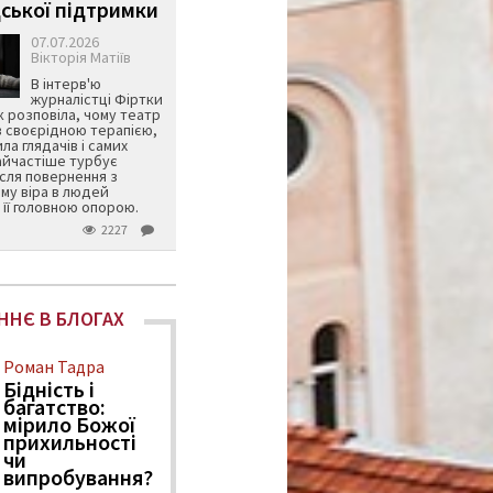
ської підтримки
07.07.2026
Вікторія Матіїв
В інтерв'ю
журналістці Фіртки
 розповіла, чому театр
в своєрідною терапією,
ила глядачів і самих
айчастіше турбує
ісля повернення з
му віра в людей
її головною опорою.
2227
ННЄ В БЛОГАХ
Роман Тадра
Бідність і
багатство:
мірило Божої
прихильності
чи
випробування?