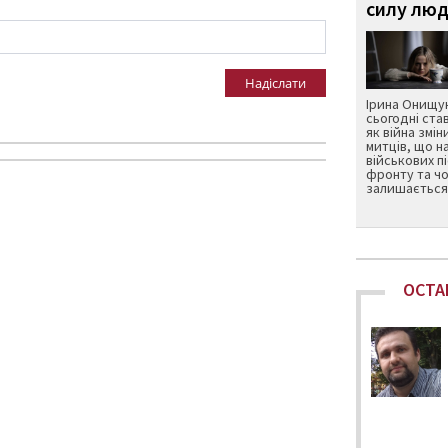
силу люд
Надіслати
Ірина Онищук
сьогодні ста
як війна змін
митців, що н
військових п
фронту та чо
залишається 
ОСТА