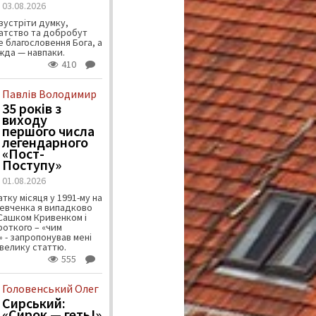
03.08.2026
зустріти думку,
атство та добробут
 благословення Бога, а
ужда — навпаки.
410
Павлів Володимир
35 років з
виходу
першого числа
легендарного
«Пост-
Поступу»
01.08.2026
тку місяця у 1991-му на
евченка я випадково
 Сашком Кривенком і
ороткого – «чим
 - запропонував мені
велику статтю.
555
Головенський Олег
Сирський:
«Сирок — геть!»