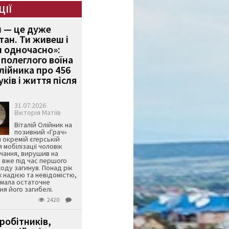
ЦІЇ
и — це дуже
тан. Ти живеш і
 одночасно»:
полеглого воїна
Олійника про 456
ків і життя після
31.07.2026
Вікторія Матіїв
Віталій Олійник на
позивний «Грач»
й окремій єгерській
я мобілізації чоловік
чання, вирушив на
 вже під час першого
оду загинув. Понад рік
ж надією та невідомістю,
имала остаточне
я його загибелі.
2420
робітників,