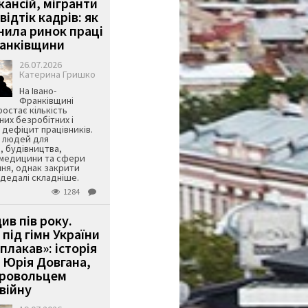
кансій, мігранти
 відтік кадрів: як
інила ринок праці
ранківщини
26.07.2026
Катерина Гришко
На Івано-
Франківщині
остає кількість
их безробітних і
дефіцит працівників.
є людей для
, будівництва,
 медицини та сфери
ня, однак закрити
є дедалі складніше.
1284
ив пів року.
під гімн України
 плакав»: історія
 Юрія Довгана,
бровольцем
війну