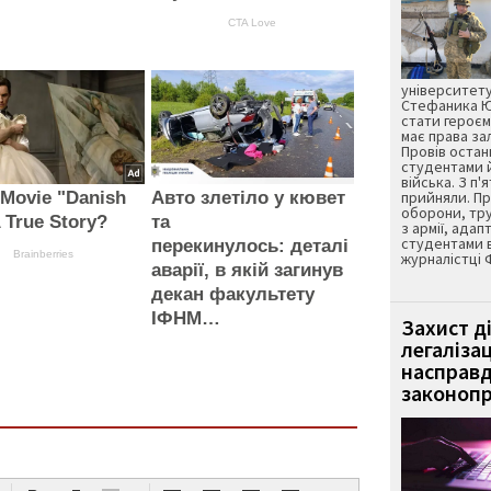
CTA Love
університету
Стефаника Юр
стати героєм
має права з
Провів остан
студентами 
війська. З п'
 Movie "Danish
Авто злетіло у кювет
прийняли. Пр
оборони, тру
A True Story?
та
з армії, адап
студентами 
перекинулось: деталі
Brainberries
журналістці 
аварії, в якій загинув
декан факультету
ІФНМ…
Захист д
легаліза
насправд
законопр