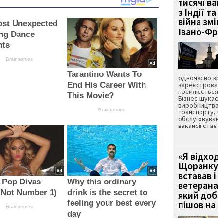
тисячі ва
з Індії та
війна зм
ost Unexpected
Івано-Ф
ng Dance
ts
Brainberries
Tarantino Wants To
одночасно зр
End His Career With
зареєстрован
посилюється 
This Movie?
Бізнес шука
виробництва
Brainberries
транспорту,
обслуговуван
вакансії ста
«Я відход
Щоранку 
вставав і
 Pop Divas
Why this ordinary
ветерана
 Not Number 1)
drink is the secret to
який до
feeling your best every
пішов на 
Brainberries
day