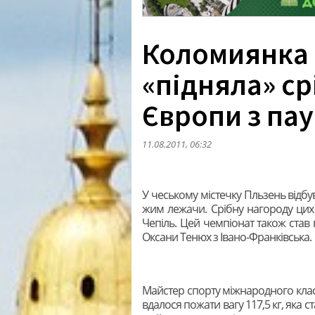
Коломиянка 
«підняла» ср
Європи з па
11.08.2011, 06:32
У чеському містечку Пльзень відбу
жим лежачи. Срібну нагороду ци
Чепіль. Цей чемпіонат також став 
Оксани Тенюх з Івано-Франківська.
Майстер спорту міжнародного класу 
вдалося пожати вагу 117,5 кг, яка ст