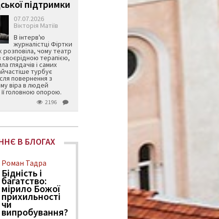
ської підтримки
07.07.2026
Вікторія Матіїв
В інтерв'ю
журналістці Фіртки
 розповіла, чому театр
в своєрідною терапією,
ила глядачів і самих
айчастіше турбує
ісля повернення з
му віра в людей
її головною опорою.
2196
ННЄ В БЛОГАХ
Роман Тадра
Бідність і
багатство:
мірило Божої
прихильності
чи
випробування?