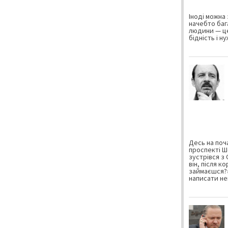
Іноді можна 
начебто баг
людини — це
бідність і н
Десь на поча
проспекті Ш
зустрівся з
він, після к
займаєшся?»
написати не