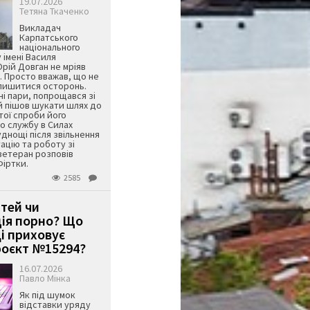
19.07.2026
Тетяна Ткаченко
Викладач
Карпатського
національного
 імені Василя
ій Довган не мріяв
. Просто вважав, що не
алишитися осторонь.
ні пари, попрощався зі
й пішов шукати шлях до
ятої спроби його
о службу в Силах
днощі після звільнення
тацію та роботу зі
ветеран розповів
Фіртки.
2585
ітей чи
ція порно? Що
і приховує
оєкт №15294?
16.07.2026
Павло Мінка
Як під шумок
відставки уряду