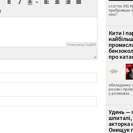
статтю 301 К
прибравши з
кіно".
Кити і п
найбіль
промисло
бензокол
про ката
обкладинку 
росіян і пров
у розмовах.
Удень — 
шпиталі,
акторка н
Онищук п