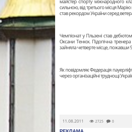
майстер спорту міжнародного кла
сильною, від третього місця Марію в
став рекордом України серед ветеран
Чемпіонат у Пльзені став дебютом
Оксани Тенюх. Підопічна тренера В
зайняла четверте місце, пожавши 95
Як повідомляє Федерація пауерліфт
через організаційні труднощі Украї
11.08.2011
2725
0
РЕКЛАМА