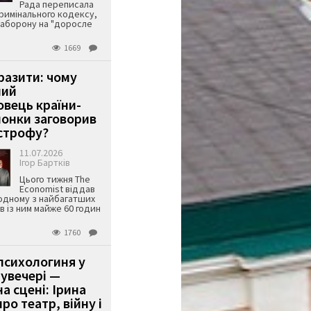
Рада переписала
римінального кодексу,
аборону на "доросле
1669
аразити: чому
ший
вець країни-
онки заговорив
строфу?
11.07.2026
Ігор Бартків
Цього тижня The
Economist віддав
одному з найбагатших
ів із ним майже 60 годин
1760
психологиня у
 увечері —
а сцені: Ірина
ро театр, війну і