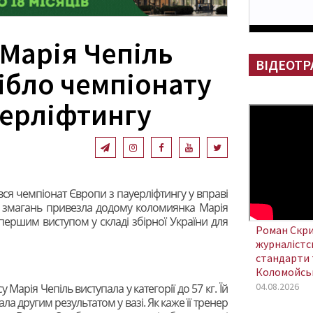
Марія Чепіль
ВІДЕОТР
ібло чемпіонату
уерліфтингу
вся чемпіонат Європи з пауерліфтингу у вправі
х змагань привезла додому коломиянка Марія
першим виступом у складі збірної України для
Роман Скри
журналістсь
стандарти 
Коломойсь
04.08.2026
Марія Чепіль виступала у категорії до 57 кг. Їй
ала другим результатом у вазі. Як каже її тренер