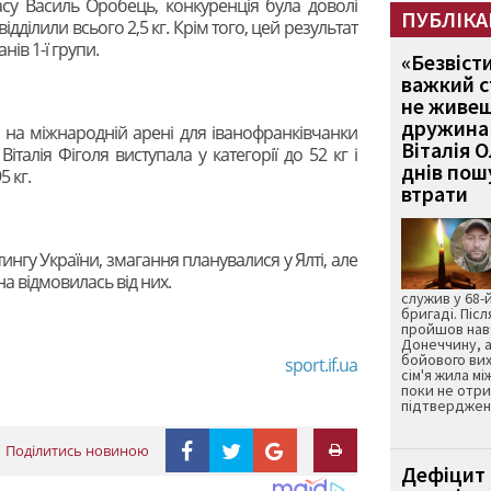
су Василь Оробець, конкуренція була доволі
ПУБЛІКА
ідділили всього 2,5 кг. Крім того, цей результат
ів 1-ї групи.
«Безвіст
важкий с
не живеш
дружина 
 на міжнародній арені для іванофранківчанки
Віталія 
італія Фіголя виступала у категорії до 52 кг і
днів пошу
 кг.
втрати
ингу України, змагання планувалися у Ялті, але
на відмовилась від них.
служив у 68-
бригаді. Післ
пройшов нав
Донеччину, а
бойового вих
sport.if.ua
сім'я жила мі
поки не отр
підтвердженн
Поділитись новиною
Дефіцит 