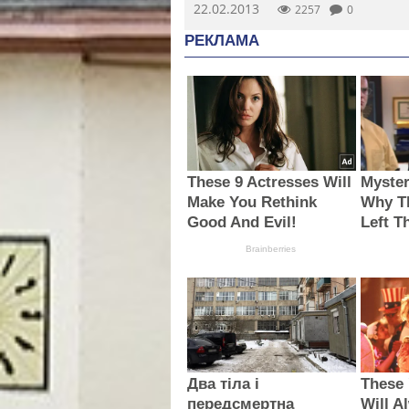
22.02.2013
2257
0
РЕКЛАМА
These 9 Actresses Will
Myster
Make You Rethink
Why T
Good And Evil!
Left T
Brainberries
Два тіла і
These 
передсмертна
Will A