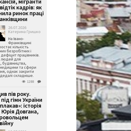
кансій, мігранти
 відтік кадрів: як
інила ринок праці
ранківщини
26.07.2026
Катерина Гришко
На Івано-
Франківщині
остає кількість
их безробітних і
дефіцит працівників.
є людей для
, будівництва,
 медицини та сфери
ня, однак закрити
є дедалі складніше.
1288
ив пів року.
під гімн України
 плакав»: історія
 Юрія Довгана,
бровольцем
війну