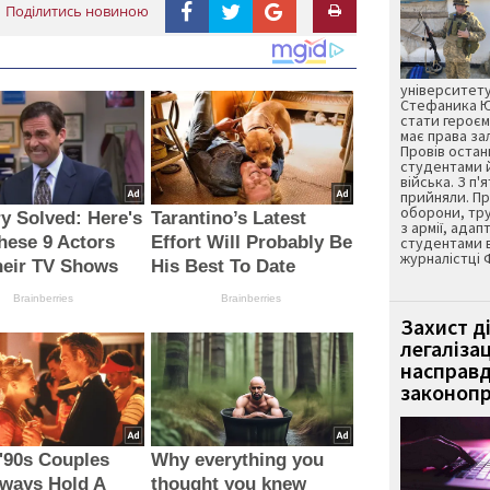
Поділитись новиною
університету
Стефаника Юр
стати героєм
має права з
Провів остан
студентами 
війська. З п'
прийняли. Пр
оборони, тру
y Solved: Here's
Tarantino’s Latest
з армії, адап
hese 9 Actors
Effort Will Probably Be
студентами 
журналістці 
heir TV Shows
His Best To Date
Brainberries
Brainberries
Захист д
легаліза
насправд
законопр
'90s Couples
Why everything you
lways Hold A
thought you knew