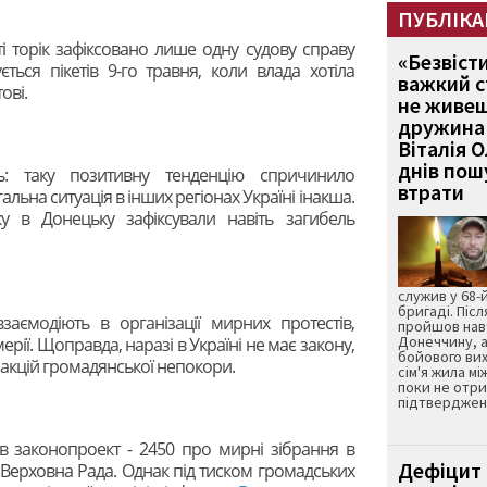
ПУБЛІКА
сті торік зафіксовано лише одну судову справу
«Безвіст
ться пікетів 9-го травня, коли влада хотіла
важкий с
ові.
не живеш
дружина 
Віталія 
днів пошу
ь: таку позитивну тенденцію спричинило
втрати
льна ситуація в інших регіонах Україні інакша.
у в Донецьку зафіксували навіть загибель
служив у 68-
бригаді. Післ
заємодіють в організації мирних протестів,
пройшов нав
Донеччину, а
ерії. Щоправда, наразі в Україні не має закону,
бойового вих
акцій громадянської непокори.
сім'я жила мі
поки не отр
підтвердженн
в законопроект - 2450 про мирні зібрання в
Дефіцит 
 Верховна Рада. Однак під тиском громадських