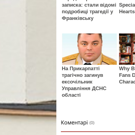
записка: стали відомі
Specia
подробиці трагедії у
Hearts
Франківську
На Прикарпатті
Why B
трагічно загинув
Fans D
ексочільник
Charac
Управління ДСНС
області
Коментарі
(0)