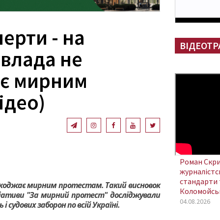
перти - на
ВІДЕОТР
 влада не
є мирним
ідео)
Роман Скри
журналістсь
стандарти 
коджає мирним протестам. Такий висновок
Коломойсь
ніціативи "За мирний протест" досліджували
04.08.2026
і судових заборон по всій Україні.