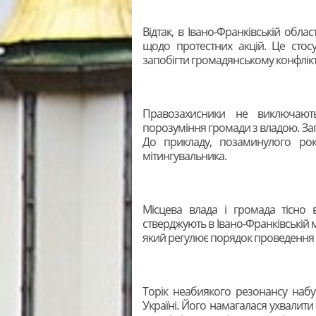
Відтак, в Івано-Франківській обла
щодо протестних акцій. Це стосує
запобігти громадянському конфлікт
Правозахисники не виключают
порозуміння громади з владою. Зага
До прикладу, позаминулого рок
мітингувальника.
Місцева влада і громада тісно в
стверджують в Івано-Франківській м
який регулює порядок проведення 
Торік неабиякого резонансу набу
Україні. Його намагалася ухвалити