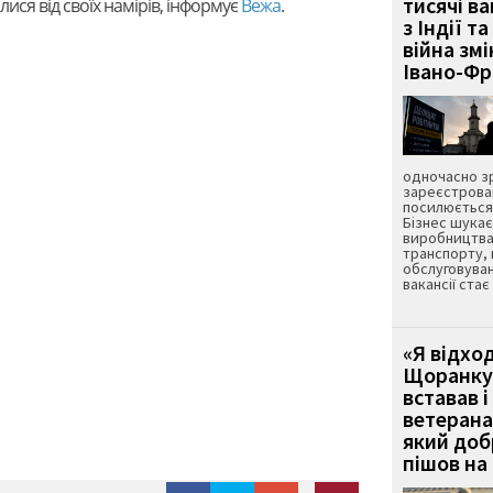
тисячі ва
лися від своїх намірів, інформує
Вежа
.
з Індії та
війна зм
Івано-Ф
одночасно зр
зареєстрован
посилюється 
Бізнес шука
виробництва
транспорту,
обслуговуван
вакансії ста
«Я відход
Щоранку 
вставав і
ветерана
який до
пішов на 