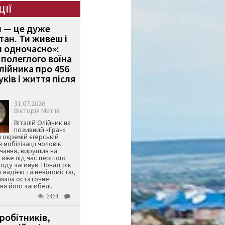
ЦІЇ
и — це дуже
тан. Ти живеш і
 одночасно»:
полеглого воїна
Олійника про 456
ків і життя після
31.07.2026
Вікторія Матіїв
Віталій Олійник на
позивний «Грач»
й окремій єгерській
я мобілізації чоловік
чання, вирушив на
 вже під час першого
оду загинув. Понад рік
ж надією та невідомістю,
имала остаточне
я його загибелі.
2424
робітників,