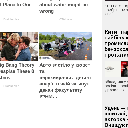
l Place In Our
about water might be
статтю 301 К
прибравши з
wrong
кіно".
Brainberries
CTA Love
Кити і п
найбіль
промисло
бензокол
про ката
ig Bang Theory
Авто злетіло у кювет
espise These 8
та
ters
перекинулось: деталі
обкладинку 
аварії, в якій загинув
росіян і пров
Brainberries
у розмовах.
декан факультету
ІФНМ…
Удень — 
шпиталі,
акторка н
Онищук п