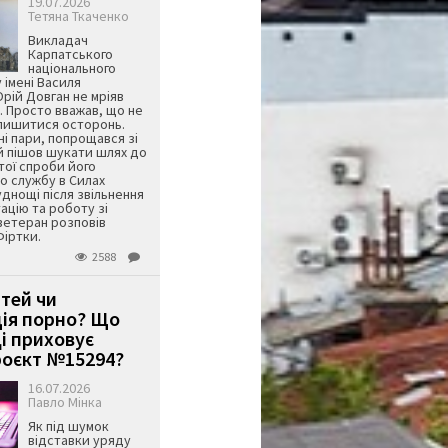
19.07.2026
Тетяна Ткаченко
Викладач
Карпатського
національного
 імені Василя
ій Довган не мріяв
. Просто вважав, що не
алишитися осторонь.
ні пари, попрощався зі
й пішов шукати шлях до
ятої спроби його
о службу в Силах
днощі після звільнення
тацію та роботу зі
ветеран розповів
Фіртки.
2588
ітей чи
ція порно? Що
і приховує
оєкт №15294?
16.07.2026
Павло Мінка
Як під шумок
відставки уряду