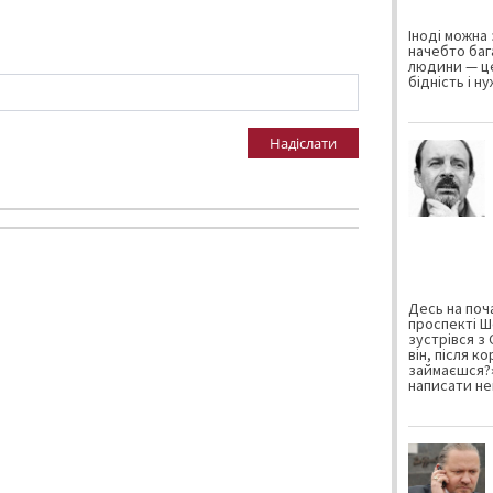
Іноді можна 
начебто баг
людини — це
бідність і н
Надіслати
Десь на поча
проспекті Ш
зустрівся з
він, після к
займаєшся?»
написати не