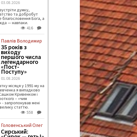
03.08.2026
зустріти думку,
атство та добробут
 благословення Бога, а
ужда — навпаки.
416
Павлів Володимир
35 років з
виходу
першого числа
легендарного
«Пост-
Поступу»
01.08.2026
тку місяця у 1991-му на
евченка я випадково
 Сашком Кривенком і
ороткого – «чим
 - запропонував мені
велику статтю.
558
Головенський Олег
Сирський:
«Сирок — геть!»