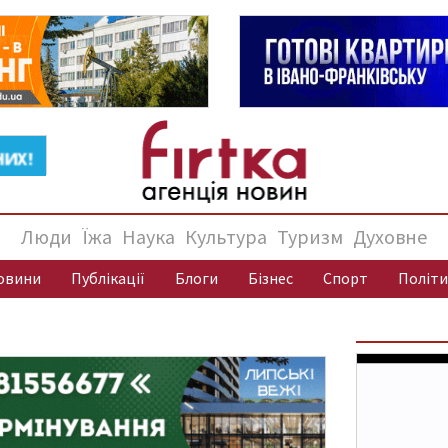
Люди
Їжа
Наука
Культура
Туризм
Духовне
овини
Публікації
Блоги
Бізнес
Спорт
Політи