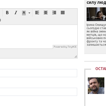
силу люд
Ірина Онищук
сьогодні ста
як війна змін
митців, що н
військових п
фронту та чо
залишається 
ОСТА