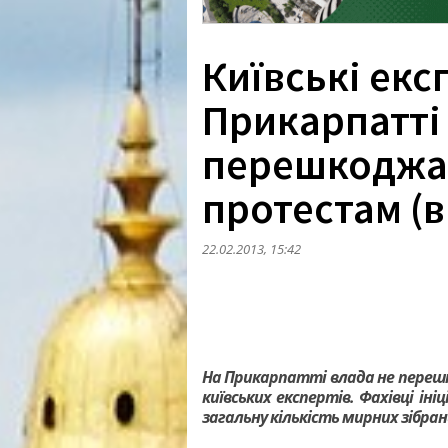
Київські екс
Прикарпатті
перешкоджа
протестам (в
22.02.2013, 15:42
На Прикарпатті влада не переш
київських експертів. Фахівці і
загальну кількість мирних зібрань 