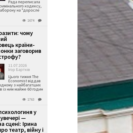
Рада переписала
римінального кодексу,
аборону на "доросле
1674
аразити: чому
ший
вець країни-
онки заговорив
строфу?
11.07.2026
Ігор Бартків
Цього тижня The
Economist віддав
одному з найбагатших
ів із ним майже 60 годин
1763
психологиня у
 увечері —
а сцені: Ірина
ро театр, війну і