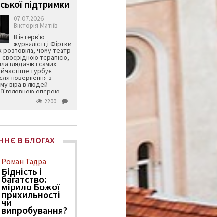
ської підтримки
07.07.2026
Вікторія Матіїв
В інтерв'ю
журналістці Фіртки
 розповіла, чому театр
в своєрідною терапією,
ила глядачів і самих
айчастіше турбує
ісля повернення з
му віра в людей
її головною опорою.
2200
ННЄ В БЛОГАХ
Роман Тадра
Бідність і
багатство:
мірило Божої
прихильності
чи
випробування?