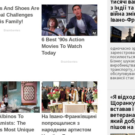
тисячі ва
з Індії та
s And Shoes Are
війна зм
al Challenges
Івано-Ф
is Family!
Brainberries
6 Best '90s Action
Movies To Watch
одночасно зр
зареєстрован
Today
посилюється 
Бізнес шука
Brainberries
виробництва
транспорту,
обслуговуван
вакансії ста
«Я відход
Щоранку 
вставав і
ветерана
lbinos To
На Івано-Франківщині
який до
mists: The
попрощалися з
пішов на 
s Most Unique
народним артистом