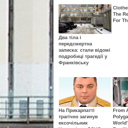
Clothe
The Re
For Th
Два тіла і
передсмертна
записка: стали відомі
подробиці трагедії у
Франківську
На Прикарпатті
From A
трагічно загинув
Polyga
ексочільник
World'