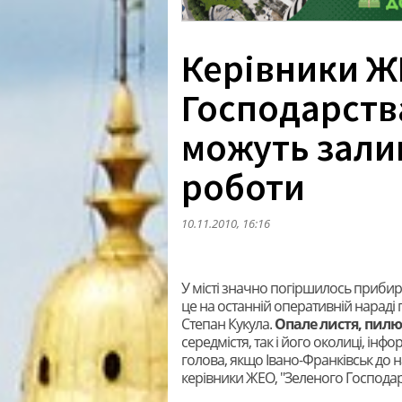
Керівники Ж
Господарств
можуть зали
роботи
10.11.2010, 16:16
У місті значно погіршилось прибир
це на останній оперативній нараді 
Степан Кукула.
Опале листя, пилю
середмістя, так і його околиці, інф
голова, якщо Івано-Франківськ до 
керівники ЖЕО, "Зеленого Господар