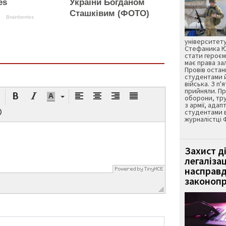
es
України Богданом
Сташківим (ФОТО)
Brainberries
університету
Стефаника Юр
стати героєм
має права з
Провів остан
студентами 
війська. З п'
прийняли. Пр
оборони, тру
з армії, адап
студентами 
журналістці 
Захист д
легаліза
насправд
законопр