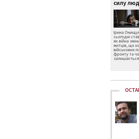
силу люд
Ірина Онищук
сьогодні ста
як війна змін
митців, що н
військових п
фронту та чо
залишається 
ОСТА