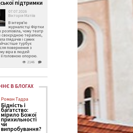
ської підтримки
07.07.2026
Вікторія Матіїв
В інтерв'ю
журналістці Фіртки
 розповіла, чому театр
в своєрідною терапією,
ила глядачів і самих
айчастіше турбує
ісля повернення з
му віра в людей
її головною опорою.
2146
ННЄ В БЛОГАХ
Роман Тадра
Бідність і
багатство:
мірило Божої
прихильності
чи
випробування?