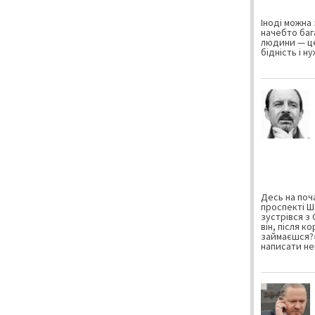
Іноді можна 
начебто баг
людини — це
бідність і н
Десь на поча
проспекті Ш
зустрівся з
він, після к
займаєшся?»
написати не