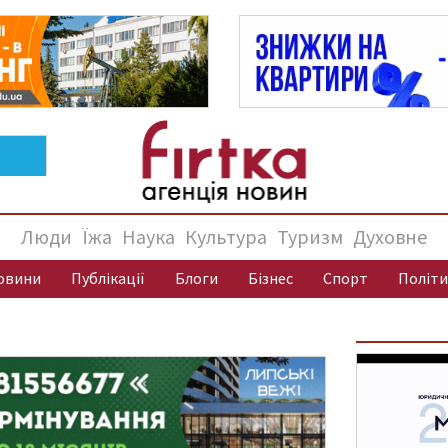
Люди
Їжа
Наука
Культура
Туризм
Духовне
овини
Публікації
Блоги
Бізнес
Спорт
Політи