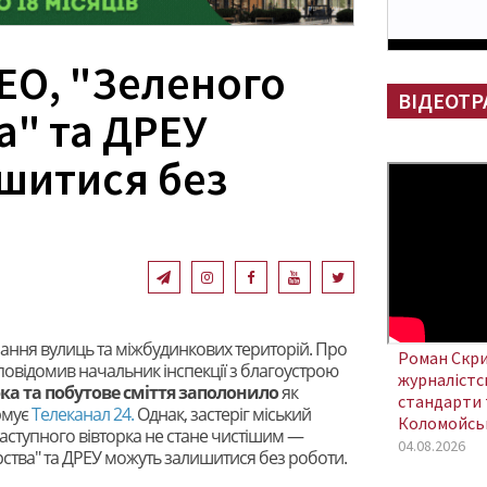
ЕО, "Зеленого
ВІДЕОТР
а" та ДРЕУ
шитися без
ання вулиць та міжбудинкових територій. Про
Роман Скри
повідомив начальник інспекції з благоустрою
журналістсь
ка та побутове сміття заполонило
як
стандарти 
ормує
Телеканал 24.
Однак, застеріг міський
Коломойсь
наступного вівторка не стане чистішим —
04.08.2026
ства" та ДРЕУ можуть залишитися без роботи.