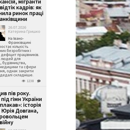
кансій, мігранти
 відтік кадрів: як
інила ринок праці
ранківщини
26.07.2026
Катерина Гришко
На Івано-
Франківщині
остає кількість
их безробітних і
дефіцит працівників.
є людей для
, будівництва,
 медицини та сфери
ня, однак закрити
є дедалі складніше.
1238
ив пів року.
під гімн України
 плакав»: історія
 Юрія Довгана,
бровольцем
війну