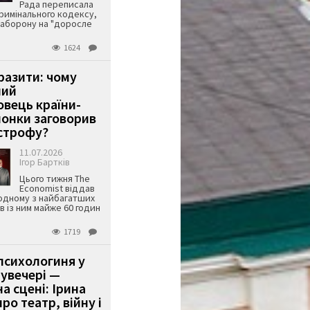
Рада переписала
римінального кодексу,
аборону на "доросле
1624
аразити: чому
ший
вець країни-
онки заговорив
строфу?
11.07.2026
Ігор Бартків
Цього тижня The
Economist віддав
одному з найбагатших
ів із ним майже 60 годин
1719
психологиня у
 увечері —
а сцені: Ірина
ро театр, війну і