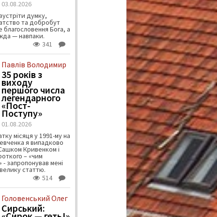
03.08.2026
зустріти думку,
атство та добробут
 благословення Бога, а
ужда — навпаки.
341
Павлів Володимир
35 років з
виходу
першого числа
легендарного
«Пост-
Поступу»
01.08.2026
тку місяця у 1991-му на
евченка я випадково
 Сашком Кривенком і
ороткого – «чим
 - запропонував мені
велику статтю.
514
Головенський Олег
Сирський:
«Сирок — геть!»