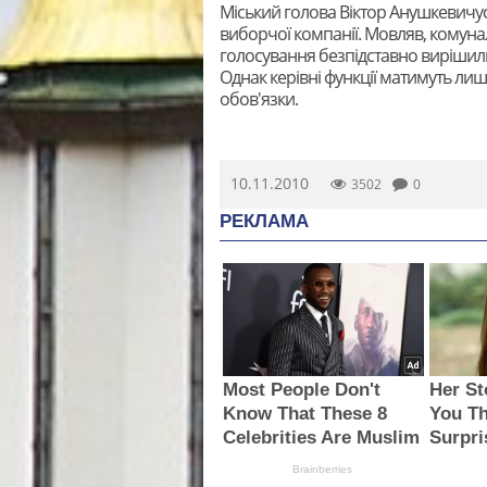
Міський голова Віктор Анушкевичус
виборчої компанії. Мовляв, комуна
голосування безпідставно вирішили
Однак керівні функції матимуть лише
обов'язки.
10.11.2010
3502
0
РЕКЛАМА
Most People Don't
Her St
Know That These 8
You Th
Celebrities Are Muslim
Surpri
Brainberries