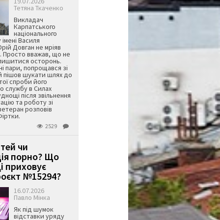
19.07.2026
Тетяна Ткаченко
Викладач
Карпатського
національного
 імені Василя
ій Довган не мріяв
. Просто вважав, що не
алишитися осторонь.
ні пари, попрощався зі
й пішов шукати шлях до
ятої спроби його
о службу в Силах
днощі після звільнення
тацію та роботу зі
ветеран розповів
Фіртки.
2529
ітей чи
ція порно? Що
і приховує
оєкт №15294?
16.07.2026
Павло Мінка
Як під шумок
відставки уряду