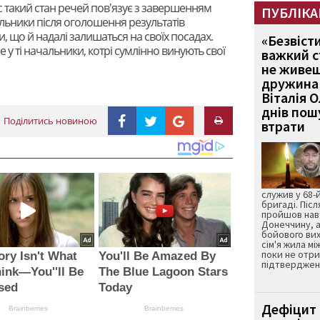
 такий стан речей пов'язує з завершенням
ПУБЛІКА
льники після оголошення результатів
, що й надалі залишаться на своїх посадах.
«Безвіст
 у ті начальники, котрі сумлінно винують свої
важкий с
не живеш
дружина 
Віталія 
днів пошу
Поділитись новиною
втрати
служив у 68-
бригаді. Післ
пройшов нав
Донеччину, а
бойового вих
сім'я жила мі
поки не отр
ory Isn't What
You'll Be Amazed By
підтвердженн
ink—You''ll Be
The Blue Lagoon Stars
sed
Today
Дефіцит 
Brainberries
Brainberries