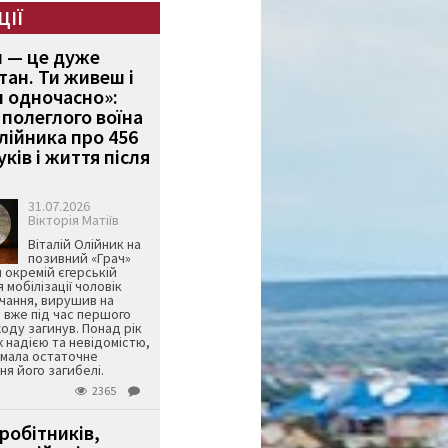
ЦІЇ
и — це дуже
тан. Ти живеш і
 одночасно»:
полеглого воїна
Олійника про 456
ків і життя після
31.07.2026
Вікторія Матіїв
Віталій Олійник на
позивний «Грач»
й окремій єгерській
я мобілізації чоловік
чання, вирушив на
 вже під час першого
оду загинув. Понад рік
ж надією та невідомістю,
имала остаточне
я його загибелі.
2365
робітників,