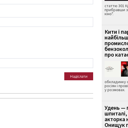
статтю 301 К
прибравши з
кіно".
Кити і п
найбіль
промисло
бензокол
про ката
Надіслати
обкладинку 
росіян і пров
у розмовах.
Удень — 
шпиталі,
акторка н
Онищук п