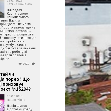
19.07.2026
Тетяна Ткаченко
Викладач
Карпатського
національного
 імені Василя
ій Довган не мріяв
. Просто вважав, що не
алишитися осторонь.
ні пари, попрощався зі
й пішов шукати шлях до
ятої спроби його
о службу в Силах
днощі після звільнення
тацію та роботу зі
ветеран розповів
Фіртки.
2601
ітей чи
ція порно? Що
і приховує
оєкт №15294?
16.07.2026
Павло Мінка
Як під шумок
відставки уряду