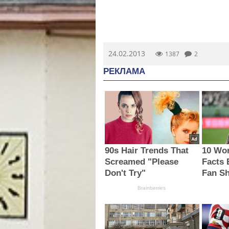
24.02.2013
1387
2
РЕКЛАМА
90s Hair Trends That
10 Wor
Screamed "Please
Facts 
Don't Try"
Fan S
Brainberries