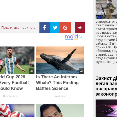
університету
Стефаника Юр
Поділитись новиною
стати героєм
має права з
Провів остан
студентами 
війська. З п'
прийняли. Пр
оборони, тру
з армії, адап
студентами 
журналістці 
ld Cup 2026
Is There An Intersex
Захист д
легаліза
Every Football
Whale? This Finding
насправд
hould Know
Baffles Science
законопр
Brainberries
Brainberries