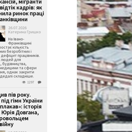
кансій, мігранти
 відтік кадрів: як
інила ринок праці
ранківщини
26.07.2026
Катерина Гришко
На Івано-
Франківщині
остає кількість
их безробітних і
дефіцит працівників.
є людей для
, будівництва,
 медицини та сфери
ня, однак закрити
є дедалі складніше.
1297
ив пів року.
під гімн України
 плакав»: історія
 Юрія Довгана,
бровольцем
війну