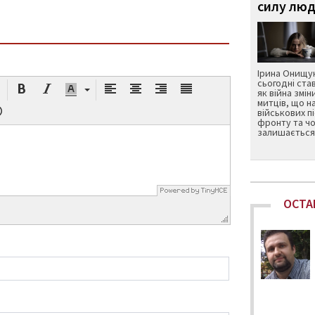
силу люд
Ірина Онищук
сьогодні ста
як війна змін
митців, що н
військових п
фронту та чо
залишається 
ОСТА