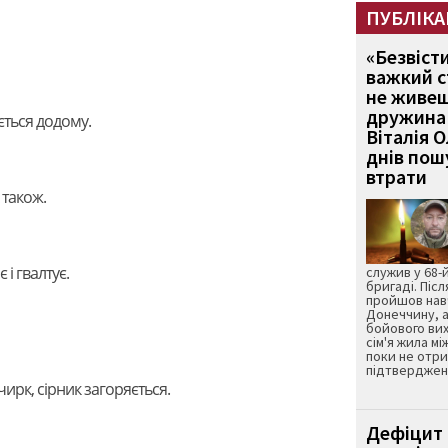
ПУБЛІКА
«Безвіст
важкий с
не живеш
дружина 
ється додому.
Віталія 
днів пошу
втрати
 також.
є і гвалтує.
служив у 68-
бригаді. Післ
пройшов нав
Донеччину, а
бойового вих
сім'я жила мі
поки не отр
підтвердженн
-чирк, сірник загоряється.
Дефіцит 