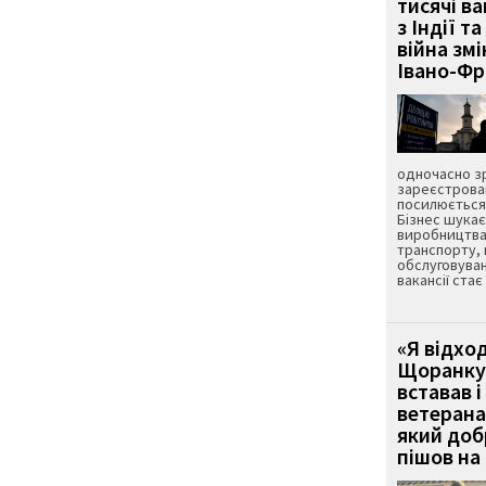
тисячі ва
з Індії та
війна зм
Івано-Ф
одночасно зр
зареєстрован
посилюється 
Бізнес шука
виробництва
транспорту,
обслуговуван
вакансії ста
«Я відход
Щоранку 
вставав і
ветерана
який до
пішов на 