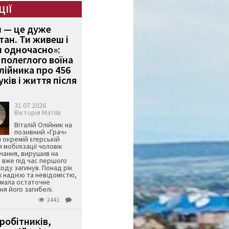
ЦІЇ
и — це дуже
тан. Ти живеш і
 одночасно»:
полеглого воїна
Олійника про 456
ків і життя після
31.07.2026
Вікторія Матіїв
Віталій Олійник на
позивний «Грач»
й окремій єгерській
я мобілізації чоловік
чання, вирушив на
 вже під час першого
оду загинув. Понад рік
ж надією та невідомістю,
имала остаточне
я його загибелі.
2441
робітників,