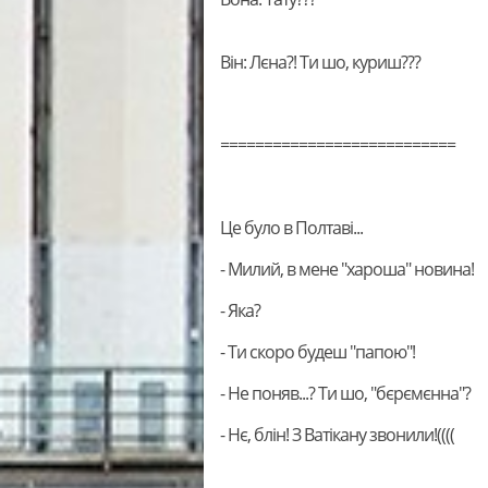
Він: Лєна?! Ти шо, куриш???
===========================
Це було в Полтаві...
- Милий, в мене "хароша" новина!
- Яка?
- Ти скоро будеш "папою"!
- Не поняв...? Ти шо, "бєрємєнна"?
- Нє, блін! З Ватікану звонили!((((