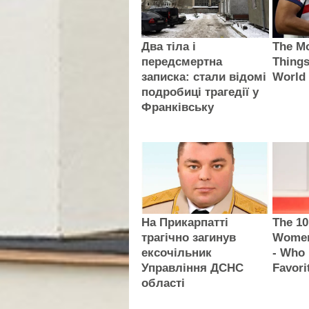
Два тіла і
The Mo
передсмертна
Things
записка: стали відомі
World
подробиці трагедії у
Франківську
На Прикарпатті
The 10
трагічно загинув
Women
ексочільник
- Who 
Управління ДСНС
Favori
області