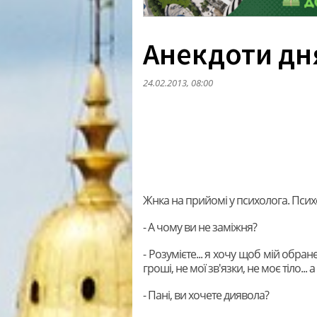
Анекдоти дн
24.02.2013, 08:00
Жнка на прийомі у психолога. Псих
- А чому ви не заміжня?
- Розумієте... я хочу щоб мій обра
гроші, не мої зв'язки, не моє тіло... 
- Пані, ви хочете диявола?