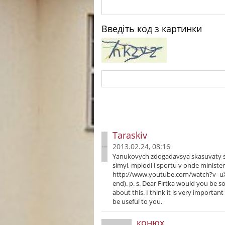
Введіть код з картинки
Taraskiv
2013.02.24, 08:16
Yanukovych zdogadavsya skasuvaty 
simyi, mplodi i sportu v onde minister
http://www.youtube.com/watch?v=uXi8
end). p. s. Dear Firtka would you be 
about this. I think it is very importan
be useful to you.
конюх