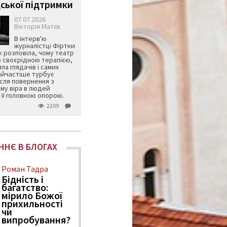
ської підтримки
07.07.2026
Вікторія Матіїв
В інтерв'ю
журналістці Фіртки
 розповіла, чому театр
в своєрідною терапією,
ила глядачів і самих
айчастіше турбує
ісля повернення з
му віра в людей
її головною опорою.
2209
ННЄ В БЛОГАХ
Роман Тадра
Бідність і
багатство:
мірило Божої
прихильності
чи
випробування?