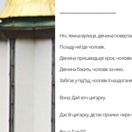
========================
Ніч, темна вулиця, дівчина поверта
Позаду неї іде чоловік.
Дівчина пришвидшує крок, чоловік
Дівчина біжить, чоловік за нею.
Забігає у під'їзд, чоловік її наздоганя
Вона: Дай хоч цигарку.
Дає їй цигарку, дістає сірники: чирк
Вона: Тату???