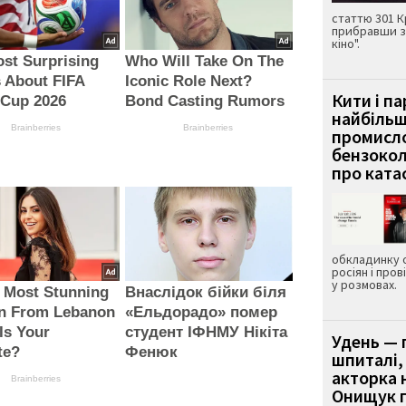
статтю 301 К
прибравши з
кіно".
st Surprising
Who Will Take On The
 About FIFA
Iconic Role Next?
Кити і п
 Cup 2026
Bond Casting Rumors
найбіль
Brainberries
Brainberries
промисло
бензокол
про ката
обкладинку 
росіян і пров
у розмовах.
 Most Stunning
Внаслідок бійки біля
 From Lebanon
«Ельдорадо» помер
Is Your
студент ІФНМУ Нікіта
Удень — 
te?
Фенюк
шпиталі,
акторка н
Brainberries
Онищук п