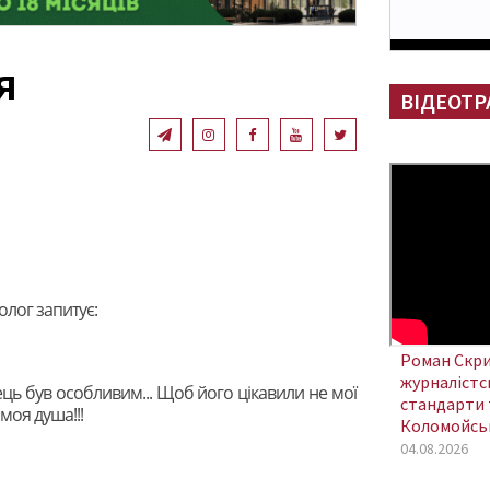
я
ВІДЕОТР
олог запитує:
Роман Скри
журналістсь
нець був особливим... Щоб його цікавили не мої
стандарти 
а моя душа!!!
Коломойсь
04.08.2026