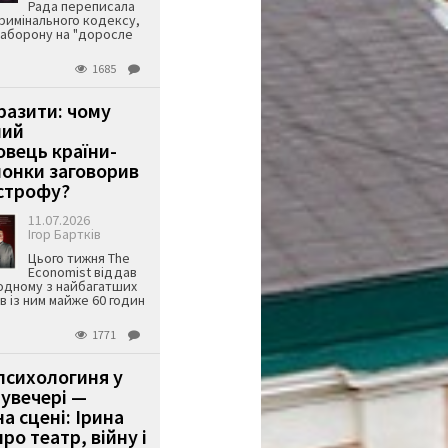
Рада переписала
римінального кодексу,
аборону на "доросле
1685
аразити: чому
ший
вець країни-
онки заговорив
строфу?
11.07.2026
Ігор Бартків
Цього тижня The
Economist віддав
одному з найбагатших
ів із ним майже 60 годин
1771
психологиня у
 увечері —
а сцені: Ірина
ро театр, війну і