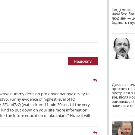
Іноді можна 
начебто баг
людини — це
бідність і н
Надіслати
Десь на поча
проспекті Ш
зустрівся з
svoye dummy decision pro obyednannya osvity ta
він, після к
stvo. Funny evidence of highest level of IQ
займаєшся?»
ZUn47zQ (watch from 11 min 30 sec. till the very
написати не
so kind to put down on your site more information
t for the future education of ukrainians? Hope it will