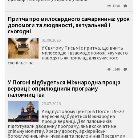
1630
Притча про милосердного самарянина: урок
допомоги та людяності, актуальний і
сьогодні
01.08.2026
У Святому Письмі є притча, що вчить
милосердю і взаємодопомозі, яку часто
наводять як приклад для сучасного
суспільства.
6140
У Погоні відбудеться Міжнародна проща
вервиці: оприлюднили програму
паломництва
25.07.2026
У відпустовому центрі в Погоні 19–20
вересня відбудеться Міжнародна
проща вервиці. Для паломників
підготували дводенну програму, яка включатиме
спільну молитву, Хресну дорогу, архієрейські
богослужіння, нічні чування та поклоніння Пресвятим