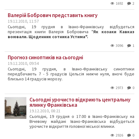
1692
2
Валерій Бобрович представить книгу
19.12.2010, 11:57
Сьогодні, 19 грудня в Івано-Франківську відбудеться
презентація книги Валерія Бобровича "
Як козаки Кавказ
воювали. Щоденник сотника Устима".
3096
1
Прогноз синоптиків на сьогодні
19.12.2010, 09:54
Сьогодні, 19 грудня, в Івано-Франківську синоптики
передбачають 7 - 5 градусів Цельсія нижче нуля, вночі буде
близько 14 градусів морозу.
2973
0
Сьогодні урочисто відкриють центральну
ялинку Франківська
19.12.2010, 08:21
Сьогодні, 19 грудня о 17.00 в Івано-Франківську на
Вічевому майдані Івано-Франківська відбудеться
урочисте відкриття головної міської ялинки.
2926
0