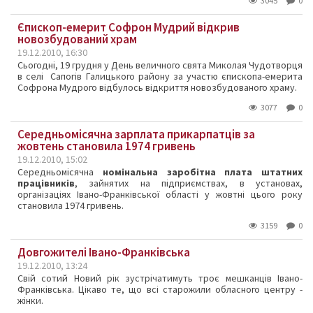
3045
0
Єпископ-емерит Софрон Мудрий відкрив
новозбудований храм
19.12.2010, 16:30
Сьогодні, 19 грудня у День величного свята Миколая Чудотворця
в селі Сапогів Галицького району за участю єпископа-емерита
Софрона Мудрого відбулось відкриття новозбудованого храму.
3077
0
Середньомісячна зарплата прикарпатців за
жовтень становила 1974 гривень
19.12.2010, 15:02
Середньомісячна
номінальна заробітна плата штатних
працівників
, зайнятих на підприємствах, в установах,
організаціях Івано-Франківської області у жовтні цього року
становила 1974 гривень.
3159
0
Довгожителі Івано-Франківська
19.12.2010, 13:24
Свій сотий Новий рік зустрічатимуть троє мешканців Івано-
Франківська. Цікаво те, що всі старожили обласного центру -
жінки.