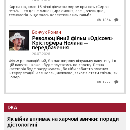
Картинка, коли 16-річні дівчатка хором кричать «Сирок –
геть!» — то це не лише щира емоція, але і, очевидно,
технологія. А ще якась колективна нам ганьба.
1854
Бончук Роман
Революційний фільм «Одіссея»
Крістофера Нолана —
передбачення
20.07.2026
Фільм революційний, бо має широку візуальну павутину. І в
цій павутині кожен буде плутатись по-своєму. Певна
категорія буде засуджувати, бо ніби забагато власних
інтерпретацій. Але Нолан, можливо, захотів стати сліпим, як
Гомер.
1227
ЇЖА
Як війна впливає на харчові звички: поради
дієтологині