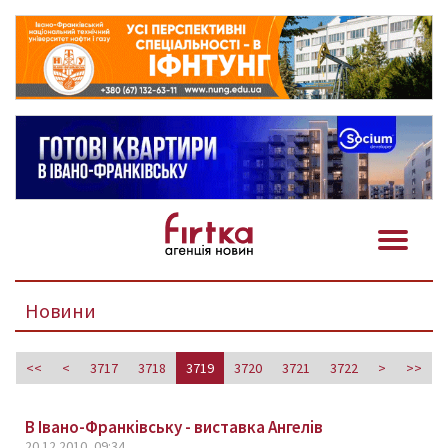
Новини
<<
<
3717
3718
3719
3720
3721
3722
>
>>
В Івано-Франківську - виставка Ангелів
20.12.2010, 09:34