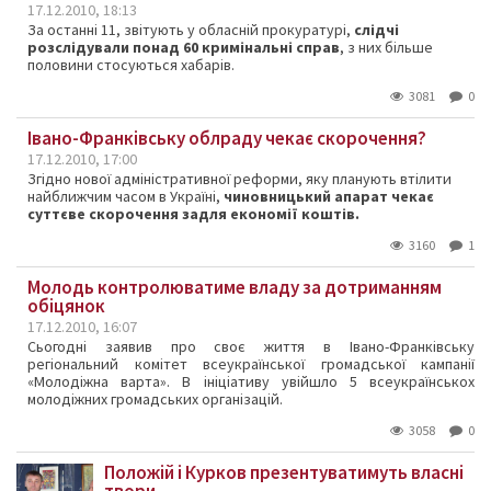
17.12.2010, 18:13
За останні 11, звітують у обласній прокуратурі,
слідчі
розслідували понад 60 кримінальні справ
, з них більше
половини стосуються хабарів.
3081
0
Івано-Франківську облраду чекає скорочення?
17.12.2010, 17:00
Згідно нової адміністративної реформи, яку планують втілити
найближчим часом в Україні,
чиновницький апарат чекає
суттєве скорочення задля економії коштів.
3160
1
Молодь контролюватиме владу за дотриманням
обіцянок
17.12.2010, 16:07
Сьогодні заявив про своє життя в Івано-Франківську
регіональний комітет всеукраїнської громадської кампанії
«Молодіжна варта». В ініціативу увійшло 5 всеукраїнськох
молодіжних громадських організацій.
3058
0
Положій і Курков презентуватимуть власні