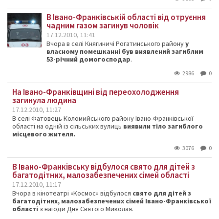
В Івано-Франківській області від отруєння
чадним газом загинув чоловік
17.12.2010, 11:41
Вчора в селі Княгиничі Рогатинського району
у
власному помешканні був виявлений загиблим
53-річний домогосподар
.
2986
0
Hа Івано-Франківщині від переохолодження
загинула людина
17.12.2010, 11:27
В селі Фатовець Коломийського району Івано-Франківської
області на одній із сільських вулиць
виявили тіло загиблого
місцевого жителя.
3076
0
В Івано-Франківську відбулося свято для дітей з
багатодітних, малозабезпечених сімей області
17.12.2010, 11:17
Вчора в кінотеатрі «Космос» відбулося
свято для дітей з
багатодітних, малозабезпечених сімей Івано-Франківської
області
з нагоди Дня Святого Миколая.