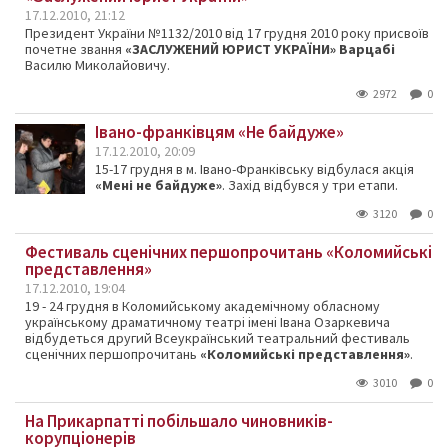
17.12.2010, 21:12
Президент України №1132/2010 від 17 грудня 2010 року присвоїв
почетне звання
«ЗАСЛУЖЕНИЙ ЮРИСТ УКРАЇНИ» Варцабі
Василю Миколайовичу.
2972
0
Івано-франківцям «Не байдуже»
17.12.2010, 20:09
15-17 грудня в м. Івано-Франківську відбулася акція
«Мені не байдуже»
. Захід відбувся у три етапи.
3120
0
Фестиваль сценічних першопрочитань «Коломийські
представлення»
17.12.2010, 19:04
19 - 24 грудня в Коломийському академічному обласному
українському драматичному театрі імені Івана Озаркевича
відбудеться другий Всеукраїнський театральний фестиваль
сценічних першопрочитань
«Коломийські представлення»
.
3010
0
На Прикарпатті побільшало чиновників-
корупціонерів