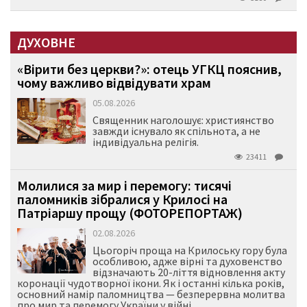
ДУХОВНЕ
«Вірити без церкви?»: отець УГКЦ пояснив,
чому важливо відвідувати храм
05.08.2026
Священник наголошує: християнство
завжди існувало як спільнота, а не
індивідуальна релігія.
23411
Молилися за мир і перемогу: тисячі
паломників зібралися у Крилосі на
Патріаршу прощу (ФОТОРЕПОРТАЖ)
02.08.2026
Цьогоріч проща на Крилоську гору була
особливою, адже вірні та духовенство
відзначають 20-ліття відновлення акту
коронації чудотворної ікони. Як і останні кілька років,
основний намір паломництва — безперервна молитва
про мир та перемогу України у війні.