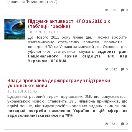
(колишня "Криворіжсталь")
3025
0
Підсумки активності НЛО за 2010 рік
(таблиці і графіки)
18.12.2010, 12:10
До Нового 2011 року лічені дні. І можна зробити
узагальнюючу статистику польотів, прольотів і
посадок НЛО на Україні за минулий рік. Основою для
уфологічної статистики служать
відкриті дані
Національного архіву свідоцтв НЛО над
Україною - UFOBUA.
3012
0
Влада провалила держпрограму з підтримки
української мови
18.12.2010, 11:45
Щоденний разовий тираж друкованих ЗМІ, що випускаються
українською мовою, становить 18,5 мільйона примірників, що
вдвічі менше, ніж тираж російськомовних видань. аким чином,
читацькі потреби населення України в цій сфері не
задовольняються майже на 78%.
1831
0