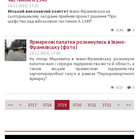
16.12.2010, 17:31
Міський виконавчий комітет
Івано-Франківська на
сьогоднішньому засіданні прийняв проект рішення "Про
шефство над військовою частиною А 1349".
3146
0
Ярмаркові палатки розкинулись в Івано-
Франківську (фото)
16.12.2010, 17:05
На площі Міцкевича в Івано-Франківську розкинули
палатки малі і середні підприємства міста й області, а
також місцеві промислові підприємства
харчопереробної галузі в рамках "Передноворічного
ярмарку".
3227
0
<<
<
3717
3718
3719
3720
3721
3722
>
>>