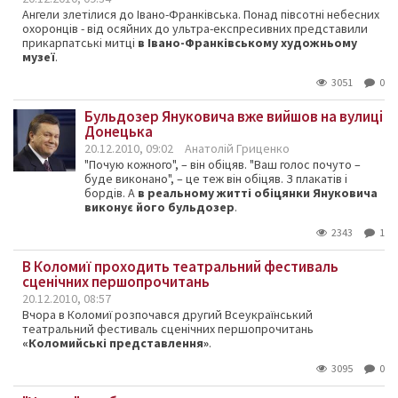
Ангели злетілися до Івано-Франківська. Понад півсотні небесних
охоронців - від осяйних до ультра-експресивних представили
прикарпатські митці
в Івано-Франківському художньому
музеї
.
3051
0
Бульдозер Януковича вже вийшов на вулиці
Донецька
20.12.2010, 09:02
Анатолій Гриценко
"Почую кожного", – він обіцяв. "Ваш голос почуто –
буде виконано", – це теж він обіцяв. З плакатів і
бордів. А
в реальному житті обіцянки Януковича
виконує його бульдозер
.
2343
1
B Коломиї проходить театральний фестиваль
сценічних першопрочитань
20.12.2010, 08:57
Вчора в Коломиї розпочався другий Всеукраїнський
театральний фестиваль сценічних першопрочитань
«Коломийські представлення»
.
3095
0