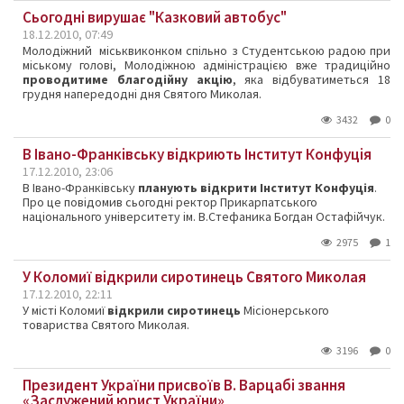
Сьогодні вирушає "Казковий автобус"
18.12.2010, 07:49
Молодіжний міськвиконком спільно з Студентською радою при
міському голові, Молодіжною адміністрацією вже традиційно
проводитиме благодійну акцію
, яка відбуватиметься 18
грудня напередодні дня Святого Миколая.
3432
0
В Івано-Франківську відкриють Інститут Конфуція
17.12.2010, 23:06
В Івано-Франківську
планують відкрити Інститут Конфуція
.
Про це повідомив сьогодні ректор Прикарпатського
національного університету ім. В.Стефаника Богдан Остафійчук.
2975
1
У Коломиї відкрили сиротинець Святого Миколая
17.12.2010, 22:11
У місті Коломиї
відкрили cиротинець
Місіонерського
товариства Святого Миколая.
3196
0
Президент України присвоїв В. Варцабі звання
«Заслужений юрист України»