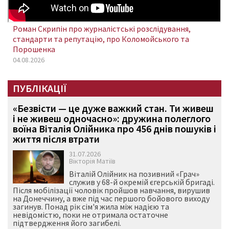
Роман Скрипін про журналістські розслідування,
стандарти та репутацію, про Коломойського та
Порошенка
04.08.2026
ПУБЛІКАЦІЇ
«Безвісти — це дуже важкий стан. Ти живеш
і не живеш одночасно»: дружина полеглого
воїна Віталія Олійника про 456 днів пошуків і
життя після втрати
31.07.2026
Вікторія Матіїв
Віталій Олійник на позивний «Грач»
служив у 68-й окремій єгерській бригаді.
Після мобілізації чоловік пройшов навчання, вирушив
на Донеччину, а вже під час першого бойового виходу
загинув. Понад рік сім'я жила між надією та
невідомістю, поки не отримала остаточне
підтвердження його загибелі.