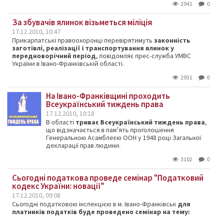
2941
0
За збувачів ялинок візьметься міліція
17.12.2010, 10:47
Прикарпатські правоохоронці перевірятимуть
законність
заготівлі, реалізації і транспортування ялинок у
передноворічний період
, повідомляє прес-служба УМВС
України в Івано-Франківській області.
2931
0
Hа Івано-Франківщині проходить
Всеукраїнський тиждень права
17.12.2010, 10:18
В області
триває Всеукраїнський тиждень права
,
що відзначається в пам’ять проголошення
Генеральною Асамблеєю ООН у 1948 році Загальної
декларації прав людини.
3102
0
Сьогодні податкова проведе семінар "Податковий
кодекс України: новації"
17.12.2010, 09:08
Сьогодні податковою інспекцією в м. Івано-Франківськ
для
платників податків буде проведено семінар на тему: