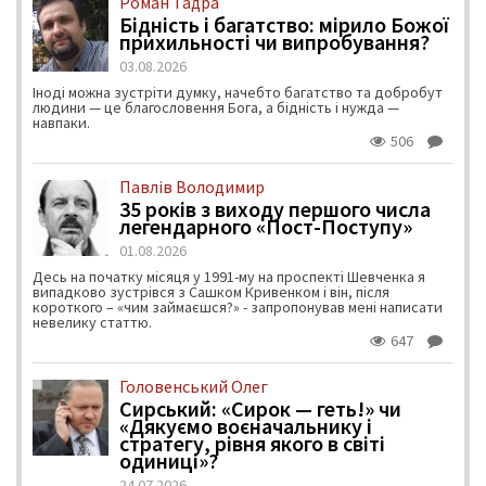
Роман Тадра
Бідність і багатство: мірило Божої
прихильності чи випробування?
03.08.2026
Іноді можна зустріти думку, начебто багатство та добробут
людини — це благословення Бога, а бідність і нужда —
навпаки.
506
Павлів Володимир
35 років з виходу першого числа
легендарного «Пост-Поступу»
01.08.2026
Десь на початку місяця у 1991-му на проспекті Шевченка я
випадково зустрівся з Сашком Кривенком і він, після
короткого – «чим займаєшся?» - запропонував мені написати
невелику статтю.
647
Головенський Олег
Сирський: «Сирок — геть!» чи
«Дякуємо воєначальнику і
стратегу, рівня якого в світі
одиниці»?
24.07.2026