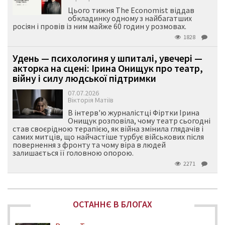
Цього тижня The Economist віддав
обкладинку одному з найбагатших
росіян і провів із ним майже 60 годин у розмовах.
1828
Удень — психологиня у шпиталі, увечері —
акторка на сцені: Ірина Онищук про театр,
війну і силу людської підтримки
07.07.2026
Вікторія Матіїв
В інтерв'ю журналістці Фіртки Ірина
Онищук розповіла, чому театр сьогодні
став своєрідною терапією, як війна змінила глядачів і
самих митців, що найчастіше турбує військових після
повернення з фронту та чому віра в людей
залишається її головною опорою.
2271
ОСТАННЄ В БЛОГАХ