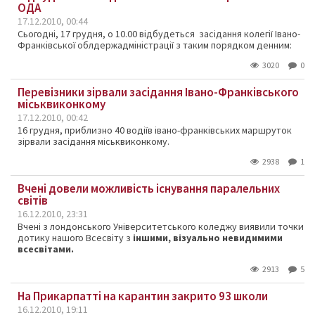
ОДА
17.12.2010, 00:44
Сьогодні, 17 грудня, о 10.00 відбудеться засідання колегії Івано-
Франківської облдержадміністрації з таким порядком денним:
3020
0
Перевізники зірвали засідання Івано-Франківського
міськвиконкому
17.12.2010, 00:42
16 грудня, приблизно 40 водіїв івано-франківських маршруток
зірвали засідання міськвиконкому.
2938
1
Вчені довели можливість існування паралельних
світів
16.12.2010, 23:31
Вчені з лондонського Університетського коледжу виявили точки
дотику нашого Всесвіту з
іншими, візуально невидимими
всесвітами.
2913
5
На Прикарпатті на карантин закрито 93 школи
16.12.2010, 19:11