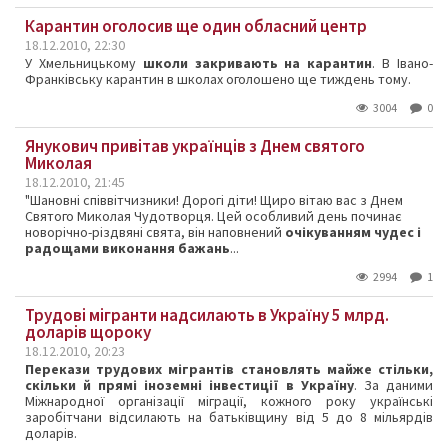
Карантин оголосив ще один обласний центр
18.12.2010, 22:30
У Хмельницькому
школи закривають на карантин
. В Івано-
Франківську карантин в школах оголошено ще тиждень тому.
3004
0
Янукович привітав українців з Днем святого
Миколая
18.12.2010, 21:45
"Шановні співвітчизники! Дорогі діти! Щиро вітаю вас з Днем
Святого Миколая Чудотворця. Цей особливий день починає
новорічно-різдвяні свята, він наповнений
очікуванням чудес і
радощами виконання бажань
...
2994
1
Трудові мігранти надсилають в Україну 5 млрд.
доларів щороку
18.12.2010, 20:23
Перекази трудових мігрантів становлять майже стільки,
скільки й прямі іноземні інвестиції в Україну
. За даними
Міжнародної організації міграції, кожного року українські
заробітчани відсилають на батьківщину від 5 до 8 мільярдів
доларів.