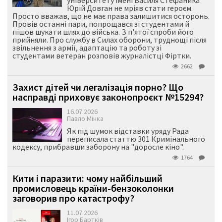
університету імені Василя Стефаника
Юрій Довган не мріяв стати героєм.
Просто вважав, що не має права залишитися осторонь.
Провів останні пари, попрощався зі студентами й
пішов шукати шлях до війська. З п'ятої спроби його
прийняли. Про службу в Силах оборони, труднощі після
звільнення з армії, адаптацію та роботу зі
студентами ветеран розповів журналістці Фіртки.
2662
Захист дітей чи легалізація порно? Що
насправді приховує законопроєкт №15294?
16.07.2026
Павло Мінка
Як під шумок відставки уряду Рада
переписала статтю 301 Кримінального
кодексу, прибравши заборону на "доросле кіно".
1764
Кити і паразити: чому найбільший
промисловець країни-бензоколонки
заговорив про катастрофу?
11.07.2026
Ігор Бартків