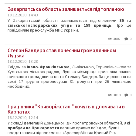
Закарпатська область залишається підтопленою
18.12.2010, 14:43
У Закарпатській області залишаються підтопленими
35 га
сільськогосподарських угідь та 159 криниць
. Про це
повідомляє прес-служба МНС України.
3002
0
Степан Бандера став почесним громадянином
Луцька
18.12.2010, 13:28
Слідом за
Івано-Франківською
, Львівською, Тернопільською та
Хустською міською радою, Луцька міськрада присвоїла звання
почесного громадянина міста Степану Бандері. За це рішення на
сесії 17 грудня проголосував 31 депутат при 26 мінімально
необхідних.
3018
0
Працівники "Криворіжсталі" хочуть відпочивати в
Карпатах
18.12.2010, 12:14
У складі делегацій Донецької і Дніпропетровської областей,
які
прибули на Прикарпаття
першим прямим поїздом, були і
представники підприємства «АрселорМіттал Кривий Ріг»