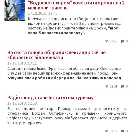
"Водоекотехпром" хоче взяти кредит на 2
мільйони гривень
17.12.2010, 13:45
Комунальне підприємство «Водоекотехпром» хоче
відкрити кредитну лінію на 2 мільйони гривень під
заставу майнових прав терміном на 2 роки,
"щоб
хоча б виплатити зарплату".
3091
0
На свята голова облради Олександр Сич не
збирається відпочивати
17.12.2010, 13:21
Сьогодні голова Івано-Франківської обласної ради Олександр
Сич дав свою першу прес-конференцію на новій посаді.
Він
озвучив план роботи облради на кілька тижнів наперед.
2964
0
Радіозавод стане Інститутом туризму
17.12.2010, 12:59
Як повідомив ректор Прикарпатського університету ім.
Стефаника Богдан Остафійчук, в прміщенні колишнього
Радіозаводу наступного року відбудеться урочисте відкриття
Інституту туризму.
3105
0