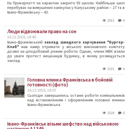
На Прикарпатті на карантин закрито 93 школи. Найбільше шкіл
перебуває на вимушених канікулах у Калуському районі – 27 та в
Івано-Франківську – 43.
2921
0
Люди відвоювали право на сон
16.12.2010, 18:40
Івано-франківський
заклад швидкого харчування "Бургер-
Клаб"
мав намір отримати у міського виконавчого комітету
дозвіл на цілодобовий режим роботи. Однак, члени МВК взяли
до уваги протест мешканців будинку, в якому розміщується
заклад.
3131
4
Головна ялинка Франківська в бойовій
готовності (фото)
16.12.2010, 18:07
Сьогодні завершились останні роботи комінальників
над встановленням і оформленням головної ялинки
Івано-Франківська.
3226
0
Івано-Франківськ візьме шефство над військовою
частиною А 1349