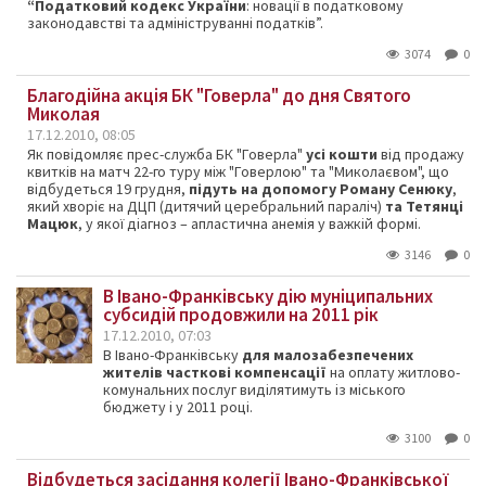
“Податковий кодекс України
: новації в податковому
законодавстві та адмініструванні податків”.
3074
0
Благодійна акція БК "Говерла" до дня Святого
Миколая
17.12.2010, 08:05
Як повідомляє прес-служба БК "Говерла"
усі кошти
від продажу
квитків на матч 22-го туру між "Говерлою" та "Миколаєвом", що
відбудеться 19 грудня,
підуть на допомогу Роману Сенюку
,
який хворіє на ДЦП (дитячий церебральний параліч)
та Тетянці
Мацюк
, у якої діагноз – апластична анемія у важкій формі.
3146
0
В Івано-Франківську дію муніципальних
субсидій продовжили на 2011 рік
17.12.2010, 07:03
В Івано-Франківську
для малозабезпечених
жителів часткові компенсації
на оплату житлово-
комунальних послуг виділятимуть із міського
бюджету і у 2011 році.
3100
0
Відбудеться засідання колегії Івано-Франківської