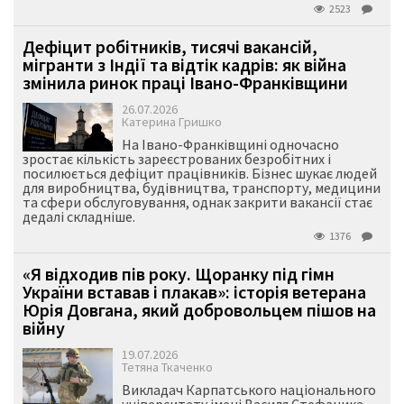
2523
Дефіцит робітників, тисячі вакансій,
мігранти з Індії та відтік кадрів: як війна
змінила ринок праці Івано-Франківщини
26.07.2026
Катерина Гришко
На Івано-Франківщині одночасно
зростає кількість зареєстрованих безробітних і
посилюється дефіцит працівників. Бізнес шукає людей
для виробництва, будівництва, транспорту, медицини
та сфери обслуговування, однак закрити вакансії стає
дедалі складніше.
1376
«Я відходив пів року. Щоранку під гімн
України вставав і плакав»: історія ветерана
Юрія Довгана, який добровольцем пішов на
війну
19.07.2026
Тетяна Ткаченко
Викладач Карпатського національного