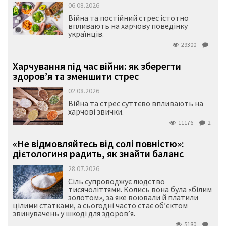
06.08.2026
Війна та постійний стрес істотно
впливають на харчову поведінку
українців.
29300
Харчування під час війни: як зберегти
здоров’я та зменшити стрес
02.08.2026
Війна та стрес суттєво впливають на
харчові звички.
11176
2
«Не відмовляйтесь від солі повністю»:
дієтологиня радить, як знайти баланс
28.07.2026
Сіль супроводжує людство
тисячоліттями. Колись вона була «білим
золотом», за яке воювали й платили
цілими статками, а сьогодні часто стає об’єктом
звинувачень у шкоді для здоров’я.
5180