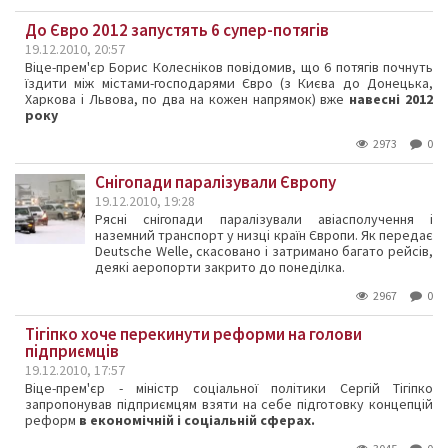
До Євро 2012 запустять 6 супер-потягів
19.12.2010, 20:57
Віце-прем'єр Борис Колесніков повідомив, що 6 потягів почнуть
їздити між містами-господарями Євро (з Києва до Донецька,
Харкова і Львова, по два на кожен напрямок) вже
навесні 2012
року
2973
0
Снігопади паралізували Європу
19.12.2010, 19:28
Рясні снігопади паралізували авіасполучення і
наземний транспорт у низці країн Європи. Як передає
Deutsche Welle, скасовано і затримано багато рейсів,
деякі аеропорти закрито до понеділка.
2967
0
Тігіпко хоче перекинути реформи на голови
підприємців
19.12.2010, 17:57
Віце-прем'єр - міністр соціальної політики Сергій Тігіпко
запропонував підприємцям взяти на себе підготовку концепцій
реформ
в економічній і соціальній сферах.