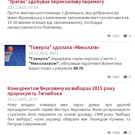
"Ураган" здобуває переконливу перемогу
20.12.2010, 07:54
Проти аматорської команди з Донецька, яка добралася до
Івано-Франківська з невеликим запізненням (матч розпочався на
15-20 хвилин пізніше від запланованого), господарі
налаштувалися по-бойовому.
2921
0
"Говерла" здолала «Миколаїв»
20.12.2010, 06:51
"Говерла"
перервала серію поразок у матчі з
"Миколаєвом"
, обігравши підопічних Валентина
Берестнєва з рахунком
88:78
.
3081
0
Конкурентом Януковичу на виборах 2015 року
пророкують Тягнибока
19.12.2010, 22:27
Нова владна команда вже зараз думає про другий
президентський термін Віктора Януковича. Вони розраховують
стратегію його перемоги на основі досвіду 1999 року "вибору
без вибору", коли українці обирали між Леонідом Кучмою та
Петром Симоненком.
2906
0