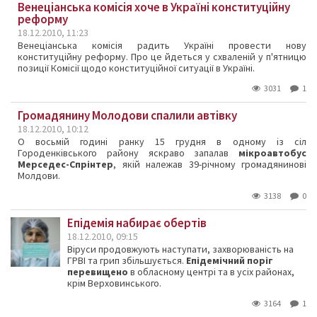
Венеціанська комісія хоче в Україні конституційну
реформу
18.12.2010, 11:23
Венеціанська комісія радить Україні провести нову
конституційну реформу. Про це йдеться у схваленій у п'ятницю
позиції Комісії щодо конституційної ситуації в Україні.
3031
1
Громадянину Молодови спалили автівку
18.12.2010, 10:12
О восьмій годині ранку 15 грудня в одному із сіл
Городенківського району яскраво запалав
мікроавтобус
Мерседес-Спрінтер
, якій належав 39-річному громадянинові
Молдови.
3138
0
Епідемія набирає обертів
18.12.2010, 09:15
Віруси продовжують наступати, захворюваність на
ГРВІ та грип збільшується.
Епідемічний поріг
перевищено
в обласному центрі та в усіх районах,
крім Верховинського.
3164
1