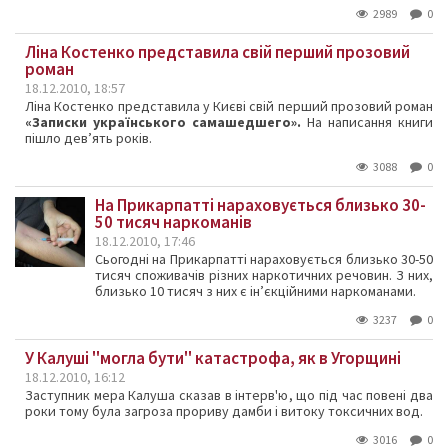
2989
0
Ліна Костенко представила свій перший прозовий
роман
18.12.2010, 18:57
Ліна Костенко представила у Києві свій перший прозовий роман
«Записки українського самашедшего».
На написання книги
пішло дев’ять років.
3088
0
На Прикарпатті нараховується близько 30-
50 тисяч наркоманів
18.12.2010, 17:46
Сьогодні на Прикарпатті нараховується близько 30-50
тисяч споживачів різних наркотичних речовин. З них,
близько 10 тисяч з них є ін’єкційними наркоманами.
3237
0
У Калуші ''могла бути'' катастрофа, як в Угорщині
18.12.2010, 16:12
Заступник мера Калуша сказав в інтерв'ю, що під час повені два
роки тому була загроза прориву дамби і витоку токсичних вод.
3016
0