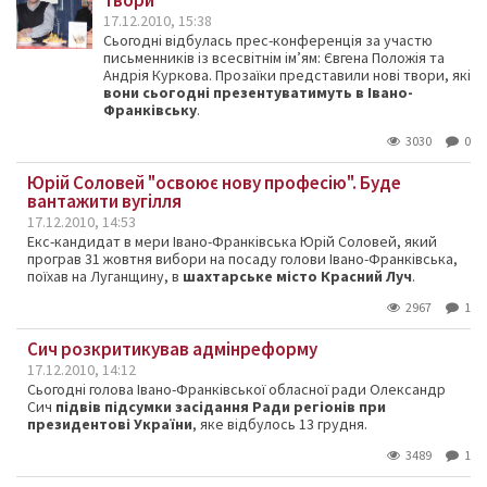
твори
17.12.2010, 15:38
Сьогодні відбулась прес-конференція за участю
письменників із всесвітнім ім’ям: Євгена Положія та
Андрія Куркова. Прозаїки представили нові твори, які
вони сьогодні презентуватимуть в Івано-
Франківську
.
3030
0
Юрій Соловей "освоює нову професію". Буде
вантажити вугілля
17.12.2010, 14:53
Екс-кандидат в мери Івано-Франківська Юрій Соловей, який
програв 31 жовтня вибори на посаду голови Івано-Франківська,
поїхав на Луганщину, в
шахтарське місто Красний Луч
.
2967
1
Сич розкритикував адмінреформу
17.12.2010, 14:12
Сьогодні голова Івано-Франківської обласної ради Олександр
Сич
підвів підсумки засідання Ради регіонів при
президентові України
, яке відбулось 13 грудня.
3489
1