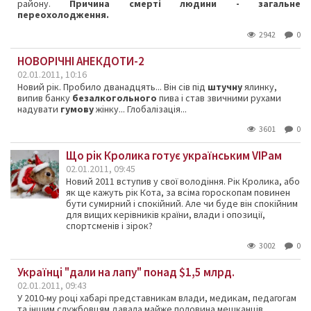
району.
Причина смерті людини - загальне
переохолодження.
2942
0
НОВОРІЧНІ АНЕКДОТИ-2
02.01.2011, 10:16
Новий рік. Пробило дванадцять... Він сів під
штучну
ялинку,
випив банку
безалкогольного
пива і став звичними рухами
надувати
гумову
жінку... Глобалізація...
3601
0
Що рік Кролика готує українським VIPам
02.01.2011, 09:45
Новий 2011 вступив у свої володіння. Рік Кролика, або
як ще кажуть рік Кота, за всіма гороскопам повинен
бути сумирний і спокійний. Але чи буде він спокійним
для вищих керівників країни, влади і опозиції,
спортсменів і зірок?
3002
0
Українці "дали на лапу" понад $1,5 млрд.
02.01.2011, 09:43
У 2010-му році хабарі представникам влади, медикам, педагогам
та іншим службовцям давала майже половина мешканців