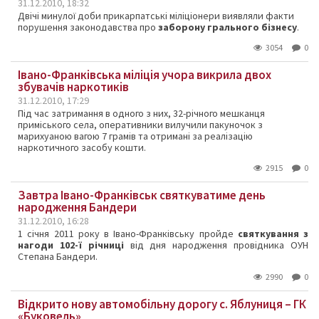
31.12.2010, 18:32
Двічі минулої доби прикарпатські міліціонери виявляли факти
порушення законодавства про
заборону грального бізнесу
.
3054
0
Івано-Франківська міліція учора викрила двох
збувачів наркотиків
31.12.2010, 17:29
Під час затримання в одного з них, 32-річного мешканця
приміського села, оперативники вилучили пакуночок з
марихуаною вагою 7 грамів та отримані за реалізацію
наркотичного засобу кошти.
2915
0
Завтра Івано-Франківськ святкуватиме день
народження Бандери
31.12.2010, 16:28
1 січня 2011 року в Івано-Франківську пройде
святкування з
нагоди 102-ї річниці
від дня народження провідника ОУН
Степана Бандери.
2990
0
Відкрито нову автомобільну дорогу с. Яблуниця – ГК
«Буковель»