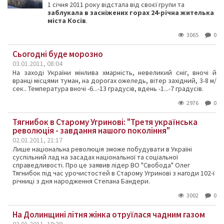
1 січня 2011 року відстала від своєї групи та
заблукала в засніжених горах 24-річна жителька
міста Косів
.
3065
0
Сьогодні буде морозно
03.01.2011, 08:04
На заході України мінлива хмарність, невеликий сніг, вночі й
вранці місцями туман, на дорогах ожеледь, вітер західний, 3-8 м/
сек.. Температура вночі -6...-13 градусів, вдень -1...-7 градусів.
2976
0
Тягнибок в Старому Угринові: "Третя українська
революція - завдання нашого покоління"
02.01.2011, 21:17
Лише національна революція зможе побудувати в Україні
суспільний лад на засадах національної та соціальної
справедливості. Про це заявив лідер ВО "Свобода" Олег
Тягнибок під час урочистостей в Старому Угринові з нагоди 102-ї
річниці з дня народження Степана Бандери.
3002
0
На Долинщині літня жінка отруїлася чадним газом