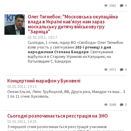
2962
0
Олег Тягнибок: "Московська окупаційна
влада в Україні нав'язує нам зараз
москальську дитячу військову гру
"Зарніца"
01.01.2011, 19:17
Сьогодні, 1 січня, лідер ВО «Свобода» Олег Тягнибок
взяв участь у святкуванні
102-ї річниці з дня
народження Степана Бандери
. Святкування
відбулося в Старому Угринові на Калущині, на
батьківщині С. Бандери.
3472
0
Концертний марафон у Буковелі
01.01.2011, 19:13
Океан Ельзи, Ляпіс Трубєцкой, ВВ, Друга ріка, Мандри та інші... З
1 по 11 січня. Буковель.
3048
0
Сьогодні розпочинається реєстрація на ЗНО
01.01.2011, 14:25
З першого січня розпочинається реєстрація учасників