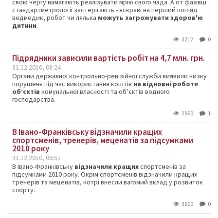
свою чергу намагають реалізувати мрію свого чада. А от фахівці
стандартметрології застерігають - яскраві на перший погляд
ведмедик, робот чи лялька
можуть загрожувати здоров'ю
дитини
.
3212
0
Підрядники зависили вартість робіт на 4,7 млн. грн.
31.12.2010, 08:24
Органи державної контрольно-ревізійної служби виявили низку
порушень під час використання коштів
на відновні роботи
об’єктів
комунальної власності та об’єктів водного
господарства.
2960
1
В Івано-Франківську відзначили кращих
спортсменів, тренерів, меценатів за підсумками
2010 року
31.12.2010, 06:51
В Івано-Франківську
відзначили кращих
спортсменів за
підсумками 2010 року. Окрім спортсменів відзначили кращих
тренерів та меценатів, котрі внесли вагомий вклад у розвиток
спорту.
3600
0