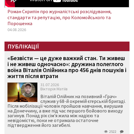
Роман Скрипін про журналістські розслідування,
стандарти та репутацію, про Коломойського та
Порошенка
04.08.2026
ПУБЛІКАЦІЇ
«Безвісти — це дуже важкий стан. Ти живеш
і не живеш одночасно»: дружина полеглого
воїна Віталія Олійника про 456 днів пошуків і
життя після втрати
31.07.2026
Вікторія Матіїв
Віталій Олійник на позивний «Грач»
служив у 68-й окремій єгерській бригаді.
Після мобілізації чоловік пройшов навчання, вирушив
на Донеччину, а вже під час першого бойового виходу
загинув. Понад рік сім'я жила між надією та
невідомістю, поки не отримала остаточне
підтвердження його загибелі.
2522