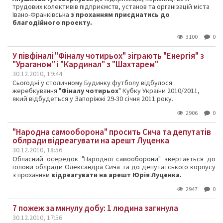
трудових колективів підприємств, установ та організацій міста
Івано-Франківська
з проханням приєднатись до
благодійного проекту.
3100
0
У півфіналі "Фіналу чотирьох" зіграють "Енергія" з
"Ураганом" і "Кардинал" з "Шахтарем"
30.12.2010, 19:44
Сьогодні у столичному Будинку футболу відбулося
жеребкування "
Фіналу чотирьох
" Кубку України 2010/2011,
який відбудеться у Запоріжжі 29-30 січня 2011 року.
2906
0
"Народна самооборона" просить Сича та депутатів
облради відреагувати на арешт Луценка
30.12.2010, 18:56
Обласний осередок "Народної самооборони" звертається до
голови облради Олександра Сича та до депутатського корпусу
з проханням
відреагувати на арешт Юрія Луценка.
2947
0
7 пожеж за минулу добу: 1 людина загинула
30.12.2010, 17:56