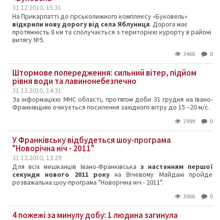
31.12.2010, 15:31
На Прикарпатті до гірськолижного комплексу «Буковель»
відкрили нову дорогу від села Яблуниця
. Дорога має
протяжність 8 км та сполучається з територією курорту в районі
витягу №5.
3466
0
Штормове попередження: сильний вітер, підйом
рівня води та лавинонебезпечно
31.12.2010, 14:31
За інформацією МНС області, протягом доби 31 грудня на Івано-
Франківщині очікується посилення західного вітру до 15 –20 м/с.
2999
0
У Франківську відбудеться шоу-програма
"Новорічна ніч - 2011"
31.12.2010, 13:29
Для всіх мешканців Івано-Франківська
з настанням першої
секунди нового 2011 року
на Вічевому Майдані пройде
розважальна шоу-програма "Новорічна ніч - 2011".
3066
0
4 пожежі за минулу добу: 1 людина загинула