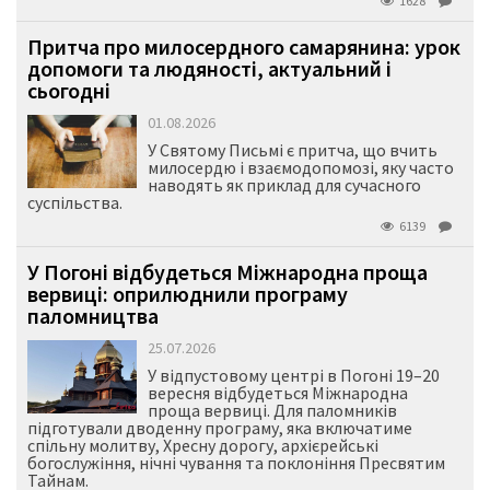
1628
Притча про милосердного самарянина: урок
допомоги та людяності, актуальний і
сьогодні
01.08.2026
У Святому Письмі є притча, що вчить
милосердю і взаємодопомозі, яку часто
наводять як приклад для сучасного
суспільства.
6139
У Погоні відбудеться Міжнародна проща
вервиці: оприлюднили програму
паломництва
25.07.2026
У відпустовому центрі в Погоні 19–20
вересня відбудеться Міжнародна
проща вервиці. Для паломників
підготували дводенну програму, яка включатиме
спільну молитву, Хресну дорогу, архієрейські
богослужіння, нічні чування та поклоніння Пресвятим
Тайнам.