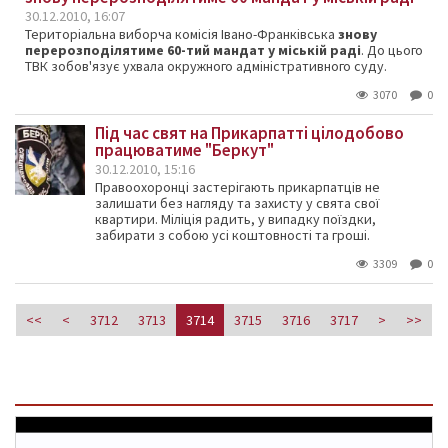
30.12.2010, 16:07
Територіальна виборча комісія Івано-Франківська
знову
перерозподілятиме 60-тий мандат
у міській раді
. До цього
ТВК зобов'язує ухвала окружного адміністративного суду.
3070
0
Під час свят на Прикарпатті цілодобово
працюватиме "Беркут"
30.12.2010, 15:16
Правоохоронці застерігають прикарпатців не
залишати без нагляду та захисту у свята свої
квартири. Міліція радить, у випадку поїздки,
забирати з собою усі коштовності та гроші.
3309
0
<<
<
3712
3713
3714
3715
3716
3717
>
>>