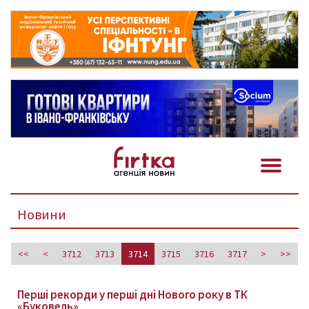
Новини
<<
<
3712
3713
3714
3715
3716
3717
>
>>
Перші рекорди у перші дні Нового року в ТК
«Буковель»