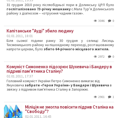
02.01.2011, 19:39
31 грудня 2010 року післяобідньої пори в Долинську ЦРЛ було
госпіталізовано 73-річну мешканку
с.Мала Тур’я Долинського
району з діагнозом – «отруєння чадним газом».
3046
0
Капітанське "Ауді" збило людину
02.01.2011, 18:01
Біля сьомої години ранку 30 грудня у селищі Лисець
Тисменицького району на пішохідному переході, розташованому
напроти церкви, було
збито 64-річного місцевого жителя.
2972
0
Комуніст Симоненко підозрює Шухевича і Бандеру в
підриві пам'ятника Сталіну?
02.01.2011, 17:37
Головний комуніст України Петро Симоненко вимагає від
Януковича
забрати «Героя України» у Бандери і Шухевича
в
звязку з підривом пам'ятника Сталіну в Запоріжжі.
2901
1
Міліція не змогла повісити підрив Сталіна на
"Свободу"?
02.01.2011, 16:45