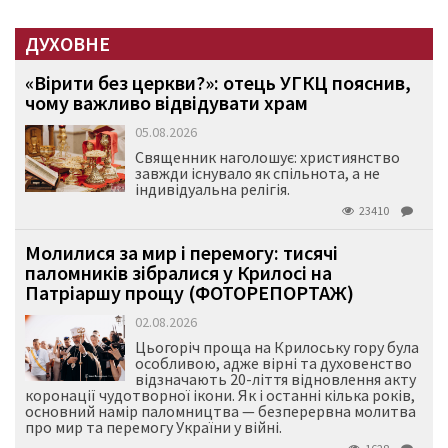
ДУХОВНЕ
«Вірити без церкви?»: отець УГКЦ пояснив,
чому важливо відвідувати храм
05.08.2026
Священник наголошує: християнство
завжди існувало як спільнота, а не
індивідуальна релігія.
23410
Молилися за мир і перемогу: тисячі
паломників зібралися у Крилосі на
Патріаршу прощу (ФОТОРЕПОРТАЖ)
02.08.2026
Цьогоріч проща на Крилоську гору була
особливою, адже вірні та духовенство
відзначають 20-ліття відновлення акту
коронації чудотворної ікони. Як і останні кілька років,
основний намір паломництва — безперервна молитва
про мир та перемогу України у війні.