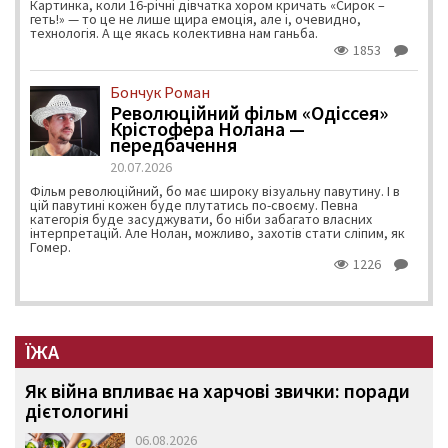
Картинка, коли 16-річні дівчатка хором кричать «Сирок –
геть!» — то це не лише щира емоція, але і, очевидно,
технологія. А ще якась колективна нам ганьба.
1853
Бончук Роман
Революційний фільм «Одіссея»
Крістофера Нолана —
передбачення
20.07.2026
Фільм революційний, бо має широку візуальну павутину. І в
цій павутині кожен буде плутатись по-своєму. Певна
категорія буде засуджувати, бо ніби забагато власних
інтерпретацій. Але Нолан, можливо, захотів стати сліпим, як
Гомер.
1226
ЇЖА
Як війна впливає на харчові звички: поради
дієтологині
06.08.2026