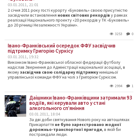
03.01.2011, 21:01
2 січня 2011 року гості курорту «Буковель» своєю присутністю
засвідчили встановлення
нових світових рекордів
у рамках
реалізації Національного проекту «20 рекордів у ТК «Буковель»
до 20 річниці Незалежності України».
3253
0
Івано-Франківський осередок ФФУ засвідчив
підтримку Григорію Суркісу
03.01.2011, 19:32
Виконком Івано-Франківської обласної федерації футболу
надіслав Звернення до Адміністрації національної асоціації, в
якому
засвідчив свою солідарну підтримку
нинішньої
управлінської команди ФФУ на чолі з Григорієм Суркісом.
2994
1
Даішники Івано-Франківщини затримали 93
водіїв, які керували авто у стані
алкогольного сп’яніння
03.01.2011, 18:04
За дві доби святкування Нового року на автошляхах
Прикарпаття
не було зареєстровано жодної
дорожньо-транспортної пригоди
, в якій би
постраждали люди.