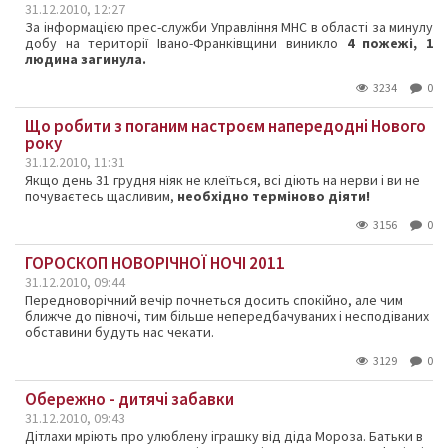
31.12.2010, 12:27
За інформацією прес-служби Управління МНС в області за минулу
добу на території Івано-Франківщини виникло
4 пожежі, 1
людина загинула.
3234
0
Що робити з поганим настроєм напередодні Нового
року
31.12.2010, 11:31
Якщо день 31 грудня ніяк не клеїться, всі діють на нерви і ви не
почуваєтесь щасливим,
необхідно терміново діяти!
3156
0
ГОРОСКОП НОВОРІЧНОЇ НОЧІ 2011
31.12.2010, 09:44
Передноворічний вечір почнеться досить спокійно, але чим
ближче до півночі, тим більше непередбачуваних і несподіваних
обставини будуть нас чекати.
3129
0
Обережно - дитячі забавки
31.12.2010, 09:43
Дітлахи мріють про улюблену іграшку від діда Мороза. Батьки в