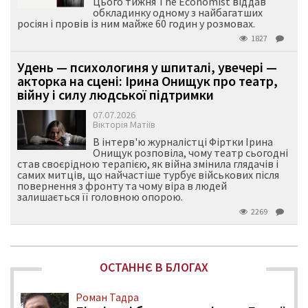
Цього тижня The Economist віддав
обкладинку одному з найбагатших
росіян і провів із ним майже 60 годин у розмовах.
1827
Удень — психологиня у шпиталі, увечері —
акторка на сцені: Ірина Онищук про театр,
війну і силу людської підтримки
07.07.2026
Вікторія Матіїв
В інтерв'ю журналістці Фіртки Ірина
Онищук розповіла, чому театр сьогодні
став своєрідною терапією, як війна змінила глядачів і
самих митців, що найчастіше турбує військових після
повернення з фронту та чому віра в людей
залишається її головною опорою.
2269
ОСТАННЄ В БЛОГАХ
Роман Тадра