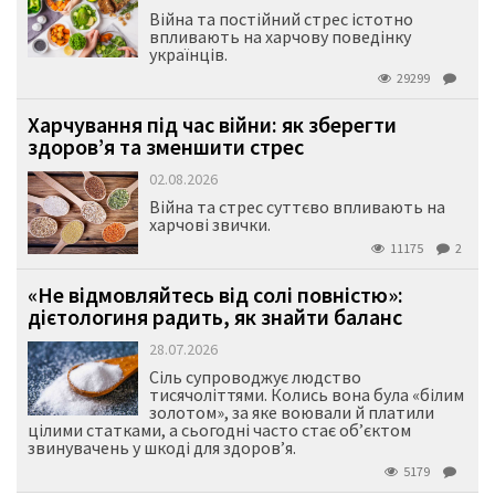
Війна та постійний стрес істотно
впливають на харчову поведінку
українців.
29299
Харчування під час війни: як зберегти
здоров’я та зменшити стрес
02.08.2026
Війна та стрес суттєво впливають на
харчові звички.
11175
2
«Не відмовляйтесь від солі повністю»:
дієтологиня радить, як знайти баланс
28.07.2026
Сіль супроводжує людство
тисячоліттями. Колись вона була «білим
золотом», за яке воювали й платили
цілими статками, а сьогодні часто стає об’єктом
звинувачень у шкоді для здоров’я.
5179