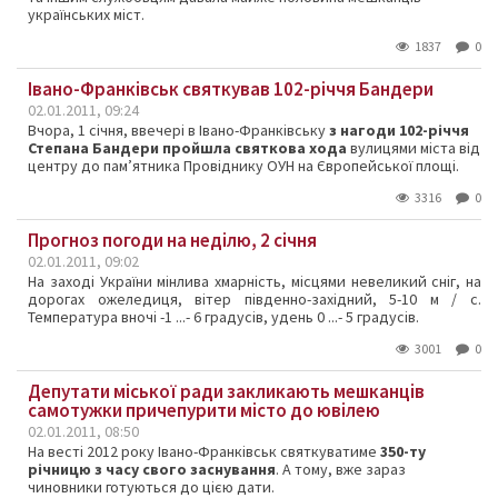
українських міст.
1837
0
Івано-Франківськ святкував 102-річчя Бандери
02.01.2011, 09:24
Вчора, 1 січня, ввечері в Івано-Франківську
з нагоди 102-річчя
Степана Бандери пройшла святкова хода
вулицями міста від
центру до пам’ятника Провіднику ОУН на Європейської площі.
3316
0
Прогноз погоди на неділю, 2 січня
02.01.2011, 09:02
На заході України мінлива хмарність, місцями невеликий сніг, на
дорогах ожеледиця, вітер південно-західний, 5-10 м / с.
Температура вночі -1 ...- 6 градусів, удень 0 ...- 5 градусів.
3001
0
Депутати міської ради закликають мешканців
самотужки причепурити місто до ювілею
02.01.2011, 08:50
На весті 2012 року Івано-Франківськ святкуватиме
350-ту
річницю з часу свого заснування
. А тому, вже зараз
чиновники готуються до цією дати.