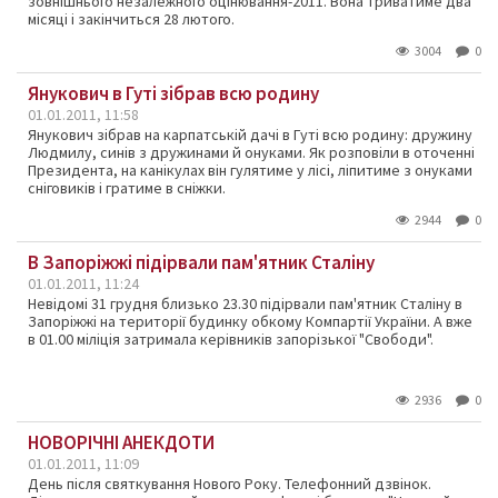
зовнішнього незалежного оцінювання-2011. Вона триватиме два
місяці і закінчиться 28 лютого.
3004
0
Янукович в Гуті зібрав всю родину
01.01.2011, 11:58
Янукович зібрав на карпатській дачі в Гуті всю родину: дружину
Людмилу, синів з дружинами й онуками. Як розповіли в оточенні
Президента, на канікулах він гулятиме у лісі, ліпитиме з онуками
сніговиків і гратиме в сніжки.
2944
0
В Запоріжжі підірвали пам'ятник Сталіну
01.01.2011, 11:24
Невідомі 31 грудня близько 23.30 підірвали пам'ятник Сталіну в
Запоріжжі на території будинку обкому Компартії України. А вже
в 01.00 міліція затримала керівників запорізької "Свободи".
2936
0
НОВОРІЧНІ АНЕКДОТИ
01.01.2011, 11:09
День після святкування Нового Року. Телефонний дзвінок.