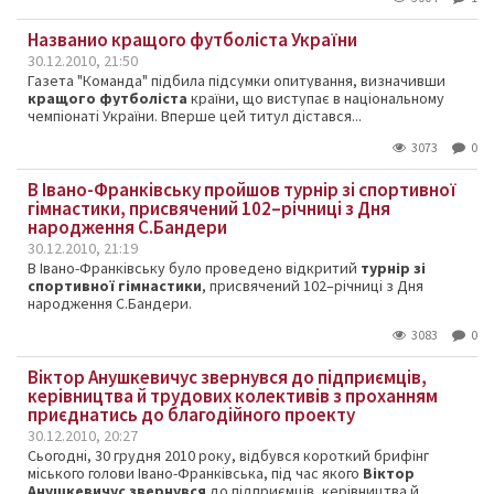
Названио кращого футболіста України
30.12.2010, 21:50
Газета "Команда" підбила підсумки опитування, визначивши
кращого футболіста
країни, що виступає в національному
чемпіонаті України.
Вперше цей титул дістався...
3073
0
В Івано-Франківську пройшов турнір зі спортивної
гімнастики, присвячений 102–річниці з Дня
народження С.Бандери
30.12.2010, 21:19
В Івано-Франківську було проведено відкритий
турнір зі
спортивної гімнастики
, присвячений 102–річниці з Дня
народження С.Бандери.
3083
0
Віктор Анушкевичус звернувся до підприємців,
керівництва й трудових колективів з проханням
приєднатись до благодійного проекту
30.12.2010, 20:27
Сьогодні, 30 грудня 2010 року, відбувся короткий брифінг
міського голови Івано-Франківська, під час якого
Віктор
Анушкевичус звернувся
до підприємців, керівництва й