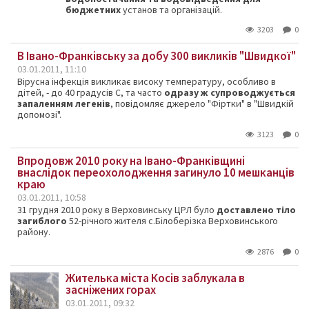
бюджетних
установ та організацій.
3203
0
В Івано-Франківську за добу 300 викликів "Швидкої"
03.01.2011, 11:10
Вірусна інфекція викликає високу температуру, особливо в
дітей, - до 40 градусів С, та часто
одразу ж супроводжується
запаленням легенів
, повідомляє джерело "Фіртки" в "Швидкій
допомозі".
3123
0
Впродовж 2010 року на Івано-Франківщині
внаслідок переохолодження загинуло 10 мешканців
краю
03.01.2011, 10:58
31 грудня 2010 року в Верховинську ЦРЛ було
доставлено тіло
загиблог
о
52-річного жителя с.Білоберізка Верховинського
району.
2876
0
Жителька міста Косів заблукала в
засніжених горах
03.01.2011, 09:32