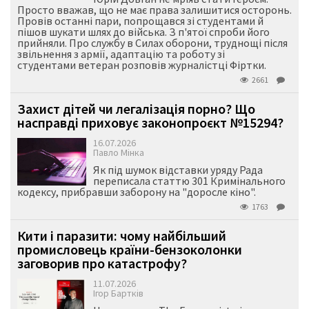
Просто вважав, що не має права залишитися осторонь.
Провів останні пари, попрощався зі студентами й
пішов шукати шлях до війська. З п'ятої спроби його
прийняли. Про службу в Силах оборони, труднощі після
звільнення з армії, адаптацію та роботу зі
студентами ветеран розповів журналістці Фіртки.
2661
Захист дітей чи легалізація порно? Що
насправді приховує законопроєкт №15294?
16.07.2026
Павло Мінка
Як під шумок відставки уряду Рада
переписала статтю 301 Кримінального
кодексу, прибравши заборону на "доросле кіно".
1763
Кити і паразити: чому найбільший
промисловець країни-бензоколонки
заговорив про катастрофу?
11.07.2026
Ігор Бартків