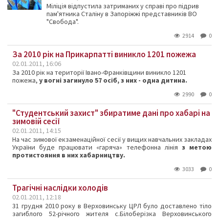
Міліція відпустила затриманих у справі про підрив
пам'ятника Сталіну в Запоріжжі представників ВО
"Свобода".
2914
0
За 2010 рік на Прикарпатті виникло 1201 пожежа
02.01.2011, 16:06
За 2010 рік на території Івано-Франківщини виникло 1201
пожежа,
у вогні загинуло 57 осіб, з них - одна дитина.
2990
0
"Студентський захист" збиратиме дані про хабарі на
зимовій сесії
02.01.2011, 14:15
На час зимової екзаменаційної сесії у вищих навчальних закладах
України буде працювати «гаряча» телефонна лінія
з метою
протистояння в них хабарництву.
3033
0
Трагічні наслідки холодів
02.01.2011, 12:18
31 грудня 2010 року в Верховинську ЦРЛ було доставлено тіло
загиблого 52-річного жителя с.Білоберізка Верховинського