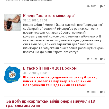
1883
0
Кінець "золотого мільярда"
31.12.2010, 19:51
Поки в Східній Європі йшла дисксія про "вписування"
своїх країн в "золотий мільярд", в рамках світових
правлячих еліт склався абсолютно новий
концептуальний консенсус бачення майбутнього. В
основі цього консенсусу лежить ідея
демонатаж
у
системи соціальних гарантій
для "золотого
мільярда" та "опускання" населення розвинутих країн
практично до рівня "третього світу".
4159
0
Вітаємо із Новим 2011 роком!
31.12.2010, 19:45
Щиро вітаємо відвідувачів порталу Фіртка,
клієнтів, колег та партнерів з чарівними
Новорічними та Різдвяними Святами!
3033
0
За добу прикарпатські міліціонери вилучили 18
гральних апаратів