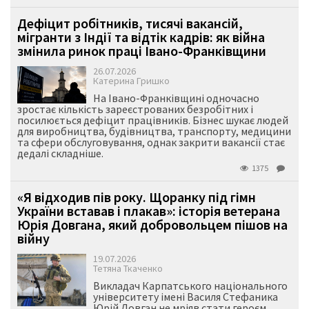
Дефіцит робітників, тисячі вакансій,
мігранти з Індії та відтік кадрів: як війна
змінила ринок праці Івано-Франківщини
26.07.2026
Катерина Гришко
На Івано-Франківщині одночасно
зростає кількість зареєстрованих безробітних і
посилюється дефіцит працівників. Бізнес шукає людей
для виробництва, будівництва, транспорту, медицини
та сфери обслуговування, однак закрити вакансії стає
дедалі складніше.
1375
«Я відходив пів року. Щоранку під гімн
України вставав і плакав»: історія ветерана
Юрія Довгана, який добровольцем пішов на
війну
19.07.2026
Тетяна Ткаченко
Викладач Карпатського національного
університету імені Василя Стефаника
Юрій Довган не мріяв стати героєм.