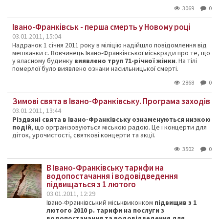
3069
0
Івано-Франківськ - перша смерть у Новому році
03.01.2011, 15:04
Надранок 1 січня 2011 року в міліцію надійшло повідомлення від
мешканки с. Вовчинець Івано-Франківської міськради про те, що
у власному будинку
виявлено труп 71-річної жінки
. На тілі
померлої було виявлено ознаки насильницької смерті.
2868
0
Зимові свята в Івано-Франківську. Програма заходів
03.01.2011, 13:44
Різдвяні свята в Івано-Франківську ознаменуються низкою
подій
, що оргранізовуються міською радою. Це і концерти для
діток, урочистості, святкові концерти та акції.
3502
0
В Івано-Франківську тарифи на
водопостачання і водовідведення
підвищаться з 1 лютого
03.01.2011, 12:29
Івано-Франківський міськвиконком
підвищив з 1
лютого 2010 р. тарифи на послуги з
водопостачання та
водовідведення
для