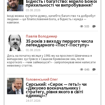
Бідність і багатство: мірило Божої
прихильності чи випробування?
03.08.2026
Іноді можна зустріти думку, начебто багатство та добробут
людини — це благословення Бога, а бідність і нужда —
навпаки.
505
Павлів Володимир
35 років з виходу першого числа
легендарного «Пост-Поступу»
01.08.2026
Десь на початку місяця у 1991-му на проспекті Шевченка я
випадково зустрівся з Сашком Кривенком і він, після
короткого – «чим займаєшся?» - запропонував мені написати
невелику статтю.
646
Головенський Олег
Сирський: «Сирок — геть!» чи
«Дякуємо воєначальнику і
стратегу, рівня якого в світі
одиниці»?
24.07.2026