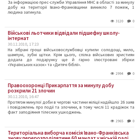
За інформацією прес-служби Управління МНС в області за минулу
добу на території Івано-Франківщини виникло 7 пожеж, 1
людина загинула.
3120
0
Військові льотчики відвідали підшефну школу-
інтернат
30.12.2010, 17:23
На зібрані гроші військовослужбовці купили солодощі, мило,
шампуні, зубні щітки. Крім цього, спілка військових християн
додала до подарунку ще й гарно ілюстровані збірки
«Українських казок» та «Дитячі біблії».
2994
0
Правоохоронці Прикарпаття за минулу добу
розкрили 21 злочин
30.12.2010, 16:47
Протягом минулої доби в чергові частини міліції надійшло 26 заяв
і повідомлень про події та злочини, в тому числі 11 крадіжок та
факт заподіяння тілесних ушкоджень.
2965
0
Територіальна виборча комісія Івано-Франківська
знову перерозподілятиме 60 мандат у міській раді