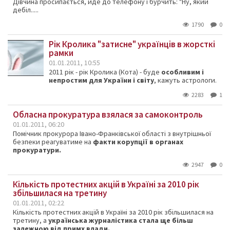
Дівчина просипається, йде до телефону і бурчить: "Ну, який
дебіл.....
1790
0
Рік Кролика "затисне" українців в жорсткі
рамки
01.01.2011, 10:55
2011 рік - рік Кролика (Кота) - буде
особливим і
непростим для України і світу
, кажуть астрологи.
2283
1
Обласна прокуратура взялася за самоконтроль
01.01.2011, 06:20
Помічник прокурора Івано-Франківської області з внутрішньої
безпеки реагуватиме на
факти корупції в органах
прокуратури.
2947
0
Кількість протестних акцій в Україні за 2010 рік
збільшилася на третину
01.01.2011, 02:22
Кількість протестних акцій в Україні за 2010 рік збільшилася на
третину, а
українська журналістика стала ще більш
залежною від примх влади.