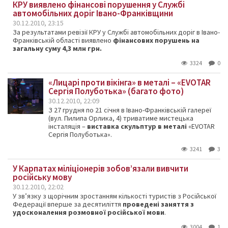
КРУ виявлено фінансові порушення у Службі
автомобільних доріг Івано-Франківщини
30.12.2010, 23:15
За результатами ревізії КРУ у Службі автомобільних доріг в Івано-
Франківській області виявлено
фінансових порушень на
загальну суму 4,3 млн грн.
3324
0
«Лицарі проти вікінга» в металі – «EVOTAR
Сергія Полуботька» (багато фото)
30.12.2010, 22:09
З 27 грудня по 21 січня в Івано-Франківській галереї
(вул. Пилипа Орлика, 4) триватиме мистецька
інсталяція –
виставка скульптур в металі
«EVOTAR
Сергія Полуботька».
3241
3
У Карпатах міліціонерів зобов’язали вивчити
російську мову
30.12.2010, 22:02
У зв’язку з щорічним зростанням кількості туристів з Російської
Федерації вперше за десятиліття
проведені заняття з
удосконалення розмовної російської мови
.
3004
1