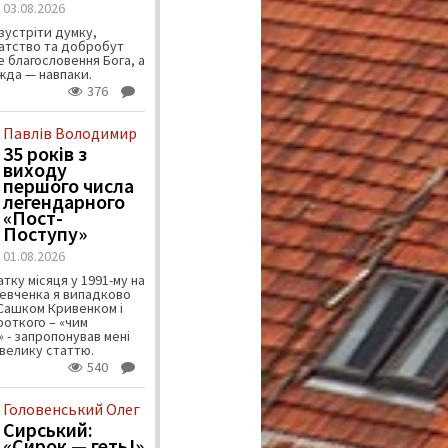
03.08.2026
зустріти думку,
атство та добробут
 благословення Бога, а
ужда — навпаки.
376
Павлів Володимир
35 років з
виходу
першого числа
легендарного
«Пост-
Поступу»
01.08.2026
тку місяця у 1991-му на
евченка я випадково
 Сашком Кривенком і
ороткого – «чим
 - запропонував мені
велику статтю.
540
Головенський Олег
Сирський:
«Сирок — геть!»