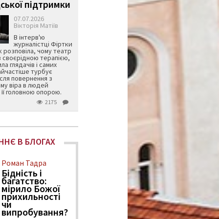
ської підтримки
07.07.2026
Вікторія Матіїв
В інтерв'ю
журналістці Фіртки
 розповіла, чому театр
в своєрідною терапією,
ила глядачів і самих
айчастіше турбує
ісля повернення з
му віра в людей
її головною опорою.
2175
ННЄ В БЛОГАХ
Роман Тадра
Бідність і
багатство:
мірило Божої
прихильності
чи
випробування?