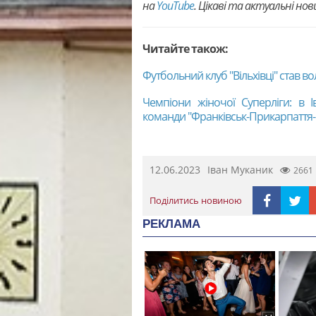
на
YouTubе
. Цікаві та актуальні но
Читайте також:
Футбольний клуб "Вільхівці" став в
Чемпіони жіночої Суперліги: в І
команди "Франківськ-Прикарпаття
12.06.2023
Іван Муканик
2661
Поділитись новиною
РЕКЛАМА