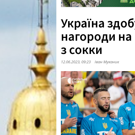
Україна здоб
нагороди на 
з сокки
12.06.2023, 09:23
Іван Муканик