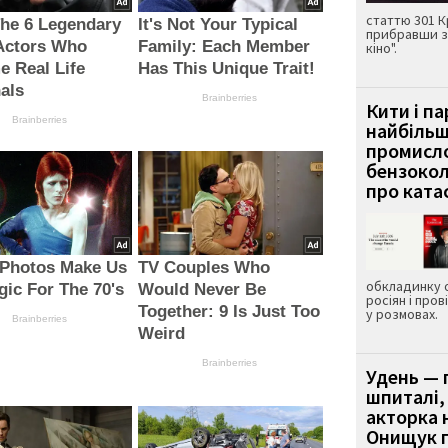
статтю 301 К
he 6 Legendary
It's Not Your Typical
прибравши з
Actors Who
Family: Each Member
кіно".
 Real Life
Has This Unique Trait!
als
Brainberries
Кити і п
Brainberries
найбіль
промисло
бензокол
про ката
 Photos Make Us
TV Couples Who
обкладинку 
gic For The 70's
Would Never Be
росіян і пров
Together: 9 Is Just Too
у розмовах.
Brainberries
Weird
Brainberries
Удень — 
шпиталі,
акторка н
Онищук п