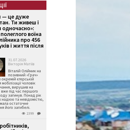
ЦІЇ
и — це дуже
тан. Ти живеш і
 одночасно»:
полеглого воїна
Олійника про 456
ків і життя після
31.07.2026
Вікторія Матіїв
Віталій Олійник на
позивний «Грач»
й окремій єгерській
я мобілізації чоловік
чання, вирушив на
 вже під час першого
оду загинув. Понад рік
ж надією та невідомістю,
имала остаточне
я його загибелі.
2399
робітників,