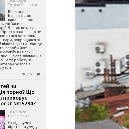
19.07.2026
Тетяна Ткаченко
Викладач
Карпатського
національного
 імені Василя
ій Довган не мріяв
. Просто вважав, що не
алишитися осторонь.
ні пари, попрощався зі
й пішов шукати шлях до
ятої спроби його
о службу в Силах
днощі після звільнення
тацію та роботу зі
ветеран розповів
Фіртки.
2555
ітей чи
ція порно? Що
і приховує
оєкт №15294?
16.07.2026
Павло Мінка
Як під шумок
відставки уряду