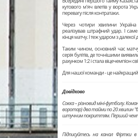
Всередині першого тайму Казахстан 
кутового м'яч влетів у ворота Укр
перевагу після контратаки.
Через чотири хвилини Україна
реалізував штрафний удар. І саме
кінця матчу. І теж ударом з далекої д
Таким чином, основний час матчу
серія булітів, де точнішими виявилис
рахунком 1:2 і стала віцечемпіон сві
Для нашої команди - це найкращий р
Довідково
Сокка – різновид міні-футболу. Кома
воротар) два тайми по 20 хвилин "б
штучним покриттям. Перший чемпіона
Підписуйтесь на канал Фіртки 