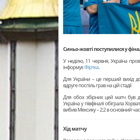
Синьо-жовті поступилися у фінал
У неділю, 11 червня, Україна пров
інформує
Фіртка
.
Для України – це перший вихід до 
вдруге поспіль грав на цій стадії
Для обох збірних цей матч був д
Україна у півфіналі обіграла Хорваті
вибив Мексику – 2:2 в основний час (
Хід матчу