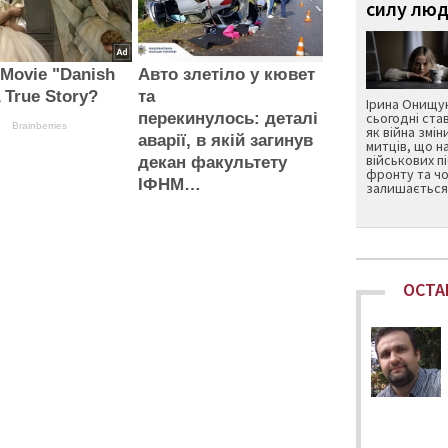
силу люд
 Movie "Danish
Авто злетіло у кювет
A True Story?
та
Ірина Онищук
перекинулось: деталі
сьогодні ста
Brainberries
як війна змін
аварії, в якій загинув
митців, що н
військових п
декан факультету
фронту та чо
ІФНМ…
залишається 
ОСТА