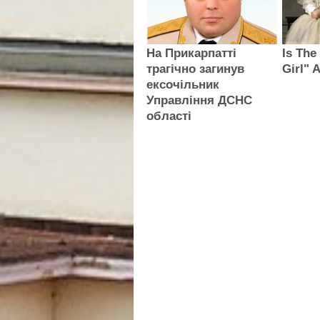
На Прикарпатті
Is The
трагічно загинув
Girl" 
ексочільник
Управління ДСНС
області