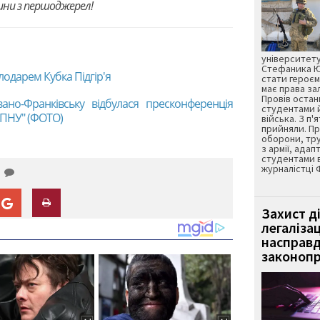
вини з першоджерел!
університету
Стефаника Юр
олодарем Кубка Підгір'я
стати героєм
має права з
Провів остан
вано-Франківську відбулася пресконференція
студентами 
-ПНУ" (ФОТО)
війська. З п'
прийняли. Пр
оборони, тру
з армії, адап
студентами 
журналістці 
Захист д
легаліза
насправд
законопр