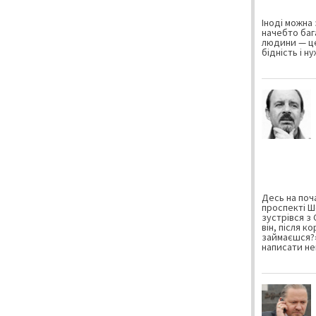
Іноді можна 
начебто баг
людини — це
бідність і н
Десь на поча
проспекті Ш
зустрівся з
він, після к
займаєшся?»
написати не