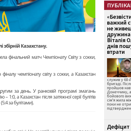
ПУБЛІКА
«Безвіст
важкий с
не живеш
дружина 
Віталія 
днів пошу
і збірній Казахстану.
втрати
ела фінальний матч Чемпіонату Світу з сокки,
фіналу чемпіонату світу з сокки, а Казахстан
служив у 68-
бригаді. Післ
пройшов нав
ругим за день. У ранковій програмі змагань
Донеччину, а
бойового вих
ю – 1:0, а Казахстан після затяжної серії булітів
сім'я жила мі
5:4 за булітами).
поки не отр
підтвердженн
Дефіцит 