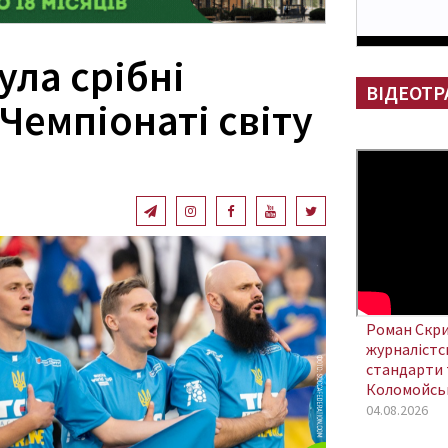
ула срібні
ВІДЕОТР
Чемпіонаті світу
Роман Скри
журналістсь
стандарти 
Коломойсь
04.08.2026