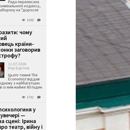
Рада переписала
римінального кодексу,
аборону на "доросле
1648
аразити: чому
ший
вець країни-
онки заговорив
строфу?
11.07.2026
Ігор Бартків
Цього тижня The
Economist віддав
одному з найбагатших
ів із ним майже 60 годин
1742
психологиня у
 увечері —
а сцені: Ірина
ро театр, війну і