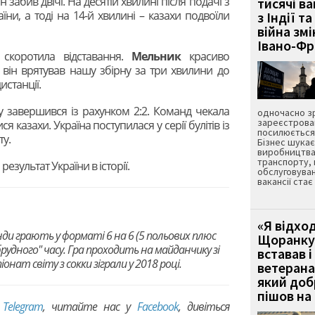
забив двічі. На десятій хвилині після подачі з
тисячі ва
аїни, а тоді на 14-й хвилині – казахи подвоїли
з Індії та
війна зм
Івано-Ф
 скоротила відставання.
Мельник
красиво
 він врятував нашу збірну за три хвилини до
истанції.
 завершився із рахунком 2:2. Команд чекала
одночасно зр
зареєстрован
я казахи. Україна поступилася у серії булітів із
посилюється 
ту.
Бізнес шука
виробництва
транспорту,
езультат України в історії.
обслуговуван
вакансії ста
«Я відход
нди грають у форматі 6 на 6 (5 польових плюс
Щоранку 
рудного" часу. Гра проходить на майданчику зі
вставав і
т світу з сокки зіграли у 2018 році.
ветерана
який до
пішов на 
в
Telegram
, читайте нас у
Facebook
, дивіться