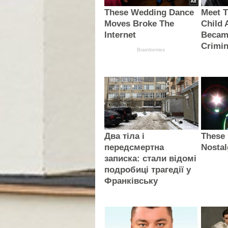
These Wedding Dance
Meet T
Moves Broke The
Child 
Internet
Became
Crimin
Brainberries
Два тіла і
These
передсмертна
Nostal
записка: стали відомі
подробиці трагедії у
Франківську