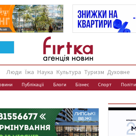
Люди
Їжа
Наука
Культура
Туризм
Духовне
овини
Публікації
Блоги
Бізнес
Спорт
Політи