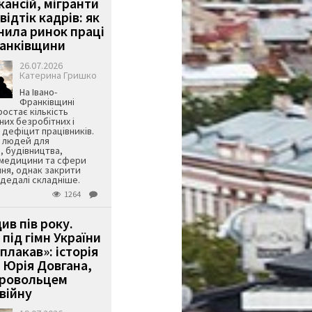
кансій, мігранти
 відтік кадрів: як
інила ринок праці
ранківщини
26.07.2026
Катерина Гришко
На Івано-
Франківщині
остає кількість
их безробітних і
дефіцит працівників.
є людей для
, будівництва,
 медицини та сфери
ня, однак закрити
є дедалі складніше.
1264
ив пів року.
під гімн України
 плакав»: історія
 Юрія Довгана,
бровольцем
війну