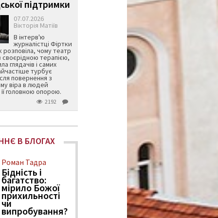
ської підтримки
07.07.2026
Вікторія Матіїв
В інтерв'ю
журналістці Фіртки
 розповіла, чому театр
в своєрідною терапією,
ила глядачів і самих
айчастіше турбує
ісля повернення з
му віра в людей
її головною опорою.
2192
ННЄ В БЛОГАХ
Роман Тадра
Бідність і
багатство:
мірило Божої
прихильності
чи
випробування?