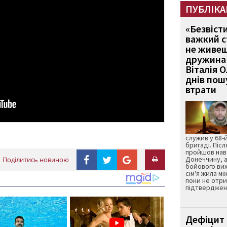
ПУБЛІКА
«Безвіст
важкий с
не живеш
дружина 
Віталія 
днів пошу
втрати
служив у 68-
бригаді. Післ
пройшов нав
Донеччину, а
Поділитись новиною
бойового вих
сім'я жила мі
поки не отр
підтвердженн
Дефіцит 