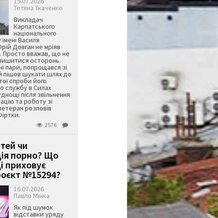
19.07.2026
Тетяна Ткаченко
Викладач
Карпатського
національного
 імені Василя
ій Довган не мріяв
. Просто вважав, що не
алишитися осторонь.
ні пари, попрощався зі
й пішов шукати шлях до
ятої спроби його
о службу в Силах
днощі після звільнення
тацію та роботу зі
ветеран розповів
Фіртки.
2576
ітей чи
ція порно? Що
і приховує
оєкт №15294?
16.07.2026
Павло Мінка
Як під шумок
відставки уряду