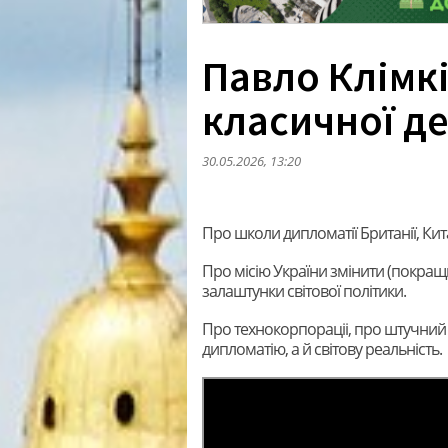
Павло Клімкі
класичної де
30.05.2026, 13:20
Про школи дипломатії Британії, Кит
Про місію України змінити (покращ
залаштунки світової політики.
Про технокорпораціі, про штучний і
дипломатію, а й світову реальність.