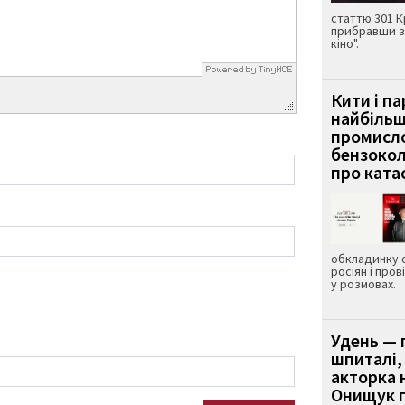
статтю 301 К
прибравши з
кіно".
Кити і п
найбіль
промисло
бензокол
про ката
обкладинку 
росіян і пров
у розмовах.
Удень — 
шпиталі,
акторка н
Онищук п