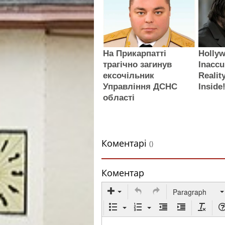
На Прикарпатті
Holly
трагічно загинув
Inaccu
ексочільник
Realit
Управління ДСНС
Inside
області
Коментарі
()
Коментар
Paragraph