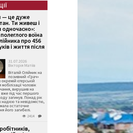
ЦІЇ
и — це дуже
тан. Ти живеш і
 одночасно»:
полеглого воїна
Олійника про 456
ків і життя після
31.07.2026
Вікторія Матіїв
Віталій Олійник на
позивний «Грач»
й окремій єгерській
я мобілізації чоловік
чання, вирушив на
 вже під час першого
оду загинув. Понад рік
ж надією та невідомістю,
имала остаточне
я його загибелі.
2414
робітників,