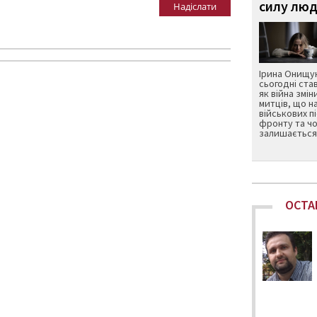
силу люд
Надіслати
Ірина Онищук
сьогодні ста
як війна змін
митців, що н
військових п
фронту та чо
залишається 
ОСТА