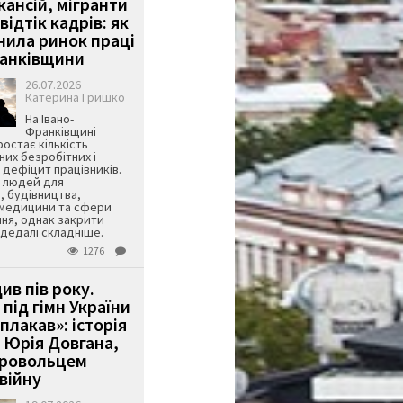
кансій, мігранти
 відтік кадрів: як
інила ринок праці
ранківщини
26.07.2026
Катерина Гришко
На Івано-
Франківщині
остає кількість
их безробітних і
дефіцит працівників.
є людей для
, будівництва,
 медицини та сфери
ня, однак закрити
є дедалі складніше.
1276
ив пів року.
під гімн України
 плакав»: історія
 Юрія Довгана,
бровольцем
війну