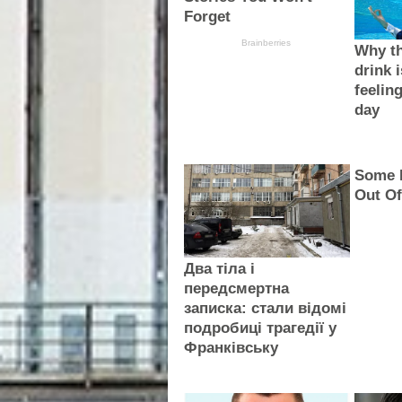
Forget
Brainberries
Why th
drink i
feelin
day
Some 
Out Of
Два тіла і
передсмертна
записка: стали відомі
подробиці трагедії у
Франківську