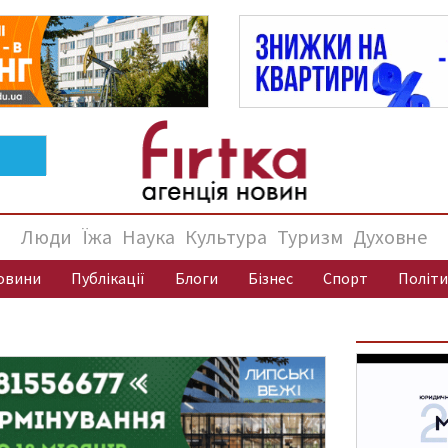
Люди
Їжа
Наука
Культура
Туризм
Духовне
овини
Публікації
Блоги
Бізнес
Спорт
Політи