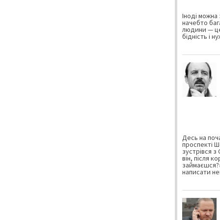
Іноді можна 
начебто баг
людини — це
бідність і н
Десь на поча
проспекті Ш
зустрівся з
він, після к
займаєшся?»
написати не