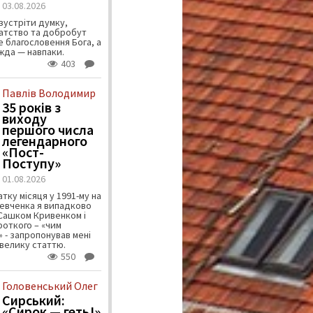
03.08.2026
зустріти думку,
атство та добробут
 благословення Бога, а
ужда — навпаки.
403
Павлів Володимир
35 років з
виходу
першого числа
легендарного
«Пост-
Поступу»
01.08.2026
тку місяця у 1991-му на
евченка я випадково
 Сашком Кривенком і
ороткого – «чим
 - запропонував мені
велику статтю.
550
Головенський Олег
Сирський:
«Сирок — геть!»