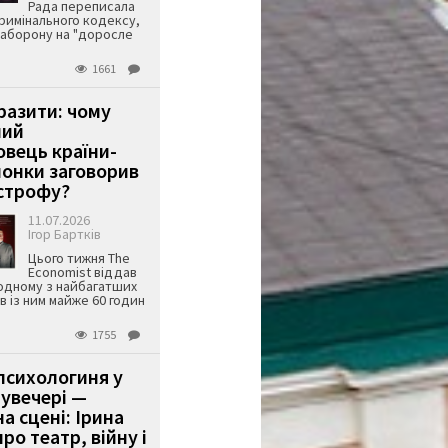
Рада переписала
римінального кодексу,
аборону на "доросле
1661
аразити: чому
ший
вець країни-
онки заговорив
строфу?
11.07.2026
Ігор Бартків
Цього тижня The
Economist віддав
одному з найбагатших
ів із ним майже 60 годин
1755
психологиня у
 увечері —
а сцені: Ірина
ро театр, війну і