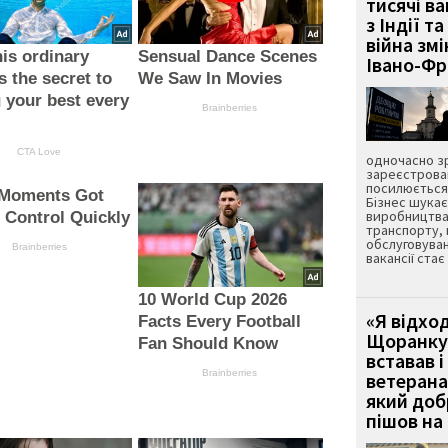
тисячі ва
з Індії та
війна зм
is ordinary
Sensual Dance Scenes
Івано-Ф
s the secret to
We Saw In Movies
g your best every
Brainberries
CTA Love
одночасно зр
зареєстрован
посилюється 
Moments Got
Бізнес шука
виробництва
 Control Quickly
транспорту,
обслуговуван
Brainberries
вакансії ста
10 World Cup 2026
«Я відход
Facts Every Football
Щоранку 
Fan Should Know
вставав і
Brainberries
ветерана
який до
пішов на 