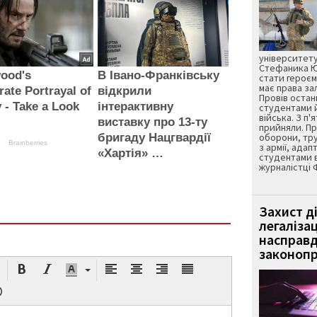
університету
Стефаника Юр
wood's
В Івано-Франківську
стати героєм
має права з
rate Portrayal of
відкрили
Провів остан
y - Take a Look
інтерактивну
студентами 
війська. З п'
!
виставку про 13-ту
прийняли. Пр
бригаду Нацгвардії
оборони, тру
Brainberries
з армії, адап
«Хартія» …
студентами 
журналістці 
Захист д
легаліза
насправд
законопр