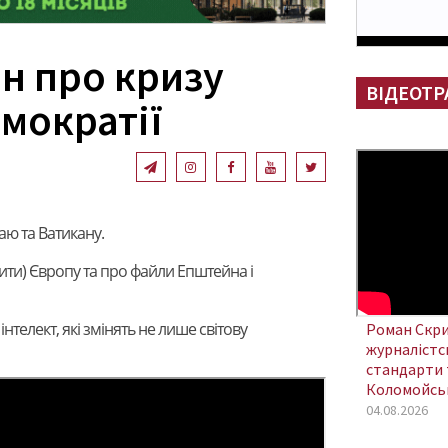
н про кризу
ВІДЕОТР
мократії
аю та Ватикану.
ити) Європу та про файли Епштейна і
нтелект, які змінять не лише світову
Роман Скри
журналістсь
стандарти 
Коломойсь
04.08.2026