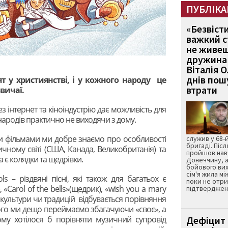
ПУБЛІКА
«Безвіст
важкий с
не живеш
дружина 
Віталія 
днів пошу
ят у християнстві, і у кожного народу це
втрати
звичаї.
з інтернет та кіноіндустрію дає можливість для
ародів практично не виходячи з дому.
ними фільмами ми добре знаємо про особливості
служив у 68-
бригаді. Післ
чному світі (США, Канада, Великобританія) та
пройшов нав
а є колядки та щедрівки.
Донеччину, а
бойового вих
сім'я жила мі
s – різдвяні пісні, які також для багатьох є
поки не отр
, «Carol of the bells»(щедрик), «wish you a mary
підтвердженн
ої культури чи традицій відбувається порівняння
ього ми дещо переймаємо збагачуючи «своє», а
ому хотілося б порівняти музичний супровід
Дефіцит 