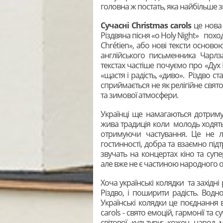
головна ж постать, яка найбільше зг
Сучасні
Christmas
carols
це нова 
Різдвяна пісня «o Holy Night» похо
Chrétien», або нові тексти осново
англійського письменника Чарлз
текстах частіше почуємо про «Дух Р
«щастя і радість, «диво». Різдво ст
сприймається не як релігійне свят
та зимової атмосфери.
Українці ще намагаються дотримув
жива традиція коли молодь ходять 
отримуючи частування. Це не л
гостинності, добра та взаємно під
звучать на концертах кіно та суп
але вже не є частиною народного 
Хоча українські колядки та західні
Різдво, і поширити радість. Водно
Українські колядки це поєднання в
carols - свято емоцій, гармонії та 
світової культури: кожен народ 