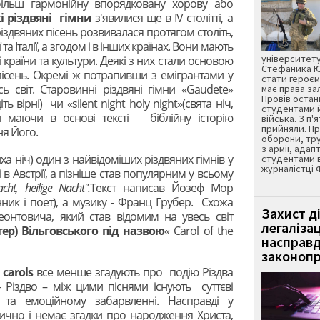
ь більш гармонійну впорядковану хорову або
і різдвяні гімни
з'явилися ще в IV столітті, а
іздвяних пісень розвивалася протягом століть,
ї та Італії, а згодом і в інших країнах. Вони мають
університету
і країни та культури. Деякі з них стали основою
Стефаника Юр
пісень. Окремі ж потрапивши з емігрантами у
стати героєм
 світ. Старовинні різдвяні гімни «Gaudete»
має права з
Провів остан
ть вірні) чи «silent night holy night»(свята ніч,
студентами 
ми маючи в основі тексті біблійну історію
війська. З п'
прийняли. Пр
я Його.
оборони, тру
з армії, адап
 тиха ніч) один з найвідоміших різдвяних гімнів у
студентами 
журналістці 
і в Австрії, а пізніше став популярним у всьому
acht, heilige Nacht".
Текст написав Йозеф Мор
ник і поет), а музику - Франц Грубер. Схожа
Захист д
онтовича, який став відомим на увесь світ
легаліза
тер) Вільговського під назвою
« Carol of the
насправд
законопр
carols
все менше згадують про подію Різдва
- Різдво – між цими піснями існують суттєві
і та емоційному забарвленні. Насправді у
тично і немає згадки про народження Христа,