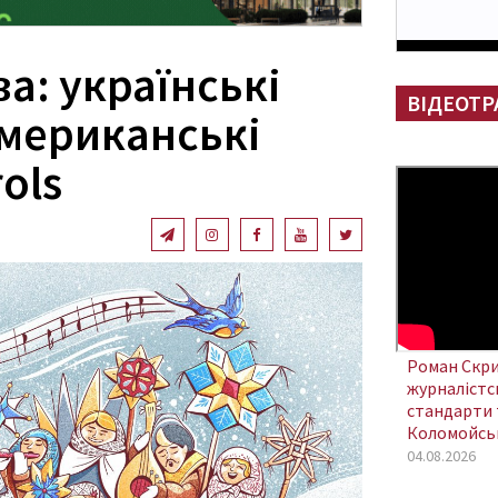
ва: українські
ВІДЕОТР
американські
ols
Роман Скри
журналістсь
стандарти 
Коломойсь
04.08.2026