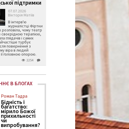
ської підтримки
07.07.2026
Вікторія Матіїв
В інтерв'ю
журналістці Фіртки
 розповіла, чому театр
в своєрідною терапією,
ила глядачів і самих
айчастіше турбує
ісля повернення з
му віра в людей
її головною опорою.
2254
ННЄ В БЛОГАХ
Роман Тадра
Бідність і
багатство:
мірило Божої
прихильності
чи
випробування?