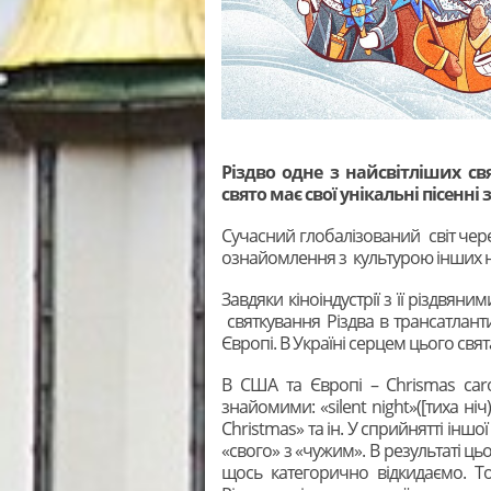
Різдво одне з найсвітліших св
свято має свої унікальні пісенні 
Сучасний глобалізований світ чере
ознайомлення з культурою інших н
Завдяки кіноіндустрії з її різдвя
святкування Різдва в трансатланти
Європі. В Україні серцем цього свят
В США та Європі – Chrismas carol
знайомими: «silent night»([тиха ніч)
Christmas» та ін. У сприйнятті інш
«свого» з «чужим». В результаті ц
щось категорично відкидаємо. Т