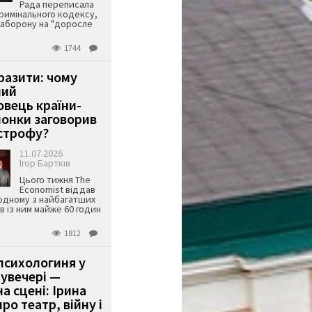
Рада переписала
римінального кодексу,
аборону на "доросле
1744
аразити: чому
ший
вець країни-
онки заговорив
строфу?
11.07.2026
Ігор Бартків
Цього тижня The
Economist віддав
одному з найбагатших
ів із ним майже 60 годин
1812
психологиня у
 увечері —
а сцені: Ірина
ро театр, війну і