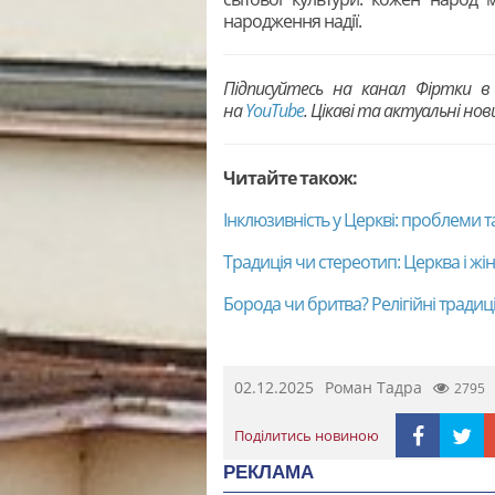
народження надії.
Підписуйтесь на канал Фіртки 
на
YouTubе
. Цікаві та актуальні но
Читайте також:
Інклюзивність у Церкві: проблеми 
Традиція чи стереотип: Церква і жін
Борода чи бритва? Релігійні традиц
02.12.2025
Роман Тадра
2795
Поділитись новиною
РЕКЛАМА