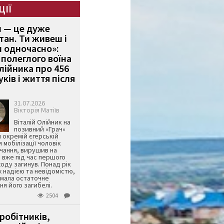
ЦІЇ
и — це дуже
тан. Ти живеш і
 одночасно»:
полеглого воїна
Олійника про 456
ків і життя після
31.07.2026
Вікторія Матіїв
Віталій Олійник на
позивний «Грач»
й окремій єгерській
я мобілізації чоловік
чання, вирушив на
 вже під час першого
оду загинув. Понад рік
ж надією та невідомістю,
имала остаточне
я його загибелі.
2504
робітників,