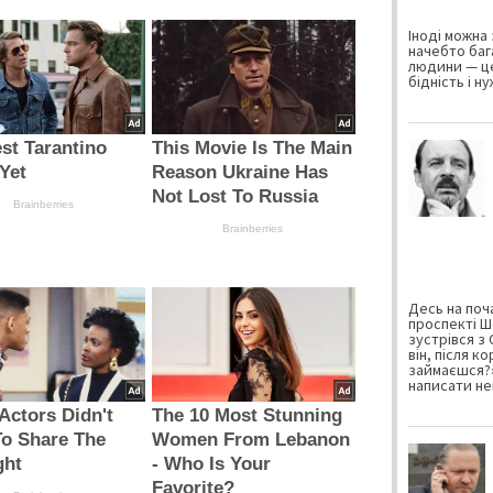
Іноді можна 
начебто баг
людини — це
бідність і н
st Tarantino
This Movie Is The Main
Yet
Reason Ukraine Has
Not Lost To Russia
Brainberries
Brainberries
Десь на поча
проспекті Ш
зустрівся з
він, після к
займаєшся?»
написати не
Actors Didn't
The 10 Most Stunning
o Share The
Women From Lebanon
ght
- Who Is Your
Favorite?