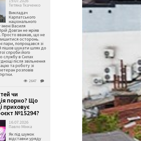
19.07.2026
Тетяна Ткаченко
Викладач
Карпатського
національного
 імені Василя
ій Довган не мріяв
. Просто вважав, що не
алишитися осторонь.
ні пари, попрощався зі
й пішов шукати шлях до
ятої спроби його
о службу в Силах
днощі після звільнення
тацію та роботу зі
ветеран розповів
Фіртки.
2647
ітей чи
ція порно? Що
і приховує
оєкт №15294?
16.07.2026
Павло Мінка
Як під шумок
відставки уряду