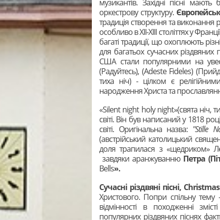
музикантів. Західні пісні мают
оркестрову структуру.
Європейськ
традиція створення та виконання р
особливо в XII-XIII століттях у Франці
багаті традиції, що охоплюють різн
для багатьох сучасних різдвяних 
США стали популярними на увесь
(Радуйтесь), (Adeste Fideles) (Прийді
тиха ніч) - цілком є релігійни
народження Христа та прославлянн
«Silent night holy night»(свята ніч,
світі. Він був написаний у 1818 роц
світі. Оригінальна назва:
"Stille N
(австрійський католицький священ
доля трапилася з «щедриком» Ле
завдяки аранжуванню
Петра (Пі
Bells
».
Сучасні різдвяні пісні,
Christmas
Христового. Попри спільну тему 
відмінності в походженні зміст
популярних різдвяних піснях фак