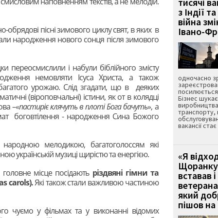
а смисловим наповненням текстів, а не мелодій.
тисячі ва
з Індії та
війна зм
-обрядові пісні зимового циклу свят, в яких в
Івано-Ф
вали народження нового сонця після зимового
ки переосмислили і набули біблійного змісту
одження немовляти Ісуса Христа, а також
одночасно зр
зареєстрован
багатого урожаю. Слід згадати, що в деяких
посилюється 
атичні (віроповчальні) істини, як от в колядці
Бізнес шука
виробництва
ова –«
пастиріє клячуть в плоті Бога бачуть
», а
транспорту,
ат боговтілення - народження Сина Божого
обслуговуван
вакансії ста
я народною мелодикою, багатоголоссям які
ною українській музиці щирістю та енергією.
«Я відход
Щоранку 
и головне місце посідають
різдвяні гімни та
вставав і
as
carols
).
Які також стали важливою частиною
ветерана
який до
пішов на 
ого чуємо у фільмах та у виконанні відомих