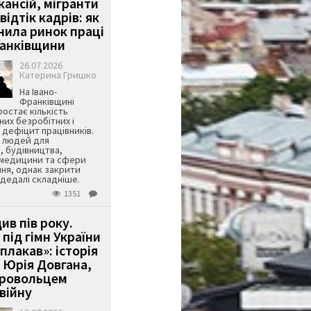
кансій, мігранти
 відтік кадрів: як
інила ринок праці
ранківщини
26.07.2026
Катерина Гришко
На Івано-
Франківщині
остає кількість
их безробітних і
дефіцит працівників.
є людей для
, будівництва,
 медицини та сфери
ня, однак закрити
є дедалі складніше.
1351
ив пів року.
під гімн України
 плакав»: історія
 Юрія Довгана,
бровольцем
війну