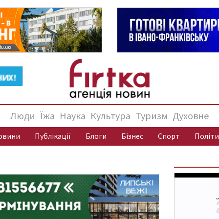
Люди
Їжа
Наука
Культура
Туризм
Духовне
овини
Публікації
Блоги
Бізнес
Спорт
Політи