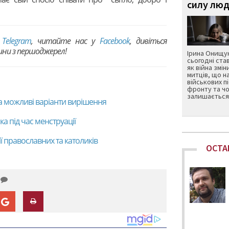
силу люд
в
Telegram
, читайте нас у
Facebook
, дивіться
вини з першоджерел!
Ірина Онищук
сьогодні ста
як війна змін
митців, що н
військових п
фронту та чо
залишається 
та можливі варіанти вирішення
ка під час менструації
ії православних та католиків
ОСТА