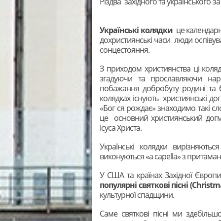
Різдва західного та українського з
Українські колядки
це календарно
дохристиянські часи люди оспіву
сонцестояння.
З приходом християнства ці коляд
згадуючи та прославляючи нар
побажання добробуту родині та 
колядках існують християнські догм
«Бог ся рождає» знаходимо такі сл
це основний християнський догм
Ісуса Христа.
Українські колядки вирізняютьс
виконуються «a capella» з притаман
У США та країнах Західної Європ
популярні святкові пісні (
Christm
культурної спадщини.
Саме святкові пісні ми здебільш