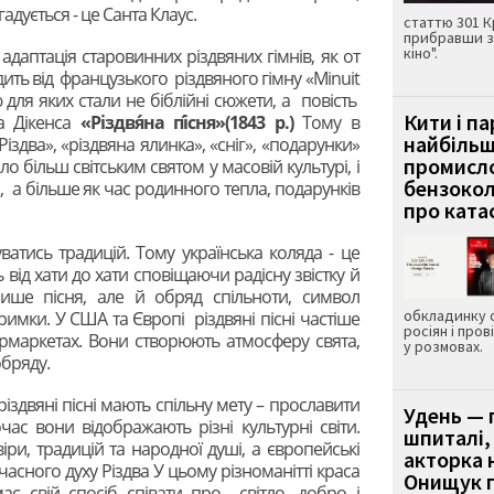
адується - це Санта Клаус.
статтю 301 К
прибравши з
кіно".
адаптація старовинних різдвяних гімнів, як от
дить від французького різдвяного гімну «Minuit
ю для яких стали не біблійні сюжети, а повість
Кити і п
а Дікенса
«Різдвя́на пі́сня»(1843 р.)
Тому в
найбіль
іздва», «різдвяна ялинка», «сніг», «подарунки»
промисло
ало більш світським святом у масовій культурі, і
бензокол
о, а більше як час родинного тепла, подарунків
про ката
атись традицій. Тому українська коляда - це
від хати до хати сповіщаючи радісну звістку й
ише пісня, але й обряд спільноти, символ
обкладинку 
тримки. У США та Європі різдвяні пісні частіше
росіян і пров
ермаркетах. Вони створюють атмосферу свята,
у розмовах.
обряду.
 різдвяні пісні мають спільну мету – прославити
Удень — 
час вони відображають різні культурні світи.
шпиталі,
іри, традицій та народної душі, а європейські
акторка н
сучасного духу Різдва У цьому різноманітті краса
Онищук п
має свій спосіб співати про світло, добро і