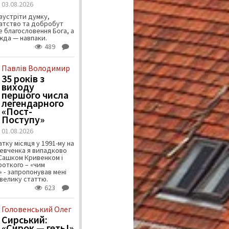
03.08.2026
зустріти думку,
атство та добробут
 благословення Бога, а
ужда — навпаки.
489
Павлів Володимир
35 років з
виходу
першого числа
легендарного
«Пост-
Поступу»
01.08.2026
тку місяця у 1991-му на
евченка я випадково
 Сашком Кривенком і
ороткого – «чим
 - запропонував мені
велику статтю.
623
Головенський Олег
Сирський:
«Сирок — геть!»