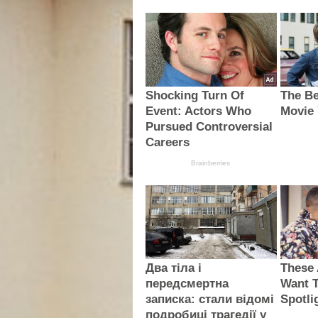
Shocking Turn Of
The Be
Event: Actors Who
Movie 
Pursued Controversial
Careers
Brainberries
Два тіла і
These 
передсмертна
Want T
записка: стали відомі
Spotli
подробиці трагедії у