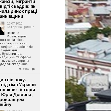
кансій, мігранти
 відтік кадрів: як
інила ринок праці
ранківщини
26.07.2026
Катерина Гришко
На Івано-
Франківщині
остає кількість
их безробітних і
дефіцит працівників.
є людей для
, будівництва,
 медицини та сфери
ня, однак закрити
є дедалі складніше.
1316
ив пів року.
під гімн України
 плакав»: історія
 Юрія Довгана,
бровольцем
війну