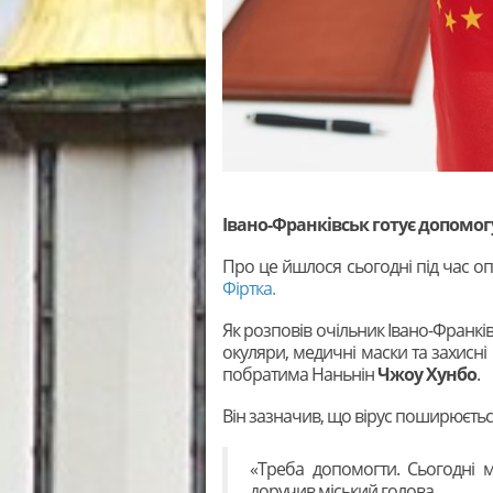
Івано-Франківськ готує допомог
Про це йшлося сьогодні під час оп
Фіртка.
Як розповів очільник Івано-Франкі
окуляри, медичні маски та захисні
побратима Наньнін
Чжоу Хунбо
.
Він зазначив, що вірус поширюєтьс
«Треба допомогти. Сьогодні 
доручив міський голова.