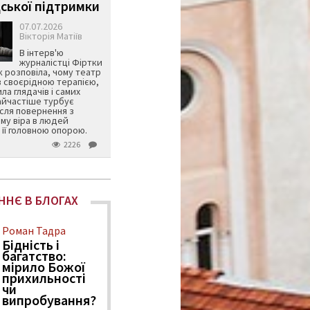
ської підтримки
07.07.2026
Вікторія Матіїв
В інтерв'ю
журналістці Фіртки
 розповіла, чому театр
в своєрідною терапією,
ила глядачів і самих
айчастіше турбує
ісля повернення з
му віра в людей
її головною опорою.
2226
ННЄ В БЛОГАХ
Роман Тадра
Бідність і
багатство:
мірило Божої
прихильності
чи
випробування?