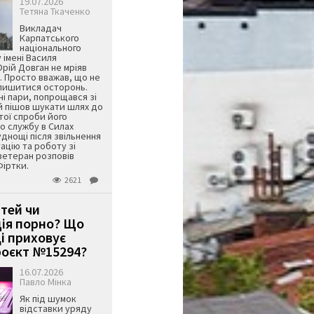
19.07.2026
Тетяна Ткаченко
Викладач
Карпатського
національного
 імені Василя
ій Довган не мріяв
. Просто вважав, що не
алишитися осторонь.
ні пари, попрощався зі
й пішов шукати шлях до
ятої спроби його
о службу в Силах
днощі після звільнення
тацію та роботу зі
ветеран розповів
Фіртки.
2621
ітей чи
ція порно? Що
і приховує
оєкт №15294?
16.07.2026
Павло Мінка
Як під шумок
відставки уряду