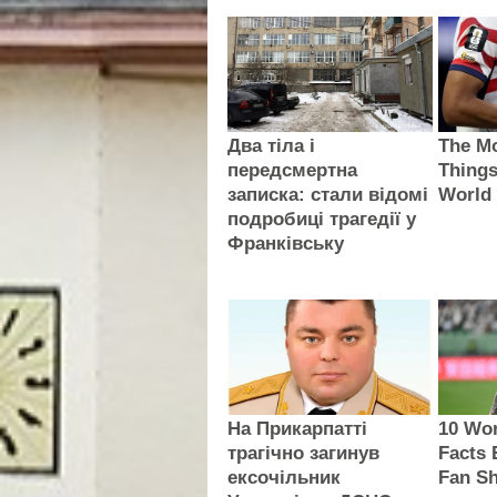
Два тіла і
The Mo
передсмертна
Things
записка: стали відомі
World
подробиці трагедії у
Франківську
На Прикарпатті
10 Wor
трагічно загинув
Facts 
ексочільник
Fan S