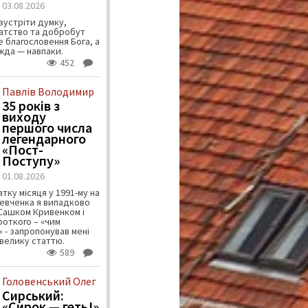
03.08.2026
зустріти думку,
атство та добробут
 благословення Бога, а
ужда — навпаки.
452
Павлів Володимир
35 років з
виходу
першого числа
легендарного
«Пост-
Поступу»
01.08.2026
тку місяця у 1991-му на
евченка я випадково
 Сашком Кривенком і
ороткого – «чим
 - запропонував мені
велику статтю.
589
Головенський Олег
Сирський:
«Сирок — геть!»