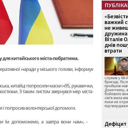
ПУБЛІКА
«Безвіст
важкий с
не живеш
дружина 
Віталія 
днів пошу
втрати
у для китайського міста-побратима.
еративної наради у міського голови, інформує
служив у 68-
бригаді. Післ
вська, китайці попросили маски н95, рукавички,
пройшов нав
Донеччину, а
 костюми. З таким листом звернувся мер міста-
бойового вих
сім'я жила мі
поки не отр
підтвердженн
я і попросив волонтерської допомоги.
ми їм допоможемо, а завтра вони нам», -
Дефіцит 