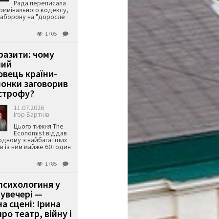
Рада переписала
римінального кодексу,
аборону на "доросле
1705
аразити: чому
ший
вець країни-
онки заговорив
строфу?
11.07.2026
Ігор Бартків
Цього тижня The
Economist віддав
одному з найбагатших
ів із ним майже 60 годин
1785
психологиня у
 увечері —
а сцені: Ірина
ро театр, війну і