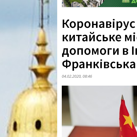
Коронавірус
китайське м
допомоги в І
Франківська
04.02.2020, 08:46