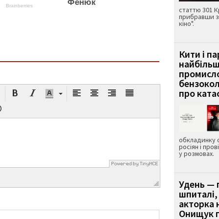
Фенюк
Brainberries
статтю 301 К
прибравши з
кіно".
Кити і п
найбіль
промисло
бензокол
про ката
обкладинку 
росіян і пров
у розмовах.
Удень — 
шпиталі,
акторка н
Онищук п