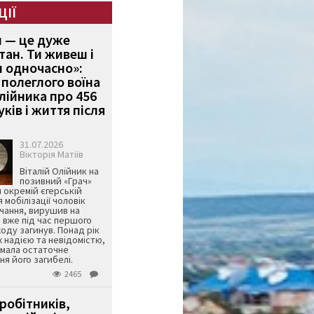
ЦІЇ
и — це дуже
тан. Ти живеш і
 одночасно»:
полеглого воїна
Олійника про 456
ків і життя після
31.07.2026
Вікторія Матіїв
Віталій Олійник на
позивний «Грач»
й окремій єгерській
я мобілізації чоловік
чання, вирушив на
 вже під час першого
оду загинув. Понад рік
ж надією та невідомістю,
имала остаточне
я його загибелі.
2465
робітників,