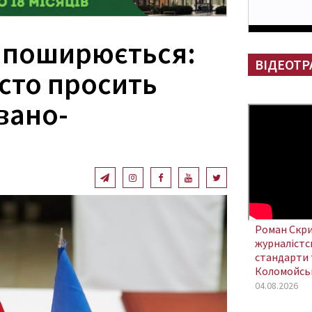
 поширюється:
ВІДЕОТР
істо просить
вано-
Роман Скри
журналістсь
стандарти 
Коломойсь
04.08.2026