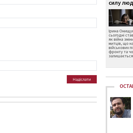
силу люд
Ірина Онищук
сьогодні ста
як війна змін
митців, що н
військових п
фронту та чо
залишається 
Надіслати
ОСТА