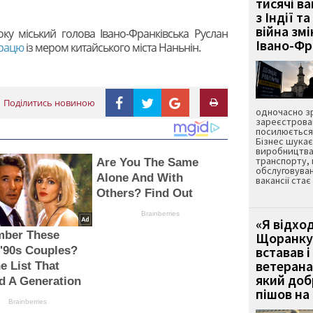
тисячі ва
з Індії та
війна зм
ку міський голова Івано-Франківська Руслан
Івано-Ф
працю
із мером китайського міста Наньнін.
Поділитись новиною
одночасно зр
зареєстрован
посилюється 
Бізнес шука
виробництва
транспорту,
Are You The Same
обслуговуван
Alone And With
вакансії ста
Others? Find Out
Brainberries
«Я відход
ber These
Щоранку 
вставав і
 '90s Couples?
ветерана
e List That
який до
d A Generation
пішов на 
Brainberries