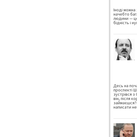
Іноді можна 
начебто баг
людини — це
бідність і н
Десь на поча
проспекті Ш
зустрівся з
він, після к
займаєшся?»
написати не