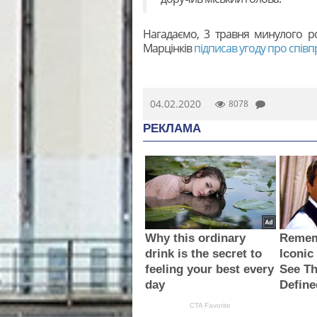
Нагадаємо, 3 травня минулого ро
Марцінків
підписав угоду про спів
04.02.2020
8078
РЕКЛАМА
Why this ordinary
Remem
drink is the secret to
Iconic
feeling your best every
See Th
day
Define
CTA Favorite