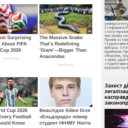
університету
Стефаника Юр
стати героєм
має права з
st Surprising
The Massive Snake
Провів остан
студентами 
 About FIFA
That's Redefining
війська. З п'
 Cup 2026
'Giant'—Bigger Than
прийняли. Пр
оборони, тру
Anacondas
Brainberries
з армії, адап
студентами 
Brainberries
журналістці 
Захист д
легаліза
насправд
законопр
ld Cup 2026
Внаслідок бійки біля
Every Football
«Ельдорадо» помер
hould Know
студент ІФНМУ Нікіта