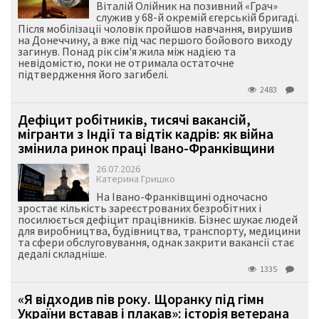
Віталій Олійник на позивний «Грач»
служив у 68-й окремій єгерській бригаді.
Після мобілізації чоловік пройшов навчання, вирушив
на Донеччину, а вже під час першого бойового виходу
загинув. Понад рік сім'я жила між надією та
невідомістю, поки не отримала остаточне
підтвердження його загибелі.
2483
Дефіцит робітників, тисячі вакансій,
мігранти з Індії та відтік кадрів: як війна
змінила ринок праці Івано-Франківщини
26.07.2026
Катерина Гришко
На Івано-Франківщині одночасно
зростає кількість зареєстрованих безробітних і
посилюється дефіцит працівників. Бізнес шукає людей
для виробництва, будівництва, транспорту, медицини
та сфери обслуговування, однак закрити вакансії стає
дедалі складніше.
1335
«Я відходив пів року. Щоранку під гімн
України вставав і плакав»: історія ветерана