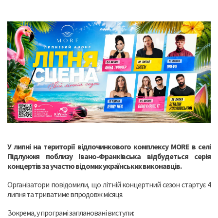
У липні на території відпочинкового комплексу MORE в селі
Підлужжя поблизу Івано-Франківська відбудеться серія
концертів за участю відомих українських виконавців.
Організатори повідомили, що літній концертний сезон стартує 4
липня та триватиме впродовж місяця.
Зокрема, у програмі заплановані виступи: