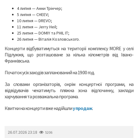
4 липня — Анни Трінчер;
5 липня — CHEEV;
10 липня — DREVO;
11 липня — Jerry Heil;
25 липня — DOMIY та PHIL IT;
26 липня — Віталія Козловського.
Концерти відбуватимуться на території комплексу MORE у селі
Підлужжя, що розташоване за кілька кілометрів від Івано-
Франківська.
Початок усіх заходів запланований на 19:00 год.
За словами організаторів, окрім концертної програми, на
відвідувачів чекатимуть пляжна зона відпочинку, заклади
харчування та розважальна програма.
Квитки на концерти вже надійшли
у продаж
.
26.07.2026 23:18
5206