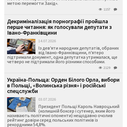
метою перемогти Захід».
1157
Декриміналізація порнографії пройшла
перше читання: як голосували депутати з
Івано-Франківщини
14.07.2026
Із дев'яти народних депутатів, обраних
від Івано-Франківщини, п'ятеро
підтримали документ, одна депутатка утрималася, ще
четверо не підтримали його різними способами.
2129
Україна-Польща: Орден Білого Орла, вибори
в Польщі, «Волинська різня» і російські
спецслужби
03.07.2026
Президент Польщі Кароль Навроцький
(колишній боксер і сутенер, яким його
називають політичні опоненти) нещодавно очолив
рейтинг довіри серед польських політиків із
рекордними 54,8%.