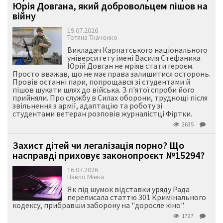
Юрія Довгана, який добровольцем пішов на
війну
19.07.2026
Тетяна Ткаченко
Викладач Карпатського національного
університету імені Василя Стефаника
Юрій Довган не мріяв стати героєм.
Просто вважав, що не має права залишитися осторонь.
Провів останні пари, попрощався зі студентами й
пішов шукати шлях до війська. З п'ятої спроби його
прийняли. Про службу в Силах оборони, труднощі після
звільнення з армії, адаптацію та роботу зі
студентами ветеран розповів журналістці Фіртки.
2635
Захист дітей чи легалізація порно? Що
насправді приховує законопроєкт №15294?
16.07.2026
Павло Мінка
Як під шумок відставки уряду Рада
переписала статтю 301 Кримінального
кодексу, прибравши заборону на "доросле кіно".
1727