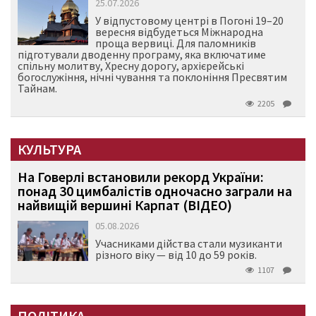
25.07.2026
У відпустовому центрі в Погоні 19–20
вересня відбудеться Міжнародна
проща вервиці. Для паломників
підготували дводенну програму, яка включатиме
спільну молитву, Хресну дорогу, архієрейські
богослужіння, нічні чування та поклоніння Пресвятим
Тайнам.
2205
КУЛЬТУРА
На Говерлі встановили рекорд України:
понад 30 цимбалістів одночасно заграли на
найвищій вершині Карпат (ВІДЕО)
05.08.2026
Учасниками дійства стали музиканти
різного віку — від 10 до 59 років.
1107
ПОЛІТИКА