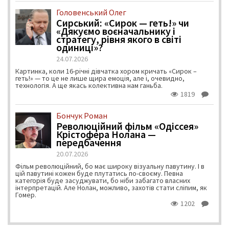
Головенський Олег
Сирський: «Сирок — геть!» чи
«Дякуємо воєначальнику і
стратегу, рівня якого в світі
одиниці»?
24.07.2026
Картинка, коли 16-річні дівчатка хором кричать «Сирок –
геть!» — то це не лише щира емоція, але і, очевидно,
технологія. А ще якась колективна нам ганьба.
1819
Бончук Роман
Революційний фільм «Одіссея»
Крістофера Нолана —
передбачення
20.07.2026
Фільм революційний, бо має широку візуальну павутину. І в
цій павутині кожен буде плутатись по-своєму. Певна
категорія буде засуджувати, бо ніби забагато власних
інтерпретацій. Але Нолан, можливо, захотів стати сліпим, як
Гомер.
1202