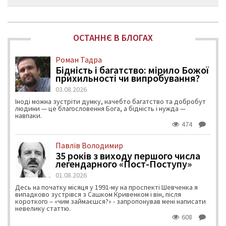
ОСТАННЄ В БЛОГАХ
Роман Тадра
Бідність і багатство: мірило Божої
прихильності чи випробування?
03.08.2026
Іноді можна зустріти думку, начебто багатство та добробут
людини — це благословення Бога, а бідність і нужда —
навпаки.
474
Павлів Володимир
35 років з виходу першого числа
легендарного «Пост-Поступу»
01.08.2026
Десь на початку місяця у 1991-му на проспекті Шевченка я
випадково зустрівся з Сашком Кривенком і він, після
короткого – «чим займаєшся?» - запропонував мені написати
невелику статтю.
608