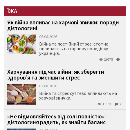
ЇЖА
Як війна впливає на харчові звички: поради
дієтологині
06.08.2026
Війна та постійний стрес істотно
впливають на харчову поведінку
українців.
29275
Харчування під час війни: як зберегти
здоров’я та зменшити стрес
02.08.2026
Війна та стрес суттєво впливають на
харчові звички.
11152
2
«Не відмовляйтесь від солі повністю»:
дієтологиня радить, як знайти баланс