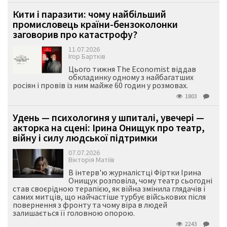
Кити і паразити: чому найбільший
промисловець країни-бензоколонки
заговорив про катастрофу?
11.07.2026
Ігор Бартків
Цього тижня The Economist віддав
обкладинку одному з найбагатших
росіян і провів із ним майже 60 годин у розмовах.
1803
Удень — психологиня у шпиталі, увечері —
акторка на сцені: Ірина Онищук про театр,
війну і силу людської підтримки
07.07.2026
Вікторія Матіїв
В інтерв'ю журналістці Фіртки Ірина
Онищук розповіла, чому театр сьогодні
став своєрідною терапією, як війна змінила глядачів і
самих митців, що найчастіше турбує військових після
повернення з фронту та чому віра в людей
залишається її головною опорою.
2243