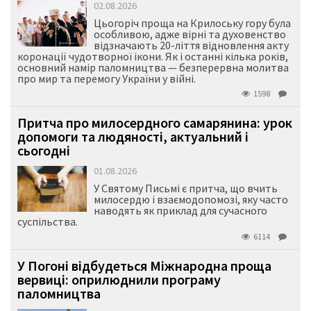
02.08.2026
Цьогоріч проща на Крилоську гору була
особливою, адже вірні та духовенство
відзначають 20-ліття відновлення акту
коронації чудотворної ікони. Як і останні кілька років,
основний намір паломництва — безперервна молитва
про мир та перемогу України у війні.
1598
Притча про милосердного самарянина: урок
допомоги та людяності, актуальний і
сьогодні
01.08.2026
У Святому Письмі є притча, що вчить
милосердю і взаємодопомозі, яку часто
наводять як приклад для сучасного
суспільства.
6114
У Погоні відбудеться Міжнародна проща
вервиці: оприлюднили програму
паломництва