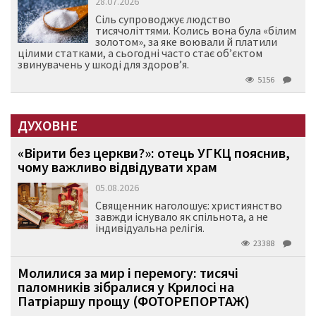
28.07.2026
Сіль супроводжує людство
тисячоліттями. Колись вона була «білим
золотом», за яке воювали й платили
цілими статками, а сьогодні часто стає об’єктом
звинувачень у шкоді для здоров’я.
5156
ДУХОВНЕ
«Вірити без церкви?»: отець УГКЦ пояснив,
чому важливо відвідувати храм
05.08.2026
Священник наголошує: християнство
завжди існувало як спільнота, а не
індивідуальна релігія.
23388
Молилися за мир і перемогу: тисячі
паломників зібралися у Крилосі на
Патріаршу прощу (ФОТОРЕПОРТАЖ)