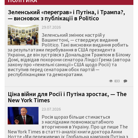
Зеленський «переграв» і Путіна, і Трампа?,
— висновок з публікації в Politico
29.07.2026
Зеленський змінює настрій у
Вашингтоні, — стверджує видання
Politico. Такі висновки видання робить
за результатами перебування в США президента
України, де він зустрівся з Дональдом Трампом в Білому
Домі, відвідав похорони сенатора Ліндсі Грема (автора
закону про «пекельні санкції» США щодо Росії) та
виступив перед сенаторам обох партій —
республіканцями та демократами.
833
Ціна війни для Росії і Путіна зростає, — The
New York Times
23.07.2026
Росія щораз більше стикається
з наслідками повномасштабного
вторгнення в Україну. Про це пише The
New York Times в статті-аналізі книги доктора Анни
Нотте «Ми переживемо їх: Глобальна кампанія Путіна з