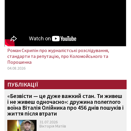
Роман Скрипін про журналістські розслідування,
стандарти та репутацію, про Коломойського та
Порошенка
04.08.2026
ПУБЛІКАЦІЇ
«Безвісти — це дуже важкий стан. Ти живеш
і не живеш одночасно»: дружина полеглого
воїна Віталія Олійника про 456 днів пошуків і
життя після втрати
31.07.2026
Вікторія Матіїв