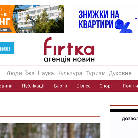
Люди
Їжа
Наука
Культура
Туризм
Духовне
овини
Публікації
Блоги
Бізнес
Спорт
Політи