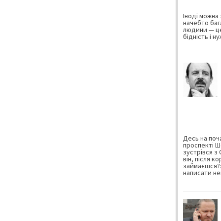
Іноді можна 
начебто баг
людини — це
бідність і н
Десь на поча
проспекті Ш
зустрівся з
він, після к
займаєшся?»
написати не