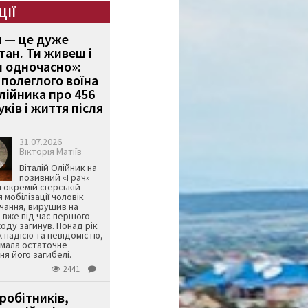
ЦІЇ
и — це дуже
тан. Ти живеш і
 одночасно»:
полеглого воїна
Олійника про 456
ків і життя після
31.07.2026
Вікторія Матіїв
Віталій Олійник на
позивний «Грач»
й окремій єгерській
я мобілізації чоловік
чання, вирушив на
 вже під час першого
оду загинув. Понад рік
ж надією та невідомістю,
имала остаточне
я його загибелі.
2441
робітників,