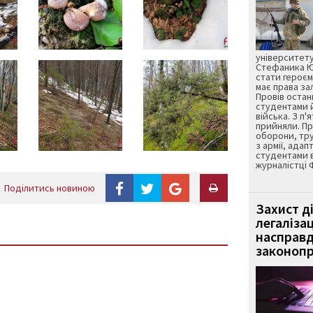
університету
Стефаника Юр
стати героєм
має права з
Провів остан
студентами 
війська. З п'
прийняли. Пр
оборони, тру
з армії, адап
студентами 
журналістці 
Поділитись новиною
Захист д
легаліза
насправд
законопр