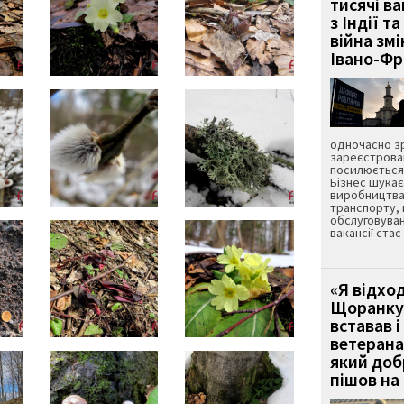
тисячі ва
з Індії та
війна зм
Івано-Ф
одночасно зр
зареєстрован
посилюється 
Бізнес шука
виробництва
транспорту,
обслуговуван
вакансії ста
«Я відход
Щоранку 
вставав і
ветерана
який до
пішов на 