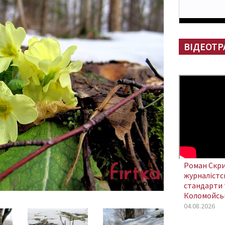
ВІДЕОТР
Роман Скри
журналістсь
стандарти 
Коломойсь
04.08.2026