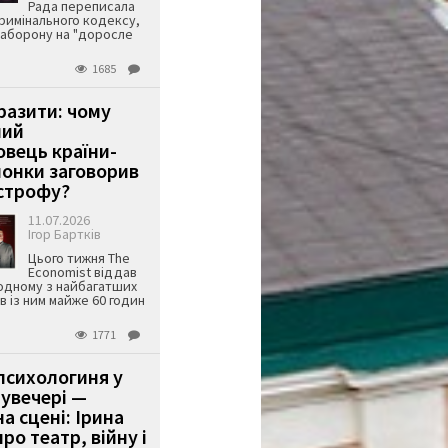
Рада переписала
римінального кодексу,
аборону на "доросле
1685
аразити: чому
ший
вець країни-
онки заговорив
строфу?
11.07.2026
Ігор Бартків
Цього тижня The
Economist віддав
одному з найбагатших
ів із ним майже 60 годин
1771
психологиня у
 увечері —
а сцені: Ірина
ро театр, війну і