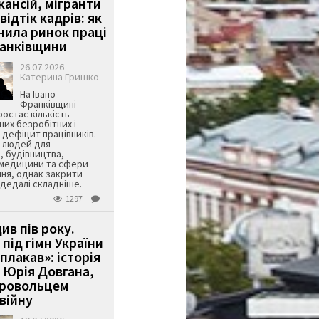
кансій, мігранти
 відтік кадрів: як
інила ринок праці
ранківщини
26.07.2026
Катерина Гришко
На Івано-
Франківщині
остає кількість
их безробітних і
дефіцит працівників.
є людей для
, будівництва,
 медицини та сфери
ня, однак закрити
є дедалі складніше.
1297
ив пів року.
під гімн України
 плакав»: історія
 Юрія Довгана,
бровольцем
війну