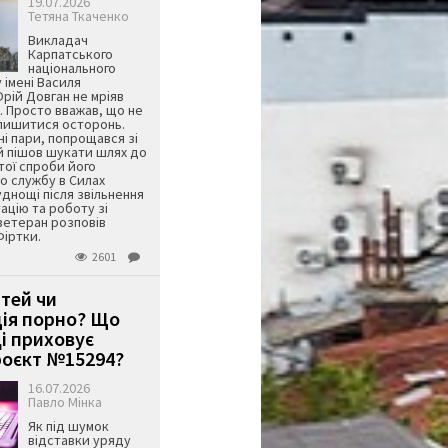
19.07.2026
Тетяна Ткаченко
Викладач
Карпатського
національного
 імені Василя
ій Довган не мріяв
. Просто вважав, що не
алишитися осторонь.
ні пари, попрощався зі
й пішов шукати шлях до
ятої спроби його
о службу в Силах
днощі після звільнення
тацію та роботу зі
ветеран розповів
Фіртки.
2601
ітей чи
ція порно? Що
і приховує
оєкт №15294?
16.07.2026
Павло Мінка
Як під шумок
відставки уряду