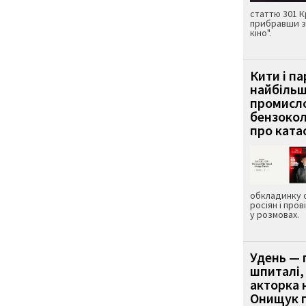
статтю 301 К
прибравши з
кіно".
Кити і п
найбіль
промисло
бензокол
про ката
обкладинку 
росіян і пров
у розмовах.
Удень — 
шпиталі,
акторка н
Онищук п