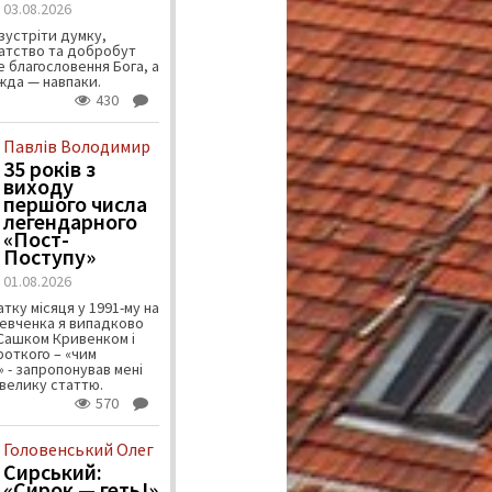
03.08.2026
зустріти думку,
атство та добробут
 благословення Бога, а
ужда — навпаки.
430
Павлів Володимир
35 років з
виходу
першого числа
легендарного
«Пост-
Поступу»
01.08.2026
тку місяця у 1991-му на
евченка я випадково
 Сашком Кривенком і
ороткого – «чим
 - запропонував мені
велику статтю.
570
Головенський Олег
Сирський:
«Сирок — геть!»