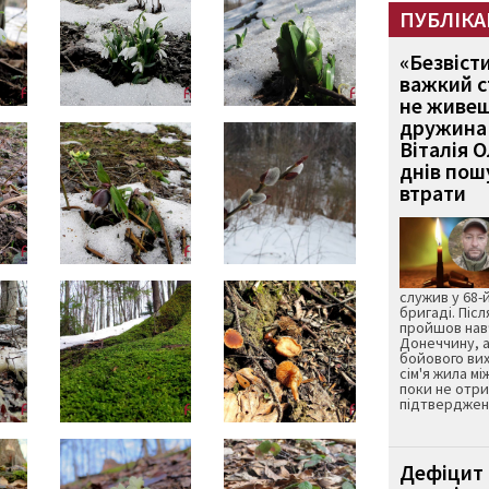
ПУБЛІКА
«Безвіст
важкий с
не живеш
дружина 
Віталія 
днів пошу
втрати
служив у 68-
бригаді. Післ
пройшов нав
Донеччину, а
бойового вих
сім'я жила мі
поки не отр
підтвердженн
Дефіцит 