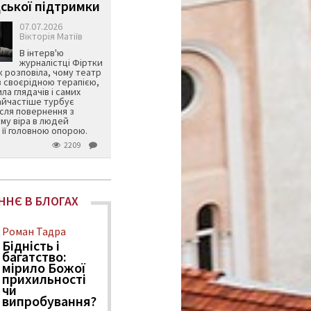
ської підтримки
07.07.2026
Вікторія Матіїв
В інтерв'ю
журналістці Фіртки
 розповіла, чому театр
в своєрідною терапією,
ила глядачів і самих
айчастіше турбує
ісля повернення з
му віра в людей
її головною опорою.
2209
ННЄ В БЛОГАХ
Роман Тадра
Бідність і
багатство:
мірило Божої
прихильності
чи
випробування?