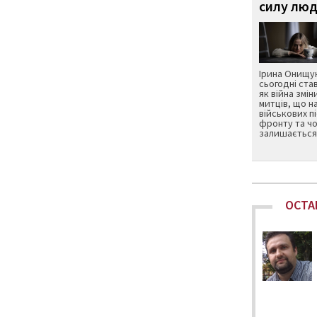
силу люд
Ірина Онищук
сьогодні ста
як війна змін
митців, що н
військових п
фронту та чо
залишається 
ОСТА