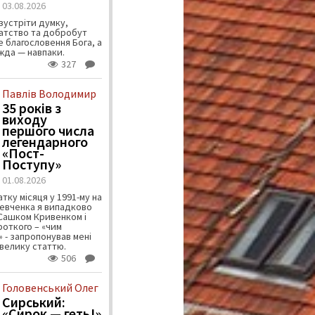
03.08.2026
зустріти думку,
атство та добробут
 благословення Бога, а
ужда — навпаки.
327
Павлів Володимир
35 років з
виходу
першого числа
легендарного
«Пост-
Поступу»
01.08.2026
тку місяця у 1991-му на
евченка я випадково
 Сашком Кривенком і
ороткого – «чим
 - запропонував мені
велику статтю.
506
Головенський Олег
Сирський:
«Сирок — геть!»