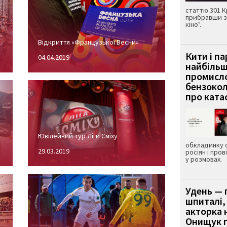
статтю 301 К
прибравши з
кіно".
Відкриття «Французької Весни»
Кити і п
04.04.2019
найбіль
промисло
бензокол
про ката
Ювілейний тур Ліги Сміху
обкладинку 
29.03.2019
росіян і пров
у розмовах.
Удень — 
шпиталі,
акторка н
Онищук п