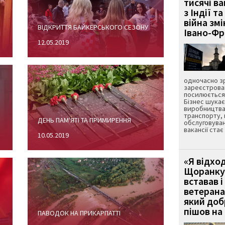
тисячі ва
з Індії та
війна зм
ВІДКРИТТЯ БАЙКЕРСЬКОГО СЕЗОНУ
Івано-Ф
12.05.2019
одночасно зр
зареєстрован
посилюється 
Бізнес шука
виробництва
транспорту,
ДЕНЬ ПАМ'ЯТІ ТА ПРИМИРЕННЯ
обслуговуван
вакансії ста
10.05.2019
«Я відход
Щоранку 
вставав і
ветерана
який до
пішов на 
ПАВОДОК НА ПРИКАРПАТТІ