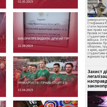
02.05.2019
університету
Стефаника Юр
стати героєм
має права з
Провів остан
студентами 
ВИБОРИ ПРЕЗИДЕНТА. ДРУГИЙ ТУР
війська. З п'
прийняли. Пр
21.04.2019
оборони, тру
з армії, адап
студентами 
журналістці 
Захист д
легаліза
насправд
ПРИКАРПАТТЯ - ГІРНИК-СПОРТ 1:0
законопр
15.04.2019