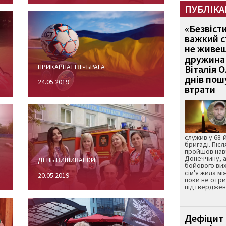
ПУБЛІКА
«Безвіст
важкий с
не живеш
дружина 
ПРИКАРПАТТЯ - БРАГА
Віталія 
днів пошу
24.05.2019
втрати
служив у 68-
бригаді. Післ
пройшов нав
Донеччину, а
ДЕНЬ ВИШИВАНКИ
бойового вих
сім'я жила мі
20.05.2019
поки не отр
підтвердженн
Дефіцит 