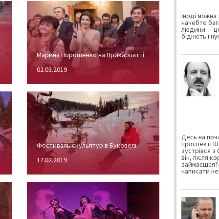
Іноді можна 
начебто баг
людини — це
бідність і н
Марина Порошенко на Прикарпатті
02.03.2019
Десь на поча
проспекті Ш
Фестиваль скульптур в Буковелі
зустрівся з
він, після к
17.02.2019
займаєшся?»
написати не