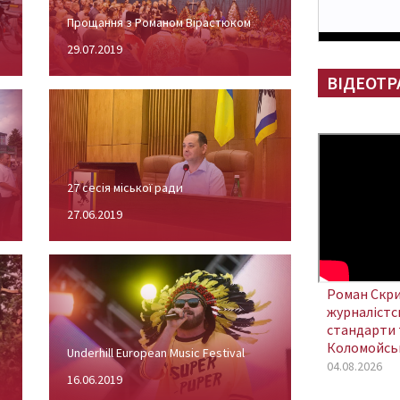
Прощання з Романом Вірастюком
29.07.2019
ВІДЕОТР
27 сесія міської ради
27.06.2019
Роман Скри
журналістсь
стандарти 
Коломойсь
Underhill European Music Festival
04.08.2026
16.06.2019