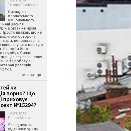
19.07.2026
Тетяна Ткаченко
Викладач
Карпатського
національного
 імені Василя
ій Довган не мріяв
. Просто вважав, що не
алишитися осторонь.
ні пари, попрощався зі
й пішов шукати шлях до
ятої спроби його
о службу в Силах
днощі після звільнення
тацію та роботу зі
ветеран розповів
Фіртки.
2514
ітей чи
ція порно? Що
і приховує
оєкт №15294?
16.07.2026
Павло Мінка
Як під шумок
відставки уряду