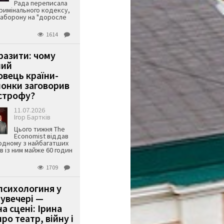
Рада переписала
римінального кодексу,
аборону на "доросле
1614
аразити: чому
ший
вець країни-
онки заговорив
строфу?
11.07.2026
Ігор Бартків
Цього тижня The
Economist віддав
одному з найбагатших
ів із ним майже 60 годин
1709
психологиня у
 увечері —
а сцені: Ірина
ро театр, війну і