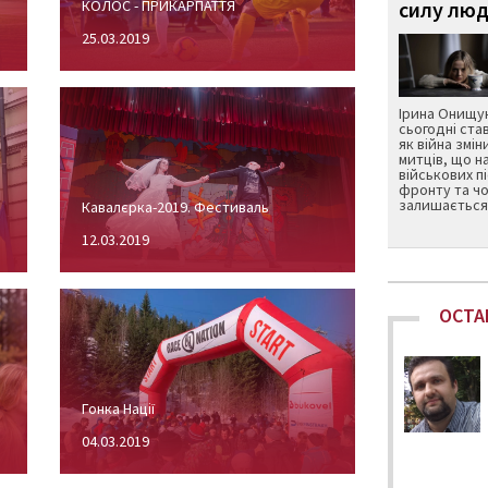
КОЛОС - ПРИКАРПАТТЯ
силу люд
25.03.2019
Ірина Онищук
сьогодні ста
як війна змін
митців, що н
військових п
фронту та чо
залишається 
Кавалєрка-2019. Фестиваль
12.03.2019
ОСТА
Гонка Нації
04.03.2019