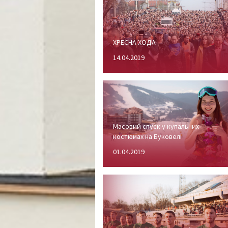
ХРЕСНА ХОДА
14.04.2019
Масовий спуск у купальних
костюмах на Буковелі
01.04.2019