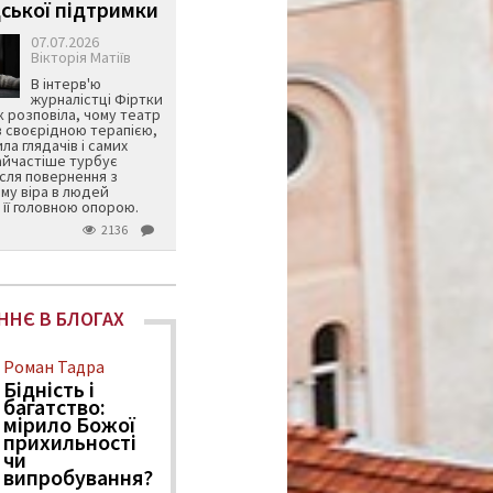
ської підтримки
07.07.2026
Вікторія Матіїв
В інтерв'ю
журналістці Фіртки
 розповіла, чому театр
в своєрідною терапією,
ила глядачів і самих
айчастіше турбує
ісля повернення з
му віра в людей
її головною опорою.
2136
ННЄ В БЛОГАХ
Роман Тадра
Бідність і
багатство:
мірило Божої
прихильності
чи
випробування?