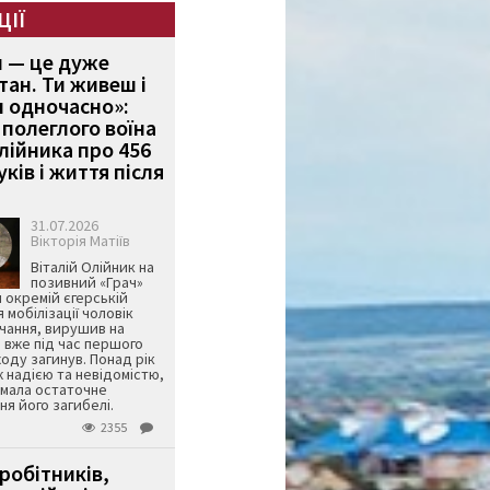
ЦІЇ
и — це дуже
тан. Ти живеш і
 одночасно»:
полеглого воїна
Олійника про 456
ків і життя після
31.07.2026
Вікторія Матіїв
Віталій Олійник на
позивний «Грач»
й окремій єгерській
я мобілізації чоловік
чання, вирушив на
 вже під час першого
оду загинув. Понад рік
ж надією та невідомістю,
имала остаточне
я його загибелі.
2355
робітників,