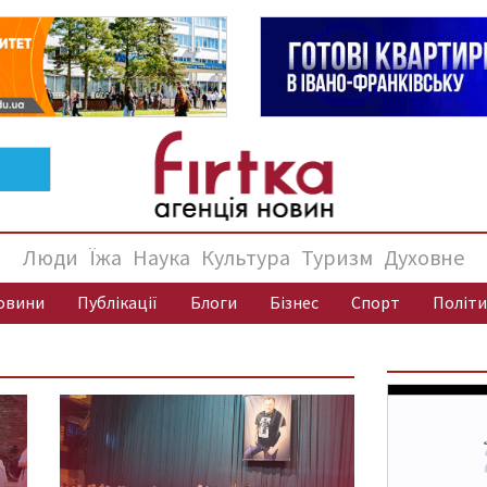
Люди
Їжа
Наука
Культура
Туризм
Духовне
овини
Публікації
Блоги
Бізнес
Спорт
Політи