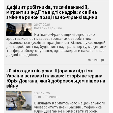
Дефіцит робітників, тисячі вакансій,
мігранти з Індії та відтік кадрів: як війна
змінила ринок праці Івано-Франківщини
26.07.2026
Катерина Гришко
На Івано-Франківщині одночасно
зростає кількість зареєстрованих безробітних і
посилюється дефіцит працівників. Бізнес шукає людей
для виробництва, будівництва, транспорту, медицини
та сфери обслуговування, однак закрити вакансії стає
дедалі складніше.
1399
«Я відходив пів року. Щоранку під гімн
України вставав і плакав»: історія ветерана
Юрія Довгана, який добровольцем пішов на
війну
19.07.2026
Тетяна Ткаченко
Викладач Карпатського національного
університету імені Василя Стефаника
Юрій Довган не мріяв стати героєм.