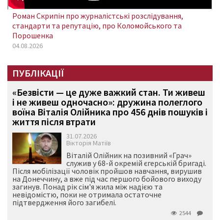
Роман Скрипін про журналістські розслідування,
стандарти та репутацію, про Коломойського та
Порошенка
04.08.2026
ПУБЛІКАЦІЇ
«Безвісти — це дуже важкий стан. Ти живеш
і не живеш одночасно»: дружина полеглого
воїна Віталія Олійника про 456 днів пошуків і
життя після втрати
31.07.2026
Вікторія Матіїв
Віталій Олійник на позивний «Грач»
служив у 68-й окремій єгерській бригаді.
Після мобілізації чоловік пройшов навчання, вирушив
на Донеччину, а вже під час першого бойового виходу
загинув. Понад рік сім'я жила між надією та
невідомістю, поки не отримала остаточне
підтвердження його загибелі.
2544