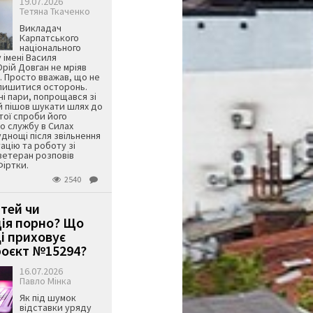
19.07.2026
Тетяна Ткаченко
Викладач
Карпатського
національного
 імені Василя
ій Довган не мріяв
. Просто вважав, що не
алишитися осторонь.
ні пари, попрощався зі
й пішов шукати шлях до
ятої спроби його
о службу в Силах
днощі після звільнення
тацію та роботу зі
ветеран розповів
Фіртки.
2540
ітей чи
ція порно? Що
і приховує
оєкт №15294?
16.07.2026
Павло Мінка
Як під шумок
відставки уряду