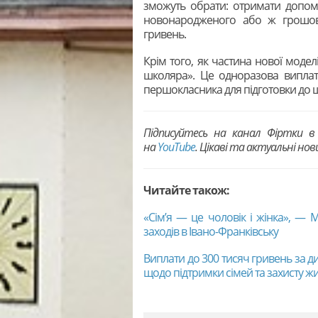
зможуть обрати: отримати допомо
новонародженого або ж грошов
гривень.
Крім того, як частина нової моде
школяра». Це одноразова виплат
першокласника для підготовки до 
Підписуйтесь на канал Фіртки 
на
YouTubе
. Цікаві та актуальні но
Читайте також:
«Сім’я — це чоловік і жінка», —
заходів в Івано-Франківську
Виплати до 300 тисяч гривень за д
щодо підтримки сімей та захисту ж