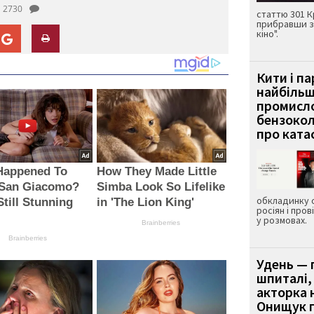
2730
статтю 301 К
прибравши з
кіно".
Кити і п
найбіль
промисло
бензокол
про ката
Happened To
How They Made Little
 San Giacomo?
Simba Look So Lifelike
обкладинку 
Still Stunning
in 'The Lion King'
росіян і пров
!
у розмовах.
Brainberries
Brainberries
Удень — 
шпиталі,
акторка н
Онищук п