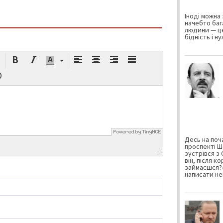
Іноді можна 
начебто баг
людини — це
бідність і н
Десь на поча
проспекті Ш
зустрівся з
він, після к
займаєшся?»
написати не