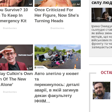
силу люд
ou Survive? 10
Once Criticized For
 To Keep In
Her Figure, Now She's
Emergency Kit
Turning Heads
Ірина Онищук
Brainberries
Brainberries
сьогодні ста
як війна змін
митців, що н
військових п
фронту та чо
залишається 
ОСТА
ay Culkin's Own
Авто злетіло у кювет
n Of The New
та
 Alone’
перекинулось: деталі
аварії, в якій загинув
Brainberries
декан факультету
ІФНМ…