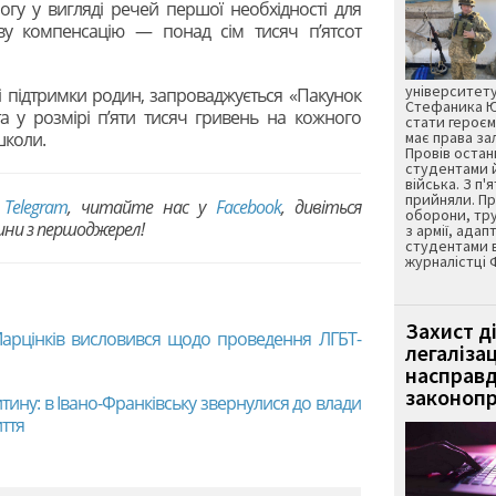
гу у вигляді речей першої необхідності для
у компенсацію — понад сім тисяч п’ятсот
університету
лі підтримки родин, запроваджується «Пакунок
Стефаника Юр
а у розмірі п’яти тисяч гривень на кожного
стати героєм
школи.
має права з
Провів остан
студентами 
війська. З п'
прийняли. Пр
в
Telegram
, читайте нас у
Facebook
, дивіться
оборони, тру
вини з першоджерел!
з армії, адап
студентами 
журналістці 
Захист д
 Марцінків висловився щодо проведення ЛГБТ-
легаліза
насправд
законопр
итину: в Івано-Франківську звернулися до влади
иття