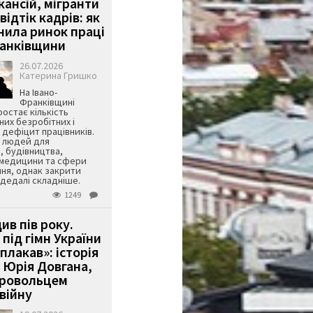
кансій, мігранти
 відтік кадрів: як
інила ринок праці
ранківщини
26.07.2026
Катерина Гришко
На Івано-
Франківщині
остає кількість
их безробітних і
дефіцит працівників.
є людей для
, будівництва,
 медицини та сфери
ня, однак закрити
є дедалі складніше.
1249
ив пів року.
під гімн України
 плакав»: історія
 Юрія Довгана,
бровольцем
війну