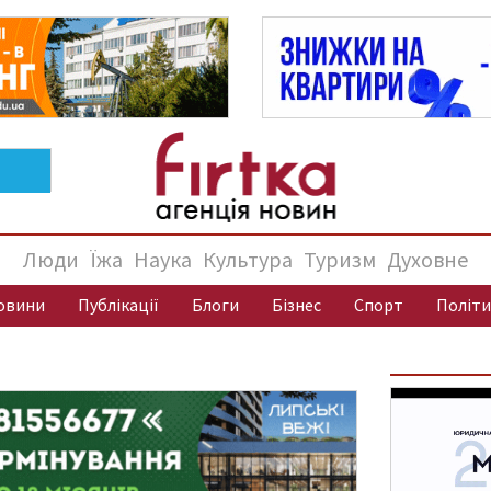
Люди
Їжа
Наука
Культура
Туризм
Духовне
овини
Публікації
Блоги
Бізнес
Спорт
Політи