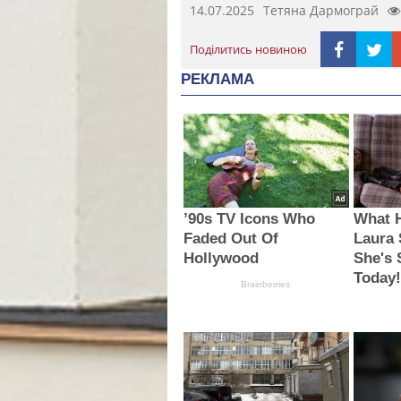
14.07.2025
Тетяна Дармограй
Поділитись новиною
РЕКЛАМА
’90s TV Icons Who
What 
Faded Out Of
Laura
Hollywood
She's 
Today
Brainberries