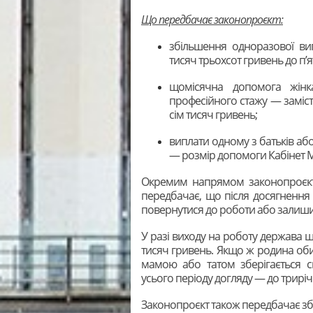
Що передбачає законопроєкт:
збільшення одноразової ви
тисяч трьохсот гривень до п’я
щомісячна допомога жінк
професійного стажу — заміст
сім тисяч гривень;
виплати одному з батьків аб
— розмір допомоги Кабінет М
Окремим напрямом законопроєкт
передбачає, що після досягнення
повернутися до роботи або залишит
У разі виходу на роботу держава щ
тисяч гривень. Якщо ж родина оби
мамою або татом зберігається с
усього періоду догляду — до триріч
Законопроєкт також передбачає зб