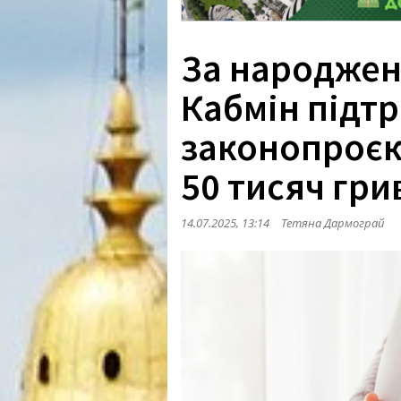
За народжен
Кабмін підт
законопроєк
50 тисяч гри
14.07.2025, 13:14
Тетяна Дармограй