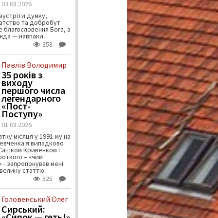
03.08.2026
зустріти думку,
атство та добробут
 благословення Бога, а
ужда — навпаки.
358
Павлів Володимир
35 років з
виходу
першого числа
легендарного
«Пост-
Поступу»
01.08.2026
тку місяця у 1991-му на
евченка я випадково
 Сашком Кривенком і
ороткого – «чим
 - запропонував мені
велику статтю.
525
Головенський Олег
Сирський:
«Сирок — геть!»