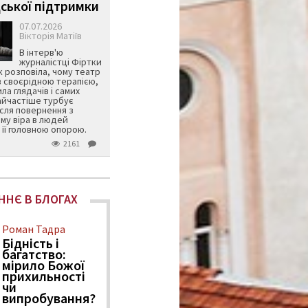
ської підтримки
07.07.2026
Вікторія Матіїв
В інтерв'ю
журналістці Фіртки
 розповіла, чому театр
в своєрідною терапією,
ила глядачів і самих
айчастіше турбує
ісля повернення з
му віра в людей
її головною опорою.
2161
ННЄ В БЛОГАХ
Роман Тадра
Бідність і
багатство:
мірило Божої
прихильності
чи
випробування?