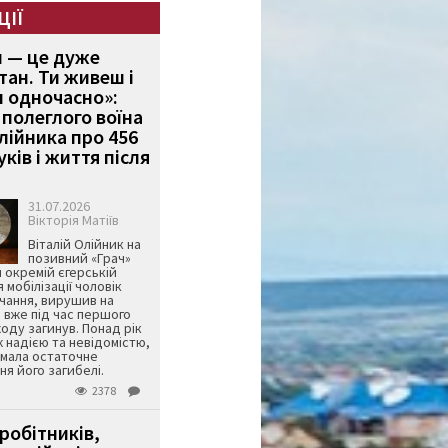
ЦІЇ
и — це дуже
тан. Ти живеш і
 одночасно»:
полеглого воїна
Олійника про 456
ків і життя після
31.07.2026
Вікторія Матіїв
Віталій Олійник на
позивний «Грач»
й окремій єгерській
я мобілізації чоловік
чання, вирушив на
 вже під час першого
оду загинув. Понад рік
ж надією та невідомістю,
имала остаточне
я його загибелі.
2378
робітників,