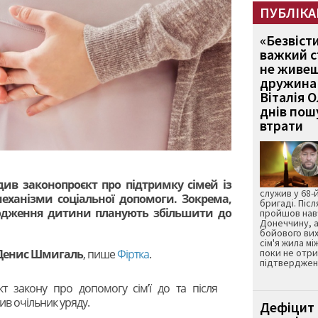
ПУБЛІКА
«Безвіст
важкий с
не живеш
дружина 
Віталія 
днів пошу
втрати
одив законопроєкт про підтримку сімей із
служив у 68-
механізми соціальної допомоги. Зокрема,
бригаді. Післ
родження дитини планують збільшити до
пройшов нав
Донеччину, а
бойового вих
сім'я жила мі
Денис Шмигаль
, пише
Фіртка
.
поки не отр
підтвердженн
т закону про допомогу сім’ї до та після
в очільник уряду.
Дефіцит 