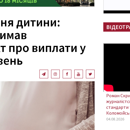
ня дитини:
ВІДЕОТР
римав
т про виплати у
вень
Роман Скри
журналістсь
стандарти 
Коломойсь
04.08.2026