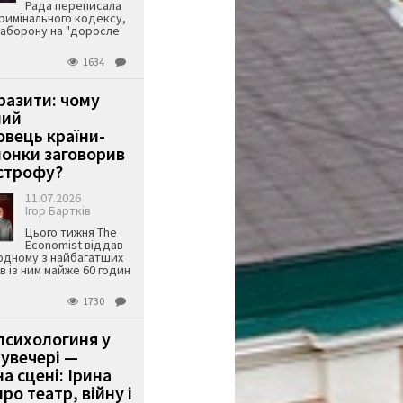
Рада переписала
римінального кодексу,
аборону на "доросле
1634
аразити: чому
ший
вець країни-
онки заговорив
строфу?
11.07.2026
Ігор Бартків
Цього тижня The
Economist віддав
одному з найбагатших
ів із ним майже 60 годин
1730
психологиня у
 увечері —
а сцені: Ірина
ро театр, війну і