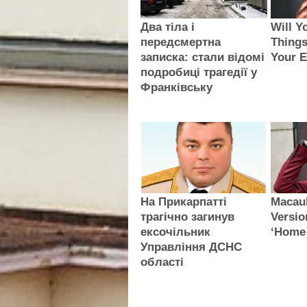
Два тіла і
Will Y
передсмертна
Things
записка: стали відомі
Your 
подробиці трагедії у
Франківську
На Прикарпатті
Macaul
трагічно загинув
Versio
ексочільник
‘Home
Управління ДСНС
області