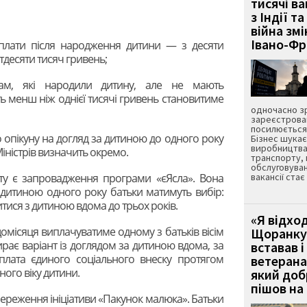
тисячі ва
з Індії та
війна зм
Івано-Ф
плати після народження дитини — з десяти
тдесяти тисяч гривень;
ам, які народили дитину, але не мають
ь менш ніж однієї тисячі гривень становитиме
одночасно зр
зареєстрован
посилюється 
о опікуну на догляд за дитиною до одного року
Бізнес шука
виробництва
іністрів визначить окремо.
транспорту,
обслуговуван
у є запровадження програми «єЯсла». Вона
вакансії ста
 дитиною одного року батьки матимуть вибір:
ися з дитиною вдома до трьох років.
«Я відход
омісяця виплачуватиме одному з батьків вісім
Щоранку 
рає варіант із доглядом за дитиною вдома, за
вставав і
плата єдиного соціального внеску протягом
ветерана
ного віку дитини.
який до
пішов на 
ереження ініціативи «Пакунок малюка». Батьки