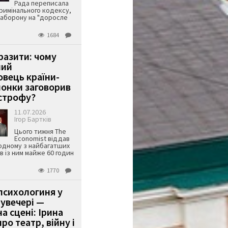
Рада переписала
римінального кодексу,
аборону на "доросле
1684
аразити: чому
ший
вець країни-
онки заговорив
строфу?
11.07.2026
Ігор Бартків
Цього тижня The
Economist віддав
одному з найбагатших
ів із ним майже 60 годин
1770
психологиня у
 увечері —
а сцені: Ірина
ро театр, війну і