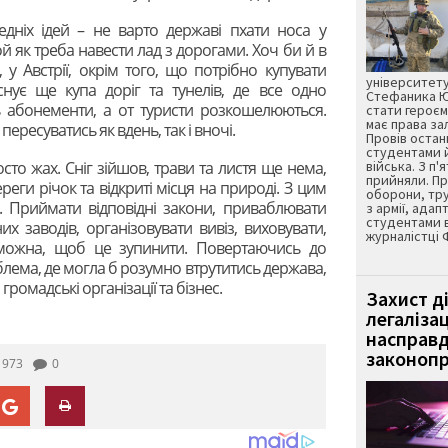
едніх ідей – не варто державі пхати носа у
ой як треба навести лад з дорогами. Хоч би й в
 у Австрії, окрім того, що потрібно купувати
університету
існує ще купа доріг та тунелів, де все одно
Стефаника Юр
ь абонементи, а от туристи розкошелюються.
стати героєм
має права з
ересуватись як вдень, так і вночі.
Провів остан
студентами 
осто жах. Сніг зійшов, трави та листя ще нема,
війська. З п'
прийняли. Пр
реги річок та відкриті місця на природі. З цим
оборони, тру
. Приймати відповідні закони, приваблювати
з армії, адап
студентами 
х заводів, організовувати вивіз, виховувати,
журналістці 
 можна, щоб це зупинити. Повертаючись до
лема, де могла б розумно втрутитись держава,
ромадські організації та бізнес.
Захист д
легаліза
насправд
законопр
1973
0