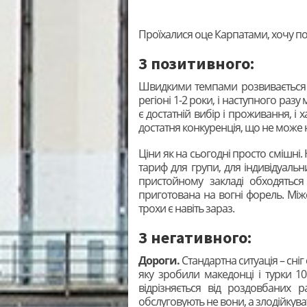
Проїхалися оце Карпатами, хочу п
З позитивного:
Швидкими темпами розвивається і
регіоні 1-2 роки, і наступного раз
є достатній вибір і проживання, і 
достатня конкуренція, що не може н
Ціни як на сьогодні просто смішні
тариф для групи, для індивідуальни
пристойному закладі обходятьс
приготована на вогні форель. Міжс
трохи є навіть зараз.
З негативного:
Дороги.
Стандартна ситуація – сніг
яку зробили македонці і турки 1
відрізняється від роздовбаних 
обслуговують не вони, а злодійкува