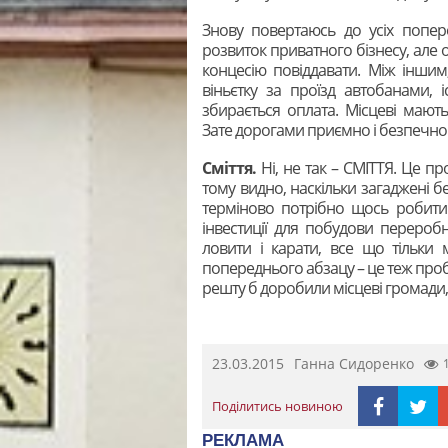
Знову повертаюсь до усіх попер
розвиток приватного бізнесу, але 
концесію повіддавати. Між іншим,
віньєтку за проїзд автобанами, 
збирається оплата. Місцеві мают
Зате дорогами приємно і безпечно п
Сміття.
Ні, не так – СМІТТЯ. Це пр
тому видно, наскільки загаджені бе
терміново потрібно щось робити
інвестиції для побудови переробни
ловити і карати, все що тільки
попереднього абзацу – це теж проб
решту б доробили місцеві громади, г
23.03.2015
Ганна Сидоренко
Поділитись новиною
РЕКЛАМА