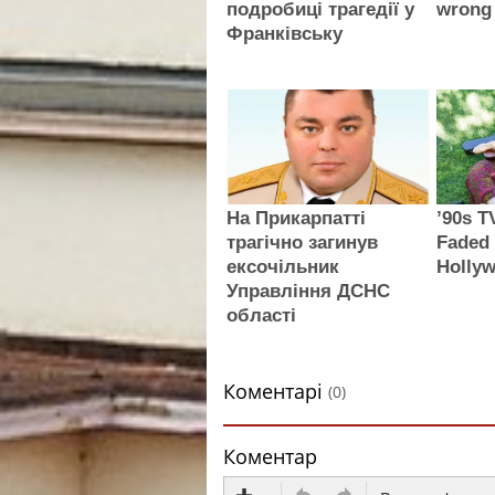
подробиці трагедії у
wrong
Франківську
На Прикарпатті
’90s T
трагічно загинув
Faded
ексочільник
Holly
Управління ДСНС
області
Коментарі
(0)
Коментар