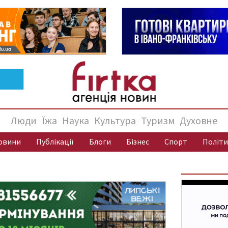
Люди
Їжа
Наука
Культура
Туризм
Духовне
овини
Публікації
Блоги
Бізнес
Спорт
Політи