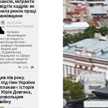
кансій, мігранти
 відтік кадрів: як
інила ринок праці
ранківщини
26.07.2026
Катерина Гришко
На Івано-
Франківщині
остає кількість
их безробітних і
дефіцит працівників.
є людей для
, будівництва,
 медицини та сфери
ня, однак закрити
є дедалі складніше.
1296
ив пів року.
під гімн України
 плакав»: історія
 Юрія Довгана,
бровольцем
війну