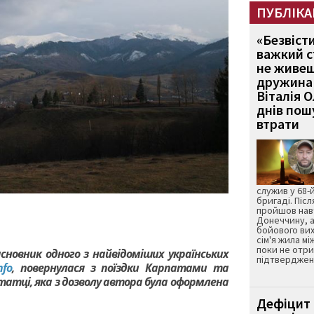
ПУБЛІКА
«Безвіст
важкий с
не живеш
дружина 
Віталія 
днів пошу
втрати
служив у 68-
бригаді. Післ
пройшов нав
Донеччину, а
бойового вих
сім'я жила мі
поки не отр
асновник одного з найвідоміших українських
підтвердженн
nfo
, повернулася з поїздки Карпатами та
отатці, яка з дозволу автора була оформлена
Дефіцит 