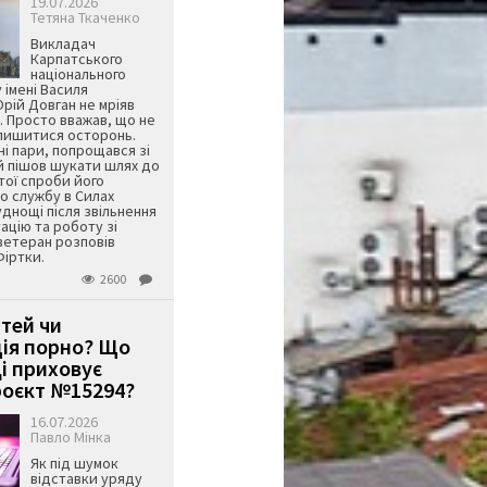
19.07.2026
Тетяна Ткаченко
Викладач
Карпатського
національного
 імені Василя
ій Довган не мріяв
. Просто вважав, що не
алишитися осторонь.
ні пари, попрощався зі
й пішов шукати шлях до
ятої спроби його
о службу в Силах
днощі після звільнення
тацію та роботу зі
ветеран розповів
Фіртки.
2600
ітей чи
ція порно? Що
і приховує
оєкт №15294?
16.07.2026
Павло Мінка
Як під шумок
відставки уряду