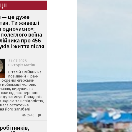
ЦІЇ
и — це дуже
тан. Ти живеш і
 одночасно»:
полеглого воїна
Олійника про 456
ків і життя після
31.07.2026
Вікторія Матіїв
Віталій Олійник на
позивний «Грач»
й окремій єгерській
я мобілізації чоловік
чання, вирушив на
 вже під час першого
оду загинув. Понад рік
ж надією та невідомістю,
имала остаточне
я його загибелі.
2440
робітників,