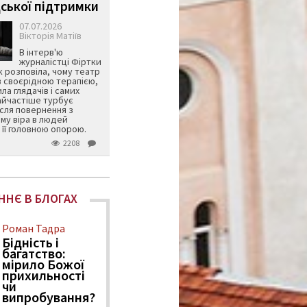
ської підтримки
07.07.2026
Вікторія Матіїв
В інтерв'ю
журналістці Фіртки
 розповіла, чому театр
в своєрідною терапією,
ила глядачів і самих
айчастіше турбує
ісля повернення з
му віра в людей
її головною опорою.
2208
ННЄ В БЛОГАХ
Роман Тадра
Бідність і
багатство:
мірило Божої
прихильності
чи
випробування?