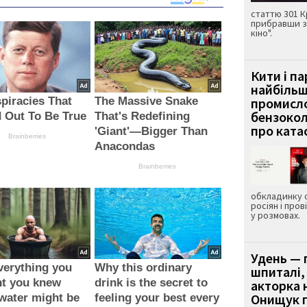
статтю 301 К
прибравши з
кіно".
Кити і п
найбіль
piracies That
The Massive Snake
промисло
бензокол
 Out To Be True
That's Redefining
про ката
'Giant'—Bigger Than
Brainberries
Anacondas
Brainberries
обкладинку 
росіян і пров
у розмовах.
Удень — 
verything you
Why this ordinary
шпиталі,
ht you knew
drink is the secret to
акторка н
Онищук п
water might be
feeling your best every