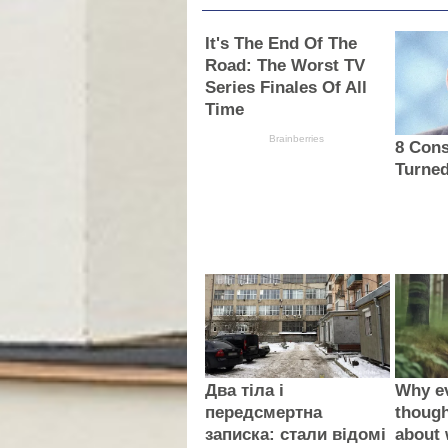
It's The End Of The
Road: The Worst TV
Series Finales Of All
Time
Brainberries
8 Cons
Turned
Два тіла і
Why e
передсмертна
thoug
записка: стали відомі
about 