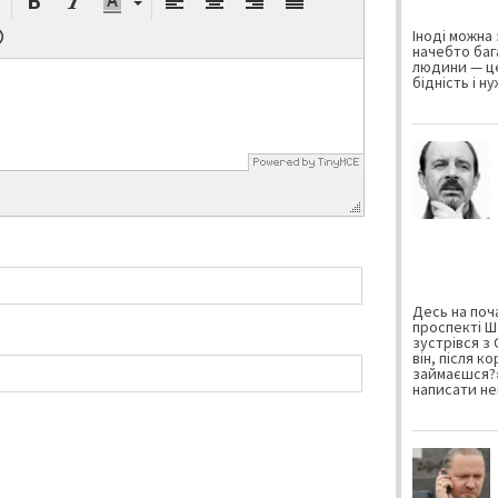
Іноді можна 
начебто баг
людини — це
бідність і н
Десь на поча
проспекті Ш
зустрівся з
він, після к
займаєшся?»
написати не