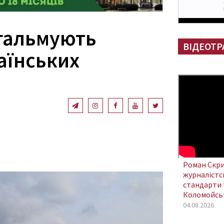
і гальмують
ВІДЕОТР
аїнських
Роман Скри
журналістсь
стандарти 
Коломойсь
04.08.2026