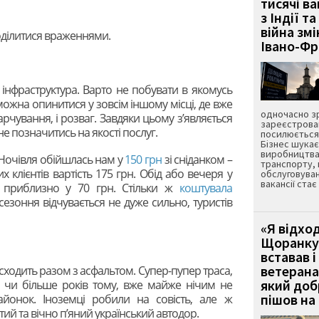
тисячі ва
з Індії та
війна зм
оділитися враженнями.
Івано-Ф
нфраструктура. Варто не побувати в якомусь
у можна опинитися у зовсім іншому місці, де вже
одночасно зр
харчування, і розваг. Завдяки цьому з’являється
зареєстрован
е позначитись на якості послуг.
посилюється 
Бізнес шука
виробництва
. Ночівля обійшлась нам у
150 грн
зі сніданком –
транспорту,
х клієнтів вартість 175 грн. Обід або вечеря у
обслуговуван
вакансії ста
я приблизно у 70 грн. Стільки ж
коштувала
езоння відчувається не дуже сильно, туристів
«Я відход
Щоранку 
вставав і
ветерана
 сходить разом з асфальтом. Супер-пупер траса,
який до
0 чи більше років тому, вже майже нічим не
пішов на 
районок. Іноземці робили на совість, але ж
тий та вічно п’яний український автодор.