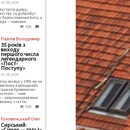
03.08.2026
зустріти думку,
атство та добробут
 благословення Бога, а
ужда — навпаки.
428
Павлів Володимир
35 років з
виходу
першого числа
легендарного
«Пост-
Поступу»
01.08.2026
тку місяця у 1991-му на
евченка я випадково
 Сашком Кривенком і
ороткого – «чим
 - запропонував мені
велику статтю.
569
Головенський Олег
Сирський:
«Сирок — геть!»