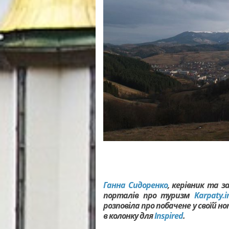
Ганна Сидоренко
, керівник та з
порталів про туризм
Karpaty.i
розповіла про побачене у своїй н
в колонку для
Inspired
.