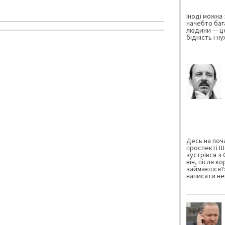
Іноді можна 
начебто баг
людини — це
бідність і н
Десь на поча
проспекті Ш
зустрівся з
він, після к
займаєшся?»
написати не