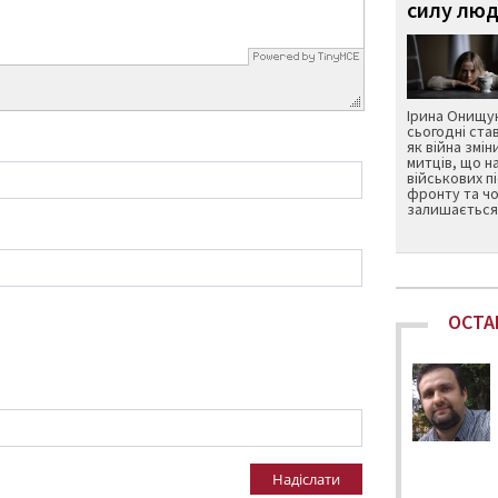
силу люд
Ірина Онищук
сьогодні ста
як війна змін
митців, що н
військових п
фронту та чо
залишається 
ОСТА
Надіслати