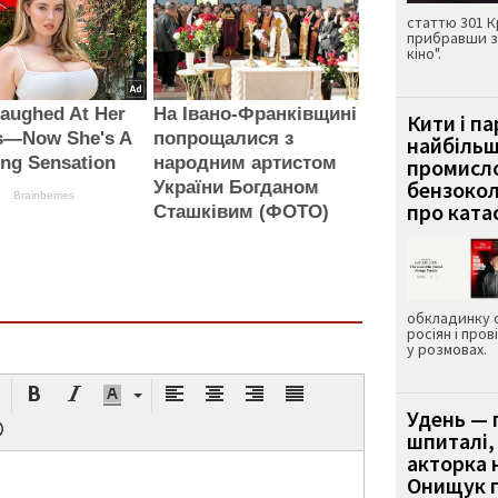
статтю 301 К
прибравши з
кіно".
aughed At Her
На Івано-Франківщині
Кити і п
s—Now She's A
попрощалися з
найбіль
ng Sensation
народним артистом
промисло
бензокол
України Богданом
Brainberries
про ката
Сташківим (ФОТО)
обкладинку 
росіян і пров
у розмовах.
Удень — 
шпиталі,
акторка н
Онищук п