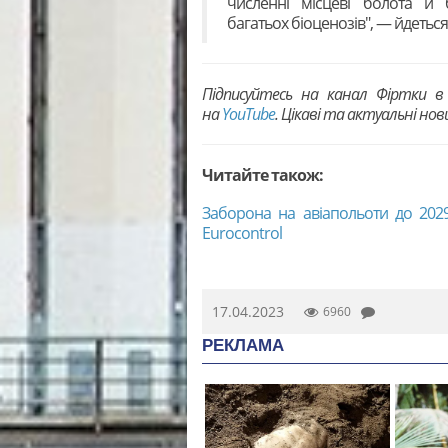
численні місцеві болота й 
багатьох
біоценозів
", — йдетьс
Підписуйтесь на канал Фіртки 
на
YouTubе
. Цікаві та актуальні но
Читайте також:
Заборона на авіапольоти до 202
Eurocontrol
17.04.2023
6960
РЕКЛАМА