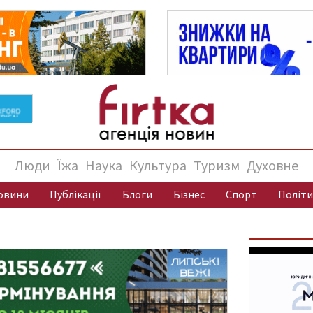
Люди
Їжа
Наука
Культура
Туризм
Духовне
овини
Публікації
Блоги
Бізнес
Спорт
Політи