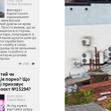
19.07.2026
Тетяна Ткаченко
Викладач
Карпатського
національного
 імені Василя
ій Довган не мріяв
. Просто вважав, що не
алишитися осторонь.
ні пари, попрощався зі
й пішов шукати шлях до
ятої спроби його
о службу в Силах
днощі після звільнення
тацію та роботу зі
ветеран розповів
Фіртки.
2535
ітей чи
ція порно? Що
і приховує
оєкт №15294?
16.07.2026
Павло Мінка
Як під шумок
відставки уряду