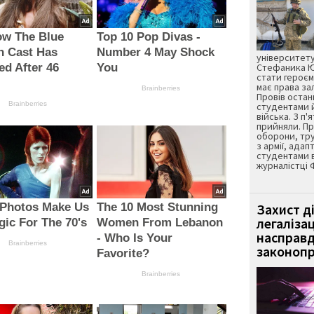
ow The Blue
Top 10 Pop Divas -
n Cast Has
Number 4 May Shock
університету
d After 46
You
Стефаника Юр
стати героєм
має права з
Brainberries
Провів остан
Brainberries
студентами 
війська. З п'
прийняли. Пр
оборони, тру
з армії, адап
студентами 
журналістці 
 Photos Make Us
The 10 Most Stunning
Захист д
легаліза
gic For The 70's
Women From Lebanon
насправд
- Who Is Your
Brainberries
законопр
Favorite?
Brainberries