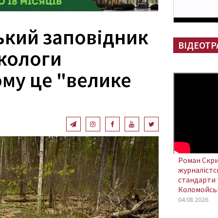
кий заповідник
ВІДЕОТР
Екологи
ому це "велике
Роман Скри
журналістсь
стандарти 
Коломойсь
04.08.2026