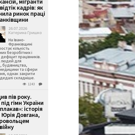
кансій, мігранти
 відтік кадрів: як
інила ринок праці
ранківщини
26.07.2026
Катерина Гришко
На Івано-
Франківщині
остає кількість
их безробітних і
дефіцит працівників.
є людей для
, будівництва,
 медицини та сфери
ня, однак закрити
є дедалі складніше.
1243
ив пів року.
під гімн України
 плакав»: історія
 Юрія Довгана,
бровольцем
війну