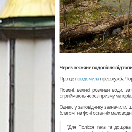
Через весняне водопілля підто
Про це
повідомила
пресслужба Чор
Повені, великі розливи води, з
сприймають через призму матеріал
Однак, у заповіднику зазначили, 
благом" на фоні останніх маловодних
"Для Полісся тала та дощов