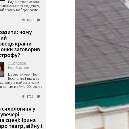
Рада переписала
римінального кодексу,
аборону на "доросле
1629
аразити: чому
ший
вець країни-
онки заговорив
строфу?
11.07.2026
Ігор Бартків
Цього тижня The
Economist віддав
одному з найбагатших
ів із ним майже 60 годин
1726
психологиня у
 увечері —
а сцені: Ірина
ро театр, війну і