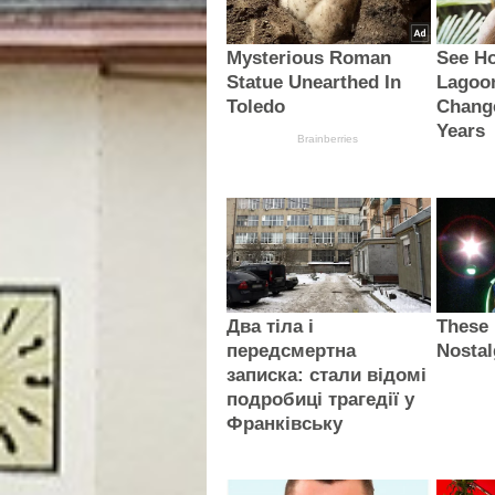
Mysterious Roman
See H
Statue Unearthed In
Lagoo
Toledo
Change
Years
Brainberries
Два тіла і
These
передсмертна
Nostal
записка: стали відомі
подробиці трагедії у
Франківську