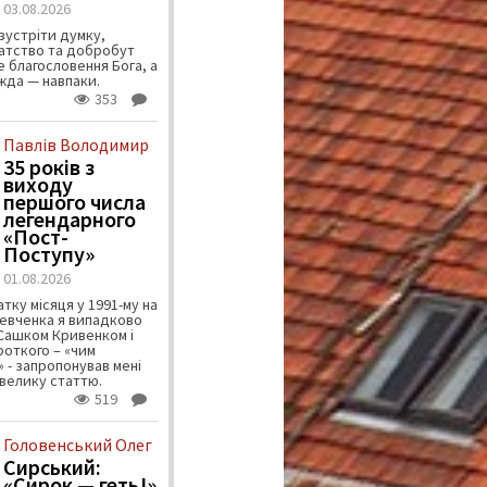
03.08.2026
зустріти думку,
атство та добробут
 благословення Бога, а
ужда — навпаки.
353
Павлів Володимир
35 років з
виходу
першого числа
легендарного
«Пост-
Поступу»
01.08.2026
тку місяця у 1991-му на
евченка я випадково
 Сашком Кривенком і
ороткого – «чим
 - запропонував мені
велику статтю.
519
Головенський Олег
Сирський:
«Сирок — геть!»