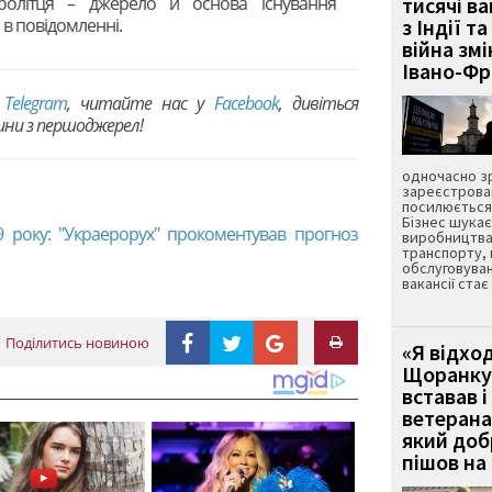
болітця – джерело й основа існування
тисячі ва
я в повідомленні.
з Індії та
війна зм
Івано-Ф
в
Telegram
, читайте нас у
Facebook
, дивіться
вини з першоджерел!
одночасно зр
зареєстрован
посилюється 
Бізнес шука
9 року: "Украерорух" прокоментував прогноз
виробництва
транспорту,
обслуговуван
вакансії ста
Поділитись новиною
«Я відход
Щоранку 
вставав і
ветерана
який до
пішов на 