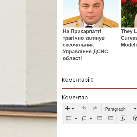
На Прикарпатті
They L
трагічно загинув
Curve
ексочільник
Modeli
Управління ДСНС
області
Коментарі
()
Коментар
Paragraph