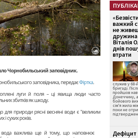
ПУБЛІКА
«Безвіст
важкий с
не живеш
дружина 
Віталія 
днів пошу
втрати
пило Чорнобильський заповідник.
нобильського заповідника, передає
Фіртка
.
служив у 68-
бригаді. Післ
пройшов нав
атоплені луги й поля – ці явища люди часто
Донеччину, а
ьних збитків як шкоду.
бойового вих
сім'я жила мі
поки не отр
що для природи рясні весняні води є "великим
підтвердженн
 і сухих років.
а вода важлива ще й тому, що наповнює
Дефіцит 