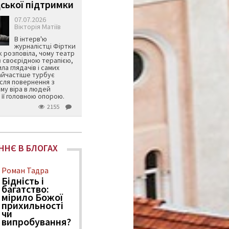
ської підтримки
07.07.2026
Вікторія Матіїв
В інтерв'ю
журналістці Фіртки
 розповіла, чому театр
в своєрідною терапією,
ила глядачів і самих
айчастіше турбує
ісля повернення з
му віра в людей
її головною опорою.
2155
ННЄ В БЛОГАХ
Роман Тадра
Бідність і
багатство:
мірило Божої
прихильності
чи
випробування?