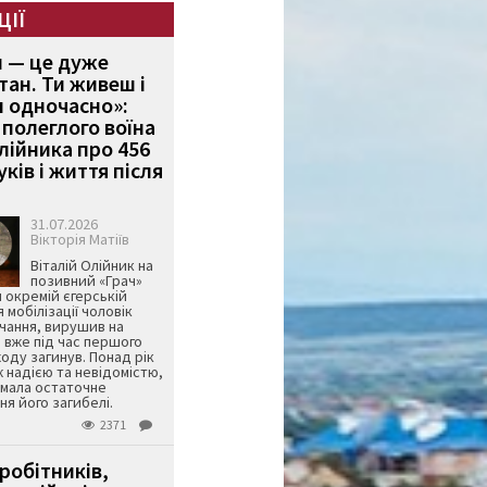
ЦІЇ
и — це дуже
тан. Ти живеш і
 одночасно»:
полеглого воїна
Олійника про 456
ків і життя після
31.07.2026
Вікторія Матіїв
Віталій Олійник на
позивний «Грач»
й окремій єгерській
я мобілізації чоловік
чання, вирушив на
 вже під час першого
оду загинув. Понад рік
ж надією та невідомістю,
имала остаточне
я його загибелі.
2371
робітників,