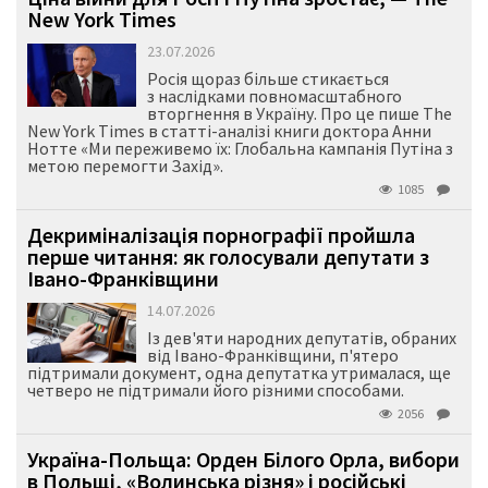
New York Times
23.07.2026
Росія щораз більше стикається
з наслідками повномасштабного
вторгнення в Україну. Про це пише The
New York Times в статті-аналізі книги доктора Анни
Нотте «Ми переживемо їх: Глобальна кампанія Путіна з
метою перемогти Захід».
1085
Декриміналізація порнографії пройшла
перше читання: як голосували депутати з
Івано-Франківщини
14.07.2026
Із дев'яти народних депутатів, обраних
від Івано-Франківщини, п'ятеро
підтримали документ, одна депутатка утрималася, ще
четверо не підтримали його різними способами.
2056
Україна-Польща: Орден Білого Орла, вибори
в Польщі, «Волинська різня» і російські