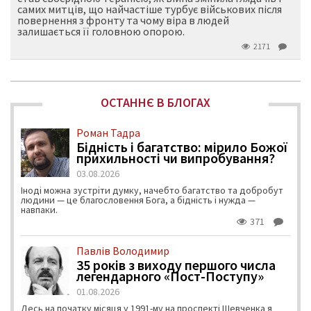
самих митців, що найчастіше турбує військових після
повернення з фронту та чому віра в людей
залишається її головною опорою.
2171
ОСТАННЄ В БЛОГАХ
Роман Тадра
Бідність і багатство: мірило Божої
прихильності чи випробування?
03.08.2026
Іноді можна зустріти думку, начебто багатство та добробут
людини — це благословення Бога, а бідність і нужда —
навпаки.
371
Павлів Володимир
35 років з виходу першого числа
легендарного «Пост-Поступу»
01.08.2026
Десь на початку місяця у 1991-му на проспекті Шевченка я