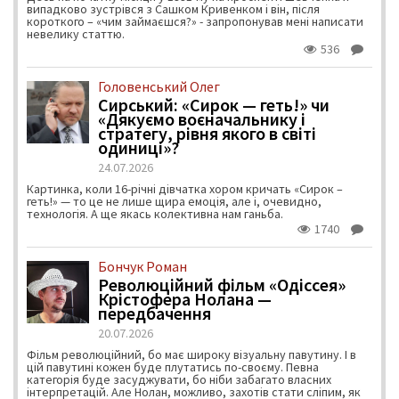
випадково зустрівся з Сашком Кривенком і він, після
короткого – «чим займаєшся?» - запропонував мені написати
невелику статтю.
536
Головенський Олег
Сирський: «Сирок — геть!» чи
«Дякуємо воєначальнику і
стратегу, рівня якого в світі
одиниці»?
24.07.2026
Картинка, коли 16-річні дівчатка хором кричать «Сирок –
геть!» — то це не лише щира емоція, але і, очевидно,
технологія. А ще якась колективна нам ганьба.
1740
Бончук Роман
Революційний фільм «Одіссея»
Крістофера Нолана —
передбачення
20.07.2026
Фільм революційний, бо має широку візуальну павутину. І в
цій павутині кожен буде плутатись по-своєму. Певна
категорія буде засуджувати, бо ніби забагато власних
інтерпретацій. Але Нолан, можливо, захотів стати сліпим, як