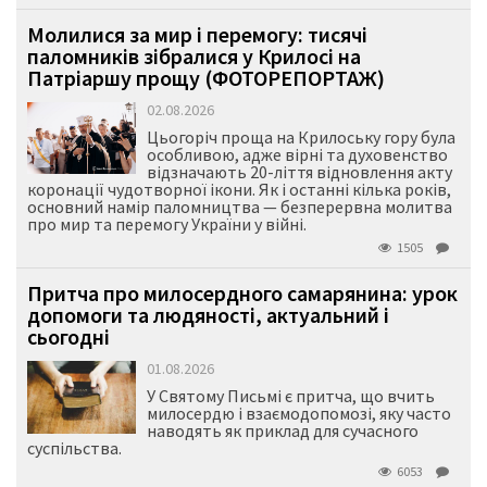
Молилися за мир і перемогу: тисячі
паломників зібралися у Крилосі на
Патріаршу прощу (ФОТОРЕПОРТАЖ)
02.08.2026
Цьогоріч проща на Крилоську гору була
особливою, адже вірні та духовенство
відзначають 20-ліття відновлення акту
коронації чудотворної ікони. Як і останні кілька років,
основний намір паломництва — безперервна молитва
про мир та перемогу України у війні.
1505
Притча про милосердного самарянина: урок
допомоги та людяності, актуальний і
сьогодні
01.08.2026
У Святому Письмі є притча, що вчить
милосердю і взаємодопомозі, яку часто
наводять як приклад для сучасного
суспільства.
6053