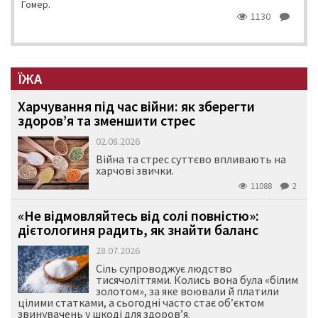
Гомер.
1130
ЇЖА
Харчування під час війни: як зберегти
здоров’я та зменшити стрес
02.08.2026
Війна та стрес суттєво впливають на
харчові звички.
11088
2
«Не відмовляйтесь від солі повністю»:
дієтологиня радить, як знайти баланс
28.07.2026
Сіль супроводжує людство
тисячоліттями. Колись вона була «білим
золотом», за яке воювали й платили
цілими статками, а сьогодні часто стає об’єктом
звинувачень у шкоді для здоров’я.