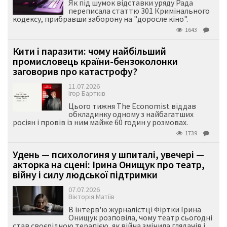
Як під шумок відставки уряду Рада
переписала статтю 301 Кримінального
кодексу, прибравши заборону на "доросле кіно".
1643
Кити і паразити: чому найбільший
промисловець країни-бензоколонки
заговорив про катастрофу?
11.07.2026
Ігор Бартків
Цього тижня The Economist віддав
обкладинку одному з найбагатших
росіян і провів із ним майже 60 годин у розмовах.
1739
Удень — психологиня у шпиталі, увечері —
акторка на сцені: Ірина Онищук про театр,
війну і силу людської підтримки
07.07.2026
Вікторія Матіїв
В інтерв'ю журналістці Фіртки Ірина
Онищук розповіла, чому театр сьогодні
став своєрідною терапією, як війна змінила глядачів і