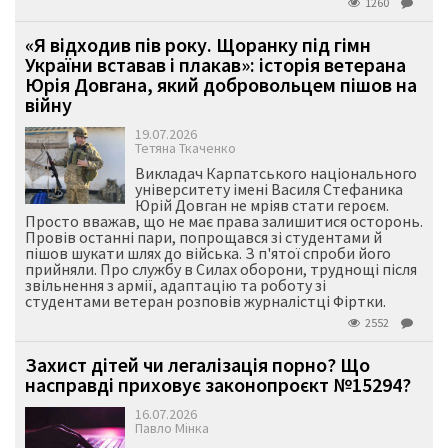
1260
«Я відходив пів року. Щоранку під гімн
України вставав і плакав»: історія ветерана
Юрія Довгана, який добровольцем пішов на
війну
19.07.2026
Тетяна Ткаченко
Викладач Карпатського національного
університету імені Василя Стефаника
Юрій Довган не мріяв стати героєм.
Просто вважав, що не має права залишитися осторонь.
Провів останні пари, попрощався зі студентами й
пішов шукати шлях до війська. З п'ятої спроби його
прийняли. Про службу в Силах оборони, труднощі після
звільнення з армії, адаптацію та роботу зі
студентами ветеран розповів журналістці Фіртки.
2552
Захист дітей чи легалізація порно? Що
насправді приховує законопроєкт №15294?
16.07.2026
Павло Мінка