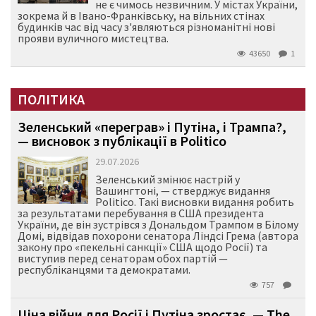
не є чимось незвичним. У містах України,
зокрема й в Івано-Франківську, на вільних стінах
будинків час від часу з'являються різноманітні нові
прояви вуличного мистецтва.
43650
1
ПОЛІТИКА
Зеленський «переграв» і Путіна, і Трампа?,
— висновок з публікації в Politico
29.07.2026
Зеленський змінює настрій у
Вашингтоні, — стверджує видання
Politico. Такі висновки видання робить
за результатами перебування в США президента
України, де він зустрівся з Дональдом Трампом в Білому
Домі, відвідав похорони сенатора Ліндсі Грема (автора
закону про «пекельні санкції» США щодо Росії) та
виступив перед сенаторам обох партій —
республіканцями та демократами.
757
Ціна війни для Росії і Путіна зростає, — The