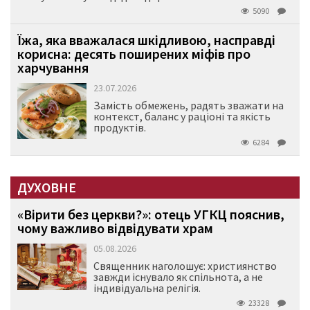
5090
Їжа, яка вважалася шкідливою, насправді
корисна: десять поширених міфів про
харчування
23.07.2026
Замість обмежень, радять зважати на
контекст, баланс у раціоні та якість
продуктів.
6284
ДУХОВНЕ
«Вірити без церкви?»: отець УГКЦ пояснив,
чому важливо відвідувати храм
05.08.2026
Священник наголошує: християнство
завжди існувало як спільнота, а не
індивідуальна релігія.
23328