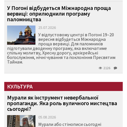
У Погоні відбудеться Міжнародна проща
вервиці: оприлюднили програму
паломництва
25.07.2026
У відпустовому центрі в Погоні 19–20
вересня відбудеться Міжнародна
проща вервиці. Для паломників
підготували дводенну програму, яка включатиме
спільну молитву, Хресну дорогу, архієрейські
богослужіння, нічні чування та поклоніння Пресвятим
Тайнам.
2126
КУЛЬТУРА
Мурали як інструмент невербальної
пропаганди. Яка роль вуличного мистецтва
сьогодні?
05.08.2026
Мурали або стінописи сьогодні