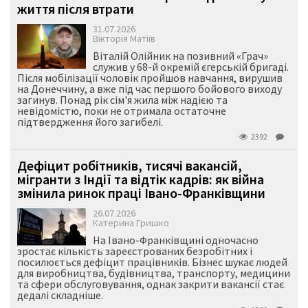
життя після втрати
31.07.2026
Вікторія Матіїв
Віталій Олійник на позивний «Грач»
служив у 68-й окремій єгерській бригаді.
Після мобілізації чоловік пройшов навчання, вирушив
на Донеччину, а вже під час першого бойового виходу
загинув. Понад рік сім'я жила між надією та
невідомістю, поки не отримала остаточне
підтвердження його загибелі.
2392
Дефіцит робітників, тисячі вакансій,
мігранти з Індії та відтік кадрів: як війна
змінила ринок праці Івано-Франківщини
26.07.2026
Катерина Гришко
На Івано-Франківщині одночасно
зростає кількість зареєстрованих безробітних і
посилюється дефіцит працівників. Бізнес шукає людей
для виробництва, будівництва, транспорту, медицини
та сфери обслуговування, однак закрити вакансії стає
дедалі складніше.