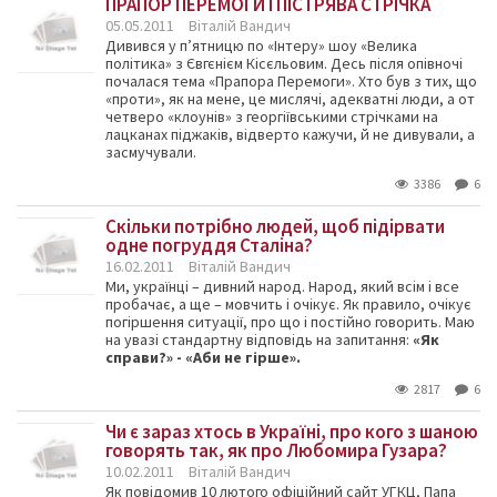
ПРАПОР ПЕРЕМОГИ І ПІСТРЯВА СТРІЧКА
05.05.2011
Віталій Вандич
Дивився у п’ятницю по «Інтеру» шоу «Велика
політика» з Євгєнієм Кісєльовим. Десь після опівночі
почалася тема «Прапора Перемоги». Хто був з тих, що
«проти», як на мене, це мислячі, адекватні люди, а от
четверо «клоунів» з георгіївськими стрічками на
лацканах піджаків, відверто кажучи, й не дивували, а
засмучували.
3386
6
Скільки потрібно людей, щоб підірвати
одне погруддя Сталіна?
16.02.2011
Віталій Вандич
Ми, українці – дивний народ. Народ, який всім і все
пробачає, а ще – мовчить і очікує. Як правило, очікує
погіршення ситуації, про що і постійно говорить. Маю
на увазі стандартну відповідь на запитання:
«Як
справи?» - «Аби не гірше».
2817
6
Чи є зараз хтось в Україні, про кого з шаною
говорять так, як про Любомира Гузара?
10.02.2011
Віталій Вандич
Як повідомив 10 лютого офіційний сайт УГКЦ, Папа