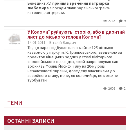
Бенедикт XVI
прийняв зречення патріарха
Любомира
з посади глави Української греко-
католицької церкви.
2767
9
У Коломиї руйнують історію, або відкритий
лист до міського голови Коломиї
14.01.2011
Віталій Вандич
Те, що зараз відбувається з майже 125-літньою
казармою у парку ім. К. Трильовського, зведеною за
проектом німецьких зодчих у стилі мілітарного
європейського «палаццо», який запропонував сам
архікнязь Франц Йосиф I і яку на 20-му році
незалежності України, доведену власниками до
аварійного стану, мене, як коломийця, не може не
турбувати.
2608
2
ТЕМИ
ОСТАННІ ЗАПИСИ