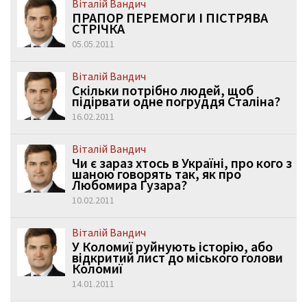
Віталій Вандич
ПРАПОР ПЕРЕМОГИ І ПІСТРЯВА
СТРІЧКА
05.05.2011
Віталій Вандич
Скільки потрібно людей, щоб
підірвати одне погруддя Сталіна?
16.02.2011
Віталій Вандич
Чи є зараз хтось в Україні, про кого з
шаною говорять так, як про
Любомира Гузара?
10.02.2011
Віталій Вандич
У Коломиї руйнують історію, або
відкритий лист до міського голови
Коломиї
14.01.2011