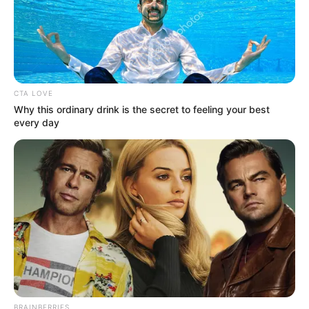
РЕКЛАМА
Why this ordinary drink is the secret to feeling
your best every day
CTA Love