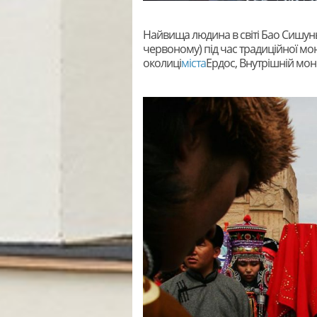
Найвища людина в світі Бао Сишунь
червоному) під час традиційної мо
околиці
міста
Ердос, Внутрішній мон