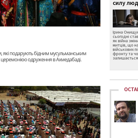
силу люд
Ірина Онищук
сьогодні ста
як війна змін
митців, що н
військових п
, які подарують бідним мусульманським
фронту та чо
залишається 
ї церемонією одруження в Ахмедабаді.
ОСТА