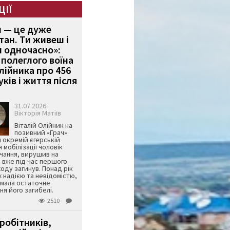
ЦІЇ
и — це дуже
тан. Ти живеш і
 одночасно»:
полеглого воїна
Олійника про 456
ків і життя після
31.07.2026
Вікторія Матіїв
Віталій Олійник на
позивний «Грач»
й окремій єгерській
я мобілізації чоловік
чання, вирушив на
 вже під час першого
оду загинув. Понад рік
ж надією та невідомістю,
имала остаточне
я його загибелі.
2510
робітників,