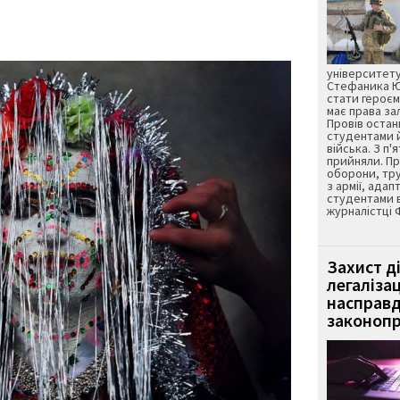
університету
Стефаника Юр
стати героєм
має права з
Провів остан
студентами 
війська. З п'
прийняли. Пр
оборони, тру
з армії, адап
студентами 
журналістці 
Захист д
легаліза
насправд
законопр