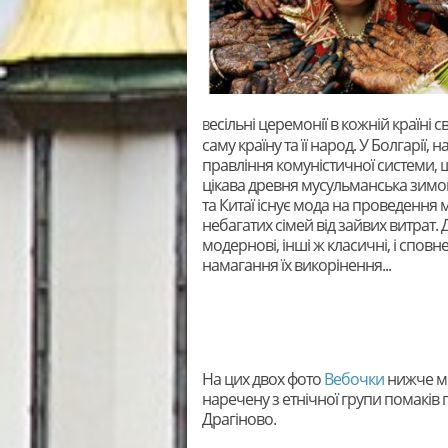
есільні церемонії в кожній країні с
В
саму країну та її народ. У Болгарії
правління комуністичної системи, щ
цікава древня мусульманська зимова 
та Китаї існує мода на проведення 
небагатих сімей від зайвих витрат. 
модернові, інші ж класичні, і спов
намагання їх викорінення...
На цих двох фото
Вебочки
нижче ми
наречену з етнічної групи помаків 
Драгіново.