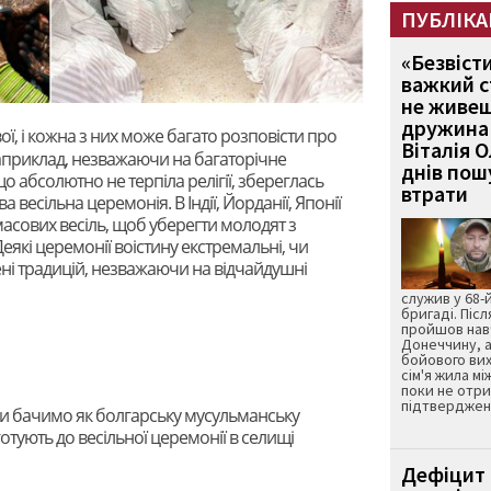
ПУБЛІКА
«Безвіст
важкий с
не живеш
дружина 
вої, і кожна з них може багато розповісти про
Віталія 
, наприклад, незважаючи на багаторічне
днів пошу
о абсолютно не терпіла релігії, збереглась
втрати
весільна церемонія. В Індії, Йорданії, Японії
масових весіль, щоб уберегти молодят з
Деякі церемонії воістину екстремальні, чи
нені традицій, незважаючи на відчайдушні
служив у 68-
бригаді. Післ
пройшов нав
Донеччину, а
бойового вих
сім'я жила мі
поки не отр
підтвердженн
 бачимо як болгарську мусульманську
готують до весільної церемонії в селищі
Дефіцит 