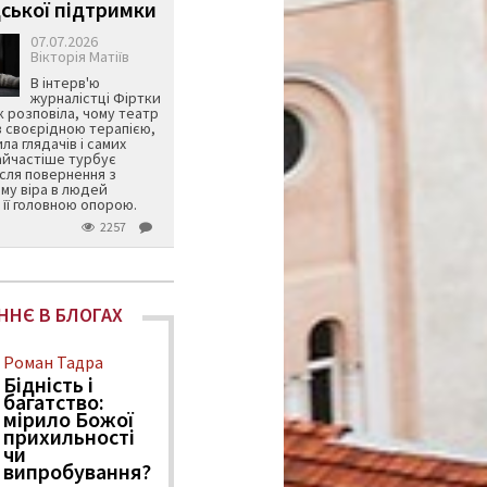
ської підтримки
07.07.2026
Вікторія Матіїв
В інтерв'ю
журналістці Фіртки
 розповіла, чому театр
в своєрідною терапією,
ила глядачів і самих
айчастіше турбує
ісля повернення з
му віра в людей
її головною опорою.
2257
ННЄ В БЛОГАХ
Роман Тадра
Бідність і
багатство:
мірило Божої
прихильності
чи
випробування?