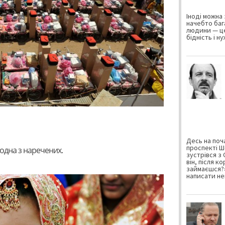
Іноді можна 
начебто баг
людини — це
бідність і н
Десь на поча
проспекті Ш
і одна з наречених.
зустрівся з
він, після к
займаєшся?»
написати не