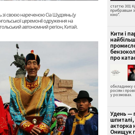
статтю 301 К
прибравши з
 зі своєю нареченою Сіа Шудзянь (у
кіно".
нгольської церемонії одруження на
гольський автономний регіон, Китай.
Кити і п
найбіль
промисло
бензокол
про ката
обкладинку 
росіян і пров
у розмовах.
Удень — 
шпиталі,
акторка н
Онищук п