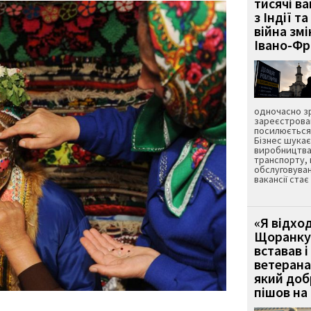
тисячі ва
з Індії та
війна зм
Івано-Ф
одночасно зр
зареєстрован
посилюється 
Бізнес шука
виробництва
транспорту,
обслуговуван
вакансії ста
«Я відход
Щоранку 
вставав і
ветерана
який до
пішов на 