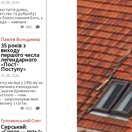
03.08.2026
зустріти думку,
атство та добробут
 благословення Бога, а
ужда — навпаки.
492
Павлів Володимир
35 років з
виходу
першого числа
легендарного
«Пост-
Поступу»
01.08.2026
тку місяця у 1991-му на
евченка я випадково
 Сашком Кривенком і
ороткого – «чим
 - запропонував мені
велику статтю.
632
Головенський Олег
Сирський:
«Сирок — геть!»