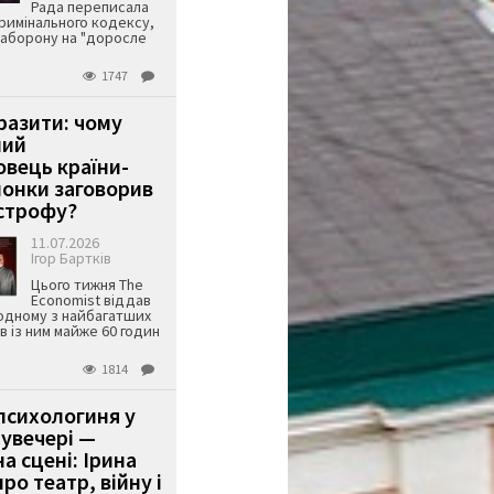
Рада переписала
римінального кодексу,
аборону на "доросле
1747
аразити: чому
ший
вець країни-
онки заговорив
строфу?
11.07.2026
Ігор Бартків
Цього тижня The
Economist віддав
одному з найбагатших
ів із ним майже 60 годин
1814
психологиня у
 увечері —
а сцені: Ірина
ро театр, війну і