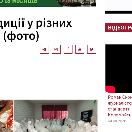
иції у різних
ВІДЕОТР
у (фото)
Роман Скри
журналістсь
стандарти 
Коломойсь
04.08.2026