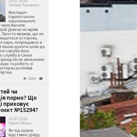
19.07.2026
Тетяна Ткаченко
Викладач
Карпатського
національного
 імені Василя
ій Довган не мріяв
. Просто вважав, що не
алишитися осторонь.
ні пари, попрощався зі
й пішов шукати шлях до
ятої спроби його
о службу в Силах
днощі після звільнення
тацію та роботу зі
ветеран розповів
Фіртки.
2649
ітей чи
ція порно? Що
і приховує
оєкт №15294?
16.07.2026
Павло Мінка
Як під шумок
відставки уряду