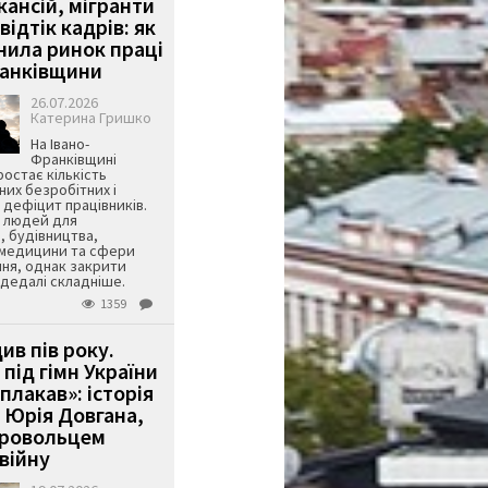
кансій, мігранти
 відтік кадрів: як
інила ринок праці
ранківщини
26.07.2026
Катерина Гришко
На Івано-
Франківщині
остає кількість
их безробітних і
дефіцит працівників.
є людей для
, будівництва,
 медицини та сфери
ня, однак закрити
є дедалі складніше.
1359
ив пів року.
під гімн України
 плакав»: історія
 Юрія Довгана,
бровольцем
війну