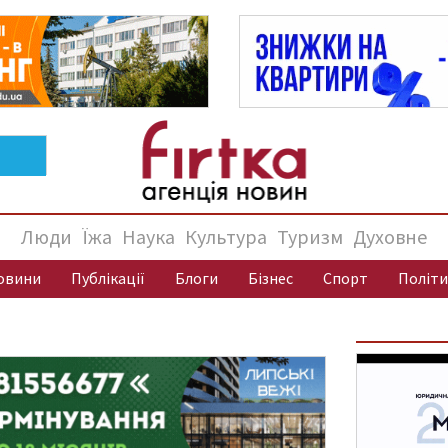
Люди
Їжа
Наука
Культура
Туризм
Духовне
овини
Публікації
Блоги
Бізнес
Спорт
Політи