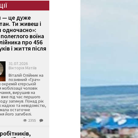
ЦІЇ
и — це дуже
тан. Ти живеш і
 одночасно»:
полеглого воїна
Олійника про 456
ків і життя після
31.07.2026
Вікторія Матіїв
Віталій Олійник на
позивний «Грач»
й окремій єгерській
я мобілізації чоловік
чання, вирушив на
 вже під час першого
оду загинув. Понад рік
ж надією та невідомістю,
имала остаточне
я його загибелі.
2355
робітників,