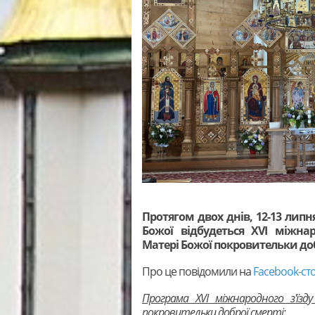
Протягом двох днів, 12-13 липн
Божої відбудеться XVI міжна
Матері Божої покровительки доб
Про це повідомили на
Facebook-сто
Програма XVI міжнародного з'їз
покровительки доброї смерті: