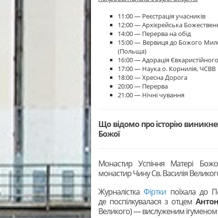
11:00 — Реєстрація учасників
12:00 — Архієрейська Божественн
14:00 — Перерва на обід
15:00 — Вервиця до Божого Мил
(Польща)
16:00 — Адорація Євхаристійного
17:00 — Наука о. Корнилія, ЧСВВ
18:00 — Хресна Дорога
20:00 — Перерва
21:00 — Нічні чування
Що відомо про історію виникне
Божої
Монастир Успіння Матері Божо
монастир Чину Св. Василія Великого
Журналістка
Фіртки
поїхала до По
де поспілкувалася з отцем
Анто
Великого) — вислуженим ігуменом