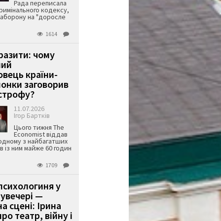
Рада переписала
римінального кодексу,
аборону на "доросле
1614
аразити: чому
ший
вець країни-
онки заговорив
строфу?
11.07.2026
Ігор Бартків
Цього тижня The
Economist віддав
одному з найбагатших
ів із ним майже 60 годин
1709
психологиня у
 увечері —
а сцені: Ірина
ро театр, війну і