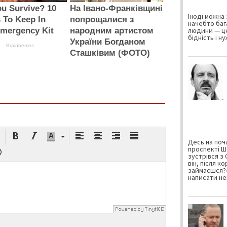
ou Survive? 10
На Івано-Франківщині
Іноді можна 
 To Keep In
попрощалися з
начебто баг
Emergency Kit
народним артистом
людини — це
бідність і н
України Богданом
Brainberries
Сташківим (ФОТО)
Десь на поча
проспекті Ш
зустрівся з
він, після к
займаєшся?»
написати не