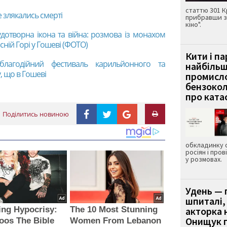
статтю 301 К
не злякались смерті
прибравши з
кіно".
дотворна ікона та війна: розмова із монахом
ній Горі у Гошеві (ФОТО)
Кити і п
благодійний фестиваль карильйонного та
найбіль
, що в Гошеві
промисло
бензокол
про ката
Поділитись новиною
обкладинку 
росіян і пров
у розмовах.
Удень — 
шпиталі,
ing Hypocrisy:
The 10 Most Stunning
акторка н
Онищук п
oos The Bible
Women From Lebanon