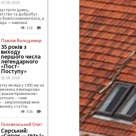
03.08.2026
зустріти думку,
атство та добробут
 благословення Бога, а
ужда — навпаки.
328
Павлів Володимир
35 років з
виходу
першого числа
легендарного
«Пост-
Поступу»
01.08.2026
тку місяця у 1991-му на
евченка я випадково
 Сашком Кривенком і
ороткого – «чим
 - запропонував мені
велику статтю.
506
Головенський Олег
Сирський:
«Сирок — геть!»