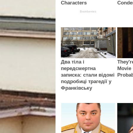
Characters
Conde
Brainberries
Два тіла і
They'r
передсмертна
Movie 
записка: стали відомі
Proba
подробиці трагедії у
Франківську