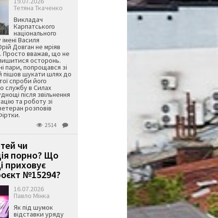
19.07.2026
Тетяна Ткаченко
Викладач
Карпатського
національного
 імені Василя
ій Довган не мріяв
. Просто вважав, що не
алишитися осторонь.
ні пари, попрощався зі
й пішов шукати шлях до
ятої спроби його
о службу в Силах
днощі після звільнення
тацію та роботу зі
ветеран розповів
Фіртки.
2514
ітей чи
ція порно? Що
і приховує
оєкт №15294?
16.07.2026
Павло Мінка
Як під шумок
відставки уряду