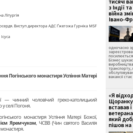
тисячі ва
з Індії та
війна зм
а Літургія
Івано-Ф
осердя. Виступ директора АДС Ґжегожа Гурніка MSF
 Icyca
одночасно зр
зареєстрован
посилюється 
Бізнес шука
виробництва
транспорту,
обслуговуван
ння Погінського монастиря Успіння Матері
вакансії ста
«Я відход
ї — чинний чоловічий греко-католицький
Щоранку 
 у селі Погоня.
вставав і
ветерана
гінського монастиря Успіння Матері Божої,
який до
нієм Яремчуком
, ЧСВВ (Чин святого Василія
пішов на 
 монастиря.