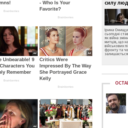
силу люд
mns!
- Who Is Your
Favorite?
Brainberries
Brainberries
Ірина Онищук
сьогодні ста
як війна змін
митців, що н
військових п
фронту та чо
залишається 
e Unbearable! 9
Critics Were
Characters You
Impressed By The Way
bly Remember
She Portrayed Grace
Kelly
Brainberries
ОСТА
Brainberries