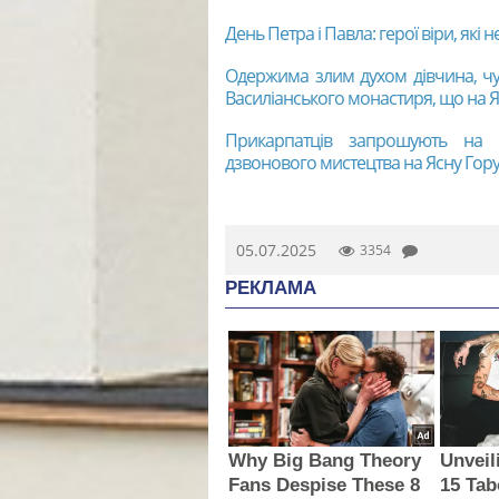
День Петра і Павла: герої віри, які 
Одержима злим духом дівчина, чу
Василіанського монастиря, що на Яс
Прикарпатців запрошують на 
дзвонового мистецтва на Ясну Гору
05.07.2025
3354
РЕКЛАМА
Why Big Bang Theory
Unveil
Fans Despise These 8
15 Tab