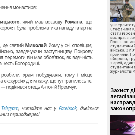
нення монастиря:
лицького
, який мав воєводу
Романа
, що
університету
 короля, була проблематика нападу татар на
Стефаника Юр
стати героєм
має права з
Провів остан
, де святий
Миколай
йому у сні сповіщає,
студентами 
війська. З п'
ійсько, завдячуючи заступництву Покрову
прийняли. Пр
ля перемоги він має обов’язок, як вдячність
оборони, тру
 честь Богородиці.
з армії, адап
студентами 
журналістці 
 розбили, храм побудували, тому і місце
 екскурсіях дітям кажу, що тут трапилось те,
, — поділився отець Антоній Яремчук.
Захист д
легаліза
насправд
законопр
в
Telegram
, читайте нас у
Facebook
, дивіться
вини з першоджерел!