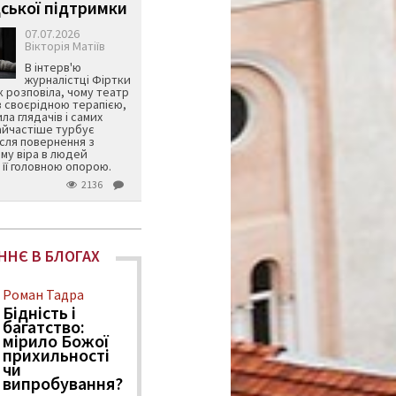
ської підтримки
07.07.2026
Вікторія Матіїв
В інтерв'ю
журналістці Фіртки
 розповіла, чому театр
в своєрідною терапією,
ила глядачів і самих
айчастіше турбує
ісля повернення з
му віра в людей
її головною опорою.
2136
ННЄ В БЛОГАХ
Роман Тадра
Бідність і
багатство:
мірило Божої
прихильності
чи
випробування?