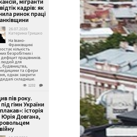
кансій, мігранти
 відтік кадрів: як
інила ринок праці
ранківщини
26.07.2026
Катерина Гришко
На Івано-
Франківщині
остає кількість
их безробітних і
дефіцит працівників.
є людей для
, будівництва,
 медицини та сфери
ня, однак закрити
є дедалі складніше.
1232
ив пів року.
під гімн України
 плакав»: історія
 Юрія Довгана,
бровольцем
війну