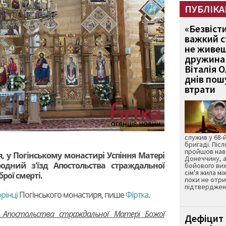
ПУБЛІКА
«Безвіст
важкий с
не живеш
дружина 
Віталія 
днів пошу
втрати
служив у 68-
бригаді. Післ
пройшов нав
я, у Погінському монастирі Успіння Матері
Донеччину, а
родний з'їзд Апостольства страждальної
бойового вих
сім'я жила мі
рої смерті.
поки не отр
підтвердженн
рінці
Погінського монастиря, пише
Фіртка
.
ду Апостольства страждальної Матері Божої
Дефіцит 