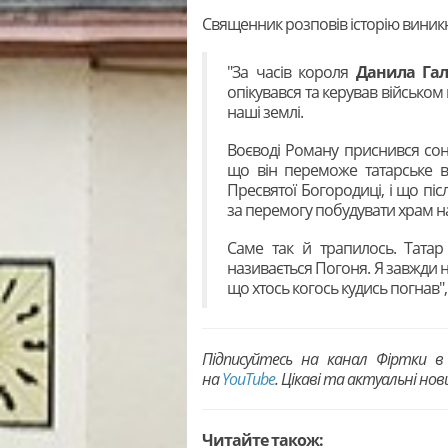
Священник розповів історію виник
"За часів короля
Данила Га
опікувався та керував військом
наші землі.
Воєводі Роману приснився сон
що він переможе татарське в
Пресвятої Богородиці, і що піс
за перемогу побудувати храм на
Саме так й трапилось. Татар
називається Погоня. Я завжди на
що хтось когось кудись погнав"
Підписуйтесь на канал Фіртки 
на
YouTubе
. Цікаві та актуальні но
Читайте також: