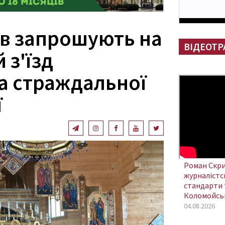
в запрошують на
ВІДЕОТР
 з'їзд
а страждальної
ї
Роман Скри
журналістсь
стандарти 
Коломойсь
04.08.2026