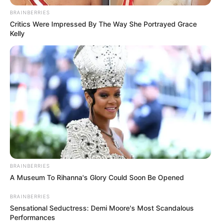
Critics Were Impressed By The Way She Portrayed
Grace Kelly
Brainberries
A Museum To Rihanna's Glory Could Soon Be
Opened