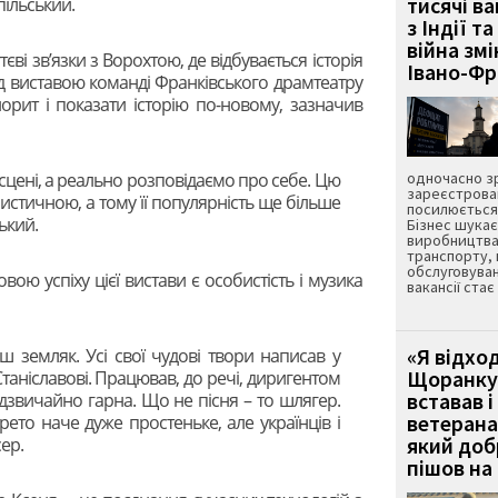
тисячі ва
пільський.
з Індії та
війна зм
тєві зв’язки з Ворохтою, де відбувається історія
Івано-Ф
ад виставою команді Франківського драмтеатру
орит і показати історію по-новому, зазначив
сцені, а реально розповідаємо про себе. Цю
одночасно зр
зареєстрован
истичною, а тому її популярність ще більше
посилюється 
ький.
Бізнес шука
виробництва
транспорту,
обслуговуван
ою успіху цієї вистави є особистість і музика
вакансії ста
«Я відход
ш земляк. Усі свої чудові твори написав у
Щоранку 
Станіславові. Працював, до речі, диригентом
вставав і
адзвичайно гарна. Що не пісня – то шлягер.
ветерана
рето наче дуже простеньке, але українців і
який до
сер.
пішов на 