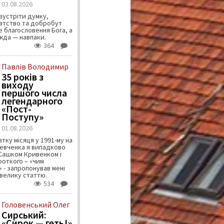
03.08.2026
зустріти думку,
атство та добробут
 благословення Бога, а
ужда — навпаки.
364
Павлів Володимир
35 років з
виходу
першого числа
легендарного
«Пост-
Поступу»
01.08.2026
тку місяця у 1991-му на
евченка я випадково
 Сашком Кривенком і
ороткого – «чим
 - запропонував мені
велику статтю.
534
Головенський Олег
Сирський:
«Сирок — геть!»