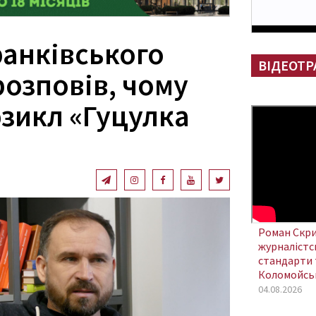
анківського
ВІДЕОТР
розповів, чому
зикл «Гуцулка
Роман Скри
журналістсь
стандарти 
Коломойсь
04.08.2026