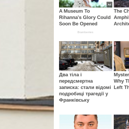
A Museum To
The C
Rihanna's Glory Could
Amphit
Soon Be Opened
Archit
Brainberries
Два тіла і
Myster
передсмертна
Why T
записка: стали відомі
Left T
подробиці трагедії у
Франківську