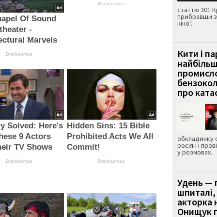
Brainberries
статтю 301 К
прибравши з
hapel Of Sound
кіно".
heater -
ectural Marvels
Кити і п
Brainberries
найбіль
промисло
бензокол
про ката
y Solved: Here's
Hidden Sins: 15 Bible
hese 9 Actors
Prohibited Acts We All
обкладинку 
росіян і пров
heir TV Shows
Commit!
у розмовах.
Brainberries
Brainberries
Удень — 
шпиталі,
акторка н
Онищук п