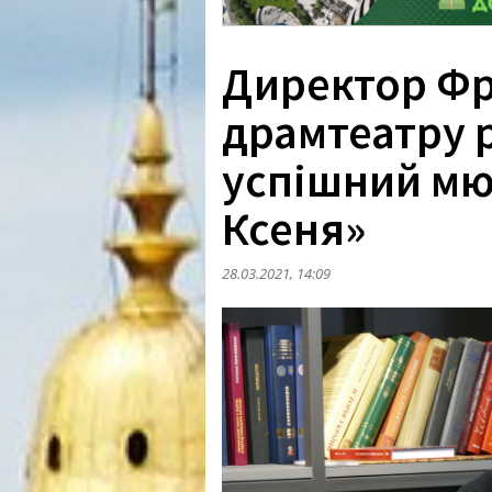
Директор Фр
драмтеатру 
успішний мю
Ксеня»
28.03.2021, 14:09