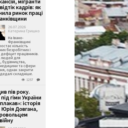
кансій, мігранти
 відтік кадрів: як
інила ринок праці
ранківщини
26.07.2026
Катерина Гришко
На Івано-
Франківщині
остає кількість
их безробітних і
дефіцит працівників.
є людей для
, будівництва,
 медицини та сфери
ня, однак закрити
є дедалі складніше.
1257
ив пів року.
під гімн України
 плакав»: історія
 Юрія Довгана,
бровольцем
війну