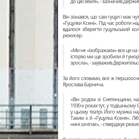
до цієї землі», - зазначив Держи
Він зізнався, що сам гуцул і має чут
«Гуцулки Ксені». Під час роботи н
вдалося зберегти гуцульський кол
режисер.
«Ми не «ізображаєм» все це на 
історію ми ще зробили й гумор
зросла», - зауважив Держипільс
За його словами, все ж першооснов
Ярослава Барнича.
«Він родом зі Снятинщини, на
1930-х роках тут, у тодішньому 
у цьому театрі. Його музика н
Таким є й «Гуцулка Ксеня». Ліб
нині зачіпає», - стверджує режи