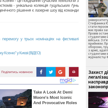
 Ксеня» - це поєднання сучасних технологій з
стюмів - унікальна колекція гуцульських ґунь
ценічного рішення є лазерне шоу від команди
університету
Стефаника Юр
стати героєм
має права з
Провів остан
студентами 
 перемогу у трьох номінаціях на фестивалі
війська. З п'
прийняли. Пр
оборони, тру
з армії, адап
у Ксеню" у Києві (ВІДЕО)
студентами 
журналістці 
Захист д
Поділитись новиною
легаліза
насправд
законопр
Take A Look At Demi
Moore's Most Iconic
And Provocative Roles