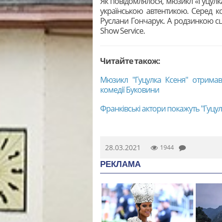
Як повідомлялося, мюзикл «Гуцулка
українською автентикою. Серед ко
Руслани Гончарук. А родзинкою с
Show Service.
Читайте також:
Мюзикл "Гуцулка Ксеня" отримав
комедії Буковини
Франківські актори покажуть "Гуцулк
28.03.2021
1944
РЕКЛАМА