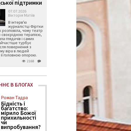
ської підтримки
07.07.2026
Вікторія Матіїв
В інтерв'ю
журналістці Фіртки
 розповіла, чому театр
в своєрідною терапією,
ила глядачів і самих
айчастіше турбує
ісля повернення з
му віра в людей
її головною опорою.
2168
ННЄ В БЛОГАХ
Роман Тадра
Бідність і
багатство:
мірило Божої
прихильності
чи
випробування?