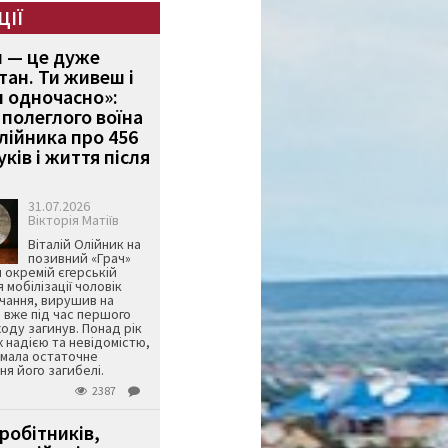
ЦІЇ
и — це дуже
тан. Ти живеш і
 одночасно»:
полеглого воїна
Олійника про 456
ків і життя після
31.07.2026
Вікторія Матіїв
Віталій Олійник на
позивний «Грач»
й окремій єгерській
я мобілізації чоловік
чання, вирушив на
 вже під час першого
оду загинув. Понад рік
ж надією та невідомістю,
имала остаточне
я його загибелі.
2387
робітників,