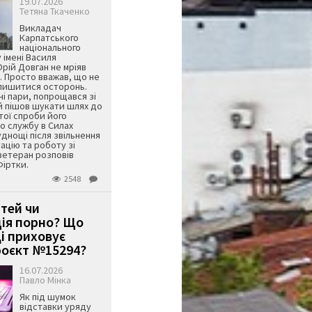
19.07.2026
Тетяна Ткаченко
Викладач
Карпатського
національного
 імені Василя
ій Довган не мріяв
. Просто вважав, що не
алишитися осторонь.
ні пари, попрощався зі
й пішов шукати шлях до
ятої спроби його
о службу в Силах
днощі після звільнення
тацію та роботу зі
ветеран розповів
Фіртки.
2548
ітей чи
ція порно? Що
і приховує
оєкт №15294?
16.07.2026
Павло Мінка
Як під шумок
відставки уряду