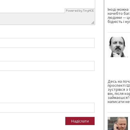
Іноді можна 
начебто баг
людини — це
бідність і н
Десь на поча
проспекті Ш
зустрівся з
він, після к
займаєшся?»
написати не
Надіслати