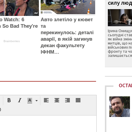
силу люд
o Watch: 6
Авто злетіло у кювет
 So Bad They're
та
Ірина Онищук
перекинулось: деталі
сьогодні ста
як війна змін
аварії, в якій загинув
Brainberries
митців, що н
декан факультету
військових п
фронту та чо
ІФНМ…
залишається 
ОСТА