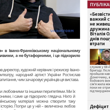
ПУБЛІКА
«Безвіст
важкий с
не живеш
дружина 
Віталія 
днів пошу
втрати
я» в Івано-Франківському національному
ивими, а не бутафорними, і це підкорило
служив у 68-
в директор, художній керівник і режисер Івано-
бригаді. Післ
пройшов нав
мтеатру, народний артист України Ростислав
Донеччину, а
апитання, чим зачаровує українців ця вистава.
бойового вих
сім'я жила мі
поки не отр
оїми любовними та іншими перипетіями. Ми їх
підтвердженн
ними, і саме це підкорило глядача. Ніхто й
їнському матеріалі можна створити таку
Дефіцит 
 історію. Попри це у ній – величезна любов