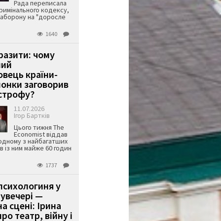
Рада переписала
римінального кодексу,
аборону на "доросле
1640
аразити: чому
ший
вець країни-
онки заговорив
строфу?
11.07.2026
Ігор Бартків
Цього тижня The
Economist віддав
одному з найбагатших
ів із ним майже 60 годин
1737
психологиня у
 увечері —
а сцені: Ірина
ро театр, війну і