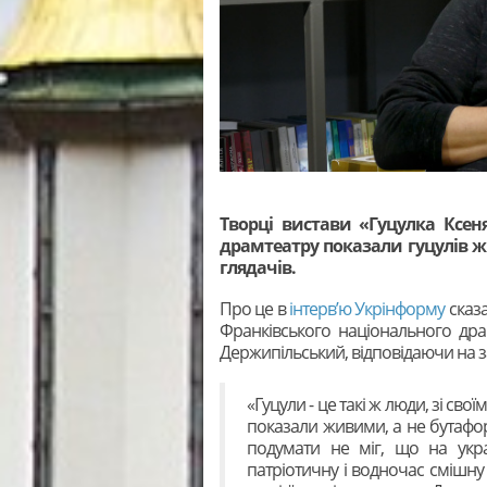
Творці вистави «Гуцулка Ксен
драмтеатру показали гуцулів ж
глядачів.
Про це в
інтерв’ю Укрінформу
сказа
Франківського національного дра
Держипільський, відповідаючи на з
«Гуцули - це такі ж люди, зі св
показали живими, а не бутафор
подумати не міг, що на укра
патріотичну і водночас смішну