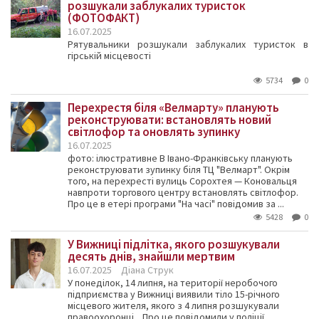
розшукали заблукалих туристок
(ФОТОФАКТ)
16.07.2025
Рятувальники розшукали заблукалих туристок в
гірській місцевості
5734
0
Перехрестя біля «Велмарту» планують
реконструювати: встановлять новий
світлофор та оновлять зупинку
16.07.2025
фото: ілюстративне В Івано-Франківську планують
реконструювати зупинку біля ТЦ "Велмарт". Окрім
того, на перехресті вулиць Сорохтея — Коновальця
навпроти торгового центру встановлять світлофор.
Про це в етері програми "На часі" повідомив за ...
5428
0
У Вижниці підлітка, якого розшукували
десять днів, знайшли мертвим
16.07.2025
Діана Струк
У понеділок, 14 липня, на території неробочого
підприємства у Вижниці виявили тіло 15-річного
місцевого жителя, якого з 4 липня розшукували
правоохоронці. Про це повідомили у поліції