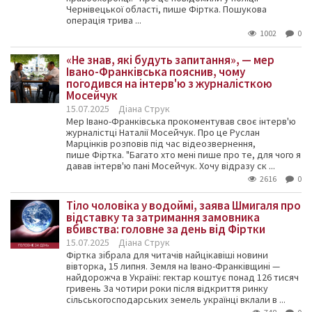
Чернівецької області, пише Фіртка. Пошукова
операція трива ...
1002
0
«Не знав, які будуть запитання», — мер
Івано-Франківська пояснив, чому
погодився на інтерв'ю з журналісткою
Мосейчук
15.07.2025
Діана Струк
Мер Івано-Франківська прокоментував своє інтерв'ю
журналістці Наталії Мосейчук. Про це Руслан
Марцінків розповів під час відеозвернення,
пише Фіртка. "Багато хто мені пише про те, для чого я
давав інтерв'ю пані Мосейчук. Хочу відразу ск ...
2616
0
Тіло чоловіка у водоймі, заява Шмигаля про
відставку та затримання замовника
вбивства: головне за день від Фіртки
15.07.2025
Діана Струк
Фіртка зібрала для читачів найцікавіші новини
вівторка, 15 липня. Земля на Івано-Франківщині —
найдорожча в Україні: гектар коштує понад 126 тисяч
гривень За чотири роки після відкриття ринку
сільськогосподарських земель українці вклали в ...