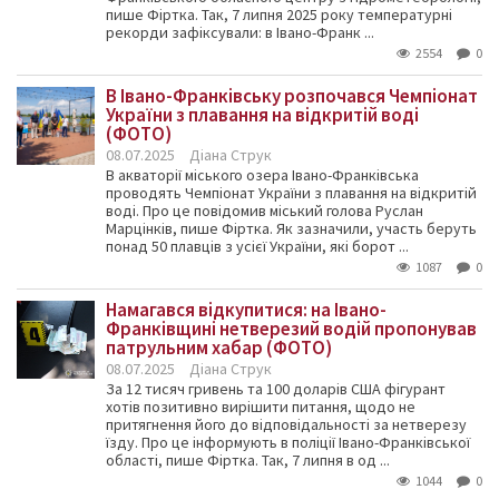
пише Фіртка. Так, 7 липня 2025 року температурні
рекорди зафіксували: в Івано-Франк ...
2554
0
В Івано-Франківську розпочався Чемпіонат
України з плавання на відкритій воді
(ФОТО)
08.07.2025
Діана Струк
В акваторії міського озера Івано-Франківська
проводять Чемпіонат України з плавання на відкритій
воді. Про це повідомив міський голова Руслан
Марцінків, пише Фіртка. Як зазначили, участь беруть
понад 50 плавців з усієї України, які борот ...
1087
0
Намагався відкупитися: на Івано-
Франківщині нетверезий водій пропонував
патрульним хабар (ФОТО)
08.07.2025
Діана Струк
За 12 тисяч гривень та 100 доларів США фігурант
хотів позитивно вирішити питання, щодо не
притягнення його до відповідальності за нетверезу
їзду. Про це інформують в поліції Івано-Франківської
області, пише Фіртка. Так, 7 липня в од ...
1044
0