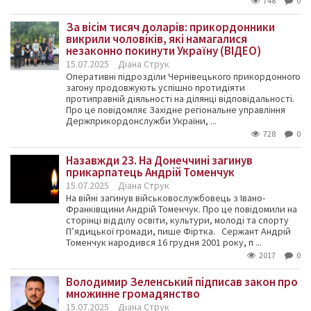
748
0
За вісім тисяч доларів: прикордонники
викрили чоловіків, які намагалися
незаконно покинути Україну (ВІДЕО)
15.07.2025
Діана Струк
Оперативні підрозділи Чернівецького прикордонного
загону продовжують успішно протидіяти
протиправній діяльності на ділянці відповідальності.
Про це повідомляє Західне регіональне управління
Держприкордонслужби України, ...
728
0
Назавжди 23. На Донеччині загинув
прикарпатець Андрій Томенчук
15.07.2025
Діана Струк
На війні загинув військовослужбовець з Івано-
Франківщини Андрій Томенчук. Про це повідомили на
сторінці відділу освіти, культури, молоді та спорту
Пʼядицької громади, пише Фіртка. Сержант Андрій
Томенчук народився 16 грудня 2001 року, п ...
2017
0
Володимир Зеленський підписав закон про
множинне громадянство
15.07.2025
Діана Струк