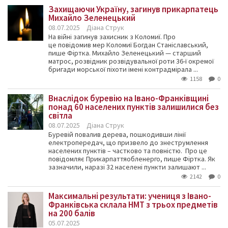
Захищаючи Україну, загинув прикарпатець
Михайло Зеленецький
08.07.2025
Діана Струк
На війні загинув захисник з Коломиї. Про
це повідомив мер Коломиї Богдан Станіславський,
пише Фіртка. Михайло Зеленецький — старший
матрос, розвідник розвідувальної роти 36-ї окремої
бригади морської піхоти імені контрадмірала ...
1158
0
Внаслідок буревію на Івано-Франківщині
понад 60 населених пунктів залишилися без
світла
08.07.2025
Діана Струк
Буревій повалив дерева, пошкодивши лінії
електропередач, що призвело до знеструмлення
населених пунктів – частково та повністю. Про це
повідомляє Прикарпаттяобленерго, пише Фіртка. Як
зазначили, наразі 32 населені пункти залишают ...
2142
0
Максимальні результати: учениця з Івано-
Франківська склала НМТ з трьох предметів
на 200 балів
05.07.2025