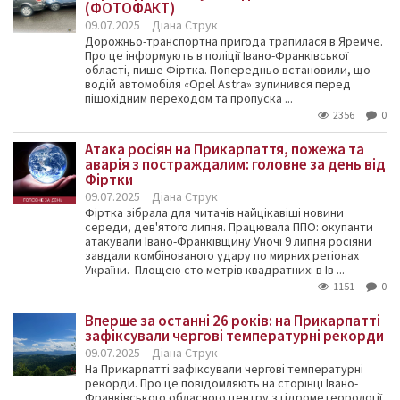
(ФОТОФАКТ)
09.07.2025
Діана Струк
Дорожньо-транспортна пригода трапилася в Яремче.
Про це інформують в поліції Івано-Франківської
області, пише Фіртка. Попередньо встановили, що
водій автомобіля «Opel Astra» зупинився перед
пішохідним переходом та пропуска ...
2356
0
Атака росіян на Прикарпаття, пожежа та
аварія з постраждалим: головне за день від
Фіртки
09.07.2025
Діана Струк
Фіртка зібрала для читачів найцікавіші новини
середи, дев'ятого липня. Працювала ППО: окупанти
атакували Івано-Франківщину Уночі 9 липня росіяни
завдали комбінованого удару по мирних регіонах
України. Площею сто метрів квадратних: в Ів ...
1151
0
Вперше за останні 26 років: на Прикарпатті
зафіксували чергові температурні рекорди
09.07.2025
Діана Струк
На Прикарпатті зафіксували чергові температурні
рекорди. Про це повідомляють на сторінці Івано-
Франківського обласного центру з гідрометеорології,