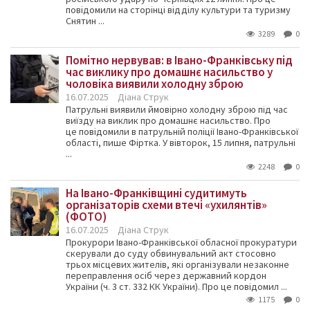
повідомили на сторінці відділу культури та туризму
Снятин ...
3289
0
Помітно нервував: в Івано-Франківську під
час виклику про домашнє насильство у
чоловіка виявили холодну зброю
16.07.2025
Діана Струк
Патрульні виявили ймовірно холодну зброю під час
виїзду на виклик про домашнє насильство. Про
це повідомили в патрульній поліції Івано-Франківської
області, пише Фіртка. У вівторок, 15 липня, патрульні
...
2248
0
На Івано-Франківщині судитимуть
організаторів схеми втечі «ухилянтів»
(ФОТО)
16.07.2025
Діана Струк
Прокурори Івано-Франківської обласної прокуратури
скерували до суду обвинувальний акт стосовно
трьох місцевих жителів, які організували незаконне
переправлення осіб через державний кордон
України (ч. 3 ст. 332 КК України). Про це повідомил ...
1175
0