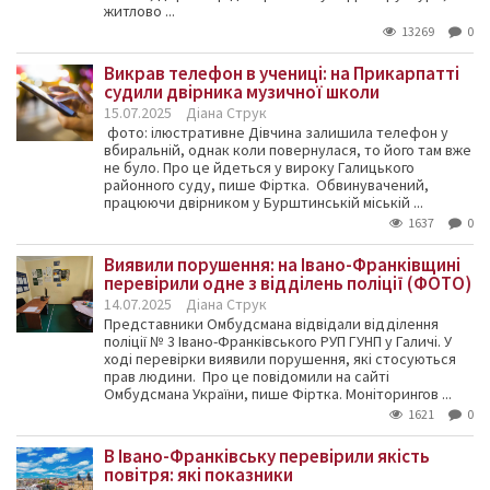
житлово ...
13269
0
Викрав телефон в учениці: на Прикарпатті
судили двірника музичної школи
15.07.2025
Діана Струк
фото: ілюстративне Дівчина залишила телефон у
вбиральній, однак коли повернулася, то його там вже
не було. Про це йдеться у вироку Галицького
районного суду, пише Фіртка. Обвинувачений,
працюючи двірником у Бурштинській міській ...
1637
0
Виявили порушення: на Івано-Франківщині
перевірили одне з відділень поліції (ФОТО)
14.07.2025
Діана Струк
Представники Омбудсмана відвідали відділення
поліції № 3 Івано-Франківського РУП ГУНП у Галичі. У
ході перевірки виявили порушення, які стосуються
прав людини. Про це повідомили на сайті
Омбудсмана України, пише Фіртка. Моніторингов ...
1621
0
В Івано-Франківську перевірили якість
повітря: які показники