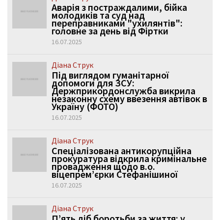
Аварія з постраждалими, бійка
молодиків та суд над
переправниками "ухилянтів":
головне за день від Фіртки
16.07.2025
Діана Струк
Під виглядом гуманітарної
допомоги для ЗСУ:
Держприкордонслужба викрила
незаконну схему ввезення автівок в
Україну (ФОТО)
16.07.2025
Діана Струк
Спеціалізована антикорупційна
прокуратура відкрила кримінальне
провадження щодо в.о.
віцепремʼєрки Стефанішиної
16.07.2025
Діана Струк
П’ять діб боротьби за життя: у