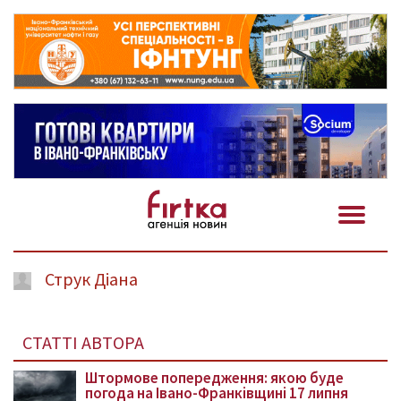
Струк Діана
СТАТТІ АВТОРА
Штормове попередження: якою буде
погода на Івано-Франківщині 17 липня