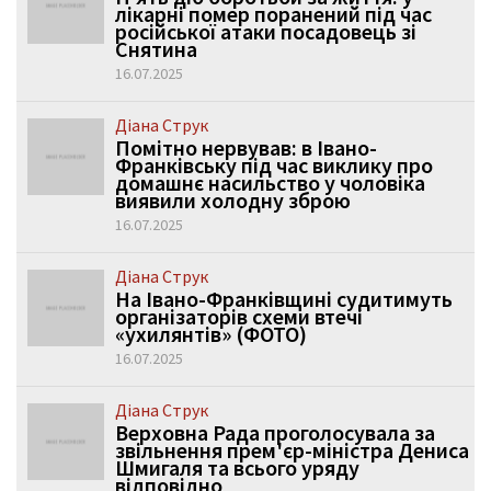
лікарні помер поранений під час
російської атаки посадовець зі
Снятина
16.07.2025
Діана Струк
Помітно нервував: в Івано-
Франківську під час виклику про
домашнє насильство у чоловіка
виявили холодну зброю
16.07.2025
Діана Струк
На Івано-Франківщині судитимуть
організаторів схеми втечі
«ухилянтів» (ФОТО)
16.07.2025
Діана Струк
Верховна Рада проголосувала за
звільнення прем'єр-міністра Дениса
Шмигаля та всього уряду
відповідно