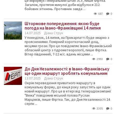
це інформує Генеральний штаб ЗСУ, пише Фіртка.
Загалом, протягом минулої доби відбулося 212
бойових зіткнень. Противник завда ...
687
0
Штормове попередження: якою буде
погода на Івано-Франківщині 14 липня
14.07.2025
Діана Струк
У понеділок, 14 липня, на Прикарпатті буде хмарно з
проясненнями. Помірний короткочасний дощ,
місцями грози. Про це повідомляє Івано-Франківський
обласний центр з гідрометеорології, пише Фіртка.
Вітер південний, 7-12 м/с. вдень місцями ...
2993
0
До Дня Незалежності: в Івано-Франківську
ще один маршрут зроблять комунальним
13.07.2025
Діана Струк
Окрім переведення приватного маршруту в
комунальну форму, до кінця року запустять ще один
новий маршрут. Про це в етері від телерадіокомпанії
"Вежа" повідомив міський голова Руслан
Марцінків, пише Фіртка. Так, до Дня Незалежності 24
серпн ...
3305
0