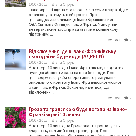
10.07.2025
Діана Струк
Івано-Франківщина стала однією з семи в Україні, де
реалізовуватимуть цей проєкт. Про
це повідомила очільниця Івано-Франківської
ОВА Світлана Онищук, пише Фіртка. Майбутній
ветеранський простір надаватиме комплексну
підтримку: ...
1871
0
Відключення: де в Івано-Франківську
сьогодні не буде води (АДРЕСИ)
10.07.2025
Діана Струк
У четвер, 10 липня, в Івано-Франківську на деяких
вулицях абоненти залишаться без води. Про
це інформує служба оперативного реагування
виконавчого комітету Івано-Франківської міської
ради, пише Фіртка. Зокрема, йдеться, що
відключенн ...
1551
0
Гроза та град: якою буде погода на Івано-
Франківщині 10 липня
10.07.2025
Діана Струк
У четвер, 10 липня, на Прикарпатті прогнозують
хмарність, сильний дощ, грози, град. Про
це повідомляє Івано-Франківський обласний центр з