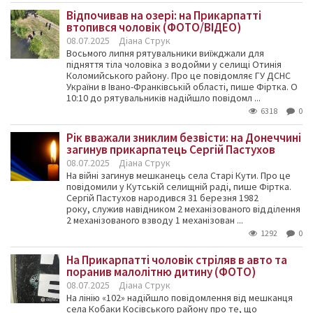
Відпочивав на озері: на Прикарпатті
втопився чоловік (ФОТО/ВІДЕО)
08.07.2025
Діана Струк
Восьмого липня рятувальники виїжджали для
підняття тіла чоловіка з водойми у селищі Отинія
Коломийського району. Про це повідомляє ГУ ДСНС
України в Івано-Франківській області, пише Фіртка. О
10:10 до рятувальників надійшло повідомл ...
6318
0
Рік вважали зниклим безвісти: на Донеччині
загинув прикарпатець Сергій Пастухов
08.07.2025
Діана Струк
На війні загинув мешканець села Старі Кути. Про це
повідомили у Кутській селищній раді, пише Фіртка.
Сергій Пастухов народився 31 березня 1982
року, служив навідником 2 механізованого відділення
2 механізованого взводу 1 механізован ...
1292
0
На Прикарпатті чоловік стріляв в авто та
поранив малолітню дитину (ФОТО)
08.07.2025
Діана Струк
На лінію «102» надійшло повідомлення від мешканця
села Кобаки Косівського району про те, що