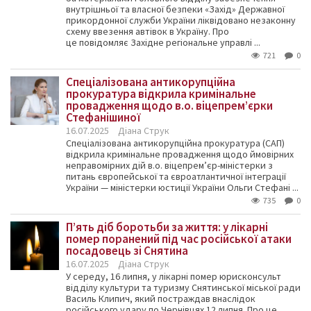
внутрішньої та власної безпеки «Захід» Державної
прикордонної служби України ліквідовано незаконну
схему ввезення автівок в Україну. Про
це повідомляє Західне регіональне управлі ...
721
0
Спеціалізована антикорупційна
прокуратура відкрила кримінальне
провадження щодо в.о. віцепремʼєрки
Стефанішиної
16.07.2025
Діана Струк
Спеціалізована антикорупційна прокуратура (САП)
відкрила кримінальне провадження щодо ймовірних
неправомірних дій в.о. віцепремʼєр-міністерки з
питань європейської та євроатлантичної інтеграції
України — міністерки юстиції України Ольги Стефані ...
735
0
П’ять діб боротьби за життя: у лікарні
помер поранений під час російської атаки
посадовець зі Снятина
16.07.2025
Діана Струк
У середу, 16 липня, у лікарні помер юрисконсульт
відділу культури та туризму Снятинської міської ради
Василь Клипич, який постраждав внаслідок
російського удару по Чернівцях 12 липня. Про це