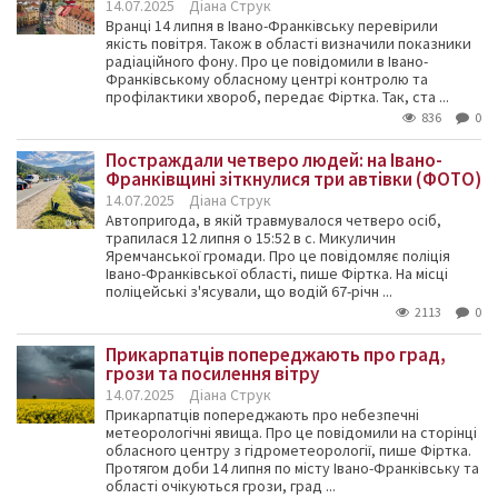
14.07.2025
Діана Струк
Вранці 14 липня в Івано-Франківську перевірили
якість повітря. Також в області визначили показники
радіаційного фону. Про це повідомили в Івано-
Франківському обласному центрі контролю та
профілактики хвороб, передає Фіртка. Так, ста ...
836
0
Постраждали четверо людей: на Івано-
Франківщині зіткнулися три автівки (ФОТО)
14.07.2025
Діана Струк
Автопригода, в якій травмувалося четверо осіб,
трапилася 12 липня о 15:52 в с. Микуличин
Яремчанської громади. Про це повідомляє поліція
Івано-Франківської області, пише Фіртка. На місці
поліцейські з'ясували, що водій 67-річн ...
2113
0
Прикарпатців попереджають про град,
грози та посилення вітру
14.07.2025
Діана Струк
Прикарпатців попереджають про небезпечні
метеорологічні явища. Про це повідомили на сторінці
обласного центру з гідрометеорології, пише Фіртка.
Протягом доби 14 липня по місту Івано-Франківську та
області очікуються грози, град ...