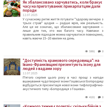
Як збалансовано харчуватись, коли бракує
часу на приготування: прикарпатцям дали
поради
12.07.2025
У сучасному ритмі життя готувати "здорову вечерю з
трьох страв" щодня — радше мрія, ніж реальність.
Але це не означає, що збалансоване харчування —
лише для тих, хто має багато часу. Навпаки: з
правильним підходом можна харчуватися повноцінно,
навіть маючи 15–20 хвилин на день.
5991
0
"Доступність храмового середовища": на
Івано-Франківщині презентують ікону для
людей з вадами зору
12.07.2025
П'ятого серпня цього року в часі прощі з нагоди
вшанування чудотворної ікони Гошівської Богородиці
відбудеться презентація нової ікони тифлографічно-
акустичного типу «Богородиця з Гошева».
4101
0
«Кожного тижня є полеглі»: скільки бійців з