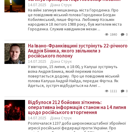
14.07.2025
Діана Струк
На війні загинув мешканець міста Городенка. Про
це повідомив міський голова Городенки Богдан
Кобилянський, пише Фіртка. Любомир Козьмін
народився 18 лютого 1988 року, був жителем міста
Городенка. Служив навідником механ ...
1840
0
На Івано-Франківщині зустрінуть 22-річного
Андрія Біника, якого звільнили з
російського полону
14.07.2025
Діана Струк
У вівторок, 15 липня, о 18:00, у Калуші зустрінуть
воїна Андрія Біника, який пережив полон
повертається додому. Про це повідомив міський
голова Калуша Андрій Найда, передає Фіртка. Як
йдеться, зустріч відбудеться на Алеї ...
1111
0
Відбулося 212 бойових зіткнень:
оперативна інформація станом на 14 липня
щодо російського вторгнення
14.07.2025
Діана Струк
Розпочалася 1237 доба широкомасштабної збройної
агресії російської федерації проти України. Про