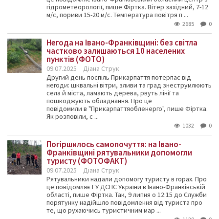
гідрометеорології, пише Фіртка. Вітер західний, 7-12
м/с, пориви 15-20 м/с. Температура повітря п ...
2685
0
Негода на Івано-Франківщині: без світла
частково залишаються 10 населених
пунктів (ФОТО)
09.07.2025
Діана Струк
Другий день поспіль Прикарпаття потерпає від
негоди: шквальні вітри, зливи та град знеструмлюють
села й міста, ламають дерева, рвуть лінії та
пошкоджують обладнання. Про це
повідомили в "Прикарпаттяобленерго", пише Фіртка.
Як розповіли, с ...
1032
0
Погіршилось самопочуття: на Івано-
Франківщині рятувальники допомогли
туристу (ФОТОФАКТ)
09.07.2025
Діана Струк
Рятувальники надали допомогу туристу в горах. Про
це повідомляє ГУ ДСНС України в Івано-Франківській
області, пише Фіртка. Так, 9 липня о 12:15 до Служби
порятунку надійшло повідомлення від туриста про
те, що рухаючись туристичним мар ...