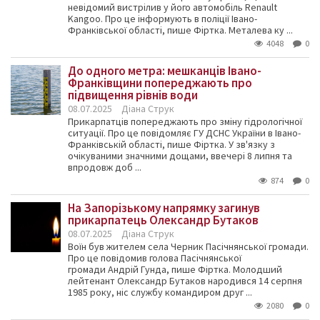
невідомий вистрілив у його автомобіль Renault
Kangoo. Про це інформують в поліції Івано-
Франківської області, пише Фіртка. Металева ку ...
4048
0
До одного метра: мешканців Івано-
Франківщини попереджають про
підвищення рівнів води
08.07.2025
Діана Струк
Прикарпатців попереджають про зміну гідрологічної
ситуації. Про це повідомляє ГУ ДСНС України в Івано-
Франківській області, пише Фіртка. У зв'язку з
очікуваними значними дощами, ввечері 8 липня та
впродовж доб ...
874
0
На Запорізькому напрямку загинув
прикарпатець Олександр Бутаков
08.07.2025
Діана Струк
Воїн був жителем села Черник Пасічнянської громади.
Про це повідомив голова Пасічнянської
громади Андрій Гунда, пише Фіртка. Молодший
лейтенант Олександр Бутаков народився 14 серпня
1985 року, ніс службу командиром друг ...
2080
0