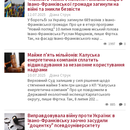
Івано-Франківської громади загинули на
війні та зникли безвісти
12.07.2025
Діана Струк
У боротьбі за Україну загинули 689 воїнів з Івано-
Франківської громади. Про це в етері програми
"Новий погляд" 10 липня повідомив міський голова
Івано-Франківська Руслан Марцінків, пише Фіртка.
Так, на фасаді Івано-Франківського наці ...
1997
0
Майже п'ять мільйонів: Калуська
енергетична компанія сплатить
відшкодування за незаконне користування
надрами
10.07.2025
Діана Струк
Верховний Суд залишив у силі рішення щодо
стягнення майже 5 млн грн шкоди з КП “Калуська
енергетична компанія” Про це повідомили в
Державній екологічній інспекції Карпатського
округу, пише Фіртка. Так, 8 липня 202 ...
885
0
Виправдовувала війну проти України: в
Івано-Франківську заочно засудили
"доцентку" псевдоуніверситету