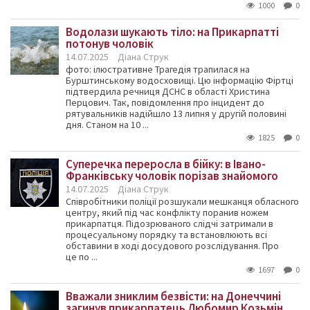
1000
0
Водолази шукають тіло: на Прикарпатті
потонув чоловік
14.07.2025
Діана Струк
фото: ілюстративне Трагедія трапилася на
Бурштинському водосховищі. Цю інформацію Фіртці
підтвердила речниця ДСНС в області Христина
Перцович. Так, повідомлення про інцидент до
рятувальників надійшло 13 липня у другій половині
дня. Станом на 10 ...
1825
0
Суперечка переросла в бійку: в Івано-
Франківську чоловік порізав знайомого
14.07.2025
Діана Струк
Співробітники поліції розшукали мешканця обласного
центру, який під час конфлікту поранив ножем
прикарпатця. Підозрюваного слідчі затримали в
процесуальному порядку та встановлюють всі
обставини в ході досудового розслідування. Про
це по ...
1697
0
Вважали зниклим безвісти: на Донеччині
загинув прикарпатець Любомир Козьмін