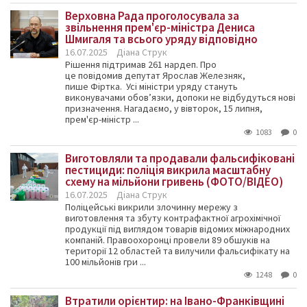
Верховна Рада проголосувала за
звільнення прем'єр-міністра Дениса
Шмигаля та всього уряду відповідно
16.07.2025
Діана Струк
Рішення підтримав 261 нардеп. Про
це повідомив депутат Ярослав Железняк,
пише Фіртка. Усі міністри уряду стануть
виконувачами обовʼязки, допоки не відбудуться нові
призначення. Нагадаємо, у вівторок, 15 липня,
прем'єр-міністр ...
1083
0
Виготовляли та продавали фальсифіковані
пестициди: поліція викрила масштабну
схему на мільйони гривень (ФОТО/ВІДЕО)
16.07.2025
Діана Струк
Поліцейські викрили злочинну мережу з
виготовлення та збуту контрафактної агрохімічної
продукції під виглядом товарів відомих міжнародних
компаній. Правоохоронці провели 89 обшуків на
території 12 областей та вилучили фальсифікату на
100 мільйонів гри ...
1248
0
Втратили орієнтир: на Івано-Франківщині