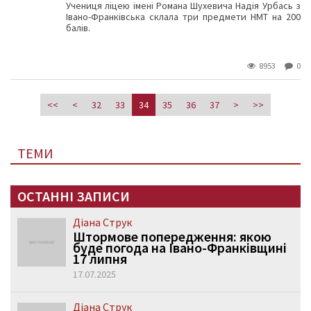
Учениця ліцею імені Романа Шухевича Надія Урбась з
Івано-Франківська склала три предмети НМТ на 200
балів.
8953
0
<<
<
32
33
34
35
36
37
>
>>
ТЕМИ
ОСТАННІ ЗАПИСИ
Діана Струк
Штормове попередження: якою
буде погода на Івано-Франківщині
17 липня
17.07.2025
Діана Струк