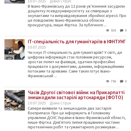
10.07.2025
Діана Струк
В Івано-Франківську до 12 років ув’язнення засудили
доцентку псевдоуніверситету за співпрацю з
окупантами та виправдовування збройної агресії. Про
це повідомляє Івано-Франківська обласна
прокуратура, пише Фіртка. За публічного ...
936
0
ІТ-спеціальність для гуманітаріїв в ІФНТУНГ
10.07.2025
Чи існує ІТ-спеціальність для гуманітаріїв? У світі, де
цифрова інформація стає головним ресурсом,
зростає попит на фахівців, здатних професійно
працювати з документами, даними, інформаційними
потоками та архівами. Саме таких готує Івано-
Франківський ...
796
0
Часів Другої світової війни: на Прикарпатті
знешкодили застарілі артснаряди (ФОТО)
10.07.2025
Діана Струк
Сапери виявили та знешкодили два застарілі
боєприпаси. Про це інформують в Головному
управлінні ДСНС України в Івано-Франківській області,
пише Фіртка. Дев'ятого липня працівники частини
піротехнічних робіт та гуманітарного розмінуван ...