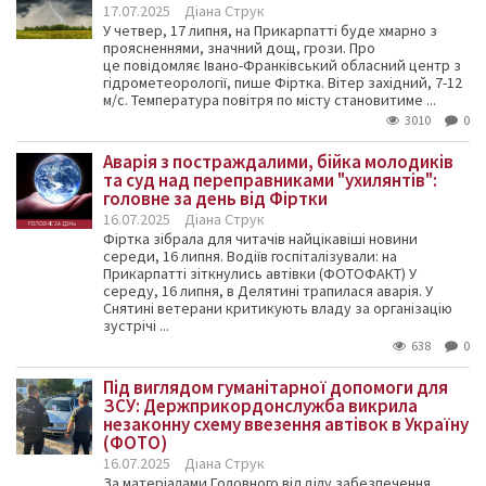
17.07.2025
Діана Струк
У четвер, 17 липня, на Прикарпатті буде хмарно з
проясненнями, значний дощ, грози. Про
це повідомляє Івано-Франківський обласний центр з
гідрометеорології, пише Фіртка. Вітер західний, 7-12
м/с. Температура повітря по місту становитиме ...
3010
0
Аварія з постраждалими, бійка молодиків
та суд над переправниками "ухилянтів":
головне за день від Фіртки
16.07.2025
Діана Струк
Фіртка зібрала для читачів найцікавіші новини
середи, 16 липня. Водіїв госпіталізували: на
Прикарпатті зіткнулись автівки (ФОТОФАКТ) У
середу, 16 липня, в Делятині трапилася аварія. У
Снятині ветерани критикують владу за організацію
зустрічі ...
638
0
Під виглядом гуманітарної допомоги для
ЗСУ: Держприкордонслужба викрила
незаконну схему ввезення автівок в Україну
(ФОТО)
16.07.2025
Діана Струк
За матеріалами Головного відділу забезпечення