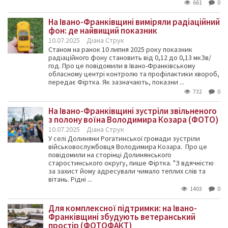
661
0
На Івано-Франківщині виміряли радіаційний
фон: де найвищий показник
10.07.2025
Діана Струк
Станом на ранок 10 липня 2025 року показник
радіаційного фону становить від 0,12 до 0,13 мкЗв/
год. Про це повідомили в Івано-Франківському
обласному центрі контролю та профілактики хвороб,
передає Фіртка. Як зазначають, показни ...
732
0
На Івано-Франківщині зустріли звільненого
з полону воїна Володимира Козара (ФОТО)
10.07.2025
Діана Струк
У селі Долиняни Рогатинської громади зустріли
військовослужбовця Володимира Козара. Про це
повідомили на сторінці Долинянського
старостинського округу, пише Фіртка. "З вдячністю
за захист йому адресували чимало теплих слів та
вітань. Рідні ...
1403
0
Для комплексної підтримки: на Івано-
Франківщині збудують ветеранський
простір (ФОТОФАКТ)