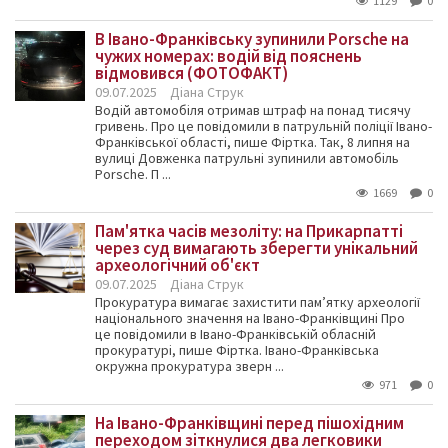
1129
0
В Івано-Франківську зупинили Porsche на
чужих номерах: водій від пояснень
відмовився (ФОТОФАКТ)
09.07.2025
Діана Струк
Водій автомобіля отримав штраф на понад тисячу
гривень. Про це повідомили в патрульній поліції Івано-
Франківської області, пише Фіртка. Так, 8 липня на
вулиці Довженка патрульні зупинили автомобіль
Porsche. П ...
1669
0
Пам'ятка часів мезоліту: на Прикарпатті
через суд вимагають зберегти унікальний
археологічний об'єкт
09.07.2025
Діана Струк
Прокуратура вимагає захистити пам’ятку археології
національного значення на Івано-Франківщині Про
це повідомили в Івано-Франківській обласній
прокуратурі, пише Фіртка. Івано-Франківська
окружна прокуратура зверн ...
971
0
На Івано-Франківщині перед пішохідним
переходом зіткнулися два легковики