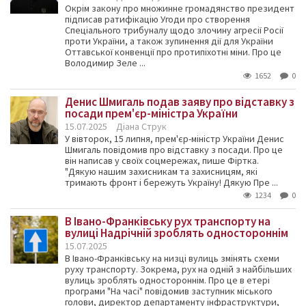
Окрім закону про множинне громадянство президент
підписав ратифікацію Угоди про створення
Спеціального трибуналу щодо злочину агресії Росії
проти України, а також зупинення дії для України
Оттавської конвенції про протипіхотні міни. Про це
Володимир Зеле ...
1652
0
Денис Шмигаль подав заяву про відставку з
посади прем'єр-міністра України
15.07.2025
Діана Струк
У вівторок, 15 липня, прем'єр-міністр України Денис
Шмигаль повідомив про відставку з посади. Про це
він написав у своїх соцмережах, пише Фіртка.
"Дякую нашим захисникам та захисницям, які
тримають фронт і бережуть Україну! Дякую Пре ...
1234
0
В Івано-Франківську рух транспорту на
вулиці Надрічній зроблять одностороннім
15.07.2025
В Івано-Франківську на низці вулиць змінять схеми
руху транспорту. Зокрема, рух на одній з найбільших
вулиць зроблять одностороннім. Про це в етері
програми "На часі" повідомив заступник міського
голови, директор департаменту інфраструктури,