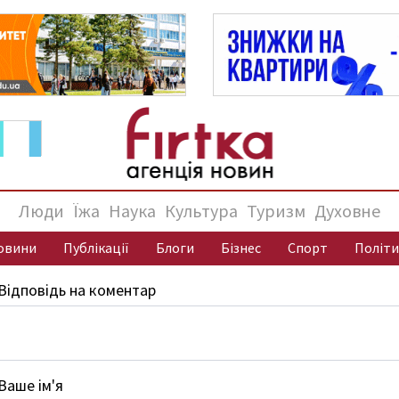
Люди
Їжа
Наука
Культура
Туризм
Духовне
овини
Публікації
Блоги
Бізнес
Спорт
Політи
Відповідь на коментар
Ваше ім'я