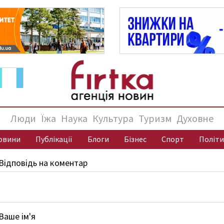
Люди
Їжа
Наука
Культура
Туризм
Духовне
овини
Публікації
Блоги
Бізнес
Спорт
Політи
Відповідь на коментар
Ваше ім'я