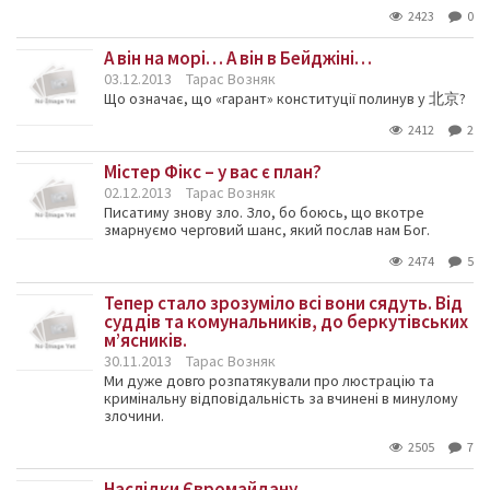
2423
0
А він на морі… А він в Бейджіні…
03.12.2013
Тарас Возняк
Що означає, що «гарант» конституції полинув у 北京?
2412
2
Містер Фікс – у вас є план?
02.12.2013
Тарас Возняк
Писатиму знову зло. Зло, бо боюсь, що вкотре
змарнуємо черговий шанс, який послав нам Бог.
2474
5
Тепер стало зрозуміло всі вони сядуть. Від
суддів та комунальників, до беркутівських
м’ясників.
30.11.2013
Тарас Возняк
Ми дуже довго розпатякували про люстрацію та
кримінальну відповідальність за вчинені в минулому
злочини.
2505
7
Наслідки Євромайдану