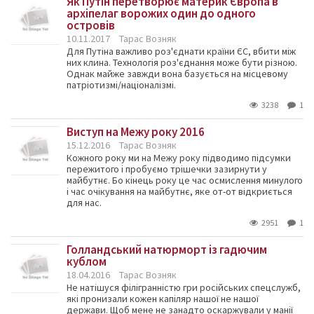
Як Путін перетворює материк Європа в
архіпелаг ворожих один до одного
островів
10.11.2017
Тарас Возняк
Для Путіна важливо роз'єднати країни ЄС, вбити між
них клина. Технологія роз'єднання може бути різною.
Однак майже завжди вона базується на місцевому
патріотизмі/націоналізмі.
3238
1
Виступ на Межу року 2016
15.12.2016
Тарас Возняк
Кожного року ми на Межу року підводимо підсумки
пережитого і пробуємо трішечки зазирнути у
майбутнє. Бо кінець року це час осмислення минулого
і час очікування на майбутнє, яке от-от відкриється
для нас.
2951
1
Голландський натюрморт із гадючим
кублом
18.04.2016
Тарас Возняк
Не натішуся філігранністю гри російських спецслужб,
які пронизали кожен капіляр нашої не нашої
держави. Щоб мене не занадто оскаржували у манії