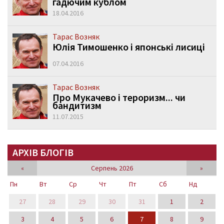
гадючим кублом
18.04.2016
Тарас Возняк
Юлія Тимошенко і японські лисиці
07.04.2016
Тарас Возняк
Про Мукачево і тероризм... чи
бандитизм
11.07.2015
АРХІВ БЛОГІВ
«
Серпень 2026
»
Пн
Вт
Ср
Чт
Пт
Сб
Нд
27
28
29
30
31
1
2
3
4
5
6
7
8
9