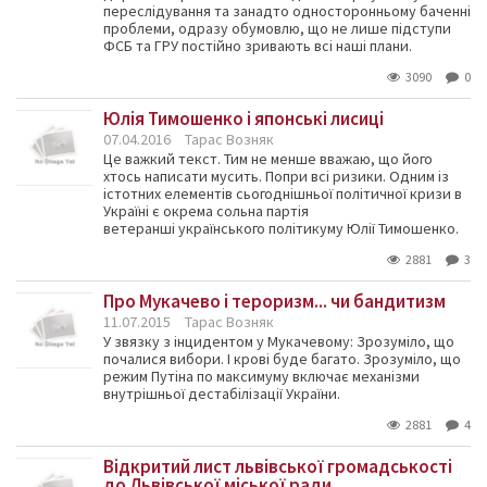
переслідування та занадто односторонньому баченні
проблеми, одразу обумовлю, що не лише підступи
ФСБ та ГРУ постійно зривають всі наші плани.
3090
0
Юлія Тимошенко і японські лисиці
07.04.2016
Тарас Возняк
Це важкий текст. Тим не менше вважаю, що його
хтось написати мусить. Попри всі ризики. Одним із
істотних елементів сьогоднішньої політичної кризи в
Україні є окрема сольна партія
ветеранші українського політикуму Юлії Тимошенко.
2881
3
Про Мукачево і тероризм... чи бандитизм
11.07.2015
Тарас Возняк
У звязку з інцидентом у Мукачевому: Зрозуміло, що
почалися вибори. І крові буде багато. Зрозуміло, що
режим Путіна по максимуму включає механізми
внутрішньої дестабілізації України.
2881
4
Відкритий лист львівської громадськості
до Львівської міської ради