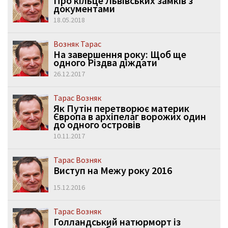
Про кільце Львівських замків з
документами
18.05.2018
Возняк Тарас
На завершення року: Щоб ще
одного Різдва діждати
26.12.2017
Тарас Возняк
Як Путін перетворює материк
Європа в архіпелаг ворожих один
до одного островів
10.11.2017
Тарас Возняк
Виступ на Межу року 2016
15.12.2016
Тарас Возняк
Голландський натюрморт із