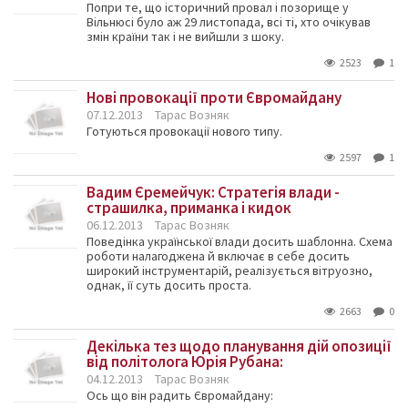
Попри те, що історичний провал і позорище у
Вільнюсі було аж 29 листопада, всі ті, хто очікував
змін країни так і не вийшли з шоку.
2523
1
Нові провокації проти Євромайдану
07.12.2013
Тарас Возняк
Готуються провокації нового типу.
2597
1
Вадим Єремейчук: Стратегія влади -
страшилка, приманка і кидок
06.12.2013
Тарас Возняк
Поведінка української влади досить шаблонна. Схема
роботи налагоджена й включає в себе досить
широкий інструментарій, реалізується вітруозно,
однак, її суть досить проста.
2663
0
Декілька тез щодо планування дій опозиції
від політолога Юрія Рубана:
04.12.2013
Тарас Возняк
Ось що він радить Євромайдану: