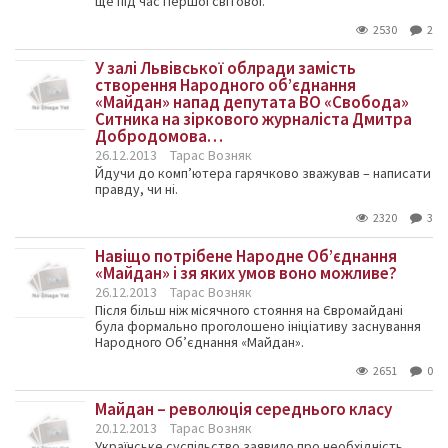
ще під час Першої світової.
2530
2
У залі Львівської облради замість
створення Народного об’єднання
«Майдан» напад депутата ВО «Свобода»
Ситника на зіркового журналіста Дмитра
Добродомова…
26.12.2013
Тарас Возняк
Йдучи до комп’ютера гарячково зважував – написати
правду, чи ні.
2320
3
Навіщо потрібене Народне Об’єднання
«Майдан» і зя яких умов воно можливе?
26.12.2013
Тарас Возняк
Після більш ніж місячного стояння на Євромайдані
була формально проголошено ініціативу заснування
Народного Об’єднання «Майдан».
2651
0
Майдан – революція середнього класу
20.12.2013
Тарас Возняк
Українське суспільство заявило про необхідність