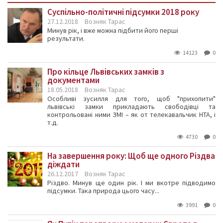
Суспільно-політичні підсумки 2018 року
27.12.2018
Возняк Тарас
Минув рік, і вже можна підбити його перші
результати.
14123
0
Про кільце Львівських замків з
документами
18.05.2018
Возняк Тарас
Особливі зусилля для того, щоб "прихопити"
львівські замки прикладають свободівці та
контрольовані ними ЗМІ – як от телекавальчик НТА, і
т.д.
4730
0
На завершення року: Щоб ще одного Різдва
діждати
26.12.2017
Возняк Тарас
Різдво. Минув ще один рік. І ми вкотре підводимо
підсумки. Така природа цього часу...
3991
0