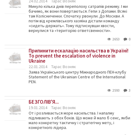
24.02.2014
Тарас Возняк
Минуло кілька днів переполоху сатрапів режиму. І ми
бачимо, як вони повертаються. Гепи з Допами. Всякі
там Колісниченки. Спочатку рвонули. До Москви. А
потім від кремлівського хазяїна дістали команду
«сидеть-держать». Тому підтиснувши хвости,
вернулися та «територію ответсвенности».
2653
0
Припинити ескалацію насильства в Україні!
To prevent the escalation of violence in
Ukraine
22.01.2014
Тарас Возняк
Заява Українського центру Міжнародного ПЕН-клубу
Statement of the Ukrainian Centre of the International
PEN.
2593
3
БЕЗГОЛІВ'Я...
19.01.2014
Тарас Возняк
От і розливається море насильства. І напалму
підливають з обох боків. Що може й мало б сенс, якби
мало конкретну тактичну і стратегічну мету, і
конкретного лідера.