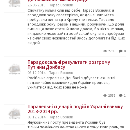
26.06.2015
Тарас Возняк
Спочатку кілька слів від себе, Тараса Возняка: я
впродовж року спостерігав, як до нашого міста
прибували вигнанці з Криму і не тільки. Так само
впродовж року, разом з іншими, розуміючи, що доля
вигнанця може стати й моєю долею, бо ніхто не знав,
як далеко може зайти російський окупант, пробував
на силу своїх можливостей якось допомагати біді цих
людей.
2785
0
Парадоксальні результати розгрому
Путіним Донбасу
08.12.2014
Тарас Возняк
Російська агресія на Донбасі відбувається на тлі
надзвичайно важливих для України процесів,
ухилитися від яких вона не може.
2576
1
Паралельні сценарії подій в Україні взимку
2013-2014 рр.
03.12.2014
Тарас Возняк
Янукович на посту президента України був
тільки
поміжною ланкою цього плану
. Його роль, як