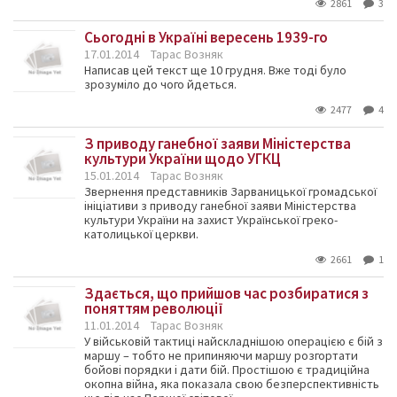
2861
3
Сьогодні в Україні вересень 1939-го
17.01.2014
Тарас Возняк
Написав цей текст ще 10 грудня. Вже тоді було
зрозуміло до чого йдеться.
2477
4
З приводу ганебної заяви Міністерства
культури України щодо УГКЦ
15.01.2014
Тарас Возняк
Звернення представників Зарваницької громадської
ініціативи з приводу ганебної заяви Міністерства
культури України на захист Української греко-
католицької церкви.
2661
1
Здається, що прийшов час розбиратися з
поняттям революції
11.01.2014
Тарас Возняк
У військовій тактиці найскладнішою операцією є бій з
маршу – тобто не припиняючи маршу розгортати
бойові порядки і дати бій. Простішою є традиційна
окопна війна, яка показала свою безперспективність