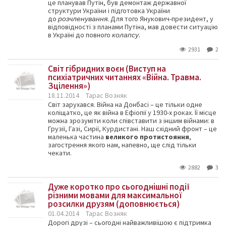
це планував Путін, був демонтаж державної
структури України і підготовка України
до
розчленування.
Для того Янукович-президент, у
відповідності з планами Путіна, мав довести ситуацію
в Україні до повного
колапсу.
2931
2
Світ гібридних воєн (Виступ на
психіатричних читаннях «Війна. Травма.
Зцілення»)
18.11.2014
Тарас Возняк
Світ зарухався. Війна на Донбасі – це тільки одне
коліщатко, це як війна в Ефіопії у 1930-х роках. Її місце
можна зрозуміти коли співставити з іншим війнами: в
Грузії, Газі, Сирії, Курдистані. Наш східний фронт – це
маленька частина
великого протистояння
,
загострення якого нам, напевно, ще слід тільки
чекати.
2882
3
Дуже коротко про сьогоднішні події
різними мовами для максимальної
розсилки друзям (доповнюється)
01.04.2014
Тарас Возняк
Дорогі друзі – сьогодні найважливішою є підтримка