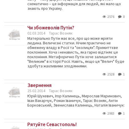
схематично – це інформація для людей, які мало що
знають про Україну.
2576
0
Чи збожеволів Путін?
02.03.2014
Тарас Возняк
Матеріально Путін має все, про що може мріяти
людина. Величезні статки. Нічим практично не
обмежену владу в Росії та "околицях". Прижиттєве
поклоніння. Хоча і ненависть, яка гарно відтіняє це
поклоніння. Метафорично Путін хоче залишитися
"Великим" в історії Росії. Навіть, якщо ця "Велич" буде
здобута жахливими злодіяннями.
2528
1
Звернення
25.02.2014
Тарас Возняк
Юрій Шухевич, Ігор Калинець, Мирослав Маринович,
Іван Вакарчук, Роман Іваничук, Тарас Возняк, Антін
Борковський, Звенислава Калинець, Наталія Іваничук:
2983
1
Рятуйте Севастополь!