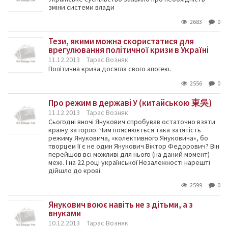
зміни системи влади
2683
0
Тези, якими можна скористатися для
врегулювання політичної кризи в Україні
11.12.2013
Тарас Возняк
Політична криза досягла свого апогею.
2556
0
Про режим в державі У (китайською 東吳)
11.12.2013
Тарас Возняк
Сьогодні вночі Янукович спробував остаточно взяти
країну за горло. Чим пояснюється така затятість
режиму Януковича, «колективного Януковича», бо
творцем її є не один Янукович Віктор Федорович? Він
перейшов всі можливі для нього (на даний момент)
межі. І на 22 році української Незалежності нарешті
дійшло до крові.
2599
0
Янукович воює навіть не з дітьми, а з
внуками
10.12.2013
Тарас Возняк